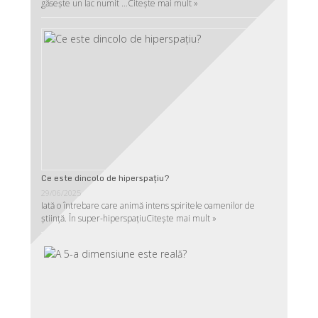
găsește un lac numit …
Citește mai mult »
Ce este dincolo de hiperspaţiu?
29/06/2025
Iată o întrebare care animă intens spiritele oamenilor de
ştiinţă. În super-hiperspaţiu
Citește mai mult »