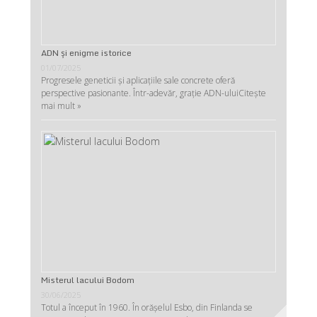
ADN şi enigme istorice
01/07/2025
Progresele geneticii şi aplicaţiile sale concrete oferă
perspective pasionante. Într-adevăr, graţie ADN-ului
Citește
mai mult »
Misterul lacului Bodom
30/06/2025
Totul a început în 1960. În orășelul Esbo, din Finlanda se