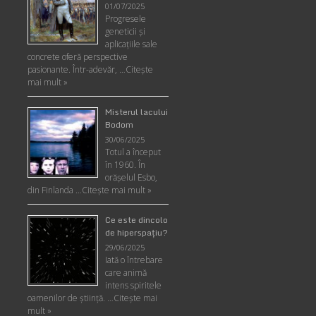
01/07/2025
Progresele
geneticii şi
aplicaţiile sale
concrete oferă perspective
pasionante. Într-adevăr, …
Citește
mai mult »
Misterul lacului
Bodom
30/06/2025
Totul a început
în 1960. În
orășelul Esbo,
din Finlanda …
Citește mai mult »
Ce este dincolo
de hiperspaţiu?
29/06/2025
Iată o întrebare
care animă
intens spiritele
oamenilor de ştiinţă. …
Citește mai
mult »