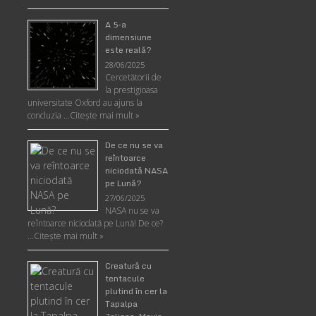
A 5-a
dimensiune
este reală?
28/06/2025
Cercetătorii de
la prestigioasa
universitate Oxford au ajuns la
concluzia …
Citește mai mult »
De ce nu se va
reîntoarce
niciodată NASA
pe Lună?
27/06/2025
NASA nu se va
reîntoarce niciodată pe Lună! De ce?
…
Citește mai mult »
Creatură cu
tentacule
plutind în cer la
Tapalpa