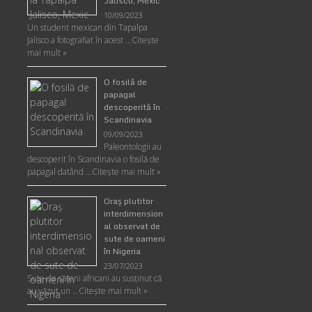
Jalisco, Mexic
10/09/2023
Un student mexican din Tapalpa
Jalisco a fotografiat în acest …
Citește
mai mult »
O fosilă de
papagal
descoperită în
Scandinavia
09/09/2023
Paleontologii au
descoperit în Scandinavia o fosilă de
papagal datând …
Citește mai mult »
Oraş plutitor
interdimension
al observat de
sute de oameni
în Nigeria
23/07/2023
Sute de săteni africani au susținut că
au văzut un …
Citește mai mult »