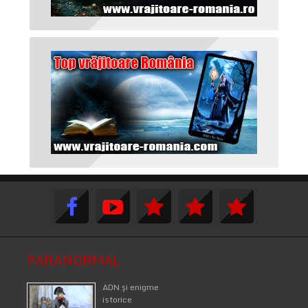
PARANORMAL
ADN şi enigme
istorice