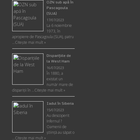
OZN sub apă în
Pascagoula
(SUA)
17/07/2023
La 6 noiembrie
1973, în
apropiere de Pascagoula (SUA), patru
…
Citește mai mult »
Disparițiile de
la West Ham
16/07/2023
În 1880, a
existat un
număr mare de
dispariții în …
Citește mai mult »
Iadul în Siberia
15/07/2023
Au descoperit
Infernul ?
Oamenii de
ştiinţă au săpat o
…
Citește mai mult »