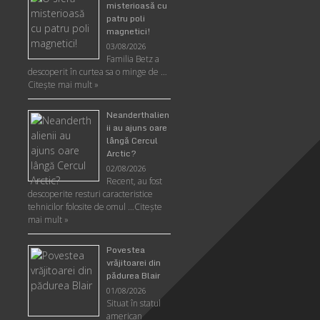
misterioasă cu
patru poli
magnetici!
03/08/2026
Familia Betz a
descoperit în curtea sa o minge de …
Citeşte mai mult »
Neanderthalien
ii au ajuns oare
lângă Cercul
Arctic?
02/08/2026
Recent, au fost
descoperite resturi caracteristice
tehnicilor folosite de omul …
Citeşte
mai mult »
Povestea
vrăjitoarei din
pădurea Blair
01/08/2026
Situat în statul
american