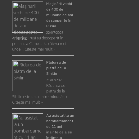
Maşinării vechi
de 400 de
milioane de ani
descoperite în
Rusia
22/07/2023
Arheologii ruşi au descoperit în
peninsula Camceatka câteva roci
unde …
Citește mai mult »
Pădurea de
piatră de la
Sihilin
21/07/2023
Pădurea de
piatră de la
Sihilin este una dintre minunăţiile …
Citește mai mult »
Au asistat la un
bombardament
cu 11 ani
înainte de a se
întâmpla