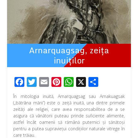
Arnarquagsag, zeiţa
inuiţilor
F
T
E
Pi
W
X
P
ac
wi
m
nt
h
ar
În mitologia inuită, Arnarquagsag sau Arnakuagsak
e
tt
ail
er
at
ta
(„bătrâna mării”) este o zeiță inuită, una dintre primele
b
er
e
s
je
zeități ale religiei, care avea responsabilitea de a se
asigura că vânătorii puteau prinde suficiente alimente,
o
st
A
az
astfel încât oamenii să rămână puternici și sănătoşi
o
p
ă
pentru a putea supravieţui condiţiilor naturale vitrege în
care trăiau.