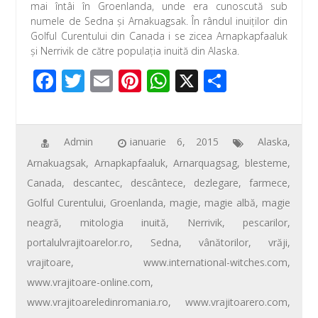
mai întâi în Groenlanda, unde era cunoscută sub
numele de Sedna şi Arnakuagsak. În rândul inuiţilor din
Golful Curentului din Canada i se zicea Arnapkapfaaluk
și Nerrivik de către populaţia inuită din Alaska.
F
T
E
Pi
W
X
P
ac
wi
m
nt
h
ar
e
tt
ail
er
at
ta
b
er
e
s
je
Admin
ianuarie 6, 2015
Alaska
,
Arnakuagsak
,
Arnapkapfaaluk
,
Arnarquagsag
,
blesteme
,
o
st
A
az
Canada
,
descantec
,
descântece
,
dezlegare
,
farmece
,
o
p
ă
Golful Curentului
,
Groenlanda
,
magie
,
magie albă
,
magie
k
p
neagră
,
mitologia inuită
,
Nerrivik
,
pescarilor
,
portalulvrajitoarelor.ro
,
Sedna
,
vânătorilor
,
vrăji
,
vrajitoare
,
www.international-witches.com
,
www.vrajitoare-online.com
,
www.vrajitoareledinromania.ro
,
www.vrajitoarero.com
,