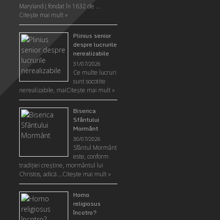
Maryland ( fondat în 1632 de …
Citeşte mai mult »
Plinius senior
despre lucrurile
nerealizabile
31/07/2026
Ce multe lucruri
sunt socotite
nerealizabile, mai
Citeşte mai mult »
Biserica
Sfântului
Mormânt
30/07/2026
Sfântul Mormânt
este, conform
tradiţiei creştine, mormântul lui
Christos, adică …
Citeşte mai mult »
Homo
religiosus
încotro?