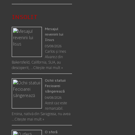
INSOLIT
Mesajul
revenirii lui
Iisus
05/08/2026
Carlos şi Ines
Alvarez din
Bakersfield, California, SUA, au
descoperit, …
Citeşte mai mult »
Ochii statuii
Fecioarei
sângerează
04/08/2026
Acest caz este
remarcabil.
Eroina, nativă din Saragossa, nu avea
…
Citeşte mai mult »
O sferă