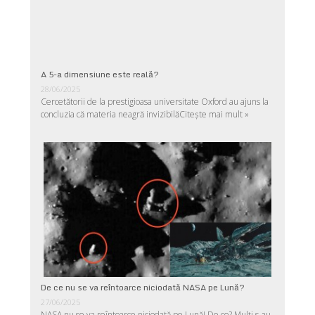
A 5-a dimensiune este reală?
28/06/2025
Cercetătorii de la prestigioasa universitate Oxford au ajuns la
concluzia că materia neagră invizibilă
Citește mai mult »
De ce nu se va reîntoarce niciodată NASA pe Lună?
27/06/2025
NASA nu se va reîntoarce niciodată pe Lună! De ce? Mulţi s-au