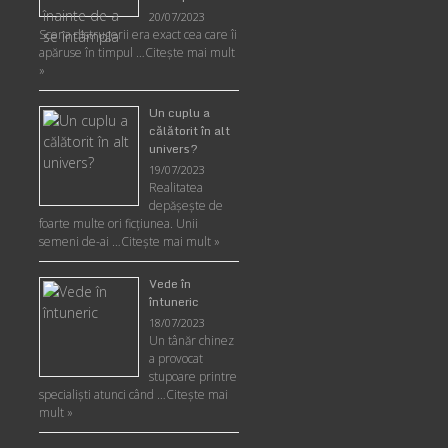
20/07/2023
Scena distrugerii era exact cea care îi
apăruse în timpul …
Citește mai mult
»
Un cuplu a
călătorit în alt
univers?
19/07/2023
Realitatea
depăşeşte de
foarte multe ori ficţiunea. Unii
semeni de-ai …
Citește mai mult »
Vede în
întuneric
18/07/2023
Un tânăr chinez
a provocat
stupoare printre
specialişti atunci când …
Citește mai
mult »