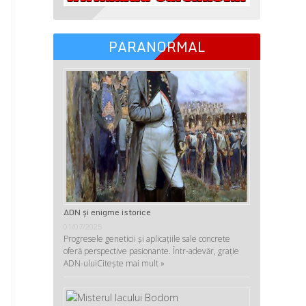
PARANORMAL
ADN şi enigme istorice
01/07/2025
Progresele geneticii şi aplicaţiile sale concrete
oferă perspective pasionante. Într-adevăr, graţie
ADN-ului
Citește mai mult »