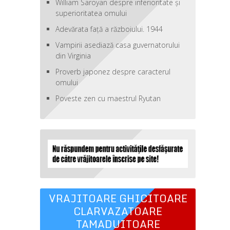
William Saroyan despre inferioritate şi
superioritatea omului
Adevărata față a războiului. 1944
Vampirii asediază casa guvernatorului
din Virginia
Proverb japonez despre caracterul
omului
Poveste zen cu maestrul Ryutan
VRAJITOARE GHICITOARE
CLARVAZATOARE
TAMADUITOARE