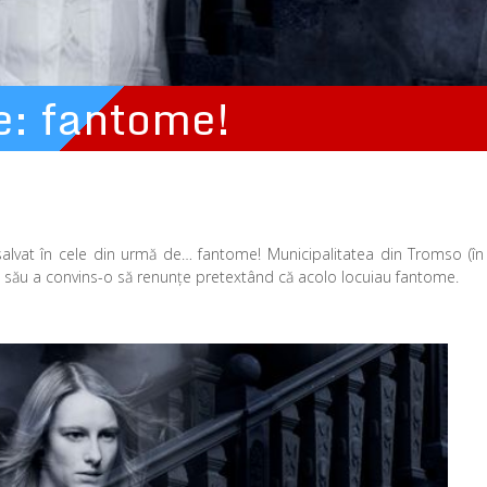
e: fantome!
salvat în cele din urmă de… fantome! Municipalitatea din Tromso (în
ul său a convins-o să renunţe pretextând că acolo locuiau fantome.