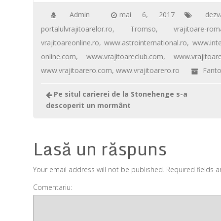
e
tt
ail
er
at
ta
b
er
e
s
je
Admin
mai 6, 2017
dezva
portalulvrajitoarelor.ro
,
Tromso
,
vrajitoare-ro
o
st
A
az
vrajitoareonline.ro
,
www.astrointernational.ro
,
www.inte
o
p
ă
online.com
,
www.vrajitoareclub.com
,
www.vrajitoare
k
p
www.vrajitoarero.com
,
www.vrajitoarero.ro
Fant
Pe situl carierei de la Stonehenge s-a
descoperit un mormânt
Lasă un răspuns
Your email address will not be published. Required fields 
Comentariu: