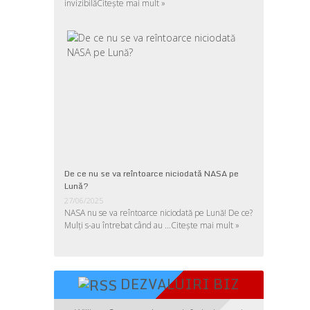
invizibilă
Citește mai mult »
De ce nu se va reîntoarce niciodată NASA pe
Lună?
27/06/2025
NASA nu se va reîntoarce niciodată pe Lună! De ce?
Mulţi s-au întrebat când au …
Citește mai mult »
DEZVALUIRI BIZ