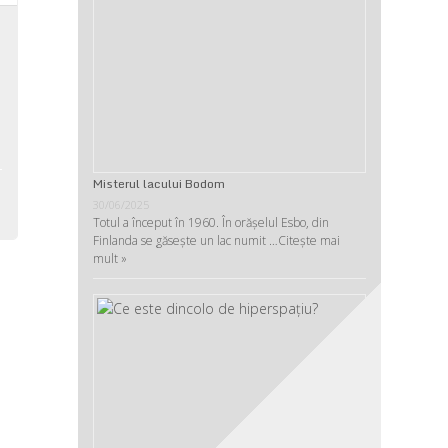
,
,
-
,
Misterul lacului Bodom
30/06/2025
Totul a început în 1960. În orășelul Esbo, din
Finlanda se găsește un lac numit …
Citește mai
mult »