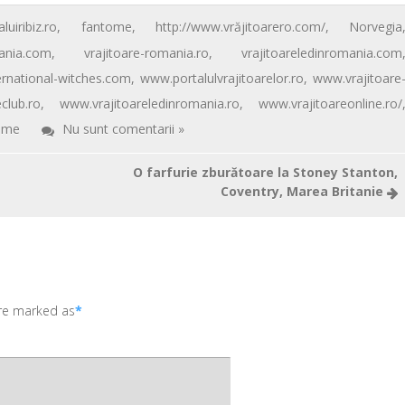
luiribiz.ro
,
fantome
,
http://www.vrăjitoarero.com/
,
Norvegia
mania.com
,
vrajitoare-romania.ro
,
vrajitoareledinromania.com
rnational-witches.com
,
www.portalulvrajitoarelor.ro
,
www.vrajitoare
club.ro
,
www.vrajitoareledinromania.ro
,
www.vrajitoareonline.ro/
ome
Nu sunt comentarii »
O farfurie zburătoare la Stoney Stanton,
Coventry, Marea Britanie
are marked as
*