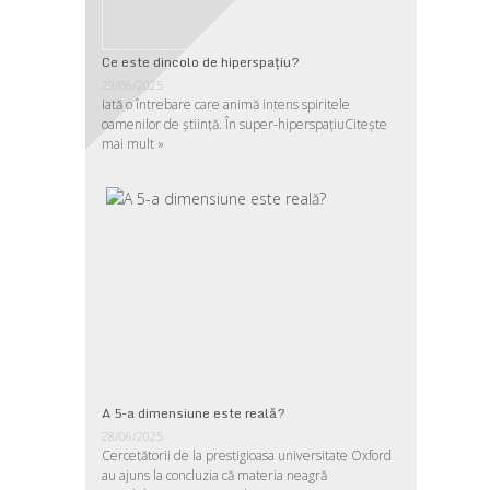
Ce este dincolo de hiperspaţiu?
29/06/2025
Iată o întrebare care animă intens spiritele
oamenilor de ştiinţă. În super-hiperspaţiu
Citește
mai mult »
A 5-a dimensiune este reală?
28/06/2025
Cercetătorii de la prestigioasa universitate Oxford
au ajuns la concluzia că materia neagră