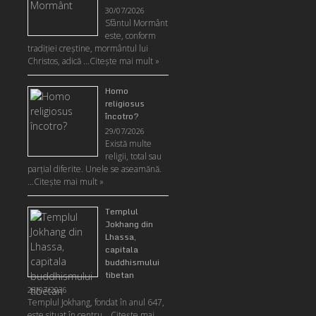
30/07/2026
Sfântul Mormânt
este, conform
tradiţiei creştine, mormântul lui
Christos, adică …
Citeşte mai mult »
Homo
religiosus
încotro?
29/07/2026
Există multe
religii, total sau
parţial diferite. Unele se aseamănă.
…
Citeşte mai mult »
Templul
Jokhang din
Lhassa,
capitala
buddhismului
tibetan
28/07/2026
Templul Jokhang, fondat în anul 647,
este situat în centru …
Citeşte mai