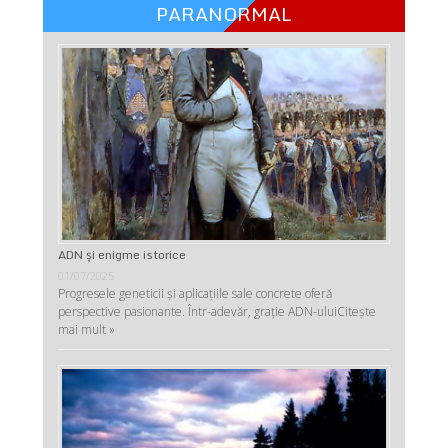
PARANORMAL
ADN şi enigme istorice
01/07/2025
Progresele geneticii şi aplicaţiile sale concrete oferă
perspective pasionante. Într-adevăr, graţie ADN-ului
Citește
mai mult »