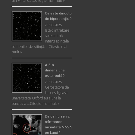
din Finlanda …
Citește mai mult »
Ce este dincolo
de hiperspaţiu?
29/06/2025
Iată o întrebare
care animă
intens spiritele
oamenilor de ştiinţă. …
Citește mai
mult »
A 5-a
dimensiune
este reală?
28/06/2025
Cercetătorii de
la prestigioasa
universitate Oxford au ajuns la
concluzia …
Citește mai mult »
De ce nu se va
reîntoarce
niciodată NASA
pe Lună?