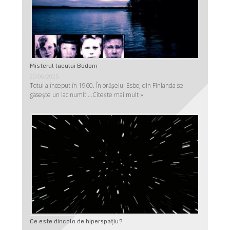
Misterul lacului Bodom
30/06/2025
Totul a început în 1960. În orășelul Esbo, din Finlanda se
găsește un lac numit …
Citește mai mult »
Ce este dincolo de hiperspaţiu?