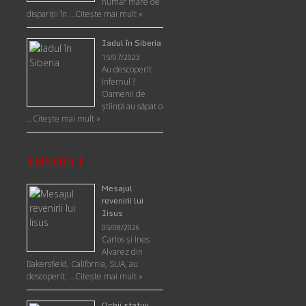
număr mare de
dispariții în …
Citește mai mult »
Iadul în Siberia
15/07/2023
Au descoperit
Infernul ?
Oamenii de
ştiinţă au săpat o
…
Citește mai mult »
INSOLIT
Mesajul
revenirii lui
Iisus
05/08/2026
Carlos şi Ines
Alvarez din
Bakersfield, California, SUA, au
descoperit, …
Citeşte mai mult »
Ochii statuii