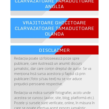
CLARVAZATOARE TAMADUITOARE
ANGLIA
VRAJITOARE GHICITOARE
CLARVAZATOARE TAMADUITOARE
OLANDA
DISCLAIMER
Redacția poate să foloseească poze spre
publicare, care ilustrează un anumit discurs
jurnalistic, dar care conțin dreptul de autor. Se va
menționa însă sursa acestora și faptul că prin
publicare ( foto și/sau text) nu se vor aduce
prejudicii persoanei respective.
Redacția va indica sursele fotografiei, acolo unde
acestea se cunosc (autor, site, blog, platformă etc.).
Pozele și sursele sunt verificate, online, în măsura în
care se poate efectua acest proces jurnalistic,