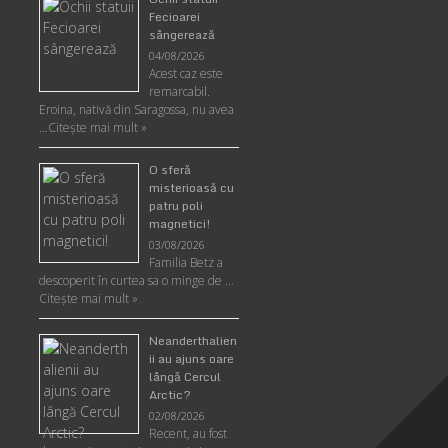
Fecioarei
sângerează
04/08/2026
Acest caz este
remarcabil.
Eroina, nativă din Saragossa, nu avea
…
Citeşte mai mult »
O sferă
misterioasă cu
patru poli
magnetici!
03/08/2026
Familia Betz a
descoperit în curtea sa o minge de …
Citeşte mai mult »
Neanderthalien
ii au ajuns oare
lângă Cercul
Arctic?
02/08/2026
Recent, au fost