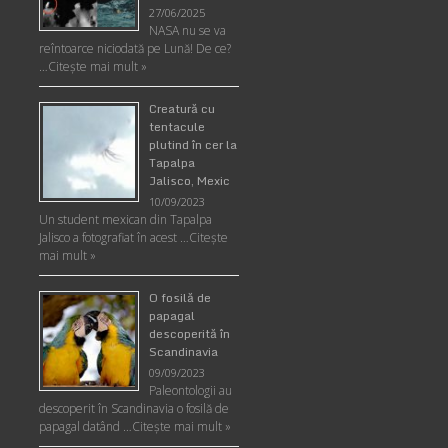
27/06/2025
NASA nu se va
reîntoarce niciodată pe Lună! De ce?
…
Citește mai mult »
Creatură cu
tentacule
plutind în cer la
Tapalpa
Jalisco, Mexic
10/09/2023
Un student mexican din Tapalpa
Jalisco a fotografiat în acest …
Citește
mai mult »
O fosilă de
papagal
descoperită în
Scandinavia
09/09/2023
Paleontologii au
descoperit în Scandinavia o fosilă de
papagal datând …
Citește mai mult »