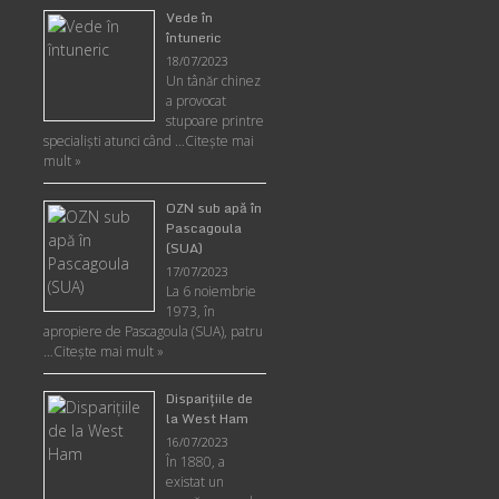
Vede în
întuneric
18/07/2023
Un tânăr chinez
a provocat
stupoare printre
specialişti atunci când …
Citește mai
mult »
OZN sub apă în
Pascagoula
(SUA)
17/07/2023
La 6 noiembrie
1973, în
apropiere de Pascagoula (SUA), patru
…
Citește mai mult »
Disparițiile de
la West Ham
16/07/2023
În 1880, a
existat un