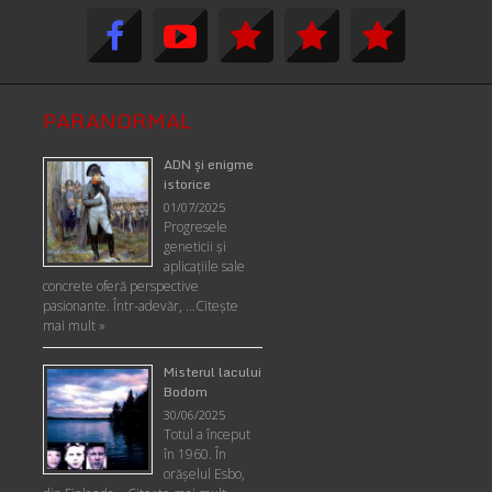
PARANORMAL
ADN şi enigme
istorice
01/07/2025
Progresele
geneticii şi
aplicaţiile sale
concrete oferă perspective
pasionante. Într-adevăr, …
Citește
mai mult »
Misterul lacului
Bodom
30/06/2025
Totul a început
în 1960. În
orășelul Esbo,