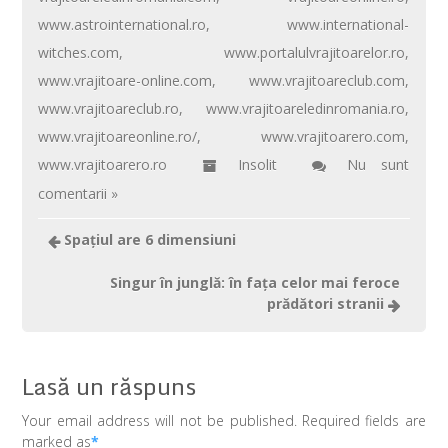
www.astrointernational.ro
,
www.international-
witches.com
,
www.portalulvrajitoarelor.ro
,
www.vrajitoare-online.com
,
www.vrajitoareclub.com
,
www.vrajitoareclub.ro
,
www.vrajitoareledinromania.ro
,
www.vrajitoareonline.ro/
,
www.vrajitoarero.com
,
www.vrajitoarero.ro
Insolit
Nu sunt
comentarii »
Spaţiul are 6 dimensiuni
Singur în junglă: în faţa celor mai feroce
prădători stranii
Lasă un răspuns
Your email address will not be published. Required fields are
marked as
*