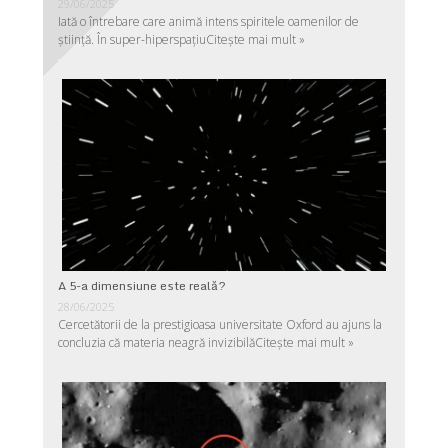
29/06/2025
Iată o întrebare care animă intens spiritele oamenilor de
ştiinţă. În super-hiperspaţiu
Citește mai mult »
A 5-a dimensiune este reală?
28/06/2025
Cercetătorii de la prestigioasa universitate Oxford au ajuns la
concluzia că materia neagră invizibilă
Citește mai mult »