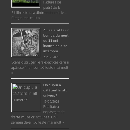
Pădurea de
piatră de la
Sihilin este una dintre minunăţiile …
Citește mai mult »
Au asistat la un
bombardament
cu 11 ani
înainte de a se
întâmpla
20/07/2023
Scena distrugerii era exact cea care îi
apăruse în timpul …
Citește mai mult
»
Un cuplu a
călătorit în alt
univers?
19/07/2023
Realitatea
depăşeşte de
foarte multe ori ficţiunea. Unii
semeni de-ai …
Citește mai mult »