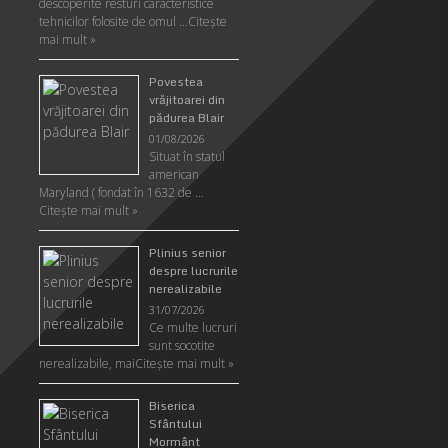
descoperite resturi caracteristice
tehnicilor folosite de omul …
Citeşte
mai mult »
Povestea
vrăjitoarei din
pădurea Blair
01/08/2026
Situat în statul
american
Maryland ( fondat în 1632 de …
Citeşte mai mult »
Plinius senior
despre lucrurile
nerealizabile
31/07/2026
Ce multe lucruri
sunt socotite
nerealizabile, mai
Citeşte mai mult »
Biserica
Sfântului
Mormânt