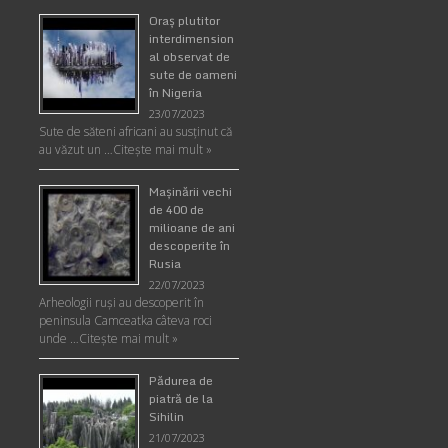
Oraş plutitor
interdimension
al observat de
sute de oameni
în Nigeria
23/07/2023
Sute de săteni africani au susținut că
au văzut un …
Citește mai mult »
Maşinării vechi
de 400 de
milioane de ani
descoperite în
Rusia
22/07/2023
Arheologii ruşi au descoperit în
peninsula Camceatka câteva roci
unde …
Citește mai mult »
Pădurea de
piatră de la
Sihilin
21/07/2023