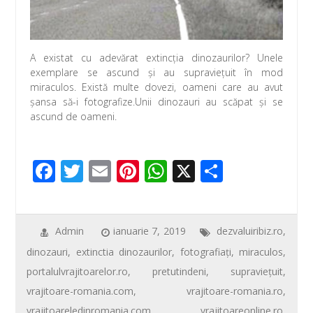
k
p
A existat cu adevărat extincţia dinozaurilor? Unele
exemplare se ascund şi au supravieţuit în mod
miraculos. Există multe dovezi, oameni care au avut
şansa să-i fotografize.Unii dinozauri au scăpat şi se
ascund de oameni.
F
T
E
Pi
W
X
P
ac
wi
m
nt
h
ar
e
tt
ail
er
at
ta
b
er
e
s
je
Admin
ianuarie 7, 2019
dezvaluiribiz.ro
,
dinozauri
,
extinctia dinozaurilor
,
fotografiaţi
,
miraculos
,
o
st
A
az
portalulvrajitoarelor.ro
,
pretutindeni
,
supraviețuit
,
o
p
ă
vrajitoare-romania.com
,
vrajitoare-romania.ro
,
k
p
vrajitoareledinromania.com
,
vrajitoareonline.ro
,