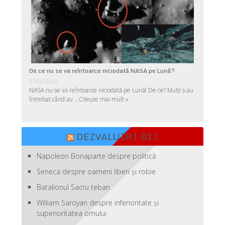
De ce nu se va reîntoarce niciodată NASA pe Lună?
27/06/2025
NASA nu se va reîntoarce niciodată pe Lună! De ce? Mulţi s-au
întrebat când au …
Citește mai mult »
DEZVALUIRI BIZ
Napoleon Bonaparte despre politică
Seneca despre oameni liberi şi robie
Batalionul Sacru teban
William Saroyan despre inferioritate şi
superioritatea omului