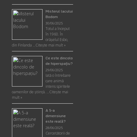
Misterul lacului
Bodom
30/06/2025
Totul a început
în 1960. În
orășelul Esbo,
din Finlanda …
Citește mai mult »
Ce este dincolo
de hiperspaţiu?
29/06/2025
Iată o întrebare
care animă
intens spiritele
oamenilor de ştiinţă. …
Citește mai
mult »
A 5-a
dimensiune
este reală?
28/06/2025
Cercetătorii de