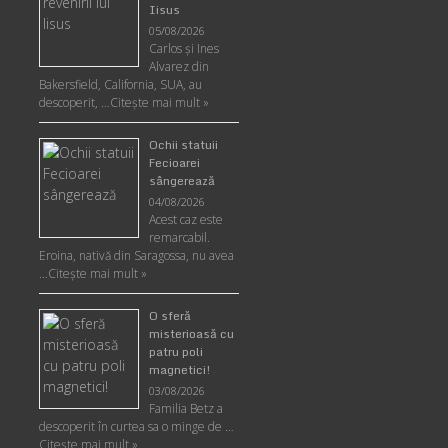
Iisus
05/08/2026
Carlos şi Ines
Alvarez din
Bakersfield, California, SUA, au
descoperit, …
Citeşte mai mult »
Ochii statuii
Fecioarei
sângerează
04/08/2026
Acest caz este
remarcabil.
Eroina, nativă din Saragossa, nu avea
…
Citeşte mai mult »
O sferă
misterioasă cu
patru poli
magnetici!
03/08/2026
Familia Betz a
descoperit în curtea sa o minge de …
Citeşte mai mult »