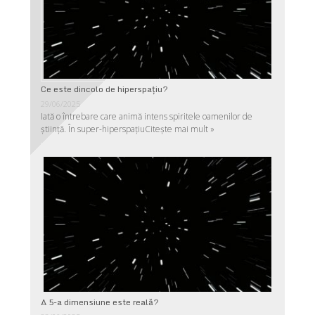
Ce este dincolo de hiperspaţiu?
29/06/2025
Iată o întrebare care animă intens spiritele oamenilor de
ştiinţă. În super-hiperspaţiu
Citește mai mult »
A 5-a dimensiune este reală?