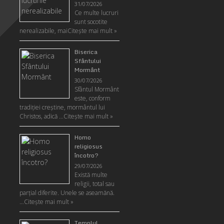
31/07/2026
Ce multe lucruri
sunt socotite
nerealizabile, mai
Citeşte mai mult »
Biserica
Sfântului
Mormânt
30/07/2026
Sfântul Mormânt
este, conform
tradiţiei creştine, mormântul lui
Christos, adică …
Citeşte mai mult »
Homo
religiosus
încotro?
29/07/2026
Există multe
religii, total sau
parţial diferite. Unele se aseamănă.
…
Citeşte mai mult »
Templul