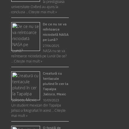
la prestigioasa
universitate Oxford au ajuns la
concluzia …
Citește mai mult »
De ce nu se va
reîntoarce
niciodată NASA
pe Lună?
27/06/2025
NASA nu se va
reîntoarce niciodată pe Lună! De ce?
…
Citește mai mult »
Creatură cu
tentacule
plutind în cer la
Tapalpa
Jalisco, Mexic
10/09/2023
Un student mexican din Tapalpa
Jalisco a fotografiat în acest …
Citește
mai mult »
O fosilă de