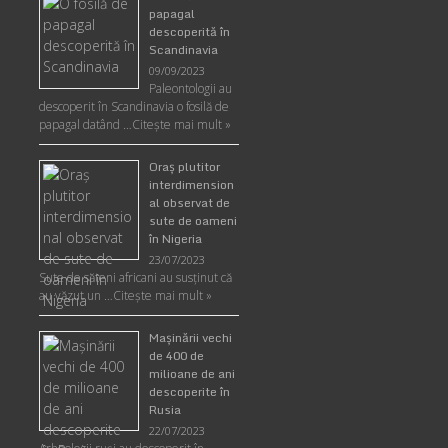
papagal
descoperită în
Scandinavia
09/09/2023
Paleontologii au
descoperit în Scandinavia o fosilă de
papagal datând …
Citește mai mult »
Oraş plutitor
interdimension
al observat de
sute de oameni
în Nigeria
23/07/2023
Sute de săteni africani au susținut că
au văzut un …
Citește mai mult »
Maşinării vechi
de 400 de
milioane de ani
descoperite în
Rusia
22/07/2023