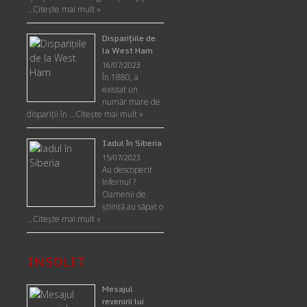
…
Citește mai mult »
Disparițiile de
la West Ham
16/07/2023
În 1880, a
existat un
număr mare de
dispariții în …
Citește mai mult »
Iadul în Siberia
15/07/2023
Au descoperit
Infernul ?
Oamenii de
ştiinţă au săpat o
…
Citește mai mult »
INSOLIT
Mesajul
revenirii lui