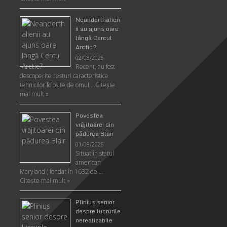
Neanderthalien
ii au ajuns oare
lângă Cercul
Arctic?
02/08/2026
Recent, au fost
descoperite resturi caracteristice
tehnicilor folosite de omul …
Citeşte
mai mult »
Povestea
vrăjitoarei din
pădurea Blair
01/08/2026
Situat în statul
american
Maryland ( fondat în 1632 de …
Citeşte mai mult »
Plinius senior
despre lucrurile
nerealizabile