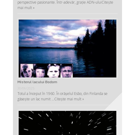
perspective pasionante. Într-adevăr, graţie ADN-ului
Citește
mai mult »
Misterul lacului Bodom
30/06/2025
Totul a început în 1960. În orășelul Esbo, din Finlanda se
găsește un lac numit …
Citește mai mult »