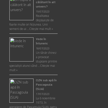
călătorit în alt
univers?
19/07/2023
Realitatea
depăşeşte de
foarte multe ori ficţiunea. Unii
semeni de-ai …
Citește mai mult »
Vede în
întuneric
18/07/2023
Un tânăr chinez
a provocat
stupoare printre
specialişti atunci când …
Citește mai
mult »
OZN sub apă în
Pascagoula
(SUA)
17/07/2023
La 6 noiembrie
1973, în
apropiere de Pascagoula (SUA), patru