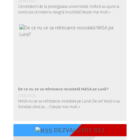
28/06/2025
Cercetătorii de la prestigioasa universitate Oxford au ajuns la
concluzia că materia neagră invizibilă
Citește mai mult »
De ce nu se va reîntoarce niciodată NASA pe Lună?
27/06/2025
NASA nu se va reîntoarce niciodată pe Lună! De ce? Mulţi s-au
întrebat când au …
Citește mai mult »
DEZVALUIRI BIZ