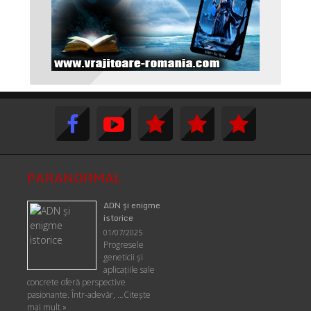
PARANORMAL
ADN şi enigme
istorice
01/07/2025
Progresele
geneticii şi
aplicaţiile sale
concrete oferă perspective
pasionante. Într-adevăr, …
Citește
mai mult »