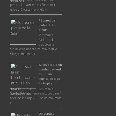
Arheologii ruşi au descoperit în
peninsula Camceatka câteva roci
unde …
Citește mai mult »
Pădurea de
piatră de la
Sihilin
21/07/2023
Pădurea de
piatră de la
Sihilin este una dintre minunăţiile …
Citește mai mult »
Au asistat la un
bombardament
cu 11 ani
înainte de a se
întâmpla
20/07/2023
Scena distrugerii era exact cea care îi
apăruse în timpul …
Citește mai mult
»
Un cuplu a