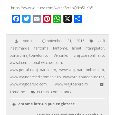
https://www.youtube.com/watch?v=hpQtkn5HKp8
F
T
E
Pi
W
X
P
ac
wi
m
nt
h
ar
e
tt
ail
er
at
ta
b
er
e
s
je
Admin
noiembrie 21, 2015
artă
inestimabile
,
fantoma
,
fantome
,
filmat întâmplător
,
o
st
A
az
portalulvrajitoarelor.ro
,
Versaille
,
vrajitoareonline.ro
,
o
p
ă
www.international-witches.com
,
k
p
www.portalulvrajitoarelor.ro
,
www.vrajitoare-online.com
,
www.vrajitoareledinromania.ro
,
www.vrajitoareonline.ro/
,
www.vrajitoarero.com
,
www.vrajitoarero.ro
Fantome
Nu sunt comentarii »
Fantome într-un pub englezesc
Cum se cară mai repede cu roaba