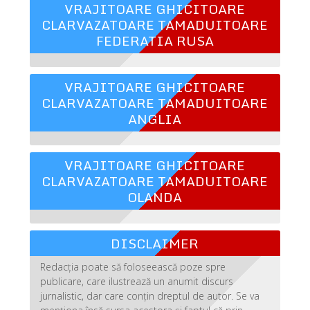
VRAJITOARE GHICITOARE
CLARVAZATOARE TAMADUITOARE
FEDERATIA RUSA
VRAJITOARE GHICITOARE
CLARVAZATOARE TAMADUITOARE
ANGLIA
VRAJITOARE GHICITOARE
CLARVAZATOARE TAMADUITOARE
OLANDA
DISCLAIMER
Redacția poate să foloseească poze spre
publicare, care ilustrează un anumit discurs
jurnalistic, dar care conțin dreptul de autor. Se va