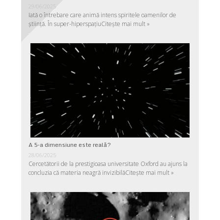
29/06/2025
Iată o întrebare care animă intens spiritele oamenilor de
ştiinţă. În super-hiperspaţiu
Citește mai mult »
A 5-a dimensiune este reală?
28/06/2025
Cercetătorii de la prestigioasa universitate Oxford au ajuns la
concluzia că materia neagră invizibilă
Citește mai mult »