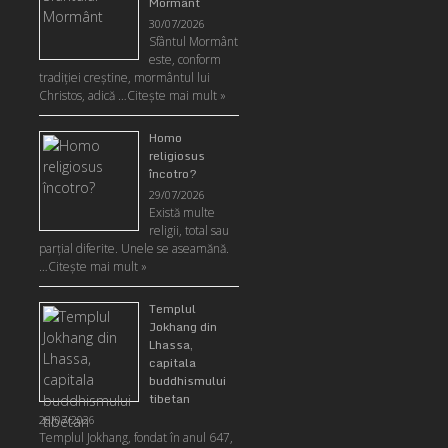
Mormânt
30/07/2026
Sfântul Mormânt
este, conform
tradiţiei creştine, mormântul lui
Christos, adică …
Citeşte mai mult »
Homo
religiosus
încotro?
29/07/2026
Există multe
religii, total sau
parţial diferite. Unele se aseamănă.
…
Citeşte mai mult »
Templul
Jokhang din
Lhassa,
capitala
buddhismului
tibetan
28/07/2026
Templul Jokhang, fondat în anul 647,