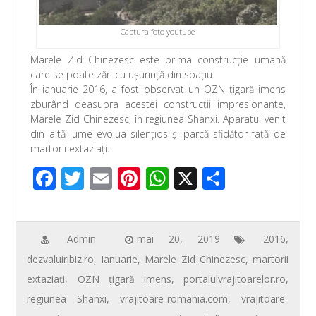
k
p
Captura foto youtube
Marele Zid Chinezesc este prima construcţie umană
care se poate zări cu uşurinţă din spaţiu.
În ianuarie 2016, a fost observat un OZN ţigară imens
zburând deasupra acestei construcţii impresionante,
Marele Zid Chinezesc, în regiunea Shanxi. Aparatul venit
din altă lume evolua silenţios şi parcă sfidător faţă de
martorii extaziaţi.
F
T
E
Pi
W
X
P
ac
wi
m
nt
h
ar
e
tt
ail
er
at
ta
b
er
e
s
je
Admin
mai 20, 2019
2016
,
dezvaluiribiz.ro
,
ianuarie
,
Marele Zid Chinezesc
,
martorii
o
st
A
az
extaziaţi
,
OZN ţigară imens
,
portalulvrajitoarelor.ro
,
o
p
ă
regiunea Shanxi
,
vrajitoare-romania.com
,
vrajitoare-
k
p