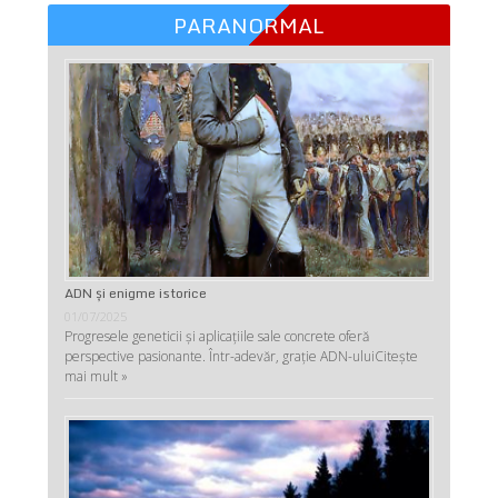
PARANORMAL
ADN şi enigme istorice
01/07/2025
Progresele geneticii şi aplicaţiile sale concrete oferă
perspective pasionante. Într-adevăr, graţie ADN-ului
Citește
mai mult »