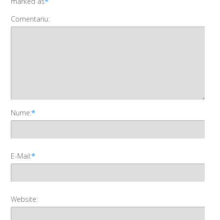
marked as
*
Comentariu:
Nume:
*
E-Mail:
*
Website: