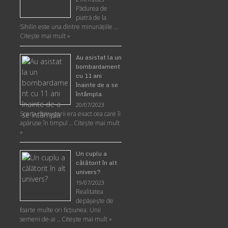
Pădurea de
piatră de la
Sihilin este una dintre minunăţiile …
Citește mai mult »
Au asistat la un
bombardament
cu 11 ani
înainte de a se
întâmpla
20/07/2023
Scena distrugerii era exact cea care îi
apăruse în timpul …
Citește mai mult
»
Un cuplu a
călătorit în alt
univers?
19/07/2023
Realitatea
depăşeşte de
foarte multe ori ficţiunea. Unii
semeni de-ai …
Citește mai mult »