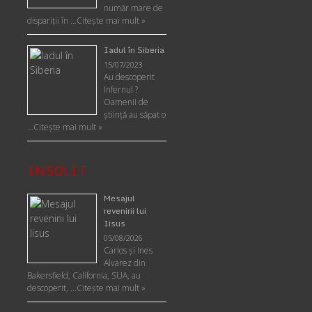
număr mare de
dispariții în …
Citește mai mult »
Iadul în Siberia
15/07/2023
Au descoperit
Infernul ?
Oamenii de
ştiinţă au săpat o
…
Citește mai mult »
INSOLIT
Mesajul
revenirii lui
Iisus
05/08/2026
Carlos şi Ines
Alvarez din
Bakersfield, California, SUA, au
descoperit, …
Citeşte mai mult »