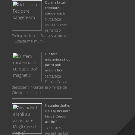
Ochii statuii
Fecioarei
sângerează
04/08/2026
Acest caz este
remarcabil.
Eroina, nativă din Saragossa, nu avea
…
Citeşte mai mult »
O sferă
misterioasă cu
patru poli
magnetici!
03/08/2026
Familia Betz a
descoperit în curtea sa o minge de …
Citeşte mai mult »
Neanderthalien
ii au ajuns oare
lângă Cercul
Arctic?
02/08/2026
Recent, au fost