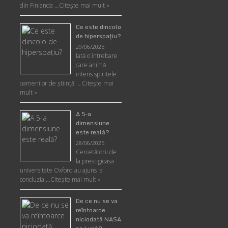
din Finlanda …
Citește mai mult »
Ce este dincolo
de hiperspaţiu?
29/06/2025
Iată o întrebare
care animă
intens spiritele
oamenilor de ştiinţă. …
Citește mai
mult »
A 5-a
dimensiune
este reală?
28/06/2025
Cercetătorii de
la prestigioasa
universitate Oxford au ajuns la
concluzia …
Citește mai mult »
De ce nu se va
reîntoarce
niciodată NASA