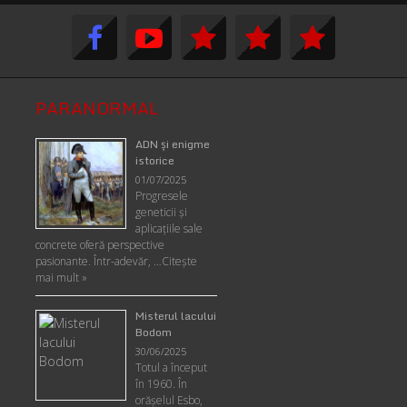
PARANORMAL
ADN şi enigme
istorice
01/07/2025
Progresele
geneticii şi
aplicaţiile sale
concrete oferă perspective
pasionante. Într-adevăr, …
Citește
mai mult »
Misterul lacului
Bodom
30/06/2025
Totul a început
în 1960. În
orășelul Esbo,