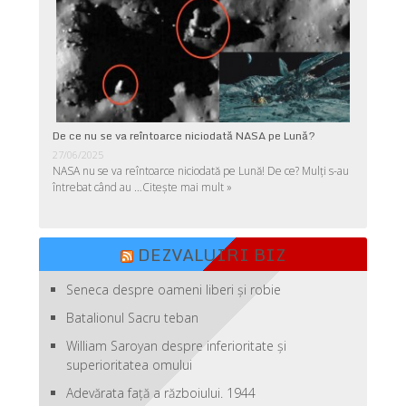
De ce nu se va reîntoarce niciodată NASA pe Lună?
27/06/2025
NASA nu se va reîntoarce niciodată pe Lună! De ce? Mulţi s-au
întrebat când au …
Citește mai mult »
DEZVALUIRI BIZ
Seneca despre oameni liberi şi robie
Batalionul Sacru teban
William Saroyan despre inferioritate şi
superioritatea omului
Adevărata față a războiului. 1944