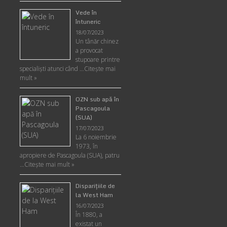
Vede în
întuneric
18/07/2023
Un tânăr chinez
a provocat
stupoare printre
specialişti atunci când …
Citește mai
mult »
OZN sub apă în
Pascagoula
(SUA)
17/07/2023
La 6 noiembrie
1973, în
apropiere de Pascagoula (SUA), patru
…
Citește mai mult »
Disparițiile de
la West Ham
16/07/2023
În 1880, a
existat un