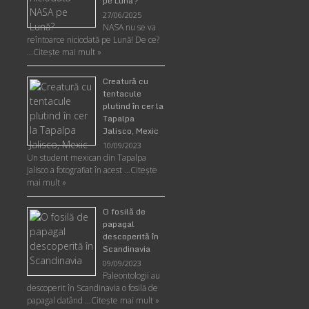
pe Lună?
27/06/2025
NASA nu se va
reîntoarce niciodată pe Lună! De ce?
…
Citește mai mult »
Creatură cu
tentacule
plutind în cer la
Tapalpa
Jalisco, Mexic
10/09/2023
Un student mexican din Tapalpa
Jalisco a fotografiat în acest …
Citește
mai mult »
O fosilă de
papagal
descoperită în
Scandinavia
09/09/2023
Paleontologii au
descoperit în Scandinavia o fosilă de
papagal datând …
Citește mai mult »