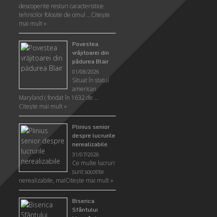
descoperite resturi caracteristice
tehnicilor folosite de omul …
Citeşte
mai mult »
Povestea
vrăjitoarei din
pădurea Blair
01/08/2026
Situat în statul
american
Maryland ( fondat în 1632 de …
Citeşte mai mult »
Plinius senior
despre lucrurile
nerealizabile
31/07/2026
Ce multe lucruri
sunt socotite
nerealizabile, mai
Citeşte mai mult »
Biserica
Sfântului