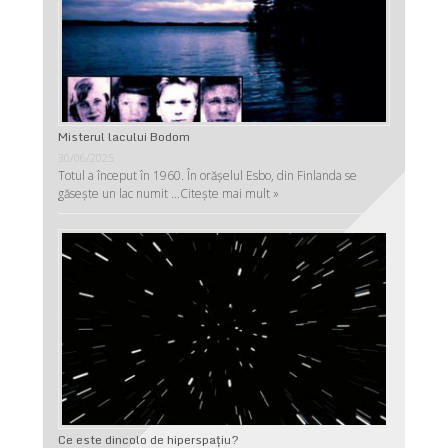
Misterul lacului Bodom
30/06/2025
Totul a început în 1960. În orășelul Esbo, din Finlanda se
găsește un lac numit …
Citește mai mult »
Ce este dincolo de hiperspaţiu?