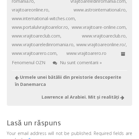
romania.ro
,
vrajitoareledinromania.com
,
vrajitoareonline.ro
,
www.astrointernational.ro
,
www.international-witches.com
,
www.portalulvrajitoarelor.ro
,
www.vrajitoare-online.com
,
www.vrajitoareclub.com
,
www.vrajitoareclub.ro
,
www.vrajitoareledinromania.ro
,
www.vrajitoareonline.ro/
,
www.vrajitoarero.com
,
www.vrajitoarero.ro
Fenomenul OZN
Nu sunt comentarii »
Urmele unei bătălii din preistorie descoperite
în Danemarca
Lawrence al Arabiei. Mit şi realităţi
Lasă un răspuns
Your email address will not be published. Required fields are