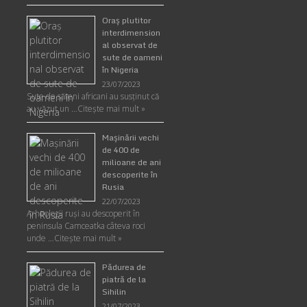
Oraş plutitor
interdimension
al observat de
sute de oameni
în Nigeria
23/07/2023
Sute de săteni africani au susținut că
au văzut un …
Citește mai mult »
Maşinării vechi
de 400 de
milioane de ani
descoperite în
Rusia
22/07/2023
Arheologii ruşi au descoperit în
peninsula Camceatka câteva roci
unde …
Citește mai mult »
Pădurea de
piatră de la
Sihilin
21/07/2023