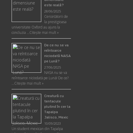
este reală?
28/06/2025
Cercetătorii de
la prestigioasa
universitate Oxford au ajuns la
concluzia …
Citește mai mult »
De ce nu se va
reîntoarce
niciodată NASA
pe Lună?
27/06/2025
NASA nu se va
reîntoarce niciodată pe Lună! De ce?
…
Citește mai mult »
Creatură cu
tentacule
plutind în cer la
Tapalpa
Jalisco, Mexic
10/09/2023
Un student mexican din Tapalpa