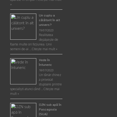
»
Un cuplu a
călătorit în alt
univers?
19/07/2023
Realitatea
depăşeşte de
foarte multe ori ficţiunea. Unii
semeni de-ai …
Citește mai mult »
Vede în
întuneric
18/07/2023
Un tânăr chinez
a provocat
stupoare printre
specialişti atunci când …
Citește mai
mult »
OZN sub apă în
Pascagoula
(SUA)