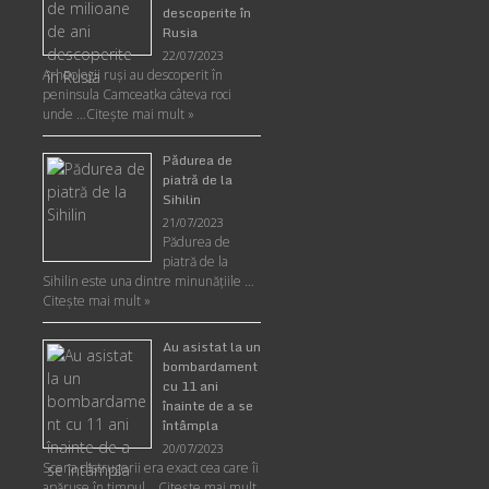
descoperite în
Rusia
22/07/2023
Arheologii ruşi au descoperit în
peninsula Camceatka câteva roci
unde …
Citește mai mult »
Pădurea de
piatră de la
Sihilin
21/07/2023
Pădurea de
piatră de la
Sihilin este una dintre minunăţiile …
Citește mai mult »
Au asistat la un
bombardament
cu 11 ani
înainte de a se
întâmpla
20/07/2023
Scena distrugerii era exact cea care îi
apăruse în timpul …
Citește mai mult