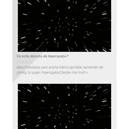
Ce este dincolo de hiperspaţiu?
29/06/2025
Iată o întrebare care animă intens spiritele oamenilor de
ştiinţă. În super-hiperspaţiu
Citește mai mult »