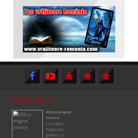
PARANORMAL
ADN şi enigme
istorice
01/07/2025
Progresele
geneticii şi