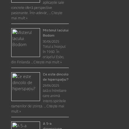
aplicaţiile sale
concrete oferă perspective
pasionante. Într-adevăr, …
Citește
mai mult »
Misterul lacului
Bodom
30/06/2025
Totul a început
în 1960. În
orășelul Esbo,
din Finlanda …
Citește mai mult »
Ce este dincolo
de hiperspaţiu?
29/06/2025
Iată o întrebare
care animă
intens spiritele
oamenilor de ştiinţă. …
Citește mai
mult »
A 5-a
dimensiune