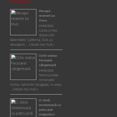
INSOLIT
Mesajul
revenirii lui
Iisus
05/08/2026
Carlos şi Ines
Alvarez din
Bakersfield, California, SUA, au
descoperit, …
Citeşte mai mult »
Ochii statuii
Fecioarei
sângerează
04/08/2026
Acest caz este
remarcabil.
Eroina, nativă din Saragossa, nu avea
…
Citeşte mai mult »
O sferă
misterioasă cu
patru poli
magnetici!