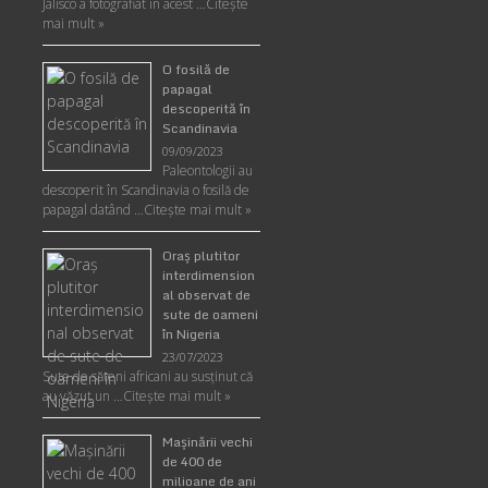
Jalisco a fotografiat în acest …
Citește
mai mult »
O fosilă de
papagal
descoperită în
Scandinavia
09/09/2023
Paleontologii au
descoperit în Scandinavia o fosilă de
papagal datând …
Citește mai mult »
Oraş plutitor
interdimension
al observat de
sute de oameni
în Nigeria
23/07/2023
Sute de săteni africani au susținut că
au văzut un …
Citește mai mult »
Maşinării vechi
de 400 de
milioane de ani