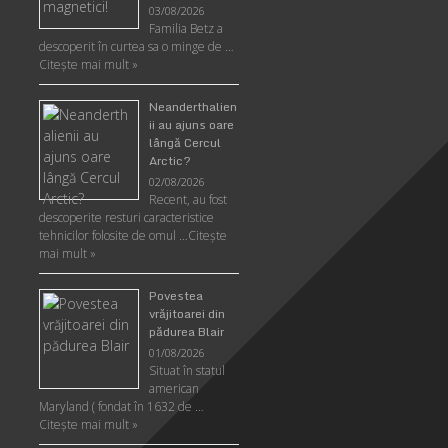
03/08/2026
Familia Betz a
descoperit în curtea sa o minge de …
Citeşte mai mult »
Neanderthalien
ii au ajuns oare
lângă Cercul
Arctic?
02/08/2026
Recent, au fost
descoperite resturi caracteristice
tehnicilor folosite de omul …
Citeşte
mai mult »
Povestea
vrăjitoarei din
pădurea Blair
01/08/2026
Situat în statul
american
Maryland ( fondat în 1632 de …
Citeşte mai mult »