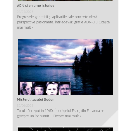
ADN şi enigme istorice
01/07/2025
Progresele geneticii şi aplicaţiile sale concrete oferă
perspective pasionante. Într-adevăr, graţie ADN-ului
Citește
mai mult »
Misterul lacului Bodom
30/06/2025
Totul a început în 1960. În orășelul Esbo, din Finlanda se
găsește un lac numit …
Citește mai mult »