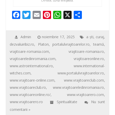
Christos. Sursa Wikipedia.
F
T
E
Pi
W
X
P
ac
wi
m
nt
h
ar
e
tt
ail
er
at
ta
b
er
e
s
je
Admin
noiembrie 17, 2025
a şti
,
curaj
,
dezvaluiribiz.ro
,
Platon
,
portalulvrajitoarelor.ro
,
teamă
,
o
st
A
az
vrajitoare-romania.com
,
vrajitoare-romania.ro
,
o
p
ă
vrajitoareledinromania.com
,
vrajitoareonline.ro
,
k
p
www.astrointernational.ro
,
www.international-
witches.com
,
www.portalulvrajitoarelor.ro
,
www.vrajitoare-online.com
,
www.vrajitoareclub.com
,
www.vrajitoareclub.ro
,
www.vrajitoareledinromania.ro
,
www.vrajitoareonline.ro/
,
www.vrajitoarero.com
,
www.vrajitoarero.ro
Spiritualitate
Nu sunt
comentarii »