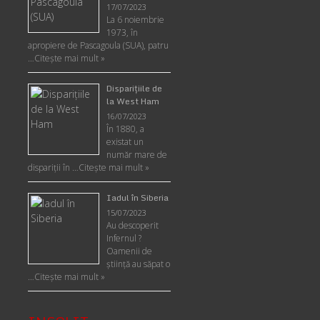
17/07/2023
La 6 noiembrie
1973, în
apropiere de Pascagoula (SUA), patru
…
Citește mai mult »
Disparițiile de
la West Ham
16/07/2023
În 1880, a
existat un
număr mare de
dispariții în …
Citește mai mult »
Iadul în Siberia
15/07/2023
Au descoperit
Infernul ?
Oamenii de
ştiinţă au săpat o
…
Citește mai mult »