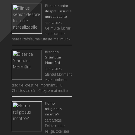
Plinius senior
despre lucrurile
nerealizabile
31/07/2026
Ce multe lucruri
sunt socotite
nerealizabile, mai
Citeşte mai mult »
Biserica
Sfântului
Mormânt
30/07/2026
Sfântul Mormânt
este, conform
tradiţiei creştine, mormântul lui
Christos, adică …
Citeşte mai mult »
Homo
religiosus
încotro?
29/07/2026
Există multe
religii, total sau