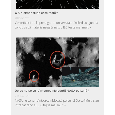
A 5-a dimensiune este reală?
28/06/2025
Cercetătorii de la prestigioasa universitate Oxford au ajuns la
concluzia că materia neagră invizibilă
Citește mai mult »
De ce nu se va reîntoarce niciodată NASA pe Lună?
27/06/2025
NASA nu se va reîntoarce niciodată pe Lună! De ce? Mulţi s-au
întrebat când au …
Citește mai mult »