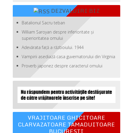
DEZVALUIRI BIZ
Batalionul Sacru teban
William Saroyan despre inferioritate şi
superioritatea omului
Adevărata față a războiului. 1944
Vampirii asediază casa guvernatorului din Virginia
Proverb japonez despre caracterul omului
VRAJITOARE GHICITOARE
CLARVAZATOARE TAMADUITOARE
BUCURESTI