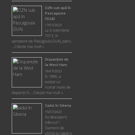
OZN sub apă în
Pascagoula
(SUA)
17/07/2023
La 6 noiembrie
1973, în
apropiere de Pascagoula (SUA), patru
…
Citește mai mult »
Disparițiile de
la West Ham
16/07/2023
În 1880, a
existat un
număr mare de
dispariții în …
Citește mai mult »
Iadul în Siberia
15/07/2023
Au descoperit
Infernul ?
Oamenii de
ştiinţă au săpat o