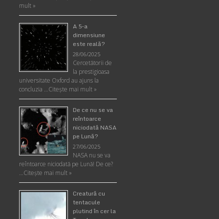
mult »
A 5-a
dimensiune
este reală?
28/06/2025
Cercetătorii de
la prestigioasa
universitate Oxford au ajuns la
concluzia …
Citește mai mult »
De ce nu se va
reîntoarce
niciodată NASA
pe Lună?
27/06/2025
NASA nu se va
reîntoarce niciodată pe Lună! De ce?
…
Citește mai mult »
Creatură cu
tentacule
plutind în cer la