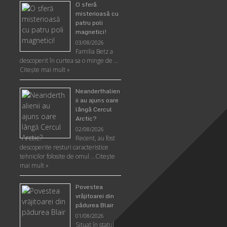
O sferă
misterioasă cu
patru poli
magnetici!
03/08/2026
Familia Betz a
descoperit în curtea sa o minge de …
Citeşte mai mult »
Neanderthalien
ii au ajuns oare
lângă Cercul
Arctic?
02/08/2026
Recent, au fost
descoperite resturi caracteristice
tehnicilor folosite de omul …
Citeşte
mai mult »
Povestea
vrăjitoarei din
pădurea Blair
01/08/2026
Situat în statul