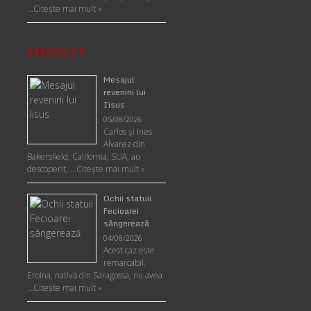
…
Citește mai mult »
INSOLIT
Mesajul
revenirii lui
Iisus
05/08/2026
Carlos şi Ines
Alvarez din
Bakersfield, California, SUA, au
descoperit, …
Citeşte mai mult »
Ochii statuii
Fecioarei
sângerează
04/08/2026
Acest caz este
remarcabil.
Eroina, nativă din Saragossa, nu avea
…
Citeşte mai mult »