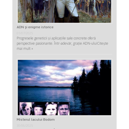
ADN şi enigme istorice
01/07/2025
Progresele geneticii şi aplicaţiile sale concrete oferă
perspective pasionante. Într-adevăr, graţie ADN-ului
Citește
mai mult »
Misterul lacului Bodom
30/06/2025