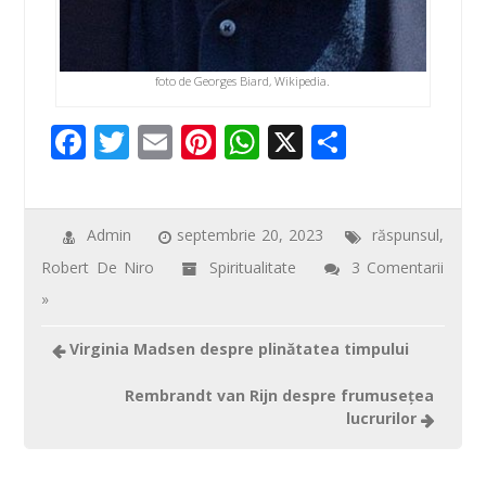
foto de Georges Biard, Wikipedia.
F
T
E
Pi
W
X
P
ac
wi
m
nt
h
ar
e
tt
ail
er
at
ta
b
er
e
s
je
Admin
septembrie 20, 2023
răspunsul
,
Robert De Niro
Spiritualitate
3 Comentarii
o
st
A
az
»
o
p
ă
k
p
Virginia Madsen despre plinătatea timpului
Rembrandt van Rijn despre frumusețea
lucrurilor