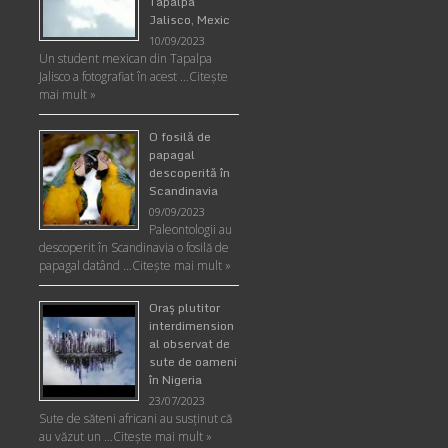
Tapalpa
Jalisco, Mexic
10/09/2023
Un student mexican din Tapalpa
Jalisco a fotografiat în acest …
Citește
mai mult »
O fosilă de
papagal
descoperită în
Scandinavia
09/09/2023
Paleontologii au
descoperit în Scandinavia o fosilă de
papagal datând …
Citește mai mult »
Oraş plutitor
interdimension
al observat de
sute de oameni
în Nigeria
23/07/2023
Sute de săteni africani au susținut că
au văzut un …
Citește mai mult »