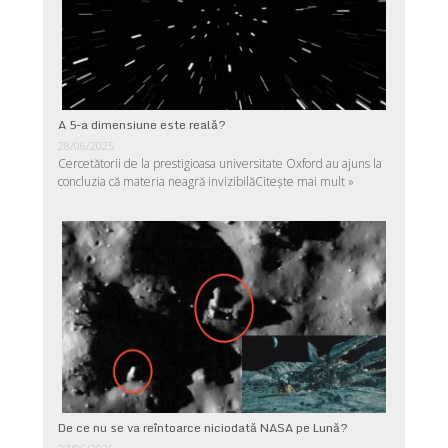
A 5-a dimensiune este reală?
28/06/2025
Cercetătorii de la prestigioasa universitate Oxford au ajuns la
concluzia că materia neagră invizibilă
Citește mai mult »
De ce nu se va reîntoarce niciodată NASA pe Lună?