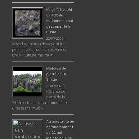
Maşinării vechi
de 400 de
milioane de ani
descoperite în
Rusia
22/07/2023
Arheologii ruşi au descoperit în
peninsula Camceatka câteva roci
unde …
Citește mai mult »
Pădurea de
piatră de la
Sihilin
21/07/2023
Pădurea de
piatră de la
Sihilin este una dintre minunăţiile …
Citește mai mult »
Au asistat la un
bombardament
cu 11 ani
înainte de a se