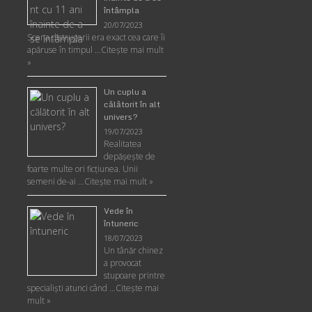
întâmpla
20/07/2023
Scena distrugerii era exact cea care îi
apăruse în timpul …
Citește mai mult
»
Un cuplu a
călătorit în alt
univers?
19/07/2023
Realitatea
depăşeşte de
foarte multe ori ficţiunea. Unii
semeni de-ai …
Citește mai mult »
Vede în
întuneric
18/07/2023
Un tânăr chinez
a provocat
stupoare printre
specialişti atunci când …
Citește mai
mult »