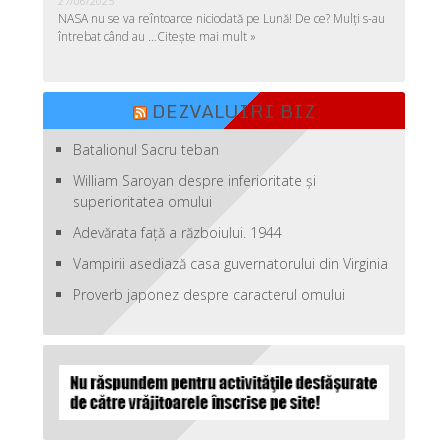
27/06/2025
NASA nu se va reîntoarce niciodată pe Lună! De ce? Mulţi s-au
întrebat când au …
Citește mai mult »
DEZVALUIRI BIZ
Batalionul Sacru teban
William Saroyan despre inferioritate şi
superioritatea omului
Adevărata față a războiului. 1944
Vampirii asediază casa guvernatorului din Virginia
Proverb japonez despre caracterul omului