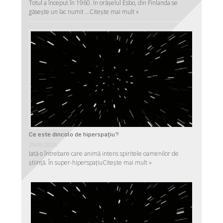
Totul a început în 1960. În orășelul Esbo, din Finlanda se
găsește un lac numit …
Citește mai mult »
Ce este dincolo de hiperspaţiu?
29/06/2025
Iată o întrebare care animă intens spiritele oamenilor de
ştiinţă. În super-hiperspaţiu
Citește mai mult »