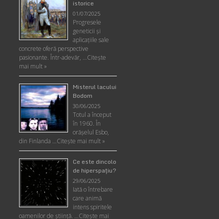
istorice
01/07/2025
Progresele
geneticii şi
aplicaţiile sale
concrete oferă perspective
pasionante. Într-adevăr, …
Citește
mai mult »
Misterul lacului
Bodom
30/06/2025
Totul a început
în 1960. În
orășelul Esbo,
din Finlanda …
Citește mai mult »
Ce este dincolo
de hiperspaţiu?
29/06/2025
Iată o întrebare
care animă
intens spiritele
oamenilor de ştiinţă. …
Citește mai