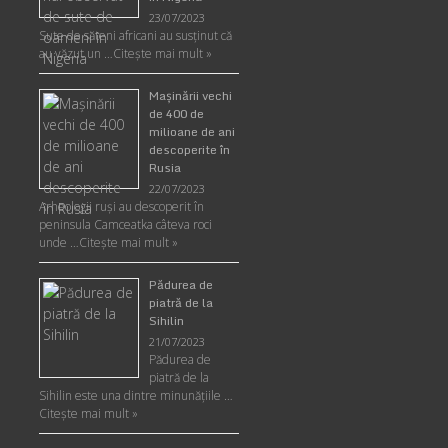
23/07/2023
Sute de săteni africani au susținut că
au văzut un …
Citește mai mult »
Maşinării vechi
de 400 de
milioane de ani
descoperite în
Rusia
22/07/2023
Arheologii ruşi au descoperit în
peninsula Camceatka câteva roci
unde …
Citește mai mult »
Pădurea de
piatră de la
Sihilin
21/07/2023
Pădurea de
piatră de la
Sihilin este una dintre minunăţiile …
Citește mai mult »