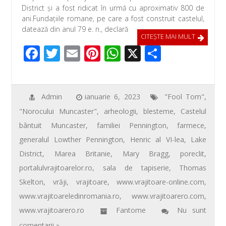
b
er
e
s
je
District şi a fost ridicat în urmă cu aproximativ 800 de
o
st
A
az
ani.Fundaţiile romane, pe care a fost construit castelul,
o
p
ă
datează din anul 79 e. n., declară
CITEŞTE MAI MULT
k
p
F
T
E
Pi
W
X
P
ac
wi
m
nt
h
ar
e
tt
ail
er
at
ta
b
er
e
s
je
Admin
ianuarie 6, 2023
"Fool Tom"
,
"Norocului Muncaster"
,
arheologii
,
blesteme
,
Castelul
o
st
A
az
bântuit Muncaster
,
familiei Pennington
,
farmece
,
o
p
ă
generalul Lowther Pennington
,
Henric al VI-lea
,
Lake
k
p
District
,
Marea Britanie
,
Mary Bragg
,
poreclit
,
portalulvrajitoarelor.ro
,
sala de tapiserie
,
Thomas
Skelton
,
vrăji
,
vrajitoare
,
www.vrajitoare-online.com
,
www.vrajitoareledinromania.ro
,
www.vrajitoarero.com
,
www.vrajitoarero.ro
Fantome
Nu sunt
comentarii »