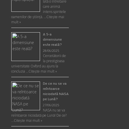
Iată o întrebare
care animă
intens spiritele
oamenilor de ştiinţă. …
Citește mai
mult »
A 5-a
dimensiune
este reală?
28/06/2025
Cercetătorii de
la prestigioasa
universitate Oxford au ajuns la
concluzia …
Citește mai mult »
De ce nu se va
reîntoarce
niciodată NASA
pe Lună?
27/06/2025
NASA nu se va
reîntoarce niciodată pe Lună! De ce?
…
Citește mai mult »