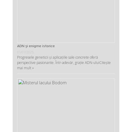
ADN şi enigme istorice
01/07/2025
Progresele geneticii şi aplicaţiile sale concrete oferă
perspective pasionante. Într-adevăr, graţie ADN-ului
Citește
mai mult »