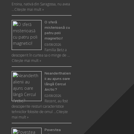
Eroina, nativă din Saragossa, nu avea
…
Citeşte mai mult »
O sferă
misterioasă cu
patru poli
magnetici!
03/08/2026
Familia Betz a
descoperit în curtea sa o minge de …
Citeşte mai mult »
Neanderthalien
ii au ajuns oare
lângă Cercul
Arctic?
02/08/2026
Recent, au fost
descoperite resturi caracteristice
tehnicilor folosite de omul …
Citeşte
mai mult »
Povestea