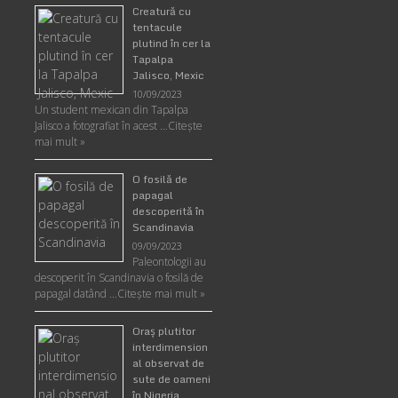
Creatură cu
tentacule
plutind în cer la
Tapalpa
Jalisco, Mexic
10/09/2023
Un student mexican din Tapalpa
Jalisco a fotografiat în acest …
Citește
mai mult »
O fosilă de
papagal
descoperită în
Scandinavia
09/09/2023
Paleontologii au
descoperit în Scandinavia o fosilă de
papagal datând …
Citește mai mult »
Oraş plutitor
interdimension
al observat de
sute de oameni
în Nigeria