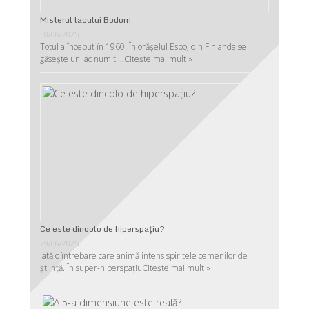
Misterul lacului Bodom
30/06/2025
Totul a început în 1960. În orășelul Esbo, din Finlanda se
găsește un lac numit …
Citește mai mult »
Ce este dincolo de hiperspaţiu?
29/06/2025
Iată o întrebare care animă intens spiritele oamenilor de
ştiinţă. În super-hiperspaţiu
Citește mai mult »