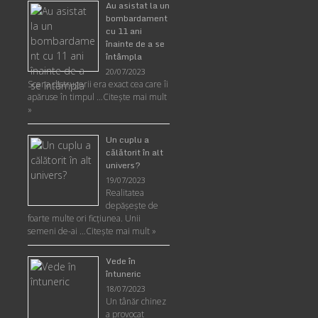
Au asistat la un
bombardament
cu 11 ani
înainte de a se
întâmpla
20/07/2023
Scena distrugerii era exact cea care îi
apăruse în timpul …
Citește mai mult
»
Un cuplu a
călătorit în alt
univers?
19/07/2023
Realitatea
depăşeşte de
foarte multe ori ficţiunea. Unii
semeni de-ai …
Citește mai mult »
Vede în
întuneric
18/07/2023
Un tânăr chinez
a provocat