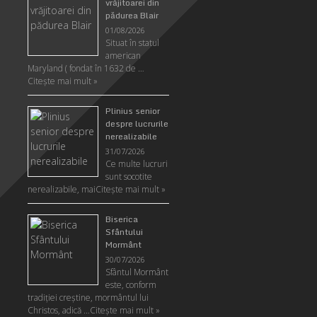
vrăjitoarei din
pădurea Blair
01/08/2026
Situat în statul
american
Maryland ( fondat în 1632 de …
Citeşte mai mult »
Plinius senior
despre lucrurile
nerealizabile
31/07/2026
Ce multe lucruri
sunt socotite
nerealizabile, mai
Citeşte mai mult »
Biserica
Sfântului
Mormânt
30/07/2026
Sfântul Mormânt
este, conform
tradiţiei creştine, mormântul lui
Christos, adică …
Citeşte mai mult »