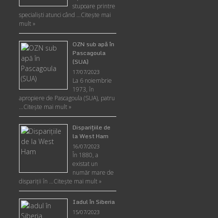
stupoare printre
specialişti atunci când …
Citește mai
mult »
OZN sub apă în
Pascagoula
(SUA)
17/07/2023
La 6 noiembrie
1973, în
apropiere de Pascagoula (SUA), patru
…
Citește mai mult »
Disparițiile de
la West Ham
16/07/2023
În 1880, a
existat un
număr mare de
dispariții în …
Citește mai mult »
Iadul în Siberia
15/07/2023