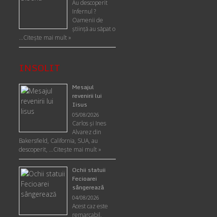
Au descoperit
Infernul ?
Oamenii de
ştiinţă au săpat o
…
Citește mai mult »
INSOLIT
Mesajul
revenirii lui
Iisus
05/08/2026
Carlos şi Ines
Alvarez din
Bakersfield, California, SUA, au
descoperit, …
Citeşte mai mult »
Ochii statuii
Fecioarei
sângerează
04/08/2026
Acest caz este
remarcabil.