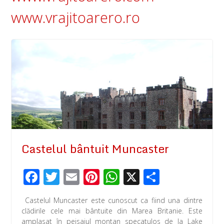
www.vrajitoarero.ro
Castelul bântuit Muncaster
F
T
E
Pi
W
X
P
ac
wi
m
nt
h
ar
Castelul Muncaster este cunoscut ca fiind una dintre
e
tt
ail
er
at
ta
clădirile cele mai bântuite din Marea Britanie. Este
amplasat în peisajul montan specatulos de la Lake