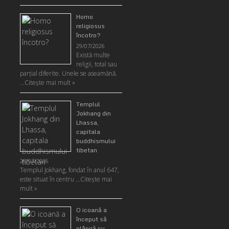
Homo
religiosus
încotro?
29/07/2026
Există multe
religii, total sau
parţial diferite. Unele se aseamănă.
…
Citeşte mai mult »
Templul
Jokhang din
Lhassa,
capitala
buddhismului
tibetan
28/07/2026
Templul Jokhang, fondat în anul 647,
este situat în centru …
Citeşte mai
mult »
O icoană a
început să
plângă cu