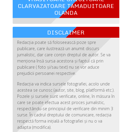
CLARVAZATOARE TAMADUITOARE
OLANDA
DISCLAIMER
Redacția poate să foloseească poze spre
publicare, care ilustrează un anumit discurs
jurnalistic, dar care conțin dreptul de autor. Se va
menționa însă sursa acestora și faptul că prin
publicare ( foto și/sau text) nu se vor aduce
prejudicii persoanei respective.
Redacția va indica sursele fotografiei, acolo unde
acestea se cunosc (autor, site, blog, platformă etc.).
Pozele și sursele sunt verificate, online, în măsura în
care se poate efectua acest proces jurnalistic,
respectându-se principiul de verificare din minim 3
surse. În cadrul dreptului de comunicare, redacția
respectă forma inițială a fotografiei și nu o va
adapta (modifica).