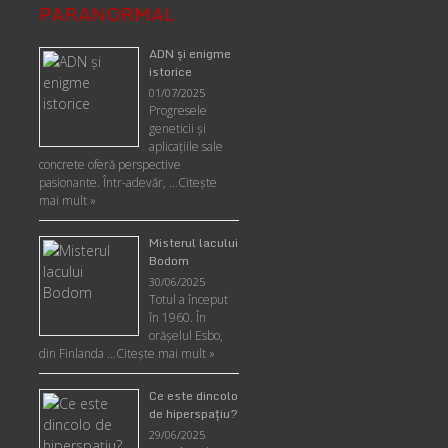
PARANORMAL
ADN şi enigme
istorice
01/07/2025
Progresele
geneticii şi
aplicaţiile sale
concrete oferă perspective
pasionante. Într-adevăr, …
Citește
mai mult »
Misterul lacului
Bodom
30/06/2025
Totul a început
în 1960. În
orășelul Esbo,
din Finlanda …
Citește mai mult »
Ce este dincolo
de hiperspaţiu?
29/06/2025