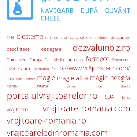
NAVIGARE DUPĂ CUVÂNT
CHEIE
blesteme
descantec
clarvazatoare
2016
carti de tarot
cuvintele
dezvaluiribiz.ro
descântece
dezlegare
farmece
fantoma
Europa
Dumnezeu
Evul Mediu
Fenomenul
http://www.vrăjitoarero.com/
Franţa
OZN
Germania
magie
magie albă
magie neagră
Iisus
Iisus Christos
Marea Britanie
oamenii de ştiinţă
portalulvrajitoarelor.ro
SUA
Terra
vrajitoare-romania.com
vrajitoare
vrajitoare-romania.ro
vrajitoareledinromania.com