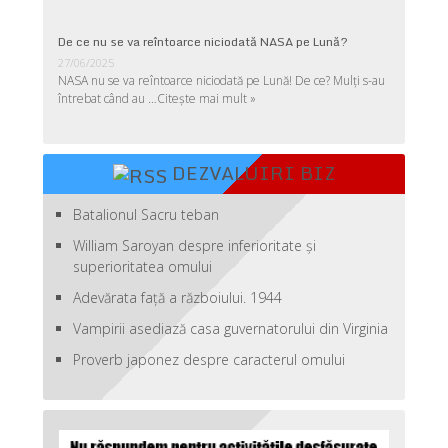
De ce nu se va reîntoarce niciodată NASA pe Lună?
27/06/2025
NASA nu se va reîntoarce niciodată pe Lună! De ce? Mulţi s-au
întrebat când au …
Citește mai mult »
DEZVALUIRI BIZ
Batalionul Sacru teban
William Saroyan despre inferioritate şi
superioritatea omului
Adevărata față a războiului. 1944
Vampirii asediază casa guvernatorului din Virginia
Proverb japonez despre caracterul omului