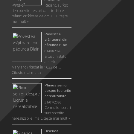
Recent, au fost
descoperite resturi caracteristice
tehnicilor folosite de omul …
Citeşte
mai mult »
Povestea
vrăjitoarei din
pădurea Blair
01/08/2026
Situat în statul
american
Maryland ( fondat în 1632 de …
Citeşte mai mult »
Plinius senior
despre lucrurile
nerealizabile
31/07/2026
Ce multe lucruri
sunt socotite
nerealizabile, mai
Citeşte mai mult »
Biserica