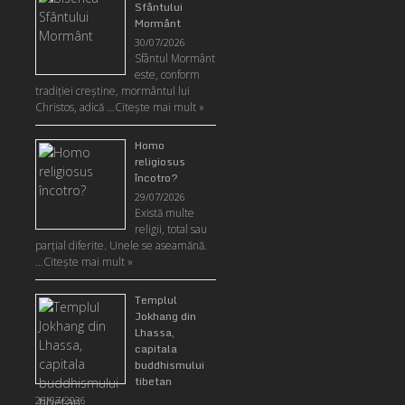
Sfântului
Mormânt
30/07/2026
Sfântul Mormânt
este, conform
tradiţiei creştine, mormântul lui
Christos, adică …
Citeşte mai mult »
Homo
religiosus
încotro?
29/07/2026
Există multe
religii, total sau
parţial diferite. Unele se aseamănă.
…
Citeşte mai mult »
Templul
Jokhang din
Lhassa,
capitala
buddhismului
tibetan
28/07/2026