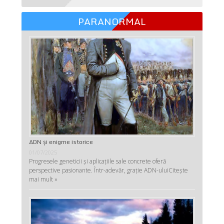
PARANORMAL
ADN şi enigme istorice
01/07/2025
Progresele geneticii şi aplicaţiile sale concrete oferă
perspective pasionante. Într-adevăr, graţie ADN-ului
Citește
mai mult »