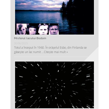
Misterul lacului Bodom
30/06/2025
Totul a început în 1960. În orășelul Esbo, din Finlanda se
găsește un lac numit …
Citește mai mult »