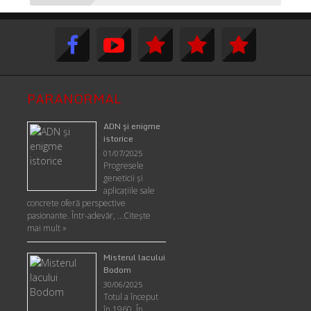
PARANORMAL
ADN şi enigme
istorice
01/07/2025
Progresele
geneticii şi
aplicaţiile sale
concrete oferă perspective
pasionante. Într-adevăr, …
Citește
mai mult »
Misterul lacului
Bodom
30/06/2025
Totul a început
în 1960. În