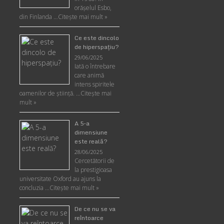
orășelul Esbo,
din Finlanda …
Citește mai mult »
Ce este dincolo
de hiperspaţiu?
29/06/2025
Iată o întrebare
care animă
intens spiritele
oamenilor de ştiinţă. …
Citește mai
mult »
A 5-a
dimensiune
este reală?
28/06/2025
Cercetătorii de
la prestigioasa
universitate Oxford au ajuns la
concluzia …
Citește mai mult »
De ce nu se va
reîntoarce