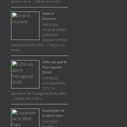
semeni de-ai …
Citește mai mult »
Vede în
întuneric
18/07/2023
Un tânăr chinez
a provocat
stupoare printre
specialişti atunci când …
Citește mai
mult »
OZN sub apă în
Pascagoula
(SUA)
17/07/2023
La 6 noiembrie
1973, în
apropiere de Pascagoula (SUA), patru
…
Citește mai mult »
Disparițiile de
la West Ham
16/07/2023
În 1880, a