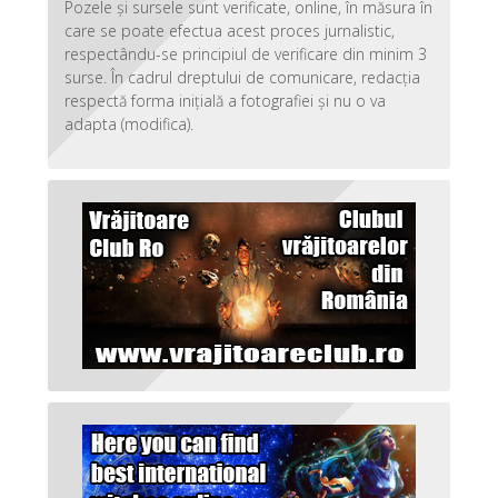
Pozele și sursele sunt verificate, online, în măsura în
care se poate efectua acest proces jurnalistic,
respectându-se principiul de verificare din minim 3
surse. În cadrul dreptului de comunicare, redacția
respectă forma inițială a fotografiei și nu o va
adapta (modifica).