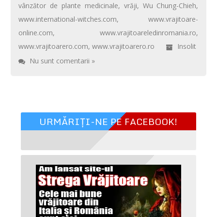
vânzător de plante medicinale
,
vrăji
,
Wu Chung-Chieh
,
www.international-witches.com
,
www.vrajitoare-
online.com
,
www.vrajitoareledinromania.ro
,
www.vrajitoarero.com
,
www.vrajitoarero.ro
Insolit
Nu sunt comentarii »
URMĂRIȚI-NE PE FACEBOOK!