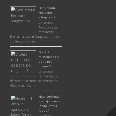
Ochii statuii
Fecioarei
sângerează
04/08/2026
Acest caz este
remarcabil.
Eroina, nativă din Saragossa, nu avea
…
Citeşte mai mult »
O sferă
misterioasă cu
patru poli
magnetici!
03/08/2026
Familia Betz a
descoperit în curtea sa o minge de …
Citeşte mai mult »
Neanderthalien
ii au ajuns oare
lângă Cercul
Arctic?
02/08/2026