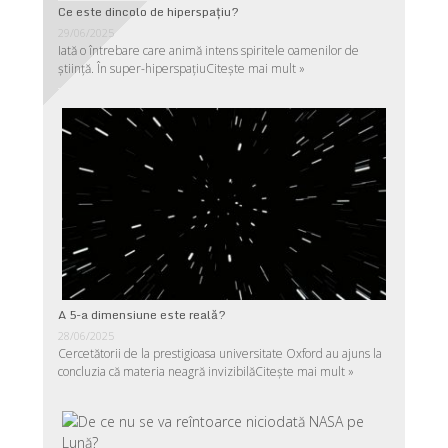
Ce este dincolo de hiperspaţiu?
29/06/2025
Iată o întrebare care animă intens spiritele oamenilor de
ştiinţă. În super-hiperspaţiu
Citește mai mult »
A 5-a dimensiune este reală?
28/06/2025
Cercetătorii de la prestigioasa universitate Oxford au ajuns la
concluzia că materia neagră invizibilă
Citește mai mult »