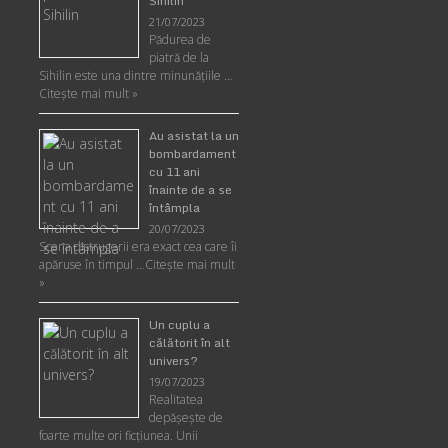
Sihilin
21/07/2023
Pădurea de
piatră de la
Sihilin este una dintre minunăţiile …
Citește mai mult »
Au asistat la un
bombardament
cu 11 ani
înainte de a se
întâmpla
20/07/2023
Scena distrugerii era exact cea care îi
apăruse în timpul …
Citește mai mult
»
Un cuplu a
călătorit în alt
univers?
19/07/2023
Realitatea
depăşeşte de
foarte multe ori ficţiunea. Unii