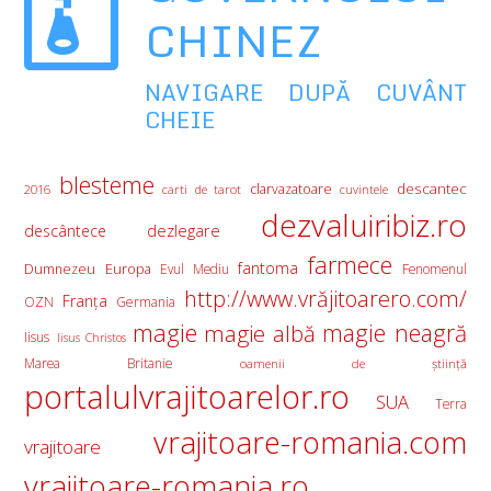
CHINEZ
NAVIGARE DUPĂ CUVÂNT
CHEIE
blesteme
descantec
clarvazatoare
2016
carti de tarot
cuvintele
dezvaluiribiz.ro
descântece
dezlegare
farmece
fantoma
Europa
Dumnezeu
Evul Mediu
Fenomenul
http://www.vrăjitoarero.com/
Franţa
OZN
Germania
magie
magie albă
magie neagră
Iisus
Iisus Christos
Marea Britanie
oamenii de ştiinţă
portalulvrajitoarelor.ro
SUA
Terra
vrajitoare-romania.com
vrajitoare
vrajitoare-romania.ro