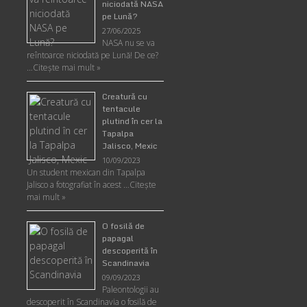
niciodată NASA
pe Lună?
27/06/2025
NASA nu se va
reîntoarce niciodată pe Lună! De ce?
…
Citește mai mult »
Creatură cu
tentacule
plutind în cer la
Tapalpa
Jalisco, Mexic
10/09/2023
Un student mexican din Tapalpa
Jalisco a fotografiat în acest …
Citește
mai mult »
O fosilă de
papagal
descoperită în
Scandinavia
09/09/2023
Paleontologii au
descoperit în Scandinavia o fosilă de