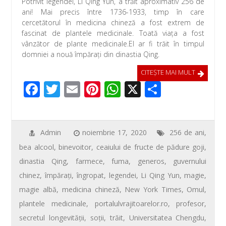
Potrivit legendei, Li Qing Yun, a trăit aproximativ 256 de
e
tt
ail
er
at
ta
ani! Mai precis între 1736-1933, timp în care
b
er
e
s
je
cercetătorul în medicina chineză a fost extrem de
fascinat de plantele medicinale. Toată viaţa a fost
o
st
A
az
vânzător de plante medicinale.El ar fi trăit în timpul
o
p
ă
domniei a nouă împărați din dinastia Qing.
k
p
CITEŞTE MAI MULT
F
T
E
Pi
W
X
P
ac
wi
m
nt
h
ar
e
tt
ail
er
at
ta
b
er
e
s
je
Admin
noiembrie 17, 2020
256 de ani
,
bea alcool
,
binevoitor
,
ceaiului de fructe de pădure goji
,
o
st
A
az
dinastia Qing
,
farmece
,
fuma
,
generos
,
guvernului
o
p
ă
chinez
,
împărați
,
îngropat
,
legendei
,
Li Qing Yun
,
magie
,
k
p
magie albă
,
medicina chineză
,
New York Times
,
Omul
,
plantele medicinale
,
portalulvrajitoarelor.ro
,
profesor
,
secretul longevităţii
,
soții
,
trăit
,
Universitatea Chengdu
,