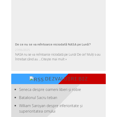
De ce nu se va reîntoarce niciodată NASA pe Lună?
27/06/2025
NASA nu se va reîntoarce niciodată pe Lună! De ce? Mulţi s-au
întrebat când au …
Citește mai mult »
DEZVALUIRI BIZ
Seneca despre oameni liberi şi robie
Batalionul Sacru teban
William Saroyan despre inferioritate şi
superioritatea omului