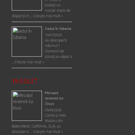
existat un
număr mare de
dispariții în …
Citește mai mult »
Iadul în Siberia
15/07/2023
Au descoperit
Infernul ?
Oamenii de
ştiinţă au săpat o
…
Citește mai mult »
INSOLIT
Mesajul
revenirii lui
Iisus
05/08/2026
Carlos şi Ines
Alvarez din
Bakersfield, California, SUA, au
descoperit, …
Citeşte mai mult »