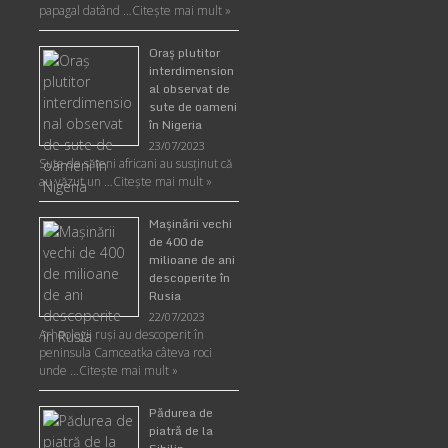
papagal datând …
Citește mai mult »
Oraş plutitor
interdimension
al observat de
sute de oameni
în Nigeria
23/07/2023
Sute de săteni africani au susținut că
au văzut un …
Citește mai mult »
Maşinării vechi
de 400 de
milioane de ani
descoperite în
Rusia
22/07/2023
Arheologii ruşi au descoperit în
peninsula Camceatka câteva roci
unde …
Citește mai mult »
Pădurea de
piatră de la