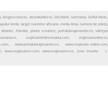
i
,
Biogeosciences
,
dezvaluiribiz.ro
,
GEOMAR
,
Germania
,
Golful Mexic
Capului Verde
,
largul coastelor africane
,
mediu letal
,
oamenii de ştiinţă
 Atlantic
,
Pământ
,
plante oceanice
,
portalulvrajitoarelor.ro
,
vârtejur
-romania.ro
,
vrajitoareledinromania.com
,
vrajitoareonline.ro
s.com
,
www.portalulvrajitoarelor.ro
,
www.vrajitoare-online.com
/
,
www.vrajitoarero.com
,
www.vrajitoarero.ro
,
zone moarte