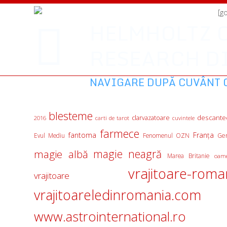
[g
HELMHOLTZ 
RESEARCH DI
NAVIGARE DUPĂ CUVÂNT 
blesteme
descante
clarvazatoare
2016
carti de tarot
cuvintele
farmece
fantoma
Franţa
Evul Mediu
Fenomenul OZN
Ge
magie albă
magie neagră
Marea Britanie
oame
vrajitoare-roma
vrajitoare
vrajitoareledinromania.com
www.astrointernational.ro