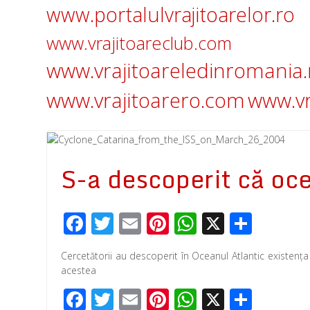
www.portalulvrajitoarelor.ro
www.vrajitoareclub.com
www.vrajitoareledinromania.
www.vrajitoarero.com
www.vr
S-a descoperit că oc
F
T
E
Pi
W
X
P
ac
wi
m
nt
h
ar
Cercetătorii au descoperit în Oceanul Atlantic existența
e
tt
ail
er
at
ta
acestea
b
er
e
s
je
F
T
E
Pi
W
X
P