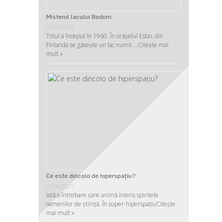
Misterul lacului Bodom
30/06/2025
Totul a început în 1960. În orășelul Esbo, din
Finlanda se găsește un lac numit …
Citește mai
mult »
Ce este dincolo de hiperspaţiu?
29/06/2025
Iată o întrebare care animă intens spiritele
oamenilor de ştiinţă. În super-hiperspaţiu
Citește
mai mult »