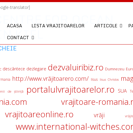
oogle-translator]
CENTRE FOR OCEAN
ACASA
LISTA VRAJITOARELOR
ARTICOLE
P
N KIEL
CONTACT
CHEIE
dezvaluiribiz.ro
descântece
dezlegare
c
Eur
Dumnezeu
mag
http://www.vrăjitoarero.com/
rmania
Iisus
Iisus Christos
portalulvrajitoarelor.ro
SUA
T
nii de ştiinţă
nia.com
vrajitoare-romania.
vrajitoareonline.ro
vrăji
vrăjit
www.international-witches.c