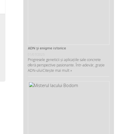
,
,
i
,
ADN şi enigme istorice
,
01/07/2025
Progresele geneticii şi aplicaţiile sale concrete
oferă perspective pasionante. Într-adevăr, graţie
ADN-ului
Citește mai mult »