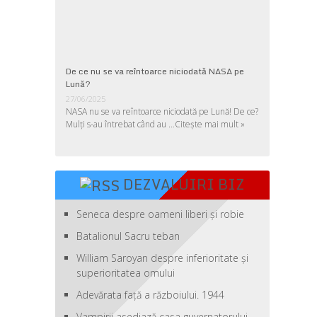
De ce nu se va reîntoarce niciodată NASA pe
Lună?
27/06/2025
NASA nu se va reîntoarce niciodată pe Lună! De ce?
Mulţi s-au întrebat când au …
Citește mai mult »
DEZVALUIRI BIZ
Seneca despre oameni liberi şi robie
Batalionul Sacru teban
William Saroyan despre inferioritate şi
superioritatea omului
Adevărata față a războiului. 1944
Vampirii asediază casa guvernatorului