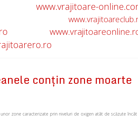
www.vrajitoare-online.c
www.vrajitoareclub.
ro
www.vrajitoareonline.r
ajitoarero.ro
eanele conţin zone moarte
 unor zone caracterizate prin niveluri de oxigen atât de scăzute încât