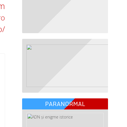
om
ro
o/
PARANORMAL