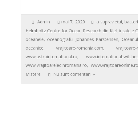
o
st
A
az
ac
wi
m
nt
h
ar
o
p
ă
e
tt
ail
er
at
ta
k
p
b
er
e
s
je
Admin
mai 7, 2020
a supraviețui
,
bacteri
Helmholtz Centre for Ocean Research din Kiel
,
insulele 
o
st
A
az
oceanele
,
oceanograful Johannes Karstensen
,
Oceanul
o
p
ă
oceanice
,
vrajitoare-romania.com
,
vrajitoare
k
p
www.astrointernational.ro
,
www.international-witche
www.vrajitoareledinromania.ro
,
www.vrajitoareonline.ro
Mistere
Nu sunt comentarii »