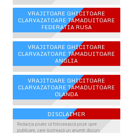
VRAJITOARE GHICITOARE
CLARVAZATOARE TAMADUITOARE
FEDERATIA RUSA
VRAJITOARE GHICITOARE
CLARVAZATOARE TAMADUITOARE
ANGLIA
VRAJITOARE GHICITOARE
CLARVAZATOARE TAMADUITOARE
OLANDA
DISCLAIMER
Redacția poate să foloseească poze spre
publicare, care ilustrează un anumit discurs