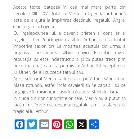
Aceste texte datează în cea mai mare parte din
secolele XIII – XV. Rolul lui Merlin în legenda arthuriană
este de a ajuta la împlinirea destinului regatului Angliei
(sau regatului Logris).
Cu înțelepciunea lui, a devenit prieten si consilier al
regelui Uther Pendragon (tatăl lui Arthur, care a luptat
împotriva saxonilor). La moartea acestuia din urmă, a
organizat provocarea săbiei magice Excalibur (avea
reputaţia că este indestructibilă şi că putea trece prin
orice material) care i-a permis lui Arthur, fiul nelegitim al
lui Uther, de a-i succede tatălui său.
Apoi, vrăjitorul Merlin l-a încurajat pe Arthur să instituie
Masa rotundă, astfel încât cavalerii să fie capabili să se
angajeze în misiuni, inclusiv în căutarea Sfântului Graal.
În ciuda tuturor cunoștințelor sale, Merlin nu a putut să
facă nimic împotriva destinui regatului şi nici a sfârșitului
tragic al lui Arthur.
F
T
E
Pi
W
X
P
ac
wi
m
nt
h
ar