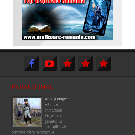
PARANORMAL
ADN şi enigme
istorice
01/07/2025
Progresele
geneticii şi
aplicaţiile sale
concrete oferă perspective