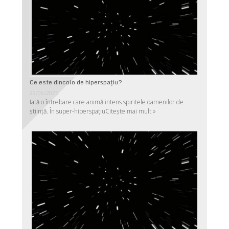
Ce este dincolo de hiperspaţiu?
29/06/2025
Iată o întrebare care animă intens spiritele oamenilor de
ştiinţă. În super-hiperspaţiu
Citește mai mult »