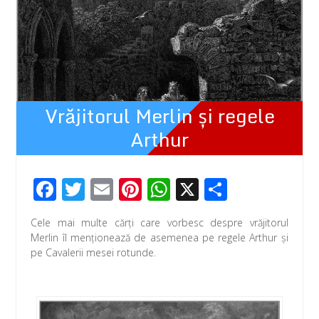
Vrăjitorul Merlin şi regele
Arthur
F
T
E
Pi
W
X
P
ac
wi
m
nt
h
ar
Cele mai multe cărți care vorbesc despre vrăjitorul
e
tt
ail
er
at
ta
Merlin îl menționează de asemenea pe regele Arthur și
b
er
e
s
je
pe Cavalerii mesei rotunde.
o
st
A
az
o
p
ă