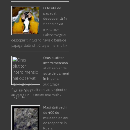
O fosilă de
papagal
descoperită în
Scandinavia
09/09/2023
Paleontologii au
descoperit în Scandinavia o fosilă de
papagal datând …
Citește mai mult »
Oraş plutitor
interdimension
al observat de
sute de oameni
în Nigeria
23/07/2023
Sute de săteni africani au susținut că
au văzut un …
Citește mai mult »
Maşinării vechi
de 400 de
milioane de ani
descoperite în
Rusia