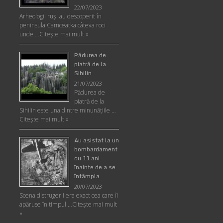
22/07/2023
Arheologii ruşi au descoperit în
peninsula Camceatka câteva roci
unde …
Citește mai mult »
Pădurea de
piatră de la
Sihilin
21/07/2023
Pădurea de
piatră de la
Sihilin este una dintre minunăţiile …
Citește mai mult »
Au asistat la un
bombardament
cu 11 ani
înainte de a se
întâmpla
20/07/2023
Scena distrugerii era exact cea care îi
apăruse în timpul …
Citește mai mult
»