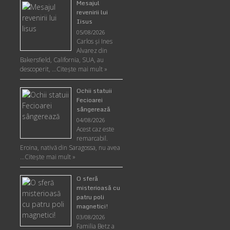
Mesajul
revenirii lui
Iisus
05/08/2026
Carlos şi Ines
Alvarez din
Bakersfield, California, SUA, au
descoperit, …
Citeşte mai mult »
Ochii statuii
Fecioarei
sângerează
04/08/2026
Acest caz este
remarcabil.
Eroina, nativă din Saragossa, nu avea
…
Citeşte mai mult »
O sferă
misterioasă cu
patru poli
magnetici!
03/08/2026
Familia Betz a