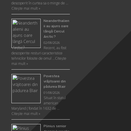
descoperit în curtea sa o minge de …
Citeşte mai mult »
Neanderthalien
ii au ajuns oare
lângă Cercul
Arctic?
02/08/2026
Recent, au fost
descoperite resturi caracteristice
tehnicilor folosite de omul …
Citeşte
mai mult »
Povestea
vrăjitoarei din
pădurea Blair
01/08/2026
Situat în statul
american
Maryland ( fondat în 1632 de …
Citeşte mai mult »
Plinius senior