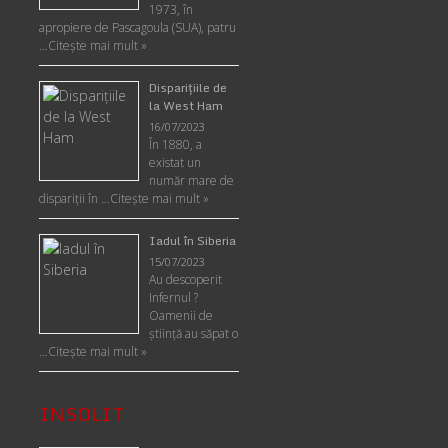
1973, în
apropiere de Pascagoula (SUA), patru
…
Citește mai mult »
Disparițiile de
la West Ham
16/07/2023
În 1880, a
existat un
număr mare de
dispariții în …
Citește mai mult »
Iadul în Siberia
15/07/2023
Au descoperit
Infernul ?
Oamenii de
ştiinţă au săpat o
…
Citește mai mult »
INSOLIT