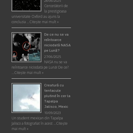
28/06/2025
Cercetătorii de
la prestigioasa
universitate Oxford au ajuns la
concluzia …
Citește mai mult »
De ce nu se va
reîntoarce
niciodată NASA
pe Lună?
27/06/2025
NASA nu se va
reîntoarce niciodată pe Lună! De ce?
…
Citește mai mult »
Creatură cu
tentacule
plutind în cer la
Tapalpa
Jalisco, Mexic
10/09/2023
Un student mexican din Tapalpa
Jalisco a fotografiat în acest …
Citește
mai mult »