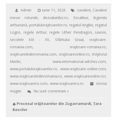
e
tt
ail
er
at
ta
b
er
e
s
je
Admin
iunie 11, 2026
cavalerii
,
Cavalerii
mesei rotunde
,
dezvaluiribiz.ro
,
Excalibur
,
legenda
o
st
A
az
arthuriană
,
portalulvrajitoarelor.ro
,
regatul Angliei
,
regatul
o
p
ă
Logris
,
regele Arthur
,
regele Uther Pendragon
,
saxoni
,
k
p
secolele XIII - XV
,
Sfântului Graal
,
vrajitoare-
romania.com
,
vrajitoare-romania.ro
,
vrajitoareledinromania.com
,
vrajitoareonline.ro
,
Vrăjitorul
Merlin
,
www.international-witches.com
,
www.portalulvrajitoarelor.ro
,
www.vrajitoare-online.com
,
www.vrajitoareledinromania.ro
,
www.vrajitoareonline.ro/
,
www.vrajitoarero.com
,
www.vrajitoarero.ro
Istoria
magiei
Nu sunt comentarii »
Procesul vrăjitoarelor din Zugarramurdi, Ţara
Bascilor