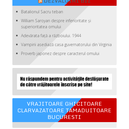
DEZVALUIRI BIZ
Batalionul Sacru teban
William Saroyan despre inferioritate şi
superioritatea omului
Adevărata față a războiului. 1944
Vampirii asediază casa guvernatorului din Virginia
Proverb japonez despre caracterul omului
VRAJITOARE GHICITOARE
CLARVAZATOARE TAMADUITOARE
BUCURESTI