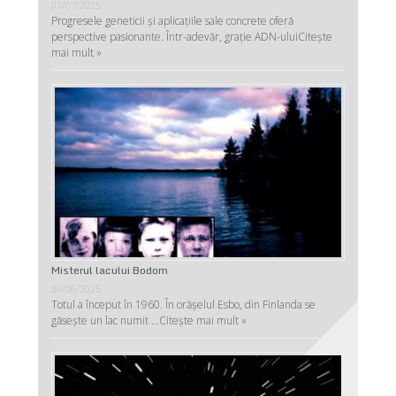
01/07/2025
Progresele geneticii şi aplicaţiile sale concrete oferă
perspective pasionante. Într-adevăr, graţie ADN-ului
Citește
mai mult »
Misterul lacului Bodom
30/06/2025
Totul a început în 1960. În orășelul Esbo, din Finlanda se
găsește un lac numit …
Citește mai mult »