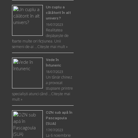
Un cuplu a
călătorit în alt
univers?
19/07/2023
Realitatea
depăşeşte de
foarte multe ori ficţiunea. Unii
semeni de-ai …
Citește mai mult »
Vede în
întuneric
18/07/2023
Un tânăr chinez
a provocat
stupoare printre
specialişti atunci când …
Citește mai
mult »
OZN sub apă în
Pascagoula
(SUA)
17/07/2023
La 6 noiembrie