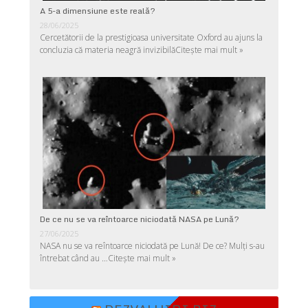
A 5-a dimensiune este reală?
28/06/2025
Cercetătorii de la prestigioasa universitate Oxford au ajuns la
concluzia că materia neagră invizibilă
Citește mai mult »
De ce nu se va reîntoarce niciodată NASA pe Lună?
27/06/2025
NASA nu se va reîntoarce niciodată pe Lună! De ce? Mulţi s-au
întrebat când au …
Citește mai mult »