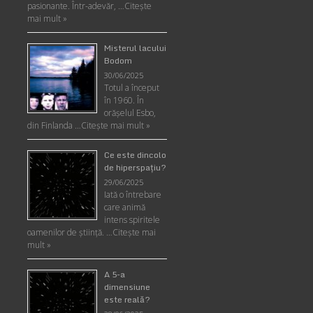
pasionante. Într-adevăr, …
Citește
mai mult »
Misterul lacului
Bodom
30/06/2025
Totul a început
în 1960. În
orășelul Esbo,
din Finlanda …
Citește mai mult »
Ce este dincolo
de hiperspaţiu?
29/06/2025
Iată o întrebare
care animă
intens spiritele
oamenilor de ştiinţă. …
Citește mai
mult »
A 5-a
dimensiune
este reală?