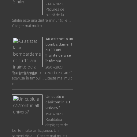
21/07/2023
Pădurea de
piatră de la
Sihilin este una dintre minunăţiile …
Citește mai mult »
Au asistat la un
bombardament
cu 11 ani
înainte de a se
întâmpla
20/07/2023
Scena distrugerii era exact cea care îi
apăruse în timpul …
Citește mai mult
»
Un cuplu a
călătorit în alt
univers?
19/07/2023
Realitatea
depăşeşte de
foarte multe ori ficţiunea. Unii
semeni de-ai …
Citește mai mult »