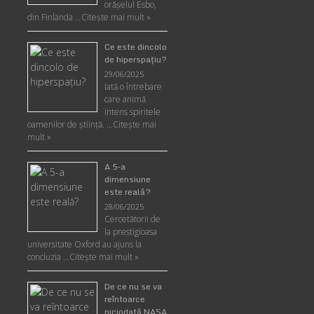
orășelul Esbo,
din Finlanda …
Citește mai mult »
Ce este dincolo
de hiperspaţiu?
29/06/2025
Iată o întrebare
care animă
intens spiritele
oamenilor de ştiinţă. …
Citește mai
mult »
A 5-a
dimensiune
este reală?
28/06/2025
Cercetătorii de
la prestigioasa
universitate Oxford au ajuns la
concluzia …
Citește mai mult »
De ce nu se va
reîntoarce
niciodată NASA