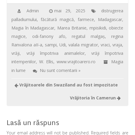
e
tt
ail
er
at
ta
b
er
e
s
je
Admin
mai 29, 2025
distrugerea
palladiumului
,
făcătură magică
,
farmece
,
Madagascar
,
o
st
A
az
Magia în Madagascar
,
Marea Britanie
,
mpisikidi
,
obiecte
o
p
ă
magice
,
odi-fanony afo
,
regatul malgaş
,
regina
k
p
Ranvalona aII-a
,
sampi
,
Udi
,
valala migrator
,
vraci
,
vraja
,
vrăji
,
vrăji împotriva animalelor
,
vrăji împotriva
intemperiilor
,
W. Ellis
,
www.vrajitoarero.ro
Magia
in lume
Nu sunt comentarii »
Vrăjitoarele din Swaziland au fost impozitate
Vrăjitoria în Camerun
Lasă un răspuns
Your email address will not be published. Required fields are