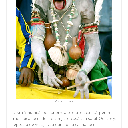
Vraci african
O vrajă numită odi-fanony afo era efectuată pentru a
împiedica focul de a distruge o casă sau satul. Odi-tony,
repetată de vraci, avea darul de a calma focul.