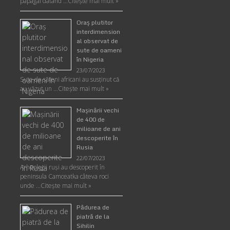
papagal datând …
Citește mai mult »
Oraş plutitor
interdimension
al observat de
sute de oameni
în Nigeria
23/07/2023
Sute de săteni africani au susținut că
au văzut un …
Citește mai mult »
Maşinării vechi
de 400 de
milioane de ani
descoperite în
Rusia
22/07/2023
Arheologii ruşi au descoperit în
peninsula Camceatka câteva roci
unde …
Citește mai mult »
Pădurea de
piatră de la
Sihilin