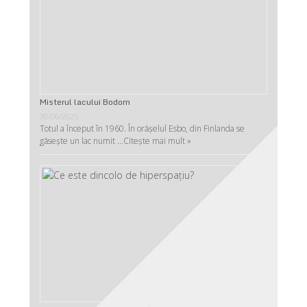
Misterul lacului Bodom
30/06/2025
Totul a început în 1960. În orășelul Esbo, din Finlanda se
găsește un lac numit …
Citește mai mult »