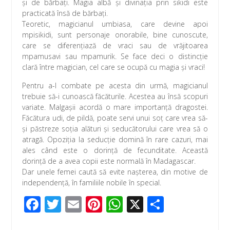
şi de bărbaţi. Magia albă şi divinaţia prin sikidi este
practicată însă de bărbaţi.
Teoretic, magicianul umbiasa, care devine apoi
mpisikidi, sunt personaje onorabile, bine cunoscute,
care se diferenţiază de vraci sau de vrăjitoarea
mpamusavi sau mpamurik. Se face deci o distincţie
clară între magician, cel care se ocupă cu magia şi vraci!
Pentru a-l combate pe acesta din urmă, magicianul
trebuie să-i cunoască făcăturile. Acestea au însă scopuri
variate. Malgaşii acordă o mare importanţă dragostei.
Făcătura udi, de pildă, poate servi unui soţ care vrea să-
şi păstreze soţia alături şi seducătorului care vrea să o
atragă. Opoziţia la seducţie domină în rare cazuri, mai
ales când este o dorinţă de fecunditate. Această
dorinţă de a avea copii este normală în Madagascar.
Dar unele femei caută să evite naşterea, din motive de
independenţă, în familiile nobile în special.
F
T
E
Pi
W
X
P
ac
wi
m
nt
h
ar