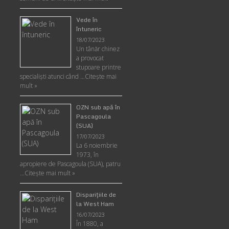
Vede în
întuneric
18/07/2023
Un tânăr chinez
a provocat
stupoare printre
specialişti atunci când …
Citește mai
mult »
OZN sub apă în
Pascagoula
(SUA)
17/07/2023
La 6 noiembrie
1973, în
apropiere de Pascagoula (SUA), patru
…
Citește mai mult »
Disparițiile de
la West Ham
16/07/2023
În 1880, a