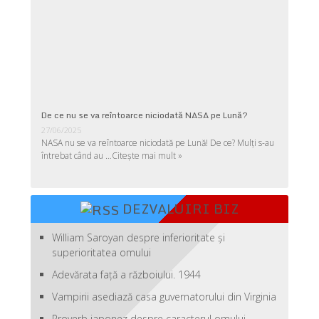
De ce nu se va reîntoarce niciodată NASA pe Lună?
27/06/2025
NASA nu se va reîntoarce niciodată pe Lună! De ce? Mulţi s-au
întrebat când au …
Citește mai mult »
DEZVALUIRI BIZ
William Saroyan despre inferioritate şi
superioritatea omului
Adevărata față a războiului. 1944
Vampirii asediază casa guvernatorului din Virginia
Proverb japonez despre caracterul omului