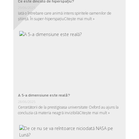
Ce este dincolo de hiperspaţiu?
29/06/2025
Iată o întrebare care animă intens spiritele oamenilor de
ştiinţă. În super-hiperspaţiu
Citește mai mult »
A 5-a dimensiune este reală?
28/06/2025
Cercetătorii de la prestigioasa universitate Oxford au ajuns la
concluzia că materia neagră invizibilă
Citește mai mult »