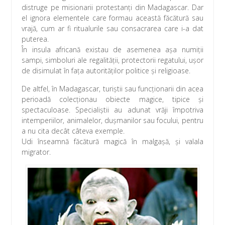
distruge pe misionarii protestanţi din Madagascar. Dar
el ignora elementele care formau această făcătură sau
vrajă, cum ar fi ritualurile sau consacrarea care i-a dat
puterea.
În insula africană existau de asemenea aşa numiţii
sampi, simboluri ale regalităţii, protectorii regatului, uşor
de disimulat în faţa autorităţilor politice şi religioase.
De altfel, în Madagascar, turiştii sau funcţionarii din acea
perioadă colecţionau obiecte magice, tipice şi
spectaculoase. Specialiştii au adunat vrăji împotriva
intemperiilor, animalelor, duşmanilor sau focului, pentru
a nu cita decât câteva exemple.
Udi înseamnă făcătură magică în malgaşă, şi valala
migrator.