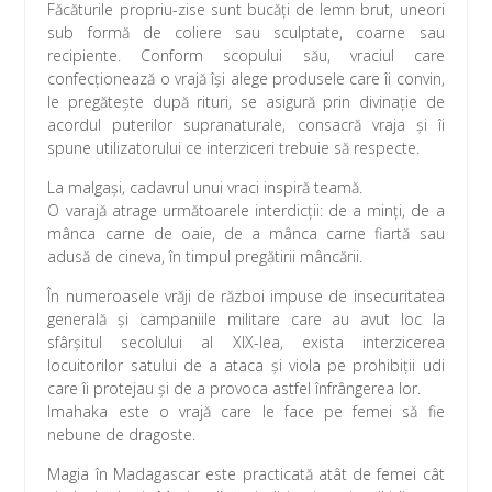
Făcăturile propriu-zise sunt bucăţi de lemn brut, uneori
sub formă de coliere sau sculptate, coarne sau
recipiente. Conform scopului său, vraciul care
confecţionează o vrajă îşi alege produsele care îi convin,
le pregăteşte după rituri, se asigură prin divinaţie de
acordul puterilor supranaturale, consacră vraja şi îi
spune utilizatorului ce interziceri trebuie să respecte.
La malgaşi, cadavrul unui vraci inspiră teamă.
O varajă atrage următoarele interdicţii: de a minţi, de a
mânca carne de oaie, de a mânca carne fiartă sau
adusă de cineva, în timpul pregătirii mâncării.
În numeroasele vrăji de război impuse de insecuritatea
generală şi campaniile militare care au avut loc la
sfârşitul secolului al XIX-lea, exista interzicerea
locuitorilor satului de a ataca şi viola pe prohibiţii udi
care îi protejau şi de a provoca astfel înfrângerea lor.
Imahaka este o vrajă care le face pe femei să fie
nebune de dragoste.
Magia în Madagascar este practicată atât de femei cât