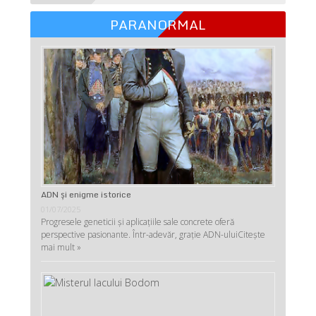
PARANORMAL
ADN şi enigme istorice
01/07/2025
Progresele geneticii şi aplicaţiile sale concrete oferă
perspective pasionante. Într-adevăr, graţie ADN-ului
Citește
mai mult »