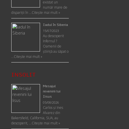
existat un
număr mare de
dispariții în …
Citește mai mult »
Iadul în Siberia
15/07/2023
Au descoperit
Infernul ?
Oamenii de
ştiinţă au săpat o
…
Citește mai mult »
INSOLIT
Mesajul
revenirii lui
Iisus
05/08/2026
Carlos şi Ines
Alvarez din
Bakersfield, California, SUA, au
descoperit, …
Citeşte mai mult »