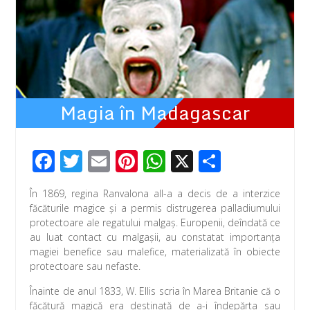
Magia în Madagascar
F
T
E
Pi
W
X
P
ac
wi
m
nt
h
ar
În 1869, regina Ranvalona aII-a a decis de a interzice
e
tt
ail
er
at
ta
făcăturile magice şi a permis distrugerea palladiumului
b
er
e
s
je
protectoare ale regatului malgaş. Europenii, deîndată ce
au luat contact cu malgaşii, au constatat importanţa
o
st
A
az
magiei benefice sau malefice, materializată în obiecte
o
p
ă
protectoare sau nefaste.
k
p
Înainte de anul 1833, W. Ellis scria în Marea Britanie că o
făcătură magică era destinată de a-i îndepărta sau