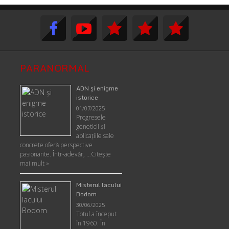
PARANORMAL
ADN şi enigme
istorice
01/07/2025
Progresele
geneticii şi
aplicaţiile sale
concrete oferă perspective
pasionante. Într-adevăr, …
Citește
mai mult »
Misterul lacului
Bodom
30/06/2025
Totul a început
în 1960. În