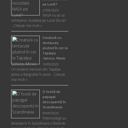
pe Lună?
27/06/2025
NASA nu se va
reîntoarce niciodată pe Lună! De ce?
…
Citește mai mult »
Creatură cu
tentacule
plutind în cer la
Tapalpa
Jalisco, Mexic
10/09/2023
Un student mexican din Tapalpa
Jalisco a fotografiat în acest …
Citește
mai mult »
O fosilă de
papagal
descoperită în
Scandinavia
09/09/2023
Paleontologii au
descoperit în Scandinavia o fosilă de