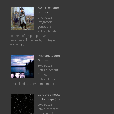
ADN şi enigme
istorice
01/07/2025
Progresele
geneticii şi
aplicaţiile sale
concrete oferă perspective
pasionante. Într-adevăr, …
Citește
mai mult »
Misterul lacului
Bodom
30/06/2025
Totul a început
în 1960. În
orășelul Esbo,
din Finlanda …
Citește mai mult »
Ce este dincolo
de hiperspaţiu?
29/06/2025
Iată o întrebare
care animă