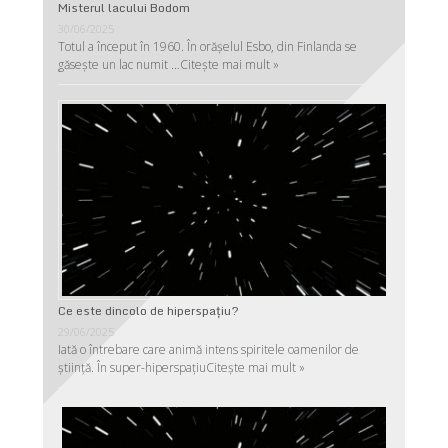
Misterul lacului Bodom
30/06/2025
Totul a început în 1960. În orășelul Esbo, din Finlanda se
găsește un lac numit …
Citește mai mult »
Ce este dincolo de hiperspaţiu?
29/06/2025
Iată o întrebare care animă intens spiritele oamenilor de
ştiinţă. În super-hiperspaţiu
Citește mai mult »