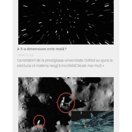
A 5-a dimensiune este reală?
28/06/2025
Cercetătorii de la prestigioasa universitate Oxford au ajuns la
concluzia că materia neagră invizibilă
Citește mai mult »