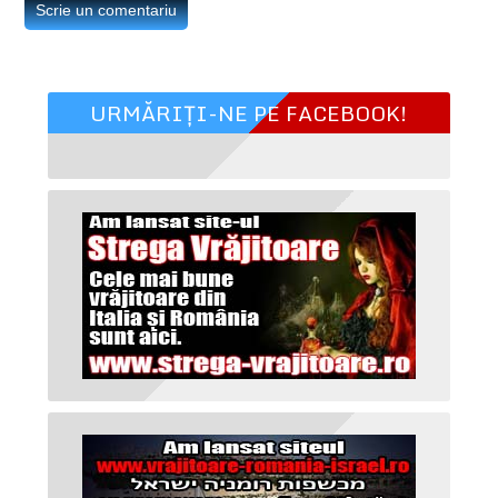
URMĂRIȚI-NE PE FACEBOOK!