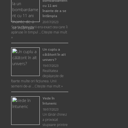
bombardament
cu 11 ani
înainte de a se
întâmpla
20/07/2023
Scena distrugerii era exact cea care îi
apăruse în timpul …
Citește mai mult
»
Un cuplu a
călătorit în alt
univers?
19/07/2023
Realitatea
depăşeşte de
foarte multe ori ficţiunea. Unii
semeni de-ai …
Citește mai mult »
Vede în
întuneric
18/07/2023
Un tânăr chinez
a provocat
stupoare printre