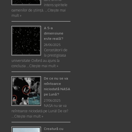
intens spiritele
oamenilor de ştiinţă. …
Citește mai
mult »
A 5-a
dimensiune
este reală?
28/06/2025
Cercetătorii de
la prestigioasa
universitate Oxford au ajuns la
concluzia …
Citește mai mult »
De ce nu se va
reîntoarce
niciodată NASA
pe Lună?
27/06/2025
NASA nu se va
reîntoarce niciodată pe Lună! De ce?
…
Citește mai mult »
Creatură cu