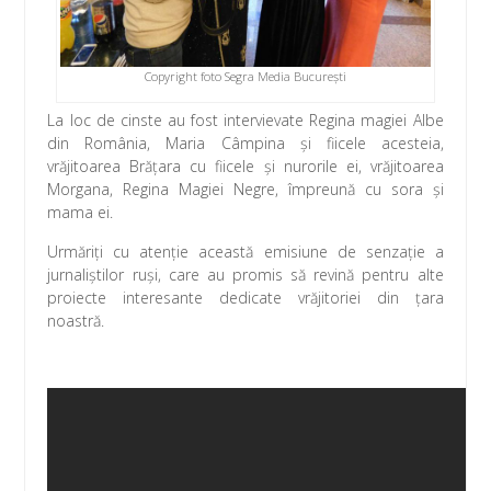
Copyright foto Segra Media București
La loc de cinste au fost intervievate Regina magiei Albe
din România, Maria Câmpina și fiicele acesteia,
vrăjitoarea Brățara cu fiicele și nurorile ei, vrăjitoarea
Morgana, Regina Magiei Negre, împreună cu sora și
mama ei.
Urmăriți cu atenție această emisiune de senzație a
jurnaliștilor ruși, care au promis să revină pentru alte
proiecte interesante dedicate vrăjitoriei din țara
noastră.