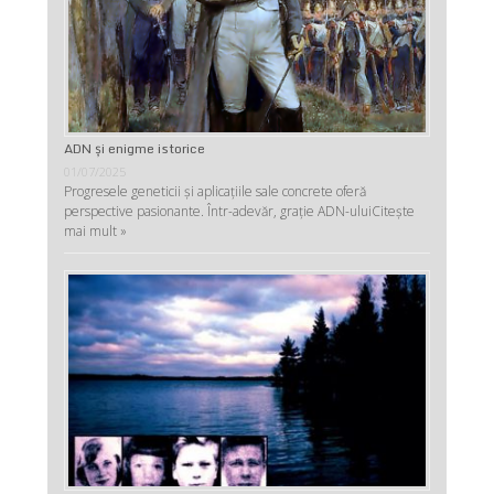
ADN şi enigme istorice
01/07/2025
Progresele geneticii şi aplicaţiile sale concrete oferă
perspective pasionante. Într-adevăr, graţie ADN-ului
Citește
mai mult »