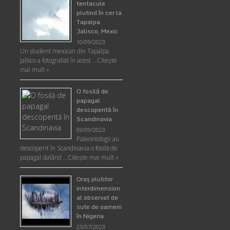
tentacule
plutind în cer la
Tapalpa
Jalisco, Mexic
10/09/2023
Un student mexican din Tapalpa
Jalisco a fotografiat în acest …
Citește
mai mult »
O fosilă de
papagal
descoperită în
Scandinavia
09/09/2023
Paleontologii au
descoperit în Scandinavia o fosilă de
papagal datând …
Citește mai mult »
Oraş plutitor
interdimension
al observat de
sute de oameni
în Nigeria
23/07/2023