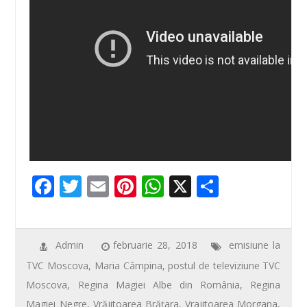
F
T
E
Pi
W
X
P
ac
wi
m
nt
h
ar
e
tt
ail
er
at
ta
b
er
e
s
je
Admin
februarie 28, 2018
emisiune la
TVC Moscova
,
Maria Câmpina
,
postul de televiziune TVC
o
st
A
az
Moscova
,
Regina Magiei Albe din România
,
Regina
o
p
ă
Magiei Negre
,
Vrăjitoarea Brăţara
,
Vrajitoarea Morgana
,