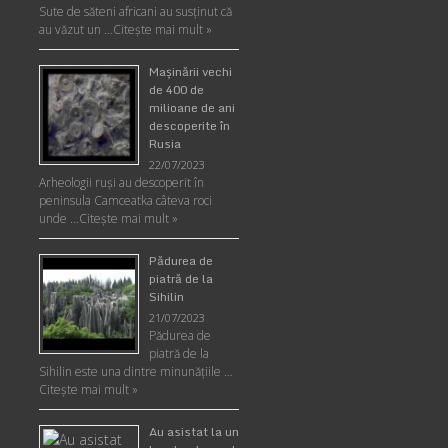
Sute de săteni africani au susținut că
au văzut un …
Citește mai mult »
Maşinării vechi
de 400 de
milioane de ani
descoperite în
Rusia
22/07/2023
Arheologii ruşi au descoperit în
peninsula Camceatka câteva roci
unde …
Citește mai mult »
Pădurea de
piatră de la
Sihilin
21/07/2023
Pădurea de
piatră de la
Sihilin este una dintre minunăţiile …
Citește mai mult »
Au asistat la un