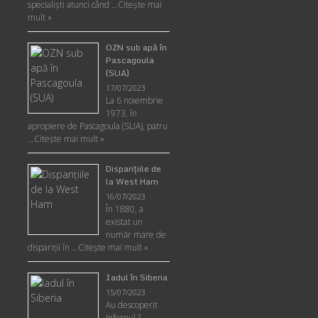
specialişti atunci când …
Citește mai
mult »
OZN sub apă în
Pascagoula
(SUA)
17/07/2023
La 6 noiembrie
1973, în
apropiere de Pascagoula (SUA), patru
…
Citește mai mult »
Disparițiile de
la West Ham
16/07/2023
În 1880, a
existat un
număr mare de
dispariții în …
Citește mai mult »
Iadul în Siberia
15/07/2023
Au descoperit
Infernul ?