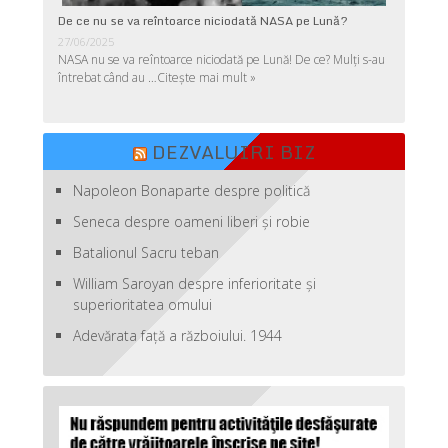
De ce nu se va reîntoarce niciodată NASA pe Lună?
27/06/2025
NASA nu se va reîntoarce niciodată pe Lună! De ce? Mulţi s-au
întrebat când au …
Citește mai mult »
DEZVALUIRI BIZ
Napoleon Bonaparte despre politică
Seneca despre oameni liberi şi robie
Batalionul Sacru teban
William Saroyan despre inferioritate şi
superioritatea omului
Adevărata față a războiului. 1944