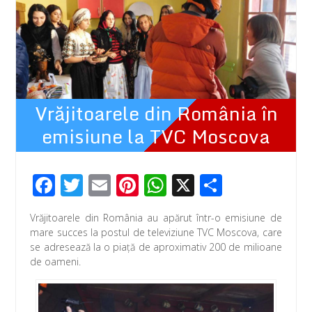
Vrăjitoarele din România în
emisiune la TVC Moscova
F
T
E
Pi
W
X
P
ac
wi
m
nt
h
ar
Vrăjitoarele din România au apărut într-o emisiune de
e
tt
ail
er
at
ta
mare succes la postul de televiziune TVC Moscova, care
b
er
e
s
je
se adresează la o piață de aproximativ 200 de milioane
de oameni.
o
st
A
az
o
p
ă