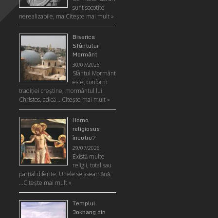
sunt socotite
nerealizabile, mai
Citeşte mai mult »
Biserica
Sfântului
Mormânt
30/07/2026
Sfântul Mormânt
este, conform
tradiţiei creştine, mormântul lui
Christos, adică …
Citeşte mai mult »
Homo
religiosus
încotro?
29/07/2026
Există multe
religii, total sau
parţial diferite. Unele se aseamănă.
…
Citeşte mai mult »
Templul
Jokhang din