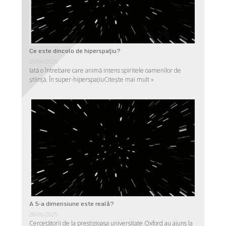
Ce este dincolo de hiperspaţiu?
29/06/2025
Iată o întrebare care animă intens spiritele oamenilor de
ştiinţă. În super-hiperspaţiu
Citește mai mult »
A 5-a dimensiune este reală?
28/06/2025
Cercetătorii de la prestigioasa universitate Oxford au ajuns la