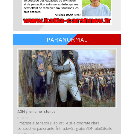
PARANORMAL
ADN şi enigme istorice
01/07/2025
Progresele geneticii şi aplicaţiile sale concrete oferă
perspective pasionante. Într-adevăr, graţie ADN-ului
Citește
mai mult »