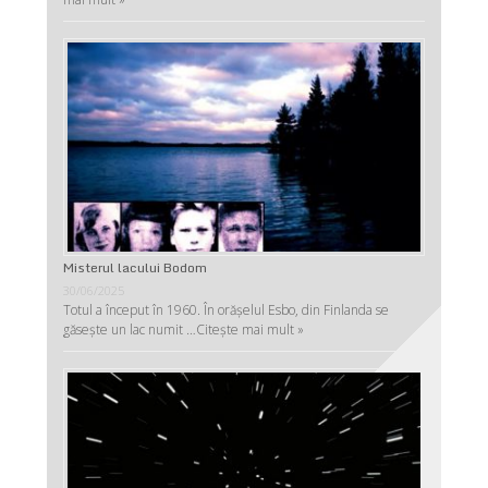
Misterul lacului Bodom
30/06/2025
Totul a început în 1960. În orășelul Esbo, din Finlanda se
găsește un lac numit …
Citește mai mult »