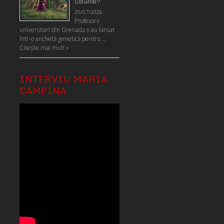
Columb?
20/07/2026
Profesorii
universitari din Grenada s-au lansat
într-o anchetă genetică pentru …
Citeşte mai mult »
INTERVIU MARIA
CAMPINA