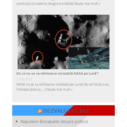
concluzia că materia neagră invizibilă
Citește mai mult »
De ce nu se va reîntoarce niciodată NASA pe Lună?
27/06/2025
NASA nu se va reîntoarce niciodată pe Lună! De ce? Mulţi s-au
întrebat când au …
Citește mai mult »
DEZVALUIRI BIZ
Napoleon Bonaparte despre politică