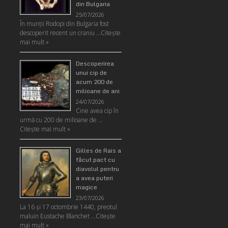
din Bulgaria
25/07/2026
În munţii Rodopi din Bulgaria fost
descoperit recent un craniu …
Citeşte
mai mult »
Descoperirea
unui cip de
acum 200 de
milioane de ani
24/07/2026
Cine avea cip în
urmă cu 200 de milioane de …
Citeşte mai mult »
Gilles de Rais a
făcut pact cu
diavolul pentru
a avea puteri
magice
23/07/2026
La 16 și 17 octombrie 1440, preotul
maluin Eustache Blanchet …
Citeşte
mai mult »