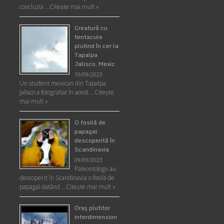
concluzia …
Citește mai mult »
Creatură cu
tentacule
plutind în cer la
Tapalpa
Jalisco, Mexic
10/09/2023
Un student mexican din Tapalpa
Jalisco a fotografiat în acest …
Citește
mai mult »
O fosilă de
papagal
descoperită în
Scandinavia
09/09/2023
Paleontologii au
descoperit în Scandinavia o fosilă de
papagal datând …
Citește mai mult »
Oraş plutitor
interdimension