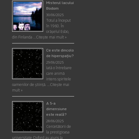
Misterul lacului
Bodom
30/06/2025
Totul a început
în 1960. În
orășelul Esbo,
din Finlanda …
Citește mai mult »
Ce este dincolo
de hiperspaţiu?
29/06/2025
Iată o întrebare
care animă
intens spiritele
oamenilor de ştiinţă. …
Citește mai
mult »
A 5-a
dimensiune
este reală?
28/06/2025
Cercetătorii de
la prestigioasa
universitate Oxford au ajuns la