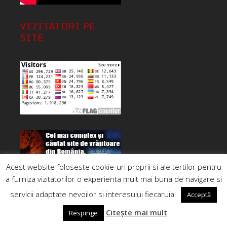
VIZITATORI PE
SITE
Acest website foloseste cookie-uri proprii si ale tertilor pentru
a furniza vizitatorilor o experienta mult mai buna de navigare si
servicii adaptate nevoilor si interesului fiecaruia.
Acceptă
Citește mai mult
Respinge