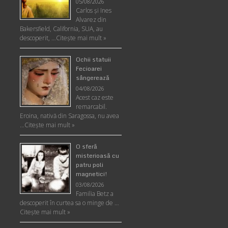
05/08/2026
Carlos şi Ines
Alvarez din
Bakersfield, California, SUA, au
descoperit, …
Citeşte mai mult »
Ochii statuii
Fecioarei
sângerează
04/08/2026
Acest caz este
remarcabil.
Eroina, nativă din Saragossa, nu avea
…
Citeşte mai mult »
O sferă
misterioasă cu
patru poli
magnetici!
03/08/2026
Familia Betz a
descoperit în curtea sa o minge de …
Citeşte mai mult »