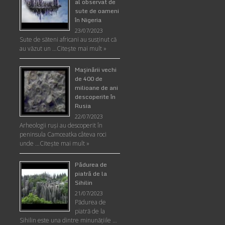
al observat de
sute de oameni
în Nigeria
23/07/2023
Sute de săteni africani au susținut că
au văzut un …
Citește mai mult »
Maşinării vechi
de 400 de
milioane de ani
descoperite în
Rusia
22/07/2023
Arheologii ruşi au descoperit în
peninsula Camceatka câteva roci
unde …
Citește mai mult »
Pădurea de
piatră de la
Sihilin
21/07/2023
Pădurea de
piatră de la
Sihilin este una dintre minunăţiile …