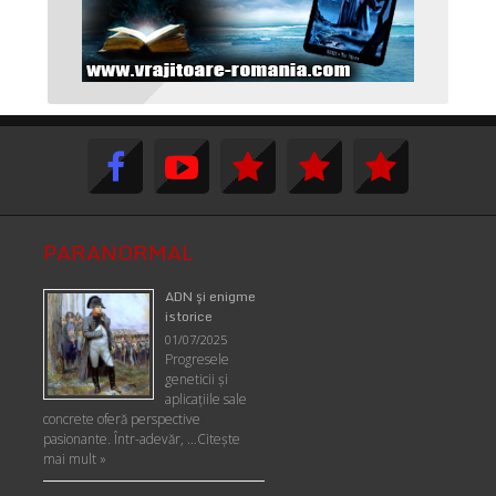
PARANORMAL
ADN şi enigme
istorice
01/07/2025
Progresele
geneticii şi
aplicaţiile sale
concrete oferă perspective
pasionante. Într-adevăr, …
Citește
mai mult »