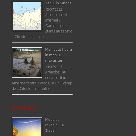
Iadul în Siberia
15/07/2023
Au descoperit
Infernul ?
Oamenii de
ştiinţă au săpat o
…
Citește mai mult »
Maniocul figura
în meniul
mayaşilor
14/07/2023
Arheologii au
descoperit în
America centrală vestigiile unui câmp
de …
Citește mai mult »
INSOLIT
Mesajul
revenirii lui
Iisus