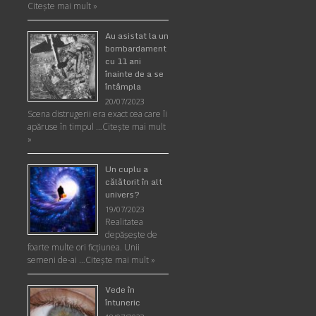
Citește mai mult »
Au asistat la un
bombardament
cu 11 ani
înainte de a se
întâmpla
20/07/2023
Scena distrugerii era exact cea care îi
apăruse în timpul …
Citește mai mult
»
Un cuplu a
călătorit în alt
univers?
19/07/2023
Realitatea
depăşeşte de
foarte multe ori ficţiunea. Unii
semeni de-ai …
Citește mai mult »
Vede în
întuneric