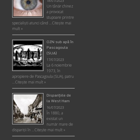
18/07/2023
Un tânăr chinez
a provocat
stupoare printre
specialişti atunci când …
Citește mai
mult »
OZN sub apă în
Pascagoula
(SUA)
17/07/2023
La 6 noiembrie
1973, în
apropiere de Pascagoula (SUA), patru
…
Citește mai mult »
Disparițiile de
la West Ham
16/07/2023
În 1880, a
existat un
număr mare de
dispariții în …
Citește mai mult »