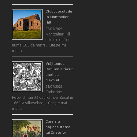
Clubul ocult de
la Montpelier
Hill
22/07/2026
Montpelier Hill
este o colină de
numai 383 de metri …
Citeşte mai
mult »
Vrăjitoarea
Catillon a făcut
pact cu
diavolul
21/07/2026
Catherine
Repond, numită Catillon, s-a născut în
1663 la Villarvolard, …
Citeşte mai
mult »
Care era
naţionalitatea
lui Cristofor