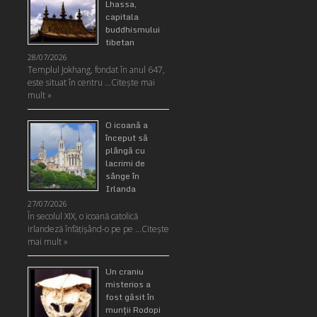
Lhassa,
capitala
buddhismului
tibetan
28/07/2026
Templul Jokhang, fondat în anul 647,
este situat în centru …
Citeşte mai
mult »
O icoană a
început să
plângă cu
lacrimi de
sânge în
Irlanda
27/07/2026
În secolul XIX, o icoană catolică
irlandeză înfățișând-o pe pe …
Citeşte
mai mult »
Un craniu
misterios a
fost găsit în
munţii Rodopi