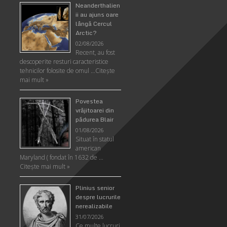
Neanderthalien
ii au ajuns oare
lângă Cercul
Arctic?
02/08/2026
Recent, au fost
descoperite resturi caracteristice
tehnicilor folosite de omul …
Citeşte
mai mult »
Povestea
vrăjitoarei din
pădurea Blair
01/08/2026
Situat în statul
american
Maryland ( fondat în 1632 de …
Citeşte mai mult »
Plinius senior
despre lucrurile
nerealizabile
31/07/2026
Ce multe lucruri