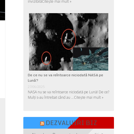
invizibilă
Citește mai mult »
De ce nu se va reîntoarce niciodată NASA pe
Lună?
27/06/2025
NASA nu se va reîntoarce niciodată pe Lună! De ce?
Mulţi s-au întrebat când au …
Citește mai mult »
,
,
DEZVALUIRI BIZ
,
,