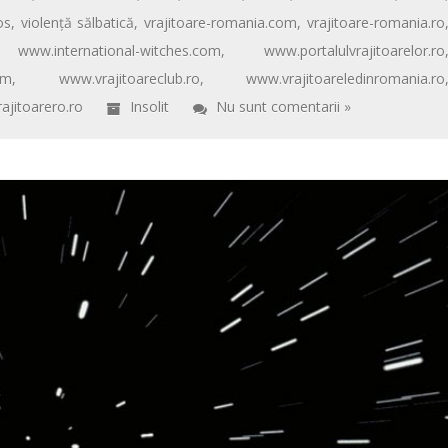
os
,
violență sălbatică
,
vrajitoare-romania.com
,
vrajitoare-romania.ro
,
www.international-witches.com
,
www.portalulvrajitoarelor.ro
om
,
www.vrajitoareclub.ro
,
www.vrajitoareledinromania.ro
ajitoarero.ro
Insolit
Nu sunt comentarii »