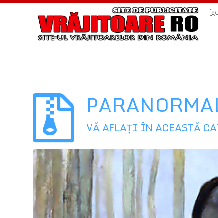
[g
PARANORMA
VĂ AFLAȚI ÎN ACEASTĂ C