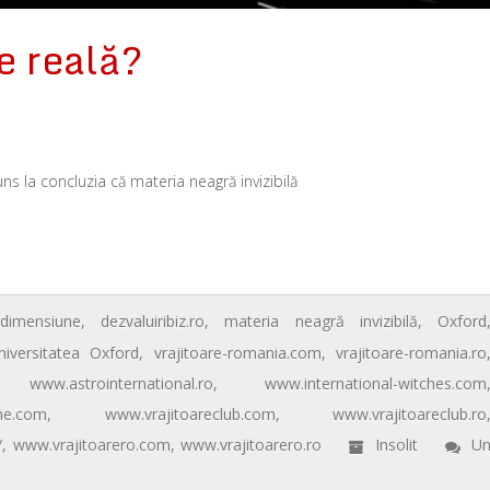
e reală?
ns la concluzia că materia neagră invizibilă
imensiune
,
dezvaluiribiz.ro
,
materia neagră invizibilă
,
Oxford
niversitatea Oxford
,
vrajitoare-romania.com
,
vrajitoare-romania.ro
,
www.astrointernational.ro
,
www.international-witches.com
ine.com
,
www.vrajitoareclub.com
,
www.vrajitoareclub.ro
/
,
www.vrajitoarero.com
,
www.vrajitoarero.ro
Insolit
U