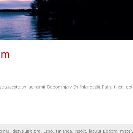
om
se găsește un lac numit Bodominjarvi (în finlandeză). Patru tineri, doi
crimă
,
dezvaluiribiz.ro
,
Esbo
,
Finlanda
,
Insolit
,
lacului Bodom
,
mister