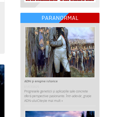
i
PARANORMAL
-
,
,
ADN şi enigme istorice
01/07/2025
Progresele geneticii şi aplicaţiile sale concrete
oferă perspective pasionante. Într-adevăr, graţie
ADN-ului
Citește mai mult »