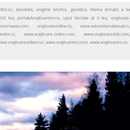
ribiz.ro
,
elucidată
,
enigme istorice
,
genetica
,
Marea Armată a lu
VII lea
,
portalulvrajitoarelor.ro
,
ţarul Nicolae al II lea
,
vrajitoare
edinromania.com
,
vrajitoareonline.ro
,
www.astrointernational.ro
relor.ro
,
www.vrajitoare-online.com
,
www.vrajitoareclub.com
ww.vrajitoareonline.ro/
,
www.vrajitoarero.com
,
www.vrajitoarero.ro