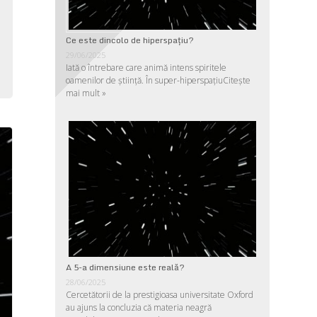
,
,
Ce este dincolo de hiperspaţiu?
,
29/06/2025
Iată o întrebare care animă intens spiritele
oamenilor de ştiinţă. În super-hiperspaţiu
Citește
mai mult »
A 5-a dimensiune este reală?
28/06/2025
Cercetătorii de la prestigioasa universitate Oxford
au ajuns la concluzia că materia neagră