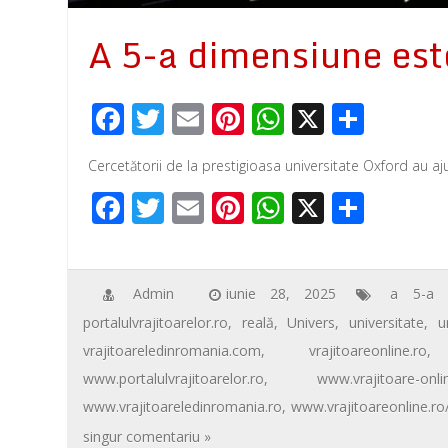
A 5-a dimensiune est
F
T
E
Pi
W
X
P
ac
wi
m
nt
h
ar
Cercetătorii de la prestigioasa universitate Oxford au aju
e
tt
ail
er
at
ta
F
T
E
Pi
W
X
P
b
er
e
s
je
ac
wi
m
nt
h
ar
o
st
A
az
e
tt
ail
er
at
ta
o
p
ă
b
er
e
s
je
Admin
iunie 28, 2025
a 5-a d
k
p
portalulvrajitoarelor.ro
,
reală
,
Univers
,
universitate
,
u
o
st
A
az
vrajitoareledinromania.com
,
vrajitoareonline.ro
o
p
ă
www.portalulvrajitoarelor.ro
,
www.vrajitoare-onl
k
p
www.vrajitoareledinromania.ro
,
www.vrajitoareonline.ro
singur comentariu »