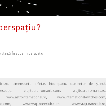
iperspaţiu?
 ştiinţă. În super-hiperspaţiu
biz.ro
,
dimensiunile infinite
,
hiperspaţiu
,
oamenilor de ştiinţă
erspaţiu
,
vrajitoare-romania.com
,
vrajitoare-romania.ro
,
www.astrointernational.ro
,
www.international-witches.com
ine.com
,
www.vrajitoareclub.com
,
www.vrajitoareclub.ro