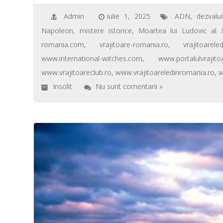
e
tt
ail
er
at
ta
o
p
ă
b
er
e
s
je
Admin
iulie 1, 2025
ADN
,
dezvalui
k
p
Napoleon
,
mistere istorice
,
Moartea lui Ludovic al X
o
st
A
az
romania.com
,
vrajitoare-romania.ro
,
vrajitoarel
o
p
ă
www.international-witches.com
,
www.portalulvrajitoa
k
p
www.vrajitoareclub.ro
,
www.vrajitoareledinromania.ro
,
w
Insolit
Nu sunt comentarii »