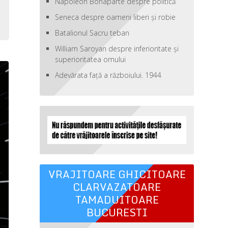
Napoleon Bonaparte despre politică
u
Seneca despre oameni liberi şi robie
Batalionul Sacru teban
William Saroyan despre inferioritate şi
superioritatea omului
Adevărata față a războiului. 1944
VRAJITOARE GHICITOARE
CLARVAZATOARE
TAMADUITOARE
BUCURESTI