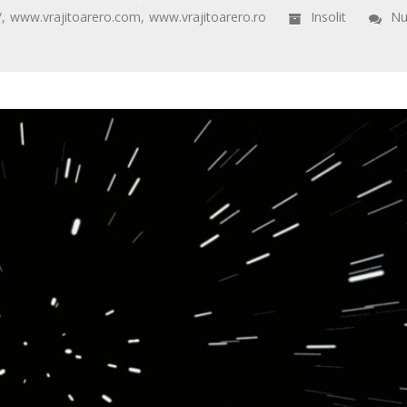
/
,
www.vrajitoarero.com
,
www.vrajitoarero.ro
Insolit
N