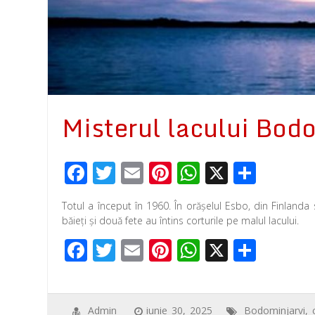
Misterul lacului Bod
F
T
E
Pi
W
X
P
ac
wi
m
nt
h
ar
Totul a început în 1960. În orășelul Esbo, din Finlanda 
e
tt
ail
er
at
ta
băieți și două fete au întins corturile pe malul lacului.
b
er
e
s
je
F
T
E
Pi
W
X
P
o
st
A
az
ac
wi
m
nt
h
ar
o
p
ă
e
tt
ail
er
at
ta
k
p
Admin
iunie 30, 2025
Bodominjarvi
,