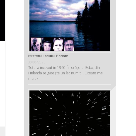
Misterul lacului Bodom
30/06/2025
Totul a început în 1960. În orășelul Esbo, din
Finlanda se găsește un lac numit …
Citește mai
mult »
,