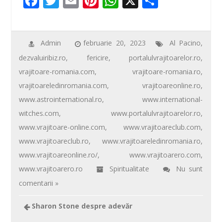
F
T
E
Pi
W
X
P
ac
wi
m
nt
h
ar
e
tt
ail
er
at
ta
b
er
e
s
je
Admin
februarie 20, 2023
Al Pacino
,
dezvaluiribiz.ro
,
fericire
,
portalulvrajitoarelor.ro
,
o
st
A
az
vrajitoare-romania.com
,
vrajitoare-romania.ro
,
o
p
ă
vrajitoareledinromania.com
,
vrajitoareonline.ro
,
k
p
www.astrointernational.ro
,
www.international-
witches.com
,
www.portalulvrajitoarelor.ro
,
www.vrajitoare-online.com
,
www.vrajitoareclub.com
,
www.vrajitoareclub.ro
,
www.vrajitoareledinromania.ro
,
www.vrajitoareonline.ro/
,
www.vrajitoarero.com
,
www.vrajitoarero.ro
Spiritualitate
Nu sunt
comentarii »
Sharon Stone despre adevăr