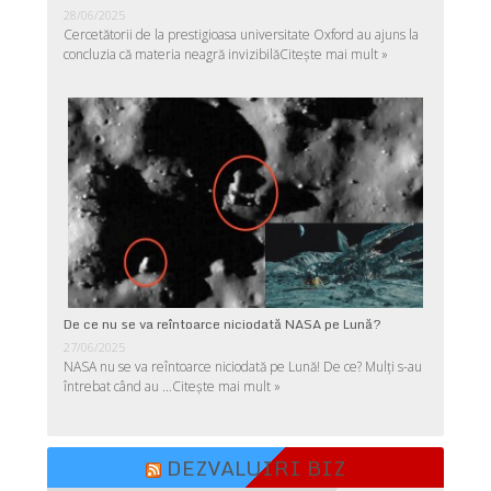
28/06/2025
Cercetătorii de la prestigioasa universitate Oxford au ajuns la
concluzia că materia neagră invizibilă
Citește mai mult »
De ce nu se va reîntoarce niciodată NASA pe Lună?
27/06/2025
NASA nu se va reîntoarce niciodată pe Lună! De ce? Mulţi s-au
întrebat când au …
Citește mai mult »
DEZVALUIRI BIZ