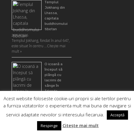
Templul
Jokhang din
Lhassa,
capitala
buddhismului
tibetan
28/07/2026
Templul Jokhang, fondat în anul 647,
este situat în centru …
Citeşte mai
mult »
O icoană a
început să
plângă cu
lacrimi de
sânge în
Irlanda
27/07/2026
În secolul XIX, o icoană catolică
irlandeză înfățișând-o pe pe …
Citeşte
mai mult »
Un craniu
Politică de cookie-uri
misterios a