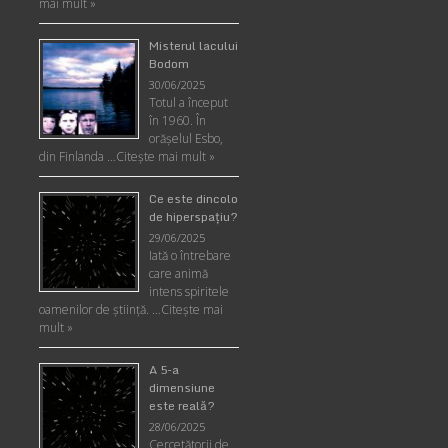
mai mult »
Misterul lacului
Bodom
30/06/2025
Totul a început
în 1960. În
orășelul Esbo,
din Finlanda …
Citește mai mult »
Ce este dincolo
de hiperspaţiu?
29/06/2025
Iată o întrebare
care animă
intens spiritele
oamenilor de ştiinţă. …
Citește mai
mult »
A 5-a
dimensiune
este reală?
28/06/2025
Cercetătorii de