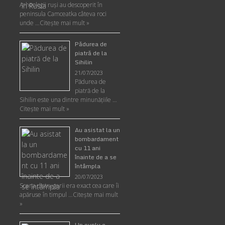
Arheologii ruşi au descoperit în
peninsula Camceatka câteva roci
unde …
Citește mai mult »
Pădurea de
piatră de la
Sihilin
21/07/2023
Pădurea de
piatră de la
Sihilin este una dintre minunăţiile …
Citește mai mult »
Au asistat la un
bombardament
cu 11 ani
înainte de a se
întâmpla
20/07/2023
Scena distrugerii era exact cea care îi
apăruse în timpul …
Citește mai mult
»
Un cuplu a