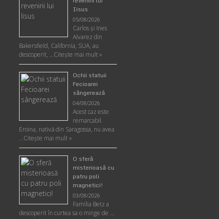
revenirii lui
Iisus
05/08/2026
Carlos şi Ines
Alvarez din
Bakersfield, California, SUA, au
descoperit, …
Citeşte mai mult »
Ochii statuii
Fecioarei
sângerează
04/08/2026
Acest caz este
remarcabil.
Eroina, nativă din Saragossa, nu avea
…
Citeşte mai mult »
O sferă
misterioasă cu
patru poli
magnetici!
03/08/2026
Familia Betz a
descoperit în curtea sa o minge de …