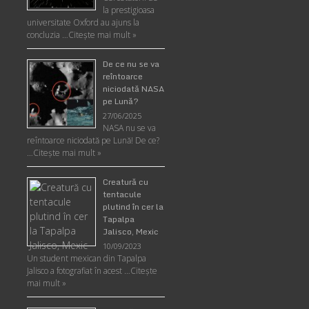
la prestigioasa
universitate Oxford au ajuns la
concluzia …
Citește mai mult »
De ce nu se va
reîntoarce
niciodată NASA
pe Lună?
27/06/2025
NASA nu se va
reîntoarce niciodată pe Lună! De ce?
…
Citește mai mult »
Creatură cu
tentacule
plutind în cer la
Tapalpa
Jalisco, Mexic
10/09/2023
Un student mexican din Tapalpa
Jalisco a fotografiat în acest …
Citește
mai mult »