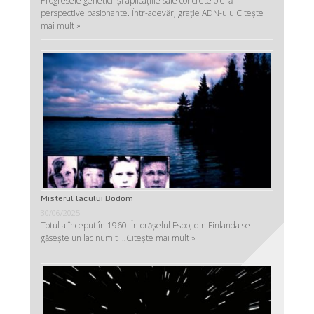
Progresele geneticii şi aplicaţiile sale concrete oferă
perspective pasionante. Într-adevăr, graţie ADN-ului
Citește
mai mult »
Misterul lacului Bodom
30/06/2025
Totul a început în 1960. În orășelul Esbo, din Finlanda se
găsește un lac numit …
Citește mai mult »