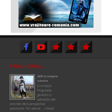
PARANORMAL
ADN şi enigme
istorice
01/07/2025
Progresele
geneticii şi
aplicaţiile sale
concrete oferă perspective
pasionante. Într-adevăr, …
Citește