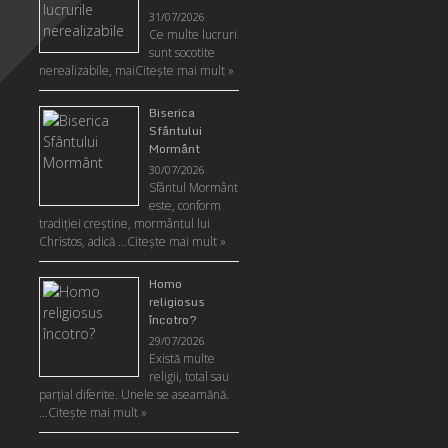
31/07/2026
Ce multe lucruri
sunt socotite
nerealizabile, mai
Citeşte mai mult »
Biserica
Sfântului
Mormânt
30/07/2026
Sfântul Mormânt
este, conform
tradiţiei creştine, mormântul lui
Christos, adică …
Citeşte mai mult »
Homo
religiosus
încotro?
29/07/2026
Există multe
religii, total sau
parţial diferite. Unele se aseamănă.
…
Citeşte mai mult »