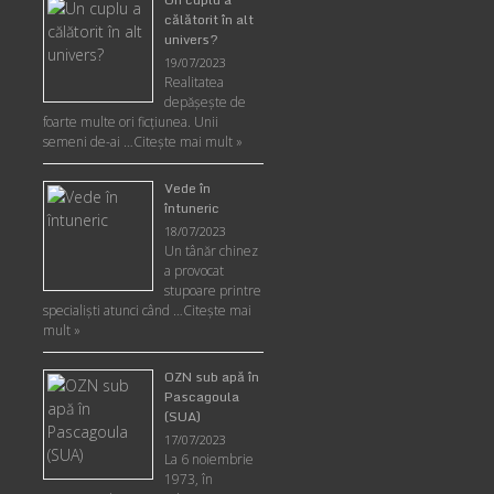
călătorit în alt
univers?
19/07/2023
Realitatea
depăşeşte de
foarte multe ori ficţiunea. Unii
semeni de-ai …
Citește mai mult »
Vede în
întuneric
18/07/2023
Un tânăr chinez
a provocat
stupoare printre
specialişti atunci când …
Citește mai
mult »
OZN sub apă în
Pascagoula
(SUA)
17/07/2023
La 6 noiembrie
1973, în