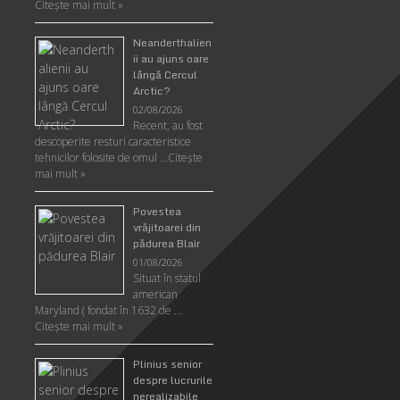
Citeşte mai mult »
Neanderthalien
ii au ajuns oare
lângă Cercul
Arctic?
02/08/2026
Recent, au fost
descoperite resturi caracteristice
tehnicilor folosite de omul …
Citeşte
mai mult »
Povestea
vrăjitoarei din
pădurea Blair
01/08/2026
Situat în statul
american
Maryland ( fondat în 1632 de …
Citeşte mai mult »
Plinius senior
despre lucrurile
nerealizabile