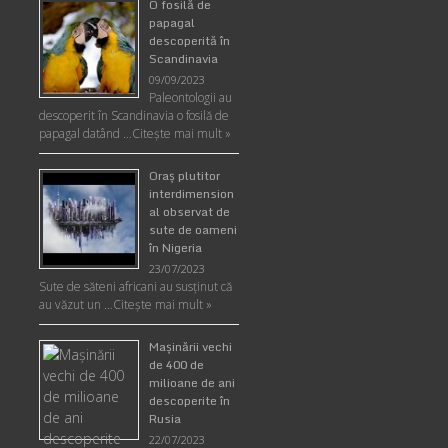
O fosilă de
papagal
descoperită în
Scandinavia
09/09/2023
Paleontologii au
descoperit în Scandinavia o fosilă de
papagal datând …
Citește mai mult »
Oraş plutitor
interdimension
al observat de
sute de oameni
în Nigeria
23/07/2023
Sute de săteni africani au susținut că
au văzut un …
Citește mai mult »
Maşinării vechi
de 400 de
milioane de ani
descoperite în
Rusia
22/07/2023