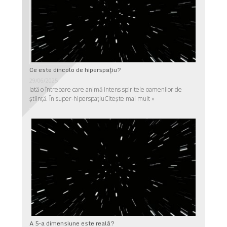
Ce este dincolo de hiperspaţiu?
29/06/2025
Iată o întrebare care animă intens spiritele oamenilor de
ştiinţă. În super-hiperspaţiu
Citește mai mult »
A 5-a dimensiune este reală?