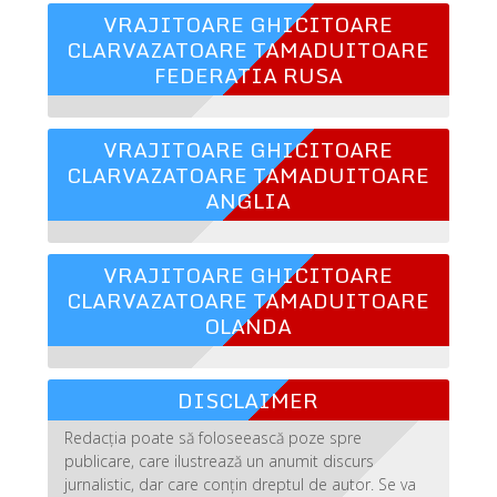
VRAJITOARE GHICITOARE
CLARVAZATOARE TAMADUITOARE
FEDERATIA RUSA
VRAJITOARE GHICITOARE
CLARVAZATOARE TAMADUITOARE
ANGLIA
VRAJITOARE GHICITOARE
CLARVAZATOARE TAMADUITOARE
OLANDA
DISCLAIMER
Redacția poate să foloseească poze spre
publicare, care ilustrează un anumit discurs
jurnalistic, dar care conțin dreptul de autor. Se va