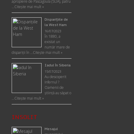
apropiere de Pascagoula (SUA), patru
…
Citește mai mult »
Disparițiile de
la West Ham
16/07/2023
În 1880, a
existat un
număr mare de
dispariții în …
Citește mai mult »
Iadul în Siberia
15/07/2023
Au descoperit
Infernul ?
Oamenii de
ştiinţă au săpat o
…
Citește mai mult »
INSOLIT
Mesajul