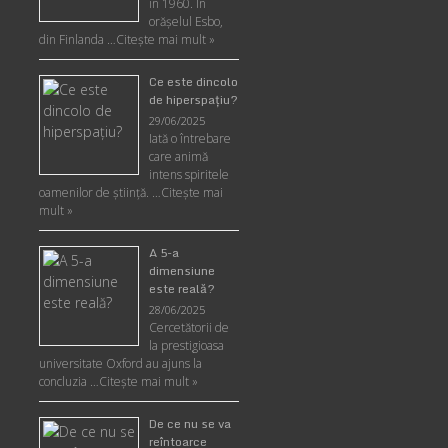
în 1960. În
orășelul Esbo,
din Finlanda …
Citește mai mult »
Ce este dincolo
de hiperspaţiu?
29/06/2025
Iată o întrebare
care animă
intens spiritele
oamenilor de ştiinţă. …
Citește mai
mult »
A 5-a
dimensiune
este reală?
28/06/2025
Cercetătorii de
la prestigioasa
universitate Oxford au ajuns la
concluzia …
Citește mai mult »
De ce nu se va
reîntoarce