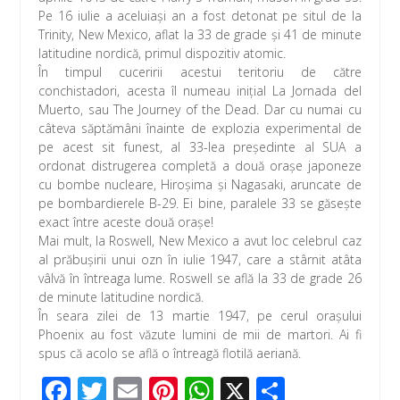
Pe 16 iulie a aceluiaşi an a fost detonat pe situl de la
Trinity, New Mexico, aflat la 33 de grade şi 41 de minute
latitudine nordică, primul dispozitiv atomic.
În timpul cuceririi acestui teritoriu de către
conchistadori, acesta îl numeau iniţial La Jornada del
Muerto, sau The Journey of the Dead. Dar cu numai cu
câteva săptămâni înainte de explozia experimental de
pe acest sit funest, al 33-lea preşedinte al SUA a
ordonat distrugerea completă a două oraşe japoneze
cu bombe nucleare, Hiroşima şi Nagasaki, aruncate de
pe bombardierele B-29. Ei bine, paralele 33 se găseşte
exact între aceste două oraşe!
Mai mult, la Roswell, New Mexico a avut loc celebrul caz
al prăbuşirii unui ozn în iulie 1947, care a stârnit atâta
vâlvă în întreaga lume. Roswell se află la 33 de grade 26
de minute latitudine nordică.
În seara zilei de 13 martie 1947, pe cerul oraşului
Phoenix au fost văzute lumini de mii de martori. Ai fi
spus că acolo se află o întreagă flotilă aeriană.
F
T
E
Pi
W
X
P