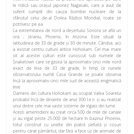
le ridică sau oraşul japonez Nagasaki, care a avut de
suferit cumplit din cauza bombei nucleare de la
sfârşitul celui de-al Doilea Război Mondial, toate se
potrivesc pe ea.
La extremitatea de nord a deşertului Sonora se află un
ora ; straniu, Phoenix, în Arizona. Este situat la
latitudinea de 33 de grade şi 30 de minute. Cândva, aici
a existat centru culturii antice Hohokam. Cel mai mare
sit al acestei culturi este cunoscut sub numele de
Snaketown care se găsea la aproximativ cinci mile nord
exact de linia de 33 de grade, în timp ce ruinele
observatorului numit Casa Grande se poate observa
încă la aproximativ cinci mile sud de această enigmatică
linie.
Oamenii din cultura Hohokam au ocupat Valea Soarelui
probabil încă de dinainte de anul 300 î.e.n. şi au realizat
unul dintre cele mai vaste sisteme de irigaţii din lume.
Aceşti amerindieni au creat circa 500 de mile de canale
şi au irigat peste 25.000 de hectare în bazinul Phoenix,
totul construit cu unelte din piatră şlefuită şi coşuri
pentru cărat pământul, dar fără a face uz de animale de