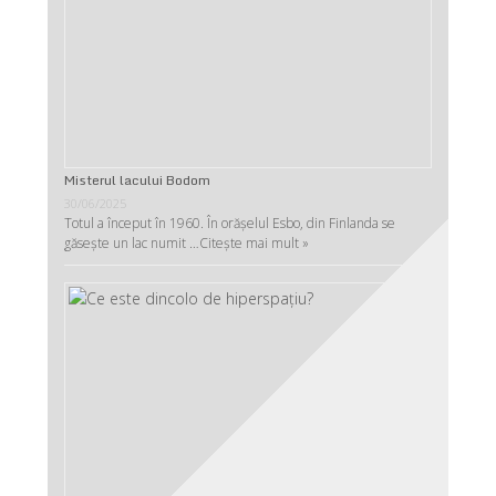
Misterul lacului Bodom
30/06/2025
Totul a început în 1960. În orășelul Esbo, din Finlanda se
găsește un lac numit …
Citește mai mult »