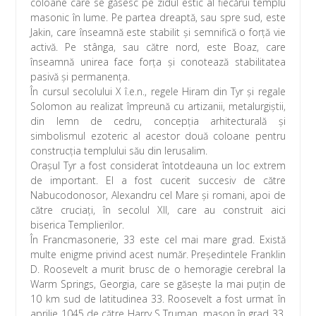
coloane care se găsesc pe zidul estic al fiecărui templu
masonic în lume. Pe partea dreaptă, sau spre sud, este
Jakin, care înseamnă este stabilit şi semnifică o forţă vie
activă. Pe stânga, sau către nord, este Boaz, care
înseamnă unirea face forţa şi conotează stabilitatea
pasivă şi permanenţa.
În cursul secolului X î.e.n., regele Hiram din Tyr şi regale
Solomon au realizat împreună cu artizanii, metalurgiştii,
din lemn de cedru, concepţia arhitecturală şi
simbolismul ezoteric al acestor două coloane pentru
construcţia templului său din Ierusalim.
Oraşul Tyr a fost considerat întotdeauna un loc extrem
de important. El a fost cucerit succesiv de către
Nabucodonosor, Alexandru cel Mare şi romani, apoi de
către cruciaţi, în secolul XII, care au construit aici
biserica Templierilor.
În Francmasonerie, 33 este cel mai mare grad. Există
multe enigme privind acest număr. Preşedintele Franklin
D. Roosevelt a murit brusc de o hemoragie cerebral la
Warm Springs, Georgia, care se găseşte la mai puţin de
10 km sud de latitudinea 33. Roosevelt a fost urmat în
aprilie 1045 de către Harry S Truman, mason în grad 33.