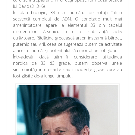
lui David (3+3=6).
În plan biologic, 33 este numărul de rotaţii într-o
secvenţă completă de ADN. O conotaţie mult mai
ameninţătoare apare la elementul 33 din tabelul
elementelor. Arsenicul este o substanţă activ
otrăvitoare. Rădăcina grecească arsen înseamnă bărbat,
puternic sau viril, ceea ce sugerează puternica activitate
a acestui număr şi potenţialul său mortal pe tot globul.
Într-adevăr, dacă luăm în considerare latitudinea
nordică de 33 d3 grade, putem observa unele
sincronicităţi interesante sau cincidenţe grave care au
fost găsite de-a lungul timpului.