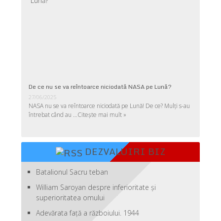
De ce nu se va reîntoarce niciodată NASA pe Lună?
27/06/2025
NASA nu se va reîntoarce niciodată pe Lună! De ce? Mulţi s-au
întrebat când au …
Citește mai mult »
DEZVALUIRI BIZ
Batalionul Sacru teban
William Saroyan despre inferioritate şi
superioritatea omului
Adevărata față a războiului. 1944