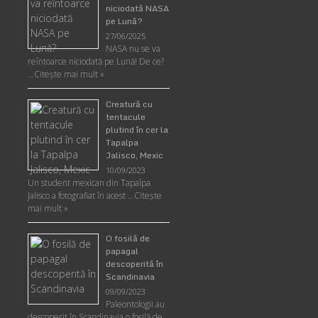
niciodată NASA
pe Lună?
27/06/2025
NASA nu se va
reîntoarce niciodată pe Lună! De ce?
…
Citește mai mult »
Creatură cu
tentacule
plutind în cer la
Tapalpa
Jalisco, Mexic
10/09/2023
Un student mexican din Tapalpa
Jalisco a fotografiat în acest …
Citește
mai mult »
O fosilă de
papagal
descoperită în
Scandinavia
09/09/2023
Paleontologii au
descoperit în Scandinavia o fosilă de