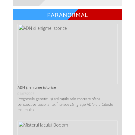
PARANORMAL
ADN şi enigme istorice
01/07/2025
Progresele geneticii şi aplicaţiile sale concrete oferă
perspective pasionante. Într-adevăr, graţie ADN-ului
Citește
mai mult »