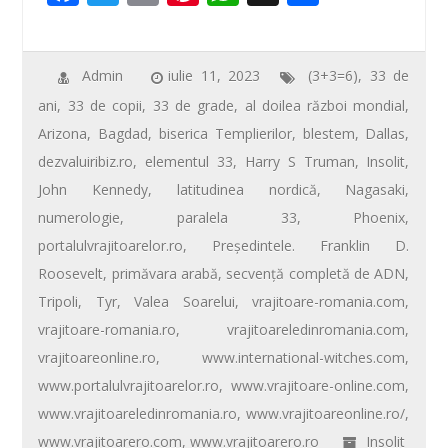
ac
wi
m
nt
h
ar
e
tt
ail
er
at
ta
b
er
e
s
je
Admin
iulie 11, 2023
(3+3=6)
,
33 de
ani
,
33 de copii
,
33 de grade
,
al doilea război mondial
,
o
st
A
az
Arizona
,
Bagdad
,
biserica Templierilor
,
blestem
,
Dallas
,
o
p
ă
dezvaluiribiz.ro
,
elementul 33
,
Harry S Truman
,
Insolit
,
k
p
John Kennedy
,
latitudinea nordică
,
Nagasaki
,
numerologie
,
paralela 33
,
Phoenix
,
portalulvrajitoarelor.ro
,
Preşedintele. Franklin D.
Roosevelt
,
primăvara arabă
,
secvenţă completă de ADN
,
Tripoli
,
Tyr
,
Valea Soarelui
,
vrajitoare-romania.com
,
vrajitoare-romania.ro
,
vrajitoareledinromania.com
,
vrajitoareonline.ro
,
www.international-witches.com
,
www.portalulvrajitoarelor.ro
,
www.vrajitoare-online.com
,
www.vrajitoareledinromania.ro
,
www.vrajitoareonline.ro/
,
www.vrajitoarero.com
,
www.vrajitoarero.ro
Insolit