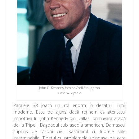
John F. Kennedy foto de Cecil Stoughton
sursa Wikipedia
Paralele 33 joacă un rol enorm în dezatrul lumii
moderne. Este de ajuns dacă reţinem că atentatul
împotriva lui John Kennedy din Dallas, primăvara arabă
de la Tripoli, Bagdadul sub asediu american, Damascul
cuprins de război civil, Kashmirul cu luptele sale
interminabile, Tibetul cu problemele spinoase pe care