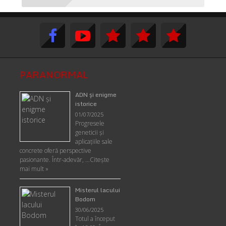
PARANORMAL
ADN şi enigme
istorice
01/07/2025
Progresele
geneticii şi
aplicaţiile sale
concrete oferă perspective
pasionante. Într-adevăr, …
Citește
mai mult »
Misterul lacului
Bodom
30/06/2025
Totul a început