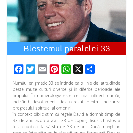
Blestemul paralelei 33
F
T
E
Pi
W
X
P
ac
wi
m
nt
h
ar
Număul enigmatic 33 se întinde ca o linie de latitudinde
e
tt
ail
er
at
ta
peste multe culturi diverse şi în diferite perioade ale
b
er
e
s
je
timpului. În numerologie este cel mai influent număr,
indicând devotament dezinteresat pentru indicarea
o
st
A
az
progresului spiritual al omenirii.
o
p
ă
În context biblic ştim că regele David a domnit timp de
33 de ani, Iacob a avut 33 de copii şi Iisus Christos a
k
p
fost crucificat la vârsta de 33 de ani. Două triunghiuri
care se întrepătrund în direcţii opuse formează Steaua