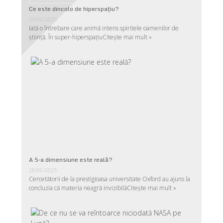
Ce este dincolo de hiperspaţiu?
29/06/2025
Iată o întrebare care animă intens spiritele oamenilor de
ştiinţă. În super-hiperspaţiu
Citește mai mult »
A 5-a dimensiune este reală?
28/06/2025
Cercetătorii de la prestigioasa universitate Oxford au ajuns la
concluzia că materia neagră invizibilă
Citește mai mult »