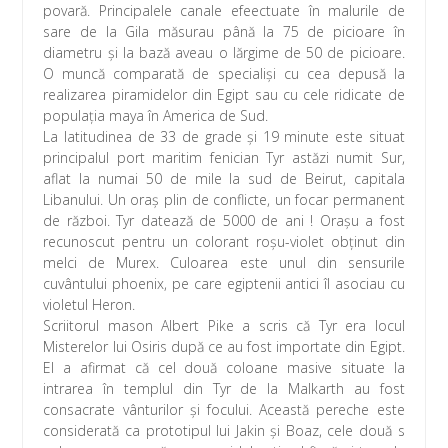
povară. Principalele canale efeectuate în malurile de
sare de la Gila măsurau până la 75 de picioare în
diametru şi la bază aveau o lărgime de 50 de picioare.
O muncă comparată de specialişi cu cea depusă la
realizarea piramidelor din Egipt sau cu cele ridicate de
populaţia maya în America de Sud.
La latitudinea de 33 de grade şi 19 minute este situat
principalul port maritim fenician Tyr astăzi numit Sur,
aflat la numai 50 de mile la sud de Beirut, capitala
Libanului. Un oraş plin de conflicte, un focar permanent
de război. Tyr datează de 5000 de ani ! Oraşu a fost
recunoscut pentru un colorant roşu-violet obţinut din
melci de Murex. Culoarea este unul din sensurile
cuvântului phoenix, pe care egiptenii antici îl asociau cu
violetul Heron.
Scriitorul mason Albert Pike a scris că Tyr era locul
Misterelor lui Osiris după ce au fost importate din Egipt.
El a afirmat că cel două coloane masive situate la
intrarea în templul din Tyr de la Malkarth au fost
consacrate vânturilor şi focului. Această pereche este
considerată ca prototipul lui Jakin şi Boaz, cele două s