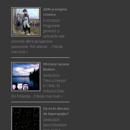
ADN şi enigme
istorice
01/07/2025
Progresele
geneticii şi
aplicaţiile sale
concrete oferă perspective
pasionante. Într-adevăr, …
Citește
mai mult »
Misterul lacului
Bodom
30/06/2025
Totul a început
în 1960. În
orășelul Esbo,
din Finlanda …
Citește mai mult »
Ce este dincolo
de hiperspaţiu?
29/06/2025
Iată o întrebare