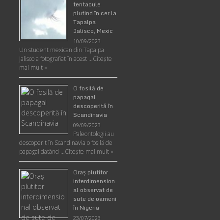
tentacule
plutind în cer la
Tapalpa
Jalisco, Mexic
10/09/2023
Un student mexican din Tapalpa
Jalisco a fotografiat în acest …
Citește
mai mult »
O fosilă de
papagal
descoperită în
Scandinavia
09/09/2023
Paleontologii au
descoperit în Scandinavia o fosilă de
papagal datând …
Citește mai mult »
Oraş plutitor
interdimension
al observat de
sute de oameni
în Nigeria
23/07/2023