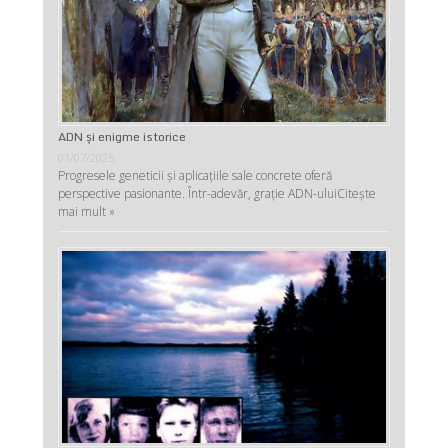
ADN şi enigme istorice
01/07/2025
Progresele geneticii şi aplicaţiile sale concrete oferă
perspective pasionante. Într-adevăr, graţie ADN-ului
Citește
mai mult »