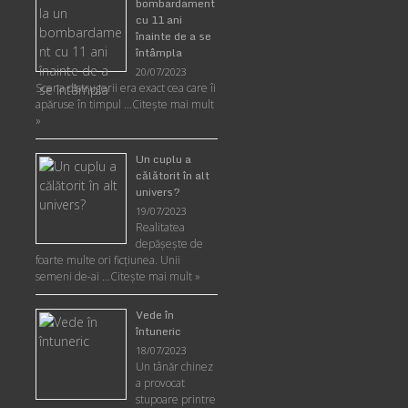
bombardament
cu 11 ani
înainte de a se
întâmpla
20/07/2023
Scena distrugerii era exact cea care îi
apăruse în timpul …
Citește mai mult
»
Un cuplu a
călătorit în alt
univers?
19/07/2023
Realitatea
depăşeşte de
foarte multe ori ficţiunea. Unii
semeni de-ai …
Citește mai mult »
Vede în
întuneric
18/07/2023
Un tânăr chinez
a provocat
stupoare printre