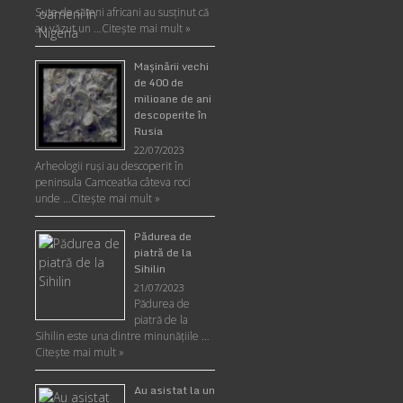
Sute de săteni africani au susținut că
au văzut un …
Citește mai mult »
Maşinării vechi
de 400 de
milioane de ani
descoperite în
Rusia
22/07/2023
Arheologii ruşi au descoperit în
peninsula Camceatka câteva roci
unde …
Citește mai mult »
Pădurea de
piatră de la
Sihilin
21/07/2023
Pădurea de
piatră de la
Sihilin este una dintre minunăţiile …
Citește mai mult »
Au asistat la un