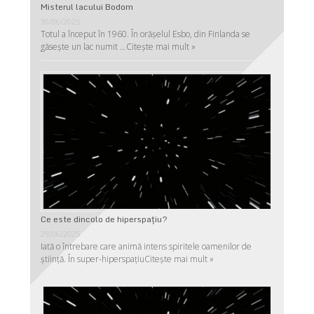
Misterul lacului Bodom
30/06/2025
Totul a început în 1960. În orășelul Esbo, din Finlanda se
găsește un lac numit …
Citește mai mult »
Ce este dincolo de hiperspaţiu?
29/06/2025
Iată o întrebare care animă intens spiritele oamenilor de
ştiinţă. În super-hiperspaţiu
Citește mai mult »