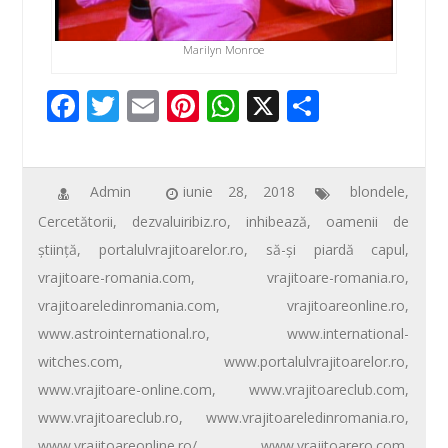
Marilyn Monroe
F
T
E
Pi
W
X
P
ac
wi
m
nt
h
ar
e
tt
ail
er
at
ta
b
er
e
s
je
Admin
iunie 28, 2018
blondele
,
Cercetătorii
,
dezvaluiribiz.ro
,
inhibează
,
oamenii de
o
st
A
az
ştiinţă
,
portalulvrajitoarelor.ro
,
să-şi piardă capul
,
o
p
ă
vrajitoare-romania.com
,
vrajitoare-romania.ro
,
k
p
vrajitoareledinromania.com
,
vrajitoareonline.ro
,
www.astrointernational.ro
,
www.international-
witches.com
,
www.portalulvrajitoarelor.ro
,
www.vrajitoare-online.com
,
www.vrajitoareclub.com
,
www.vrajitoareclub.ro
,
www.vrajitoareledinromania.ro
,
www.vrajitoareonline.ro/
,
www.vrajitoarero.com
,