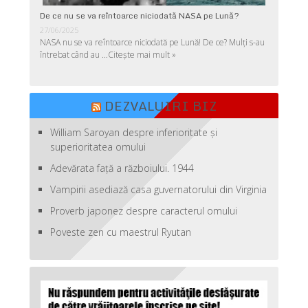
De ce nu se va reîntoarce niciodată NASA pe Lună?
27/06/2025
NASA nu se va reîntoarce niciodată pe Lună! De ce? Mulţi s-au
întrebat când au …
Citește mai mult »
DEZVALUIRI BIZ
William Saroyan despre inferioritate şi
superioritatea omului
Adevărata față a războiului. 1944
Vampirii asediază casa guvernatorului din Virginia
Proverb japonez despre caracterul omului
Poveste zen cu maestrul Ryutan