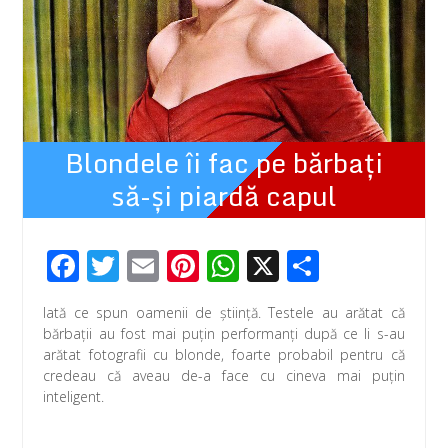
Blondele îi fac pe bărbaţi
să-şi piardă capul
F
T
E
Pi
W
X
P
ac
wi
m
nt
h
ar
Iată ce spun oamenii de ştiinţă. Testele au arătat că
e
tt
ail
er
at
ta
bărbaţii au fost mai puţin performanţi după ce li s-au
b
er
e
s
je
arătat fotografii cu blonde, foarte probabil pentru că
credeau că aveau de-a face cu cineva mai puţin
o
st
A
az
inteligent.
o
p
ă