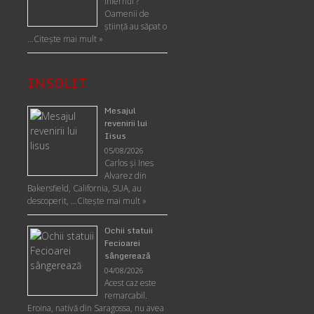
Infernul ?
Oamenii de
ştiinţă au săpat o
…
Citește mai mult »
INSOLIT
Mesajul
revenirii lui
Iisus
05/08/2026
Carlos şi Ines
Alvarez din
Bakersfield, California, SUA, au
descoperit, …
Citeşte mai mult »
Ochii statuii
Fecioarei
sângerează
04/08/2026
Acest caz este
remarcabil.
Eroina, nativă din Saragossa, nu avea