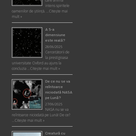
care animă
intens spiritele
oamenilor de ştiinţă. …
Citește mai
mult »
A 5-a
dimensiune
este reală?
28/06/2025
Cercetătorii de
la prestigioasa
universitate Oxford au ajuns la
concluzia …
Citește mai mult »
De ce nu se va
reîntoarce
niciodată NASA
pe Lună?
27/06/2025
NASA nu se va
reîntoarce niciodată pe Lună! De ce?
…
Citește mai mult »
Creatură cu