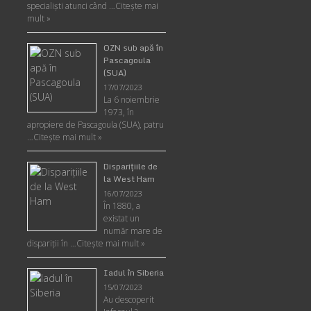
specialişti atunci când …
Citește mai
mult »
OZN sub apă în
Pascagoula
(SUA)
17/07/2023
La 6 noiembrie
1973, în
apropiere de Pascagoula (SUA), patru
…
Citește mai mult »
Disparițiile de
la West Ham
16/07/2023
În 1880, a
existat un
număr mare de
dispariții în …
Citește mai mult »
Iadul în Siberia
15/07/2023
Au descoperit