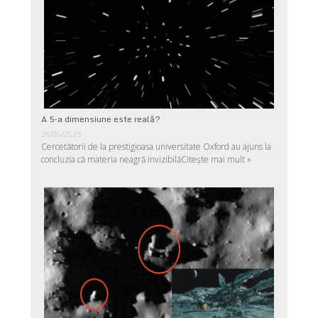
A 5-a dimensiune este reală?
28/06/2025
Cercetătorii de la prestigioasa universitate Oxford au ajuns la
concluzia că materia neagră invizibilă
Citește mai mult »