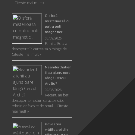
…
Citeşte mai mult »
O sferă
misterioasă cu
patru poli
magnetici!
03/08/2026
Familia Betz a
descoperit în curtea sa o minge de …
Citeşte mai mult »
Neanderthalien
ii au ajuns oare
lângă Cercul
Arctic?
02/08/2026
Recent, au fost
descoperite resturi caracteristice
tehnicilor folosite de omul …
Citeşte
mai mult »
Povestea
vrăjitoarei din
pădurea Blair