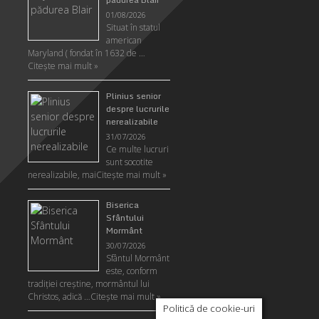
01/08/2026
Situat în statul
american
Maryland ( fondat în 1632 de …
Citeşte mai mult »
Plinius senior
despre lucrurile
nerealizabile
31/07/2026
Ce multe lucruri
sunt socotite
nerealizabile, mai
Citeşte mai mult »
Biserica
Sfântului
Mormânt
30/07/2026
Sfântul Mormânt
este, conform
tradiţiei creştine, mormântul lui
Christos, adică …
Citeşte mai mult »
Politică de cookie-uri