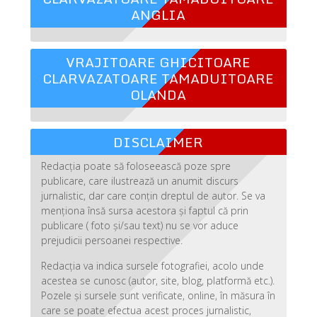
ANGLIA
VRAJITOARE GHICITOARE
CLARVAZATOARE TAMADUITOARE
OLANDA
DISCLAIMER
Redacția poate să foloseească poze spre
publicare, care ilustrează un anumit discurs
jurnalistic, dar care conțin dreptul de autor. Se va
menționa însă sursa acestora și faptul că prin
publicare ( foto și/sau text) nu se vor aduce
prejudicii persoanei respective.
Redacția va indica sursele fotografiei, acolo unde
acestea se cunosc (autor, site, blog, platformă etc.).
Pozele și sursele sunt verificate, online, în măsura în
care se poate efectua acest proces jurnalistic,