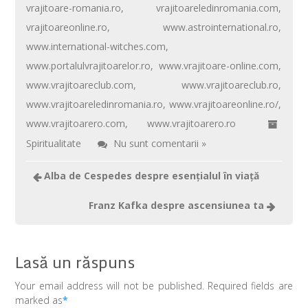
vrajitoare-romania.ro
,
vrajitoareledinromania.com
,
k
p
vrajitoareonline.ro
,
www.astrointernational.ro
,
www.international-witches.com
,
www.portalulvrajitoarelor.ro
,
www.vrajitoare-online.com
,
www.vrajitoareclub.com
,
www.vrajitoareclub.ro
,
www.vrajitoareledinromania.ro
,
www.vrajitoareonline.ro/
,
www.vrajitoarero.com
,
www.vrajitoarero.ro
Spiritualitate
Nu sunt comentarii »
Alba de Cespedes despre esenţialul în viaţă
Franz Kafka despre ascensiunea ta
Lasă un răspuns
Your email address will not be published. Required fields are
marked as
*