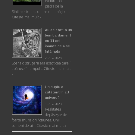
Pădurea de
piatră de la
Sihilin este una dintre minunăţiile …
Citește mai mult »
Au asistat la un
bombardament
cu 11 ani
înainte de a se
întâmpla
20/07/2023
Scena distrugerii era exact cea care îi
apăruse în timpul …
Citește mai mult
»
Un cuplu a
călătorit în alt
univers?
19/07/2023
Realitatea
depăşeşte de
foarte multe ori ficţiunea. Unii
semeni de-ai …
Citește mai mult »