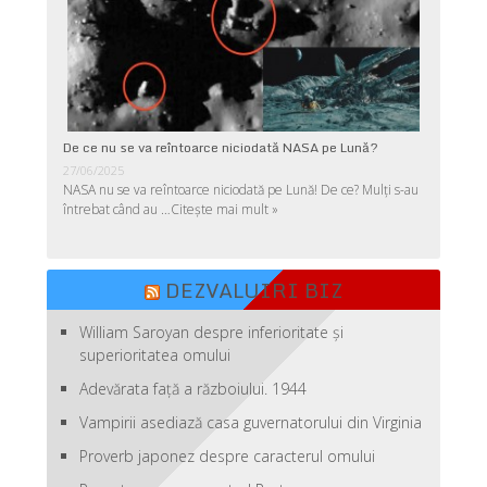
De ce nu se va reîntoarce niciodată NASA pe Lună?
27/06/2025
NASA nu se va reîntoarce niciodată pe Lună! De ce? Mulţi s-au
întrebat când au …
Citește mai mult »
DEZVALUIRI BIZ
William Saroyan despre inferioritate şi
superioritatea omului
Adevărata față a războiului. 1944
Vampirii asediază casa guvernatorului din Virginia
Proverb japonez despre caracterul omului