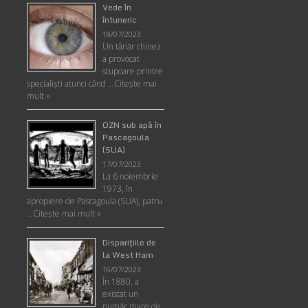
Vede în
întuneric
18/07/2023
Un tânăr chinez
a provocat
stupoare printre
specialişti atunci când …
Citește mai
mult »
OZN sub apă în
Pascagoula
(SUA)
17/07/2023
La 6 noiembrie
1973, în
apropiere de Pascagoula (SUA), patru
…
Citește mai mult »
Disparițiile de
la West Ham
16/07/2023
În 1880, a
existat un
număr mare de