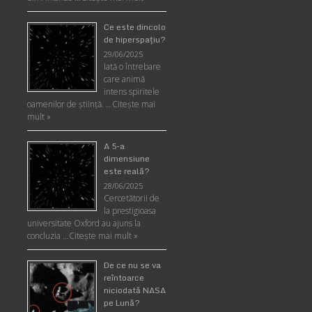
Ce este dincolo
de hiperspaţiu?
29/06/2025
Iată o întrebare
care animă
intens spiritele
oamenilor de ştiinţă. …
Citește mai
mult »
A 5-a
dimensiune
este reală?
28/06/2025
Cercetătorii de
la prestigioasa
universitate Oxford au ajuns la
concluzia …
Citește mai mult »
De ce nu se va
reîntoarce
niciodată NASA
pe Lună?