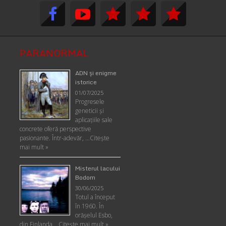
PARANORMAL
ADN şi enigme
istorice
01/07/2025
Progresele
geneticii şi
aplicaţiile sale
concrete oferă perspective
pasionante. Într-adevăr, …
Citește
mai mult »
Misterul lacului
Bodom
30/06/2025
Totul a început
în 1960. În
orășelul Esbo,
din Finlanda …
Citește mai mult »