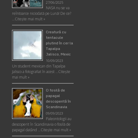
27/06/2025
NASA nu se va
reîntoarce niciodată pe Lună! De ce?
…
Citește mai mult »
Creatură cu
tentacule
plutind în cer la
Tapalpa
Jalisco, Mexic
10/09/2023
Un student mexican din Tapalpa
Jalisco a fotografiat în acest …
Citește
mai mult »
O fosilă de
papagal
descoperită în
Scandinavia
09/09/2023
Paleontologii au
descoperit în Scandinavia o fosilă de
papagal datând …
Citește mai mult »