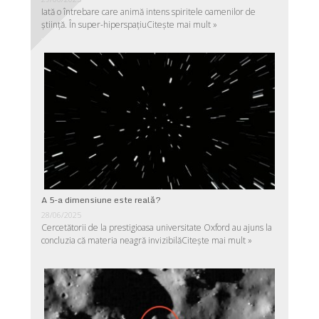
Iată o întrebare care animă intens spiritele oamenilor de
ştiinţă. În super-hiperspaţiu
Citește mai mult »
A 5-a dimensiune este reală?
28/06/2025
Cercetătorii de la prestigioasa universitate Oxford au ajuns la
concluzia că materia neagră invizibilă
Citește mai mult »