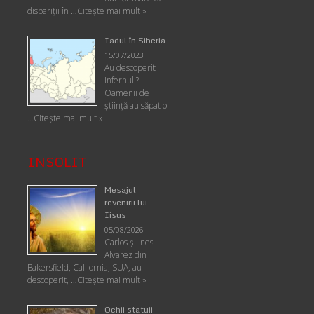
dispariții în …
Citește mai mult »
Iadul în Siberia
15/07/2023
Au descoperit
Infernul ?
Oamenii de
ştiinţă au săpat o
…
Citește mai mult »
INSOLIT
Mesajul
revenirii lui
Iisus
05/08/2026
Carlos şi Ines
Alvarez din
Bakersfield, California, SUA, au
descoperit, …
Citeşte mai mult »
Ochii statuii