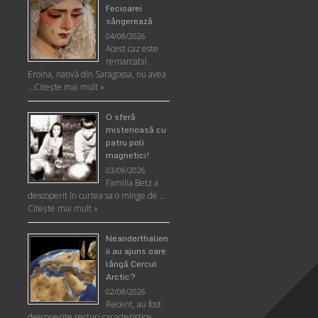
Fecioarei
sângerează
04/08/2026
Acest caz este
remarcabil.
Eroina, nativă din Saragossa, nu avea
…
Citeşte mai mult »
O sferă
misterioasă cu
patru poli
magnetici!
03/08/2026
Familia Betz a
descoperit în curtea sa o minge de …
Citeşte mai mult »
Neanderthalien
ii au ajuns oare
lângă Cercul
Arctic?
02/08/2026
Recent, au fost
descoperite resturi caracteristice