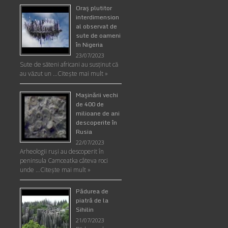
Oraş plutitor
interdimension
al observat de
sute de oameni
în Nigeria
23/07/2023
Sute de săteni africani au susținut că
au văzut un …
Citește mai mult »
Maşinării vechi
de 400 de
milioane de ani
descoperite în
Rusia
22/07/2023
Arheologii ruşi au descoperit în
peninsula Camceatka câteva roci
unde …
Citește mai mult »
Pădurea de
piatră de la
Sihilin
21/07/2023