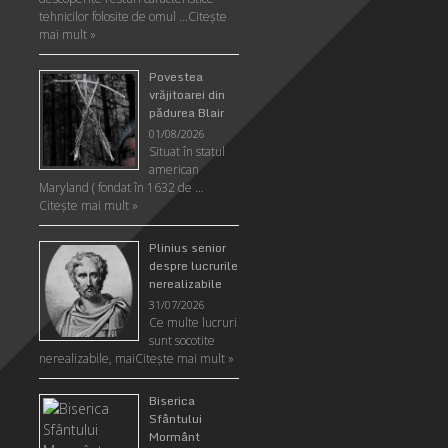
tehnicilor folosite de omul …
Citeşte
mai mult »
Povestea
vrăjitoarei din
pădurea Blair
01/08/2026
Situat în statul
american
Maryland ( fondat în 1632 de …
Citeşte mai mult »
Plinius senior
despre lucrurile
nerealizabile
31/07/2026
Ce multe lucruri
sunt socotite
nerealizabile, mai
Citeşte mai mult »
Biserica
Sfântului
Mormânt