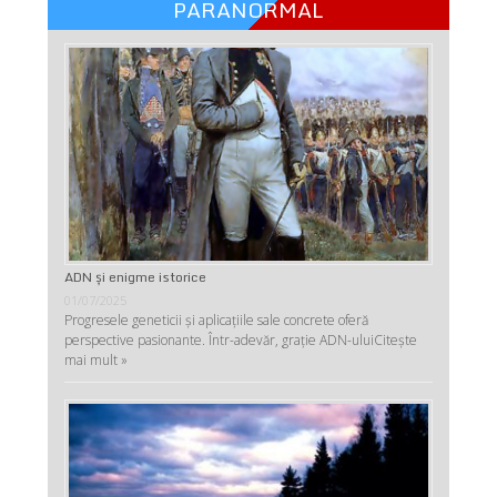
PARANORMAL
ADN şi enigme istorice
01/07/2025
Progresele geneticii şi aplicaţiile sale concrete oferă
perspective pasionante. Într-adevăr, graţie ADN-ului
Citește
mai mult »