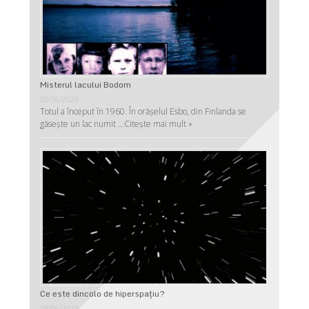
Misterul lacului Bodom
30/06/2025
Totul a început în 1960. În orășelul Esbo, din Finlanda se
găsește un lac numit …
Citește mai mult »
Ce este dincolo de hiperspaţiu?
29/06/2025