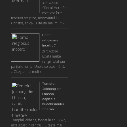
30/07/2026
Sfântul Mormânt
este, conform
tradiţiei creştine, mormântul lui
Christos, adică …
Citeşte mai mult »
Homo
religiosus
încotro?
29/07/2026
Există multe
religii, total sau
parţial diferite. Unele se aseamănă.
…
Citeşte mai mult »
Templul
Jokhang din
Lhassa,
capitala
buddhismului
tibetan
28/07/2026
Templul Jokhang, fondat în anul 647,
este situat în centru …
Citeşte mai