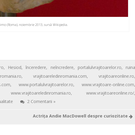
imo (Roma), noiembrie 2013, sursă Wikipedia.
ro
,
Hesiod
,
înceredere
,
neîncredere
,
portalulvrajitoarelor.ro
,
ruin
-romania.ro
,
vrajitoareledinromania.com
,
vrajitoareonline.ro
s.com
,
www.portalulvrajitoarelor.ro
,
www.vrajitoare-online.com
,
www.vrajitoareledinromania.ro
,
www.vrajitoareonline.ro/
ualitate
2 Comentarii »
Actriţa Andie MacDowell despre curiozitate