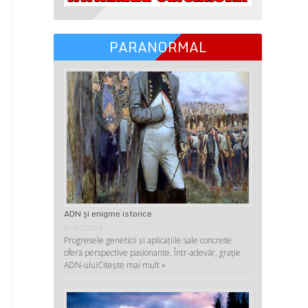
PARANORMAL
ADN şi enigme istorice
01/07/2025
Progresele geneticii şi aplicaţiile sale concrete
oferă perspective pasionante. Într-adevăr, graţie
ADN-ului
Citește mai mult »