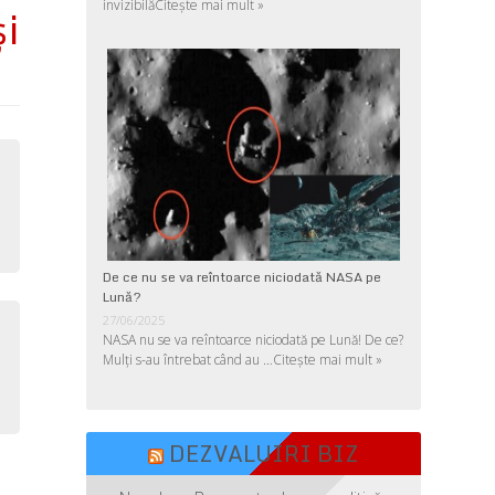
invizibilă
Citește mai mult »
i
De ce nu se va reîntoarce niciodată NASA pe
Lună?
27/06/2025
NASA nu se va reîntoarce niciodată pe Lună! De ce?
Mulţi s-au întrebat când au …
Citește mai mult »
DEZVALUIRI BIZ