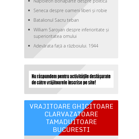
Napoleon Bonaparte despre politică
Seneca despre oameni liberi şi robie
Batalionul Sacru teban
William Saroyan despre inferioritate şi
superioritatea omului
Adevărata față a războiului. 1944
VRAJITOARE GHICITOARE
CLARVAZATOARE
TAMADUITOARE
BUCURESTI