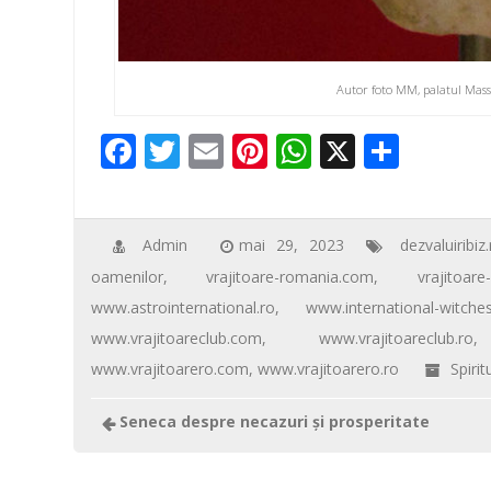
Autor foto MM, palatul Mass
F
T
E
Pi
W
X
P
ac
wi
m
nt
h
ar
e
tt
ail
er
at
ta
b
er
e
s
je
Admin
mai 29, 2023
dezvaluiribiz.
oamenilor
,
vrajitoare-romania.com
,
vrajitoare
o
st
A
az
www.astrointernational.ro
,
www.international-witche
o
p
ă
www.vrajitoareclub.com
,
www.vrajitoareclub.ro
k
p
www.vrajitoarero.com
,
www.vrajitoarero.ro
Spirit
Seneca despre necazuri şi prosperitate