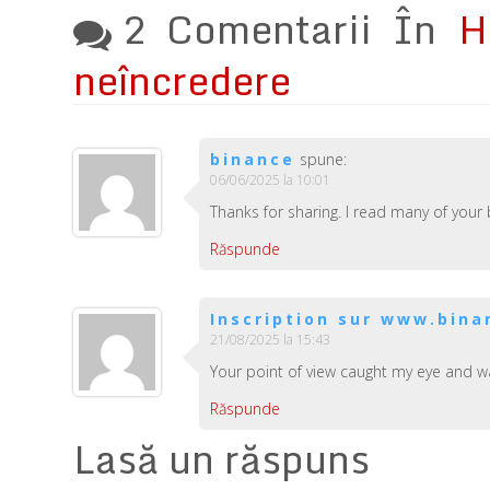
2 Comentarii În
H
neîncredere
binance
spune:
06/06/2025 la 10:01
Thanks for sharing. I read many of your 
Răspunde
Inscription sur www.bin
21/08/2025 la 15:43
Your point of view caught my eye and was
Răspunde
Lasă un răspuns