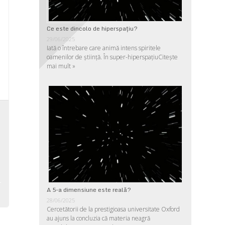
Ce este dincolo de hiperspaţiu?
29/06/2025
Iată o întrebare care animă intens spiritele
oamenilor de ştiinţă. În super-hiperspaţiu
Citește
mai mult »
a
,
,
,
A 5-a dimensiune este reală?
28/06/2025
Cercetătorii de la prestigioasa universitate Oxford
au ajuns la concluzia că materia neagră