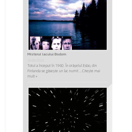
Misterul lacului Bodom
30/06/2025
Totul a început în 1960. În orășelul Esbo, din
Finlanda se găsește un lac numit …
Citește mai
mult »