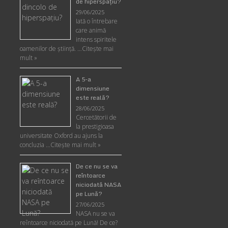
de hiperspaţiu?
29/06/2025
Iată o întrebare
care animă
intens spiritele
oamenilor de ştiinţă. …
Citește mai
mult »
A 5-a
dimensiune
este reală?
28/06/2025
Cercetătorii de
la prestigioasa
universitate Oxford au ajuns la
concluzia …
Citește mai mult »
De ce nu se va
reîntoarce
niciodată NASA
pe Lună?
27/06/2025
NASA nu se va
reîntoarce niciodată pe Lună! De ce?