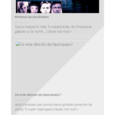
Misterul lacului Bodom
30/06/2025
Totul a început în 1960. În orășelul Esbo, din Finlanda se
găsește un lac numit …
Citește mai mult »
Ce este dincolo de hiperspaţiu?
29/06/2025
Iată o întrebare care animă intens spiritele oamenilor de
ştiinţă. În super-hiperspaţiu
Citește mai mult »