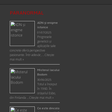
PARANORMAL
ADN şi enigme
istorice
01/07/2025
Progresele
geneticii şi
aplicaţiile sale
concrete oferă perspective
pasionante. Într-adevăr, …
Citește
mai mult »
Misterul lacului
Bodom
30/06/2025
Totul a început
în 1960. În
orășelul Esbo,
din Finlanda …
Citește mai mult »
Ce este dincolo