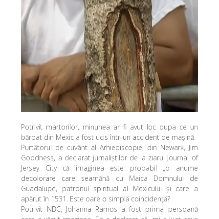
o
p
ă
k
p
Potrivit martorilor, minunea ar fi avut loc dupa ce un
bărbat din Mexic a fost ucis într-un accident de mașină.
Purtătorul de cuvânt al Arhiepiscopiei din Newark, Jim
Goodness, a declarat jurnaliştilor de la ziarul Journal of
Jersey City că imaginea este probabil „o anume
decolorare care seamănă cu Maica Domnului de
Guadalupe, patronul spiritual al Mexicului şi care a
apărut în 1531. Este oare o simplă coincidență?
Potrivit NBC, Johanna Ramos a fost prima persoană