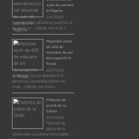
sute de oameni
în Nigeria
23/07/2023
Sute de săteni africani au susținut că
au văzut un …
Citește mai mult »
Maşinării vechi
de 400 de
milioane de ani
descoperite în
Rusia
22/07/2023
Arheologii ruşi au descoperit în
peninsula Camceatka câteva roci
unde …
Citește mai mult »
Pădurea de
piatră de la
Sihilin
21/07/2023
Pădurea de
piatră de la
Sihilin este una dintre minunăţiile …