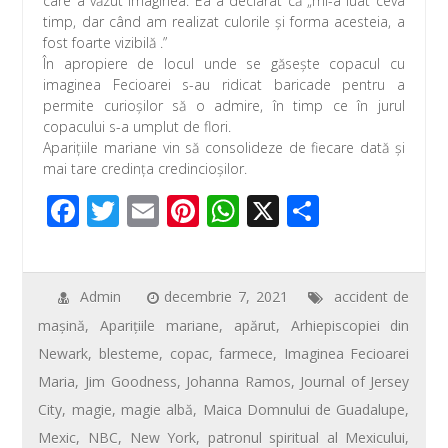
care a văzut imaginea. Ea a declarat că „mi-a luat ceva
timp, dar când am realizat culorile și forma acesteia, a
fost foarte vizibilă .”
În apropiere de locul unde se găseşte copacul cu
imaginea Fecioarei s-au ridicat baricade pentru a
permite curioşilor să o admire, în timp ce în jurul
copacului s-a umplut de flori.
Aparițiile mariane vin să consolideze de fiecare dată şi
mai tare credința credincioșilor.
F
T
E
Pi
W
X
P
ac
wi
m
nt
h
ar
e
tt
ail
er
at
ta
b
er
e
s
je
Admin
decembrie 7, 2021
accident de
maşină
,
Aparițiile mariane
,
apărut
,
Arhiepiscopiei din
o
st
A
az
Newark
,
blesteme
,
copac
,
farmece
,
Imaginea Fecioarei
o
p
ă
Maria
,
Jim Goodness
,
Johanna Ramos
,
Journal of Jersey
k
p
City
,
magie
,
magie albă
,
Maica Domnului de Guadalupe
,
Mexic
,
NBC
,
New York
,
patronul spiritual al Mexicului
,