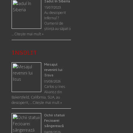
Iadul în Siberia
15/07/2023
Au descoperit
Infernul ?
Oamenii de
ştiinţă au săpat o
…
Citește mai mult »
INSOLIT
Mesajul
revenirii lui
Iisus
05/08/2026
Carlos şi Ines
Alvarez din
Bakersfield, California, SUA, au
descoperit, …
Citeşte mai mult »
Ochii statuii
Fecioarei
sângerează
04/08/2026