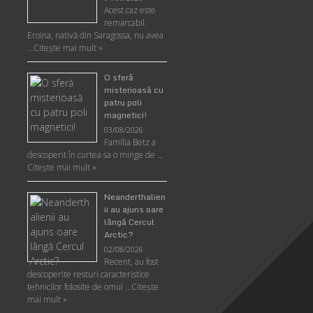
Acest caz este
remarcabil.
Eroina, nativă din Saragossa, nu avea
…
Citeşte mai mult »
O sferă
misterioasă cu
patru poli
magnetici!
03/08/2026
Familia Betz a
descoperit în curtea sa o minge de …
Citeşte mai mult »
Neanderthalien
ii au ajuns oare
lângă Cercul
Arctic?
02/08/2026
Recent, au fost
descoperite resturi caracteristice
tehnicilor folosite de omul …
Citeşte
mai mult »