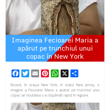
Imaginea Fecioarei Maria a
apărut pe trunchiul unui
copac în New York
F
T
E
Pi
W
X
P
ac
wi
m
nt
h
ar
Recent, în orașul New York, în statul New Jersey, o
e
tt
ail
er
at
ta
imagine a Fecioarei Maria a apărut pe trunchiul unui
b
er
e
s
je
copac iar noutatea s-a răspândit rapid în regiune.
o
st
A
az