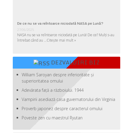
De ce nu se va reîntoarce niciodată NASA pe Lună?
27/06/2025
NASA nu se va reîntoarce niciodată pe Lună! De ce? Mulţi s-au
întrebat când au …
Citește mai mult »
DEZVALUIRI BIZ
William Saroyan despre inferioritate şi
superioritatea omului
Adevărata față a războiului. 1944
Vampirii asediază casa guvernatorului din Virginia
Proverb japonez despre caracterul omului
Poveste zen cu maestrul Ryutan