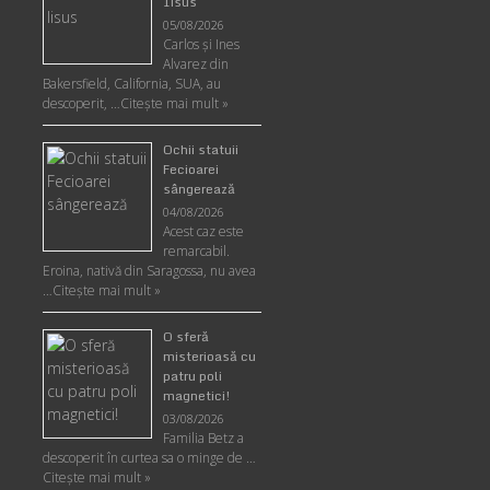
Iisus
05/08/2026
Carlos şi Ines
Alvarez din
Bakersfield, California, SUA, au
descoperit, …
Citeşte mai mult »
Ochii statuii
Fecioarei
sângerează
04/08/2026
Acest caz este
remarcabil.
Eroina, nativă din Saragossa, nu avea
…
Citeşte mai mult »
O sferă
misterioasă cu
patru poli
magnetici!
03/08/2026
Familia Betz a
descoperit în curtea sa o minge de …
Citeşte mai mult »