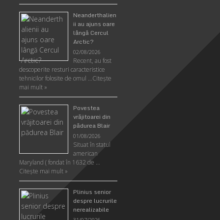
Neanderthalien
ii au ajuns oare
lângă Cercul
Arctic?
02/08/2026
Recent, au fost
descoperite resturi caracteristice
tehnicilor folosite de omul …
Citeşte
mai mult »
Povestea
vrăjitoarei din
pădurea Blair
01/08/2026
Situat în statul
american
Maryland ( fondat în 1632 de …
Citeşte mai mult »
Plinius senior
despre lucrurile
nerealizabile