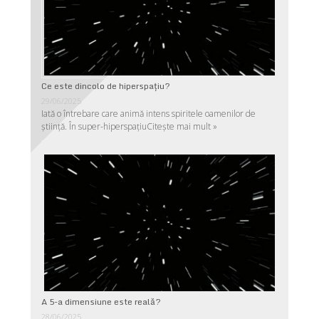
Ce este dincolo de hiperspaţiu?
29/06/2025
Iată o întrebare care animă intens spiritele oamenilor de
ştiinţă. În super-hiperspaţiu
Citește mai mult »
A 5-a dimensiune este reală?
28/06/2025