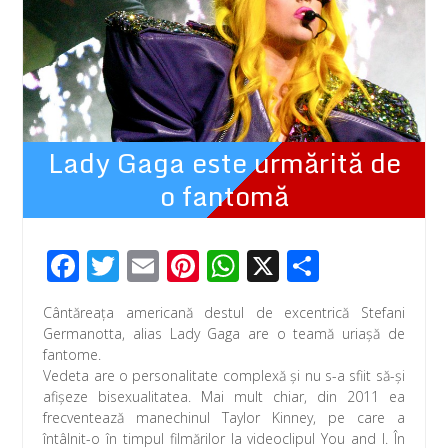
Lady Gaga este urmărită de
o fantomă
F
T
E
Pi
W
X
P
ac
wi
m
nt
h
ar
Cântăreaţa americană destul de excentrică Stefani
e
tt
ail
er
at
ta
Germanotta, alias Lady Gaga are o teamă uriaşă de
b
er
e
s
je
fantome.
Vedeta are o personalitate complexă şi nu s-a sfiit să-şi
o
st
A
az
afişeze bisexualitatea. Mai mult chiar, din 2011 ea
o
p
ă
frecventează manechinul Taylor Kinney, pe care a
întâlnit-o în timpul filmărilor la videoclipul You and I. În