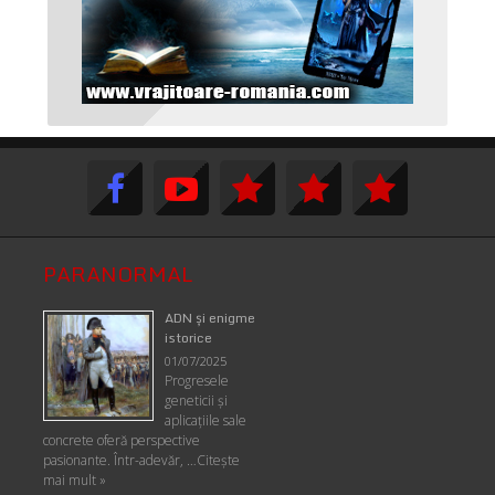
PARANORMAL
ADN şi enigme
istorice
01/07/2025
Progresele
geneticii şi
aplicaţiile sale
concrete oferă perspective
pasionante. Într-adevăr, …
Citește
mai mult »