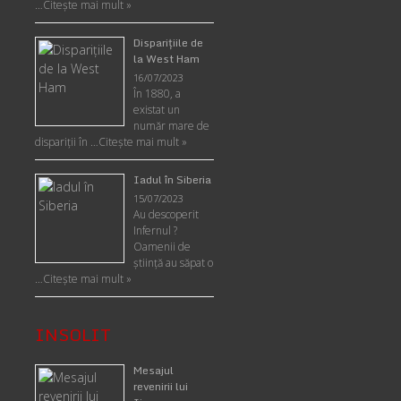
…
Citește mai mult »
Disparițiile de
la West Ham
16/07/2023
În 1880, a
existat un
număr mare de
dispariții în …
Citește mai mult »
Iadul în Siberia
15/07/2023
Au descoperit
Infernul ?
Oamenii de
ştiinţă au săpat o
…
Citește mai mult »
INSOLIT
Mesajul
revenirii lui