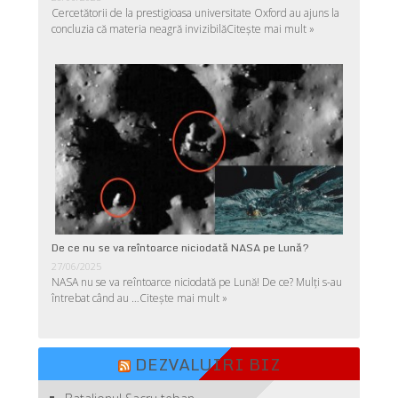
Cercetătorii de la prestigioasa universitate Oxford au ajuns la
concluzia că materia neagră invizibilă
Citește mai mult »
De ce nu se va reîntoarce niciodată NASA pe Lună?
27/06/2025
NASA nu se va reîntoarce niciodată pe Lună! De ce? Mulţi s-au
întrebat când au …
Citește mai mult »
DEZVALUIRI BIZ