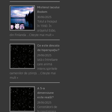
Misterul lacului
Bodom
30/06/2025
Totul a început
în 1960. În
orășelul Esbo,
din Finlanda …
Citește mai mult »
Ce este dincolo
de hiperspaţiu?
29/06/2025
Iată o întrebare
care animă
intens spiritele
oamenilor de ştiinţă. …
Citește mai
mult »
A 5-a
dimensiune
este reală?
28/06/2025
Cercetătorii de
la prestigioasa