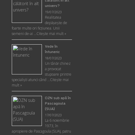
călătorit în alt
univers?
19/07/2023
Realitatea
depăşeşte de
foarte multe ori ficţiunea. Unii
semeni de-ai …
Citește mai mult »
Vede în
întuneric
18/07/2023
Un tânăr chinez
a provocat
stupoare printre
specialişti atunci când …
Citește mai
mult »
OZN sub apă în
Pascagoula
(SUA)
17/07/2023
La 6 noiembrie
1973, în
apropiere de Pascagoula (SUA), patru