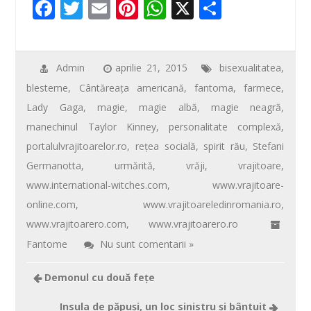
F
T
E
Pi
W
X
P
ac
wi
m
nt
h
ar
e
tt
ail
er
at
ta
b
er
e
s
je
Admin
aprilie 21, 2015
bisexualitatea
,
blesteme
,
Cântăreaţa americană
,
fantoma
,
farmece
,
o
st
A
az
Lady Gaga
,
magie
,
magie albă
,
magie neagră
,
o
p
ă
manechinul Taylor Kinney
,
personalitate complexă
,
k
p
portalulvrajitoarelor.ro
,
reţea socială
,
spirit rău
,
Stefani
Germanotta
,
urmărită
,
vrăji
,
vrajitoare
,
www.international-witches.com
,
www.vrajitoare-
online.com
,
www.vrajitoareledinromania.ro
,
www.vrajitoarero.com
,
www.vrajitoarero.ro
Fantome
Nu sunt comentarii »
Demonul cu două feţe
Insula de păpuşi, un loc sinistru şi bântuit