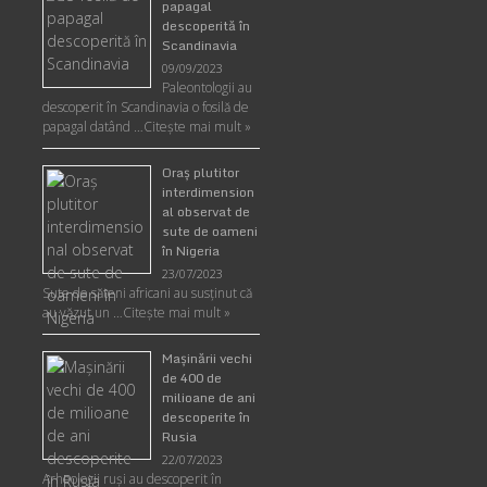
papagal
descoperită în
Scandinavia
09/09/2023
Paleontologii au
descoperit în Scandinavia o fosilă de
papagal datând …
Citește mai mult »
Oraş plutitor
interdimension
al observat de
sute de oameni
în Nigeria
23/07/2023
Sute de săteni africani au susținut că
au văzut un …
Citește mai mult »
Maşinării vechi
de 400 de
milioane de ani
descoperite în
Rusia
22/07/2023
Arheologii ruşi au descoperit în