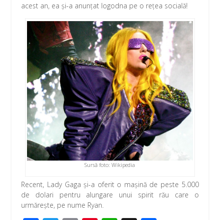
k
p
acest an, ea şi-a anunţat logodna pe o reţea socială!
Sursă foto: Wikipedia
Recent, Lady Gaga şi-a oferit o maşină de peste 5.000
de dolari pentru alungare unui spirit rău care o
urmăreşte, pe nume Ryan.