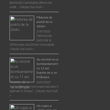
peninsula Camceatka câteva roci
unde …
Citește mai mult »
Pădurea de
piatră de la
Sihilin
21/07/2023
Pădurea de
piatră de la
Sihilin este una dintre minunăţiile …
Citește mai mult »
Au asistat la un
bombardament
cu 11 ani
înainte de a se
întâmpla
20/07/2023
Scena distrugerii era exact cea care îi
apăruse în timpul …
Citește mai mult
»
Un cuplu a