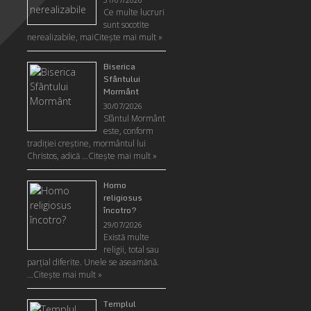
31/07/2026
Ce multe lucruri
sunt socotite
nerealizabile, mai
Citeşte mai mult »
Biserica
Sfântului
Mormânt
30/07/2026
Sfântul Mormânt
este, conform
tradiţiei creştine, mormântul lui
Christos, adică …
Citeşte mai mult »
Homo
religiosus
încotro?
29/07/2026
Există multe
religii, total sau
parţial diferite. Unele se aseamănă.
…
Citeşte mai mult »
Templul