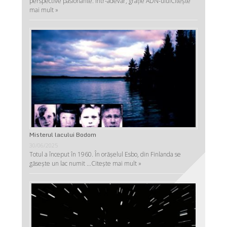
perspective pasionante. Într-adevăr, graţie ADN-ului
Citește
mai mult »
Misterul lacului Bodom
30/06/2025
Totul a început în 1960. În orășelul Esbo, din Finlanda se
găsește un lac numit …
Citește mai mult »