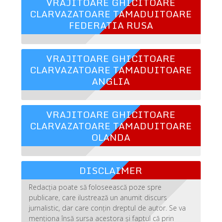
VRAJITOARE GHICITOARE
CLARVAZATOARE TAMADUITOARE
FEDERATIA RUSA
VRAJITOARE GHICITOARE
CLARVAZATOARE TAMADUITOARE
ANGLIA
VRAJITOARE GHICITOARE
CLARVAZATOARE TAMADUITOARE
OLANDA
DISCLAIMER
Redacția poate să foloseească poze spre
publicare, care ilustrează un anumit discurs
jurnalistic, dar care conțin dreptul de autor. Se va
menționa însă sursa acestora și faptul că prin