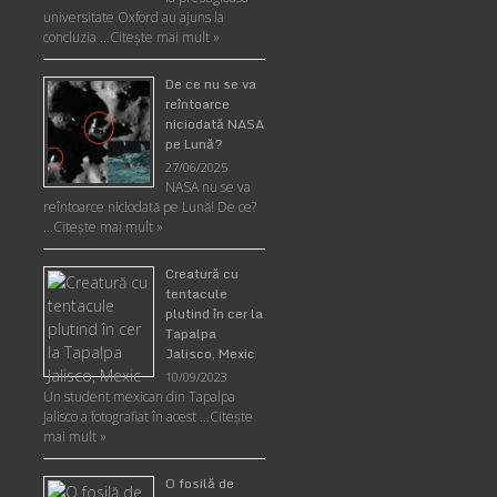
universitate Oxford au ajuns la
concluzia …
Citește mai mult »
De ce nu se va
reîntoarce
niciodată NASA
pe Lună?
27/06/2025
NASA nu se va
reîntoarce niciodată pe Lună! De ce?
…
Citește mai mult »
Creatură cu
tentacule
plutind în cer la
Tapalpa
Jalisco, Mexic
10/09/2023
Un student mexican din Tapalpa
Jalisco a fotografiat în acest …
Citește
mai mult »
O fosilă de