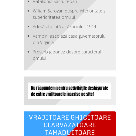
Batalionul Sacru teban
William Saroyan despre inferioritate şi
superioritatea omului
Adevărata față a războiului. 1944
Vampirii asediază casa guvernatorului
din Virginia
Proverb japonez despre caracterul
omului
VRAJITOARE GHICITOARE
CLARVAZATOARE
TAMADUITOARE