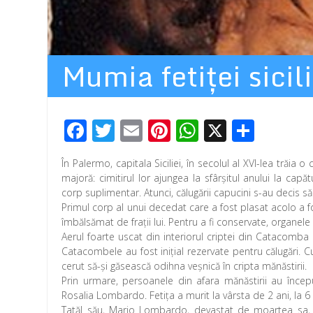
Mumia fetiţei sicil
F
T
E
Pi
W
X
P
ac
wi
m
nt
h
ar
În Palermo, capitala Siciliei, în secolul al XVI-lea trăi
e
tt
ail
er
at
ta
majoră: cimitirul lor ajungea la sfârșitul anului la cap
b
er
e
s
je
corp suplimentar. Atunci, călugării capucini s-au decis s
Primul corp al unui decedat care a fost plasat acolo a f
o
st
A
az
îmbălsămat de fraţii lui. Pentru a fi conservate, organele
o
p
ă
Aerul foarte uscat din interiorul criptei din Catacomba
Catacombele au fost inițial rezervate pentru călugări. C
k
p
cerut să-şi găsească odihna veşnică în cripta mănăstirii.
Prin urmare, persoanele din afara mănăstirii au începu
Rosalia Lombardo. Fetiţa a murit la vârsta de 2 ani, la
Tatăl său, Mario Lombardo, devastat de moartea sa, a a