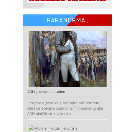
PARANORMAL
ADN şi enigme istorice
01/07/2025
Progresele geneticii şi aplicaţiile sale concrete
oferă perspective pasionante. Într-adevăr, graţie
ADN-ului
Citește mai mult »