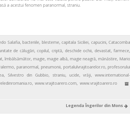
oasă a acestui fenomen paranormal, straniu.
edo Salafia
,
bacteriile
,
blesteme
,
capitala Siciliei
,
capucini
,
Catacomb
nitate de călugări
,
copilul
,
criptă
,
deschide ochii
,
devastat
,
farmece
at
,
îmbălsămător
,
magie
,
magie albă
,
magie neagră
,
mănăstire
,
Mari
Palermo
,
paranormal
,
pneumonii
,
portalulvrajitoarelor.ro
,
profesorulu
ea
,
Silvestro din Gubbio
,
straniu
,
ucide
,
vrăji
,
www.international
reledinromania.ro
,
www.vrajitoarero.com
,
www.vrajitoarero.ro
Legenda Îngerilor din Mons