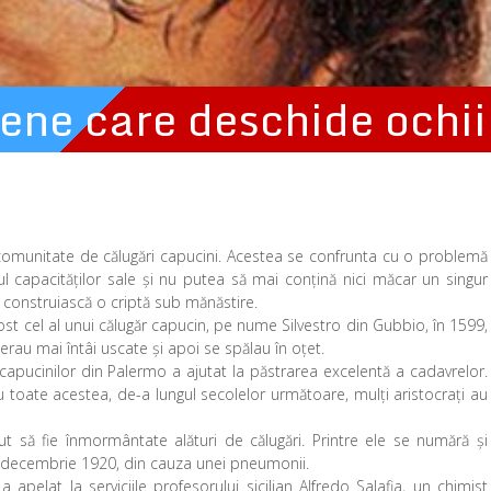
iene care deschide ochii
a o comunitate de călugări capucini. Acestea se confrunta cu o problemă
ătul capacităților sale și nu putea să mai conțină nici măcar un singur
ă construiască o criptă sub mănăstire.
ost cel al unui călugăr capucin, pe nume Silvestro din Gubbio, în 1599,
 erau mai întâi uscate și apoi se spălau în oțet.
 capucinilor din Palermo a ajutat la păstrarea excelentă a cadavrelor.
u toate acestea, de-a lungul secolelor următoare, mulţi aristocrați au
t să fie înmormântate alături de călugări. Printre ele se numără şi
 6 decembrie 1920, din cauza unei pneumonii.
pelat la serviciile profesorului sicilian Alfredo Salafia, un chimist