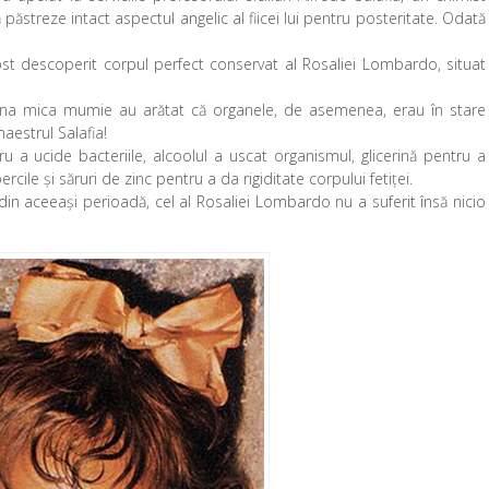
ăstreze intact aspectul angelic al fiicei lui pentru posteritate. Odată
fost descoperit corpul perfect conservat al Rosaliei Lombardo, situat
mina mica mumie au arătat că organele, de asemenea, erau în stare
aestrul Salafia!
u a ucide bacteriile, alcoolul a uscat organismul, glicerină pentru a
ercile şi săruri de zinc pentru a da rigiditate corpului fetiţei.
n aceeaşi perioadă, cel al Rosaliei Lombardo nu a suferit însă nicio