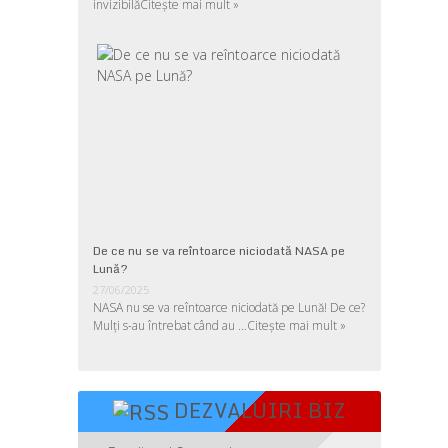
invizibilă
Citește mai mult »
De ce nu se va reîntoarce niciodată NASA pe
Lună?
27/06/2025
NASA nu se va reîntoarce niciodată pe Lună! De ce?
Mulţi s-au întrebat când au …
Citește mai mult »
DEZVALUIRI BIZ