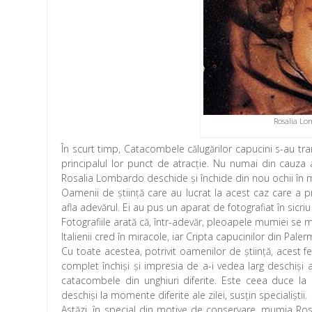
Rosalia Lo
În scurt timp, Catacombele călugărilor capucini s-au tr
principalul lor punct de atracţie. Nu numai din cauza 
Rosalia Lombardo deschide și închide din nou ochii în 
Oamenii de știință care au lucrat la acest caz care a p
afla adevărul. Ei au pus un aparat de fotografiat în sicr
Fotografiile arată că, într-adevăr, pleoapele mumiei se mi
Italienii cred în miracole, iar Cripta capucinilor din Pale
Cu toate acestea, potrivit oamenilor de ştiinţă, acest 
complet închişi și impresia de a-i vedea larg deschişi a
catacombele din unghiuri diferite. Este ceea duce l
deschişi la momente diferite ale zilei, susţin specialiştii.
Astăzi, în special din motive de conservare, mumia Ros