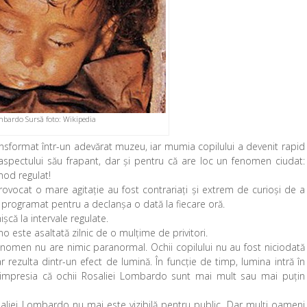
mbardo Sursă foto: Wikipedia
ansformat într-un adevărat muzeu, iar mumia copilului a devenit rapid
aspectului său frapant, dar și pentru că are loc un fenomen ciudat:
mod regulat!
rovocat o mare agitație au fost contrariaţi şi extrem de curioşi de a
iu programat pentru a declanșa o dată la fiecare oră.
şcă la intervale regulate.
rmo este asaltată zilnic de o mulțime de privitori.
fenomen nu are nimic paranormal. Ochii copilului nu au fost niciodată
r rezulta dintr-un efect de lumină. În funcție de timp, lumina intră în
a impresia că ochii Rosaliei Lombardo sunt mai mult sau mai puțin
aliei Lombardo nu mai este vizibilă pentru public. Dar mulți oameni