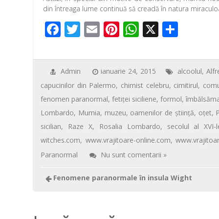
din întreaga lume continuă să creadă în natura miracul
F
T
E
Pi
W
X
P
ac
wi
m
nt
h
ar
e
tt
ail
er
at
ta
b
er
e
s
je
Admin
ianuarie 24, 2015
alcoolul
,
Alfr
capucinilor din Palermo
,
chimist celebru
,
cimitirul
,
comu
o
st
A
az
fenomen paranormal
,
fetiţei siciliene
,
formol
,
îmbălsăm
o
p
ă
Lombardo
,
Mumia
,
muzeu
,
oamenilor de ştiinţă
,
oțet
,
k
p
sicilian
,
Raze X
,
Rosalia Lombardo
,
secolul al XVI-l
witches.com
,
www.vrajitoare-online.com
,
www.vrajitoa
Paranormal
Nu sunt comentarii »
Fenomene paranormale în insula Wight