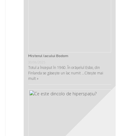
Misterul lacului Bodom
30/06/2025
Totul a început în 1960. În orășelul Esbo, din
Finlanda se găsește un lac numit …
Citește mai
mult »