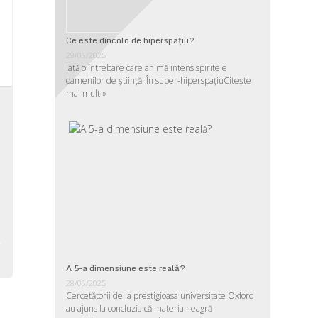
Ce este dincolo de hiperspaţiu?
29/06/2025
Iată o întrebare care animă intens spiritele
oamenilor de ştiinţă. În super-hiperspaţiu
Citește
mai mult »
a
,
o
i
-
A 5-a dimensiune este reală?
28/06/2025
Cercetătorii de la prestigioasa universitate Oxford
au ajuns la concluzia că materia neagră