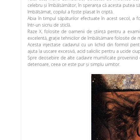
celebru și îmbălsămător, în speranța că acesta putea să p
îmbălsămat, copilul a foste plasat în criptă.
Abia în timpul săpăturilor efectuate în acest secol, a 
într-un sicriu de sticlă.
Raze X, folosite de oamenii de ştiinţă pentru a exa
excelentă, graţie tehnicilor de îmbălsămare folosite de m
Acesta injectase cadavrul cu un lichid din formol pentr
ajuta la uscare excesivă, acid salicilic pentru a ucide ciup
Spre deosebire de alte cadavre mumificate provenind di
deterioare, ceea ce este pur şi simplu uimitor.