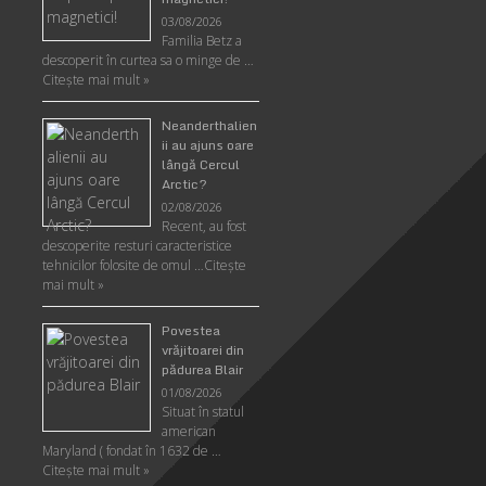
03/08/2026
Familia Betz a
descoperit în curtea sa o minge de …
Citeşte mai mult »
Neanderthalien
ii au ajuns oare
lângă Cercul
Arctic?
02/08/2026
Recent, au fost
descoperite resturi caracteristice
tehnicilor folosite de omul …
Citeşte
mai mult »
Povestea
vrăjitoarei din
pădurea Blair
01/08/2026
Situat în statul
american
Maryland ( fondat în 1632 de …
Citeşte mai mult »