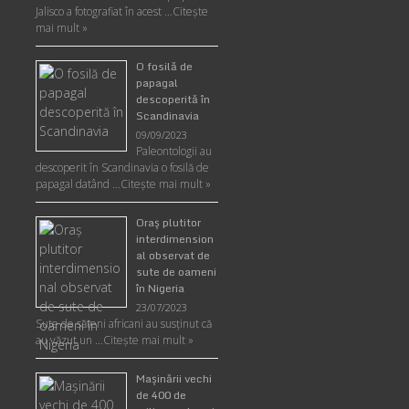
Jalisco a fotografiat în acest …
Citește
mai mult »
O fosilă de
papagal
descoperită în
Scandinavia
09/09/2023
Paleontologii au
descoperit în Scandinavia o fosilă de
papagal datând …
Citește mai mult »
Oraş plutitor
interdimension
al observat de
sute de oameni
în Nigeria
23/07/2023
Sute de săteni africani au susținut că
au văzut un …
Citește mai mult »
Maşinării vechi
de 400 de