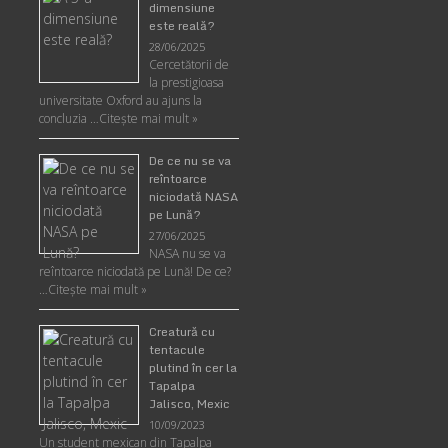
dimensiune
este reală?
28/06/2025
Cercetătorii de
la prestigioasa
universitate Oxford au ajuns la
concluzia …
Citește mai mult »
De ce nu se va
reîntoarce
niciodată NASA
pe Lună?
27/06/2025
NASA nu se va
reîntoarce niciodată pe Lună! De ce?
…
Citește mai mult »
Creatură cu
tentacule
plutind în cer la
Tapalpa
Jalisco, Mexic
10/09/2023
Un student mexican din Tapalpa