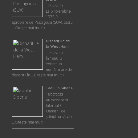
17/07/2023
La 6 noiembrie
1973, în
apropiere de Pascagoula (SUA), patru
…
Citește mai mult »
Disparițiile de
la West Ham
16/07/2023
În 1880, a
existat un
număr mare de
dispariții în …
Citește mai mult »
Iadul în Siberia
15/07/2023
Au descoperit
Infernul ?
Oamenii de
ştiinţă au săpat o
…
Citește mai mult »