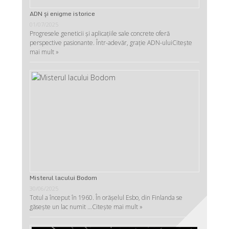
ADN şi enigme istorice
01/07/2025
Progresele geneticii şi aplicaţiile sale concrete oferă
perspective pasionante. Într-adevăr, graţie ADN-ului
Citește
mai mult »
Misterul lacului Bodom
30/06/2025
Totul a început în 1960. În orășelul Esbo, din Finlanda se
găsește un lac numit …
Citește mai mult »