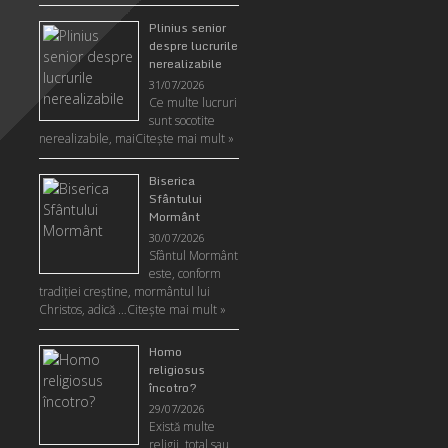
Plinius senior
despre lucrurile
nerealizabile
31/07/2026
Ce multe lucruri
sunt socotite
nerealizabile, mai
Citeşte mai mult »
Biserica
Sfântului
Mormânt
30/07/2026
Sfântul Mormânt
este, conform
tradiţiei creştine, mormântul lui
Christos, adică …
Citeşte mai mult »
Homo
religiosus
încotro?
29/07/2026
Există multe
religii, total sau