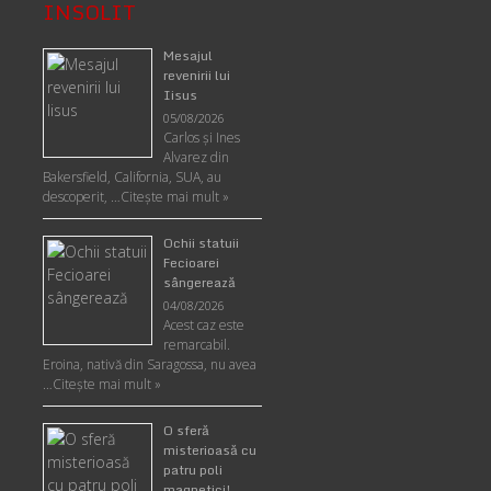
INSOLIT
Mesajul
revenirii lui
Iisus
05/08/2026
Carlos şi Ines
Alvarez din
Bakersfield, California, SUA, au
descoperit, …
Citeşte mai mult »
Ochii statuii
Fecioarei
sângerează
04/08/2026
Acest caz este
remarcabil.
Eroina, nativă din Saragossa, nu avea
…
Citeşte mai mult »
O sferă
misterioasă cu
patru poli
magnetici!