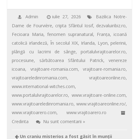
e
tt
ail
er
at
ta
b
er
e
s
je
Admin
iulie 27, 2026
Bazilica Notre-
Dame de Fourvière
,
cripta Sfântul Iosif
,
dezvaluiribiz.ro
,
o
st
A
az
Fecioara Maria
,
fenomen supranatural
,
Franţa
,
icoană
o
p
ă
catolică irlandeză
,
În secolul XIX
,
Irlanda
,
Lyon
,
pelerinii
,
k
p
plângă cu lacrimi de sânge
,
portalulvrajitoarelor.ro
,
procesiune
,
sărbătoarea Sfântului Patrick
,
venereze
icoana
,
vrajitoare-romania.com
,
vrajitoare-romania.ro
,
vrajitoareledinromania.com
,
vrajitoareonline.ro
,
www.international-witches.com
,
www.portalulvrajitoarelor.ro
,
www.vrajitoare-online.com
,
www.vrajitoareledinromania.ro
,
www.vrajitoareonline.ro/
,
www.vrajitoarero.com
,
www.vrajitoarero.ro
Credinta
Nu sunt comentarii »
Un craniu misterios a fost găsit în munţii