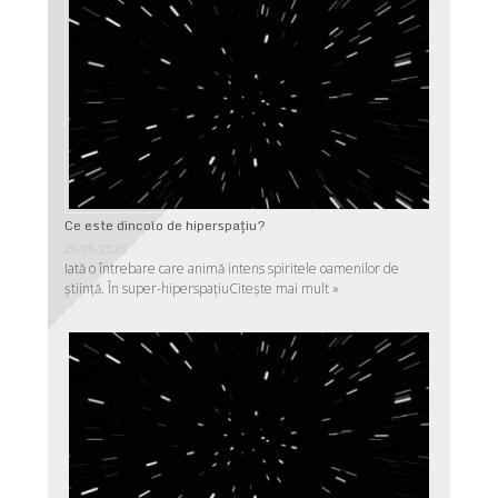
Ce este dincolo de hiperspaţiu?
29/06/2025
Iată o întrebare care animă intens spiritele oamenilor de
ştiinţă. În super-hiperspaţiu
Citește mai mult »