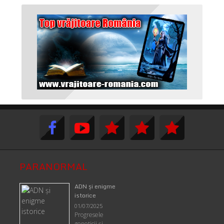
PARANORMAL
ADN şi enigme
istorice
01/07/2025
Progresele
geneticii şi