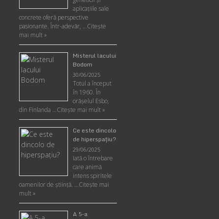
aplicaţiile sale
concrete oferă perspective
pasionante. Într-adevăr, …
Citește
mai mult »
Misterul lacului
Bodom
30/06/2025
Totul a început
în 1960. În
orășelul Esbo,
din Finlanda …
Citește mai mult »
Ce este dincolo
de hiperspaţiu?
29/06/2025
Iată o întrebare
care animă
intens spiritele
oamenilor de ştiinţă. …
Citește mai
mult »
A 5-a