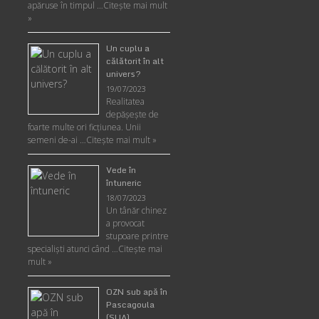
apăruse în timpul …
Citește mai mult
»
Un cuplu a
călătorit în alt
univers?
19/07/2023
Realitatea
depăşeşte de
foarte multe ori ficţiunea. Unii
semeni de-ai …
Citește mai mult »
Vede în
întuneric
18/07/2023
Un tânăr chinez
a provocat
stupoare printre
specialişti atunci când …
Citește mai
mult »
OZN sub apă în
Pascagoula
(SUA)