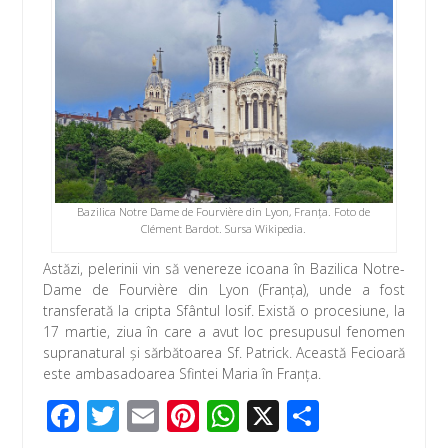
o
p
ă
k
p
Bazilica Notre Dame de Fourvière din Lyon, Franţa. Foto de
Clément Bardot. Sursa Wikipedia.
Astăzi, pelerinii vin să venereze icoana în Bazilica Notre-
Dame de Fourvière din Lyon (Franța), unde a fost
transferată la cripta Sfântul Iosif. Există o procesiune, la
17 martie, ziua în care a avut loc presupusul fenomen
supranatural și sărbătoarea Sf. Patrick. Această Fecioară
este ambasadoarea Sfintei Maria în Franța.
F
T
E
Pi
W
X
P
ac
wi
m
nt
h
ar