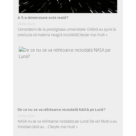
A 5-a dimensiune este reală?
28/06/2025
Cercetătorii de la prestigioasa universitate Oxford au ajuns la
concluzia că materia neagră invizibilă
Citește mai mult »
De ce nu se va reîntoarce niciodată NASA pe Lună?
27/06/2025
NASA nu se va reîntoarce niciodată pe Lună! De ce? Mulţi s-au
întrebat când au …
Citește mai mult »