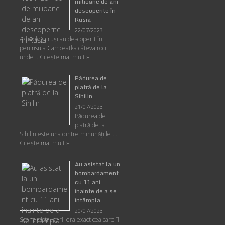
milioane de ani
descoperite în
Rusia
22/07/2023
Arheologii ruşi au descoperit în
peninsula Camceatka câteva roci
unde …
Citește mai mult »
Pădurea de
piatră de la
Sihilin
21/07/2023
Pădurea de
piatră de la
Sihilin este una dintre minunăţiile …
Citește mai mult »
Au asistat la un
bombardament
cu 11 ani
înainte de a se
întâmpla
20/07/2023
Scena distrugerii era exact cea care îi