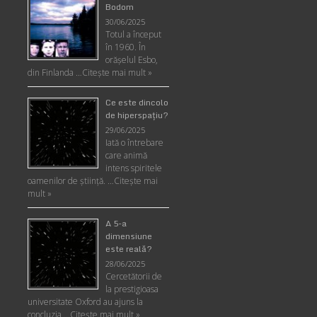
Bodom
30/06/2025
Totul a început
în 1960. În
orășelul Esbo,
din Finlanda …
Citește mai mult »
Ce este dincolo
de hiperspaţiu?
29/06/2025
Iată o întrebare
care animă
intens spiritele
oamenilor de ştiinţă. …
Citește mai
mult »
A 5-a
dimensiune
este reală?
28/06/2025
Cercetătorii de
la prestigioasa
universitate Oxford au ajuns la
concluzia …
Citește mai mult »