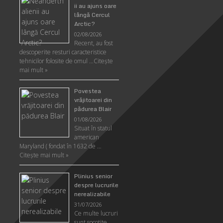
ii au ajuns oare
lângă Cercul
Arctic?
02/08/2026
Recent, au fost
descoperite resturi caracteristice
tehnicilor folosite de omul …
Citeşte
mai mult »
Povestea
vrăjitoarei din
pădurea Blair
01/08/2026
Situat în statul
american
Maryland ( fondat în 1632 de …
Citeşte mai mult »
Plinius senior
despre lucrurile
nerealizabile
31/07/2026
Ce multe lucruri
sunt socotite