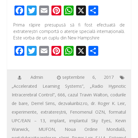
F
T
E
Pi
W
X
P
ac
wi
m
nt
h
ar
Prima răpire presupusă să fi fost efectuată de
e
tt
ail
er
at
ta
extratereștri comportă o atenție specială internațională.
b
er
e
s
je
Este vorba de un cuplu din New Hampshire
o
st
A
az
F
T
E
Pi
W
X
P
o
p
ă
ac
wi
m
nt
h
ar
k
p
e
tt
ail
er
at
ta
b
er
e
s
je
Admin
septembrie 6, 2017
„Accelerated Learning Systems”
,
„Radio Hypnotic
o
st
A
az
Intracerebral Control”
,
666
,
cazul Travin Walton
,
codurile
o
p
ă
de bare
,
Derrel Sims
,
dezvaluiribiz.ro
,
dr. Roger K. Leir
,
k
p
experimente
,
extratereştrii
,
Fenomenul OZN
,
formatul
UPC/EAN – 13
,
implant
,
implantul Sky Eyes
,
Kevin
Warwick
,
MUFON
,
Noua Ordine Mondială
,
portalulvrajitoarelor.ro
,
răpiri
,
Roger Leir
,
S.U.A.
,
Sistemul