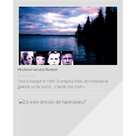
Misterul lacului Bodom
30/06/2025
Totul a început în 1960. În orășelul Esbo, din Finlanda se
găsește un lac numit …
Citește mai mult »