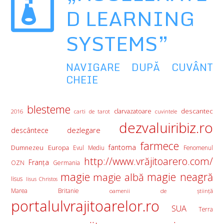
D LEARNING
SYSTEMS”
NAVIGARE DUPĂ CUVÂNT
CHEIE
blesteme
descantec
clarvazatoare
2016
carti de tarot
cuvintele
dezvaluiribiz.ro
descântece
dezlegare
farmece
fantoma
Europa
Dumnezeu
Evul Mediu
Fenomenul
http://www.vrăjitoarero.com/
Franţa
OZN
Germania
magie
magie albă
magie neagră
Iisus
Iisus Christos
Marea Britanie
oamenii de ştiinţă
portalulvrajitoarelor.ro
SUA
Terra