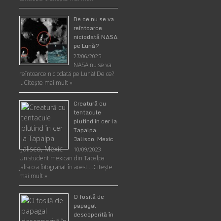
De ce nu se va
reîntoarce
niciodată NASA
pe Lună?
27/06/2025
NASA nu se va
reîntoarce niciodată pe Lună! De ce?
…
Citește mai mult »
Creatură cu
tentacule
plutind în cer la
Tapalpa
Jalisco, Mexic
10/09/2023
Un student mexican din Tapalpa
Jalisco a fotografiat în acest …
Citește
mai mult »
O fosilă de
papagal
descoperită în