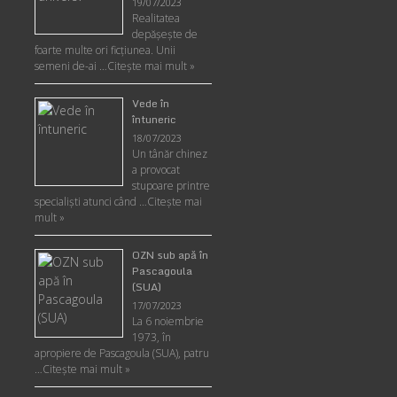
19/07/2023
Realitatea
depăşeşte de
foarte multe ori ficţiunea. Unii
semeni de-ai …
Citește mai mult »
Vede în
întuneric
18/07/2023
Un tânăr chinez
a provocat
stupoare printre
specialişti atunci când …
Citește mai
mult »
OZN sub apă în
Pascagoula
(SUA)
17/07/2023
La 6 noiembrie
1973, în
apropiere de Pascagoula (SUA), patru
…
Citește mai mult »