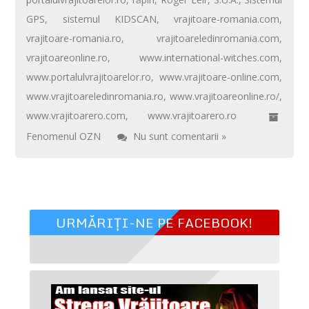
GPS
,
sistemul KIDSCAN
,
vrajitoare-romania.com
,
vrajitoare-romania.ro
,
vrajitoareledinromania.com
,
vrajitoareonline.ro
,
www.international-witches.com
,
www.portalulvrajitoarelor.ro
,
www.vrajitoare-online.com
,
www.vrajitoareledinromania.ro
,
www.vrajitoareonline.ro/
,
www.vrajitoarero.com
,
www.vrajitoarero.ro
Fenomenul OZN
Nu sunt comentarii »
URMĂRIȚI-NE PE FACEBOOK!