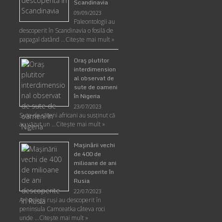
Scandinavia
09/09/2023
Paleontologii au
descoperit în Scandinavia o fosilă de
papagal datând …
Citește mai mult »
Oraş plutitor
interdimension
al observat de
sute de oameni
în Nigeria
23/07/2023
Sute de săteni africani au susținut că
au văzut un …
Citește mai mult »
Maşinării vechi
de 400 de
milioane de ani
descoperite în
Rusia
22/07/2023
Arheologii ruşi au descoperit în
peninsula Camceatka câteva roci
unde …
Citește mai mult »