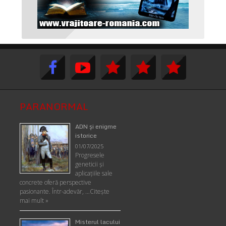
PARANORMAL
ADN şi enigme
istorice
01/07/2025
Progresele
geneticii şi
aplicaţiile sale
concrete oferă perspective
pasionante. Într-adevăr, …
Citește
mai mult »
Misterul lacului