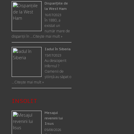
Disparițiile de
la West Ham
16/07/2023
În 1880, a
existat un
număr mare de
dispariții în …
Citește mai mult »
Iadul în Siberia
15/07/2023
Au descoperit
Infernul ?
Oamenii de
ştiinţă au săpat o
…
Citește mai mult »
INSOLIT
Mesajul
revenirii lui
Iisus
05/08/2026