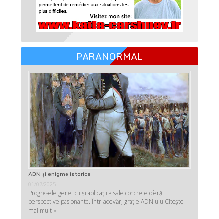
PARANORMAL
ADN şi enigme istorice
01/07/2025
Progresele geneticii şi aplicaţiile sale concrete oferă
perspective pasionante. Într-adevăr, graţie ADN-ului
Citește
mai mult »