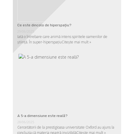
Ce este dincolo de hiperspaţiu?
29/06/2025
Iată o întrebare care animă intens spiritele oamenilor de
ştiinţă. În super-hiperspaţiu
Citește mai mult »
A 5-a dimensiune este reală?
28/06/2025
Cercetătorii de la prestigioasa universitate Oxford au ajuns la
concluzia că materia neagră invizibilă
Citește mai mult »