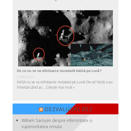
De ce nu se va reîntoarce niciodată NASA pe Lună?
27/06/2025
NASA nu se va reîntoarce niciodată pe Lună! De ce? Mulţi s-au
întrebat când au …
Citește mai mult »
DEZVALUIRI BIZ
William Saroyan despre inferioritate şi
superioritatea omului