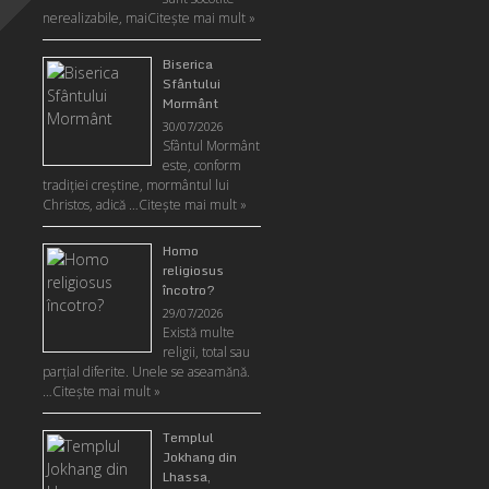
nerealizabile, mai
Citeşte mai mult »
Biserica
Sfântului
Mormânt
30/07/2026
Sfântul Mormânt
este, conform
tradiţiei creştine, mormântul lui
Christos, adică …
Citeşte mai mult »
Homo
religiosus
încotro?
29/07/2026
Există multe
religii, total sau
parţial diferite. Unele se aseamănă.
…
Citeşte mai mult »
Templul
Jokhang din
Lhassa,