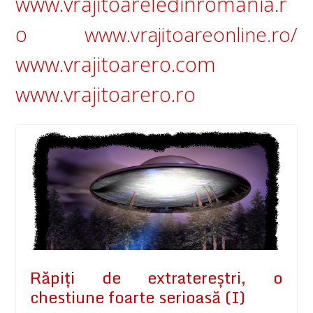
www.vrajitoareledinromania.r
o
www.vrajitoareonline.ro/
www.vrajitoarero.com
www.vrajitoarero.ro
Răpiți de extratereștri, o
chestiune foarte serioasă (I)