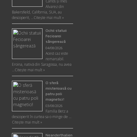
Carlos şi Ines
Alvarez din
Bakersfield, California, SUA, au
descoperit, …
Citeşte mai mult »
Ochii statuii
Fecioarei
sângerează
04/08/2026
Acest caz este
remarcabil.
Eroina, nativă din Saragossa, nu avea
…
Citeşte mai mult »
O sferă
misterioasă cu
patru poli
magnetici!
03/08/2026
Familia Betz a
descoperit în curtea sa o minge de …
Citeşte mai mult »
Neanderthalien