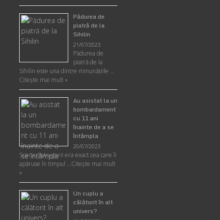
Pădurea de
piatră de la
Sihilin
21/07/2023
Pădurea de
piatră de la
Sihilin este una dintre minunăţiile …
Citește mai mult »
Au asistat la un
bombardament
cu 11 ani
înainte de a se
întâmpla
20/07/2023
Scena distrugerii era exact cea care îi
apăruse în timpul …
Citește mai mult
»
Un cuplu a
călătorit în alt
univers?