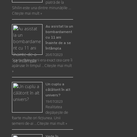
piatră de la
Sihilin este una dintre minunăţiile …
Citește mai mult »
Au asistat la un
bombardament
cu 11 ani
înainte de a se
întâmpla
20/07/2023
Scena distrugerii era exact cea care îi
apăruse în timpul …
Citește mai mult
»
Un cuplu a
călătorit în alt
univers?
19/07/2023
Realitatea
depăşeşte de
foarte multe ori ficţiunea. Unii
semeni de-ai …
Citește mai mult »
Vede în