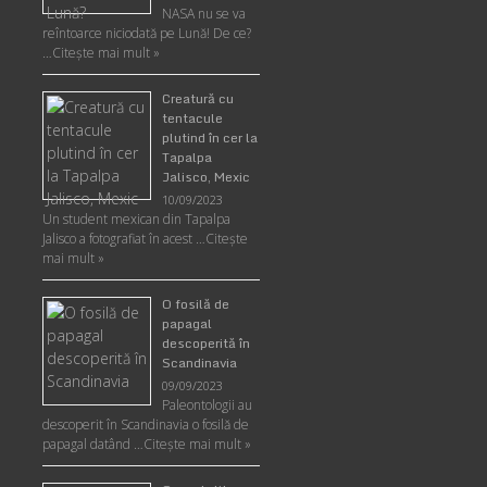
NASA nu se va
reîntoarce niciodată pe Lună! De ce?
…
Citește mai mult »
Creatură cu
tentacule
plutind în cer la
Tapalpa
Jalisco, Mexic
10/09/2023
Un student mexican din Tapalpa
Jalisco a fotografiat în acest …
Citește
mai mult »
O fosilă de
papagal
descoperită în
Scandinavia
09/09/2023
Paleontologii au
descoperit în Scandinavia o fosilă de
papagal datând …
Citește mai mult »