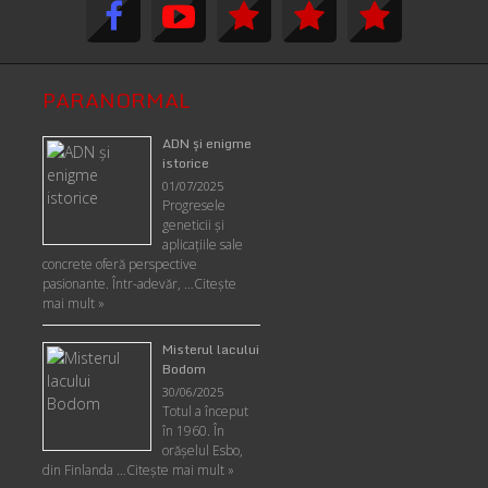
PARANORMAL
ADN şi enigme
istorice
01/07/2025
Progresele
geneticii şi
aplicaţiile sale
concrete oferă perspective
pasionante. Într-adevăr, …
Citește
mai mult »
Misterul lacului
Bodom
30/06/2025
Totul a început
în 1960. În
orășelul Esbo,
din Finlanda …
Citește mai mult »