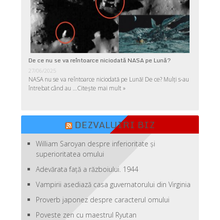
De ce nu se va reîntoarce niciodată NASA pe Lună?
27/06/2025
NASA nu se va reîntoarce niciodată pe Lună! De ce? Mulţi s-au
întrebat când au …
Citește mai mult »
DEZVALUIRI BIZ
William Saroyan despre inferioritate şi
superioritatea omului
Adevărata față a războiului. 1944
Vampirii asediază casa guvernatorului din Virginia
Proverb japonez despre caracterul omului
Poveste zen cu maestrul Ryutan