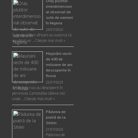
Oraş plutitor
interdimension
al observat de
sute de oameni
în Nigeria
23/07/2023
Sute de săteni africani au susținut că
au văzut un …
Citește mai mult »
Maşinării vechi
de 400 de
milioane de ani
descoperite în
Rusia
22/07/2023
Arheologii ruşi au descoperit în
peninsula Camceatka câteva roci
unde …
Citește mai mult »
Pădurea de
piatră de la
Sihilin
21/07/2023
Pădurea de