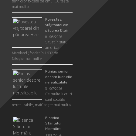
tehnicilor folosite de omul …
Citeşte
mai mult »
Povestea
vrăjitoarei din
pădurea Blair
01/08/2026
Situat în statul
american
Maryland ( fondat în 1632 de …
Citeşte mai mult »
Plinius senior
despre lucrurile
nerealizabile
31/07/2026
Ce multe lucruri
sunt socotite
nerealizabile, mai
Citeşte mai mult »
Biserica
Sfântului
Mormânt
30/07/2026