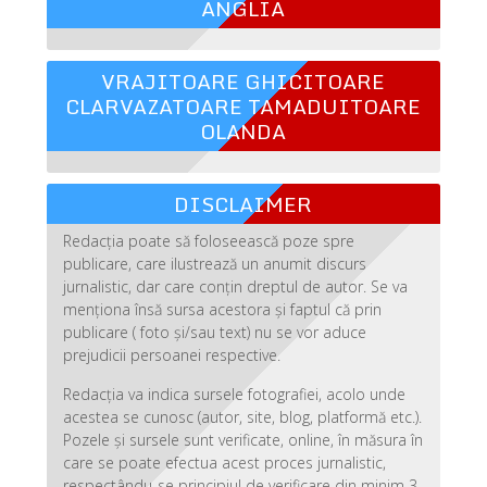
ANGLIA
VRAJITOARE GHICITOARE
CLARVAZATOARE TAMADUITOARE
OLANDA
DISCLAIMER
Redacția poate să foloseească poze spre
publicare, care ilustrează un anumit discurs
jurnalistic, dar care conțin dreptul de autor. Se va
menționa însă sursa acestora și faptul că prin
publicare ( foto și/sau text) nu se vor aduce
prejudicii persoanei respective.
Redacția va indica sursele fotografiei, acolo unde
acestea se cunosc (autor, site, blog, platformă etc.).
Pozele și sursele sunt verificate, online, în măsura în
care se poate efectua acest proces jurnalistic,
respectându-se principiul de verificare din minim 3