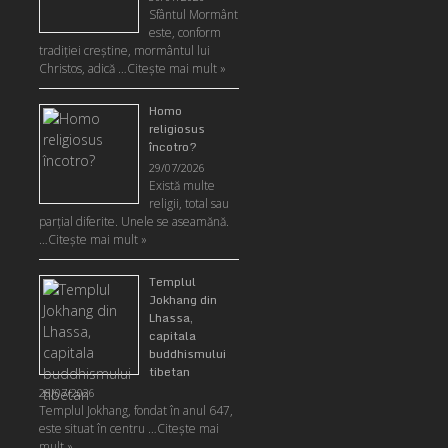
Sfântul Mormânt
este, conform
tradiţiei creştine, mormântul lui
Christos, adică …
Citeşte mai mult »
Homo
religiosus
încotro?
29/07/2026
Există multe
religii, total sau
parţial diferite. Unele se aseamănă.
…
Citeşte mai mult »
Templul
Jokhang din
Lhassa,
capitala
buddhismului
tibetan
28/07/2026
Templul Jokhang, fondat în anul 647,
este situat în centru …
Citeşte mai
mult »