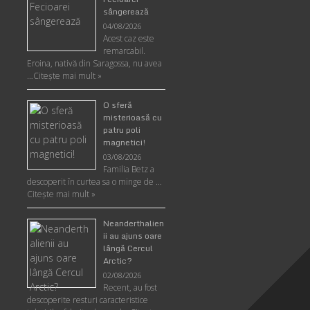
sângerează
04/08/2026
Acest caz este
remarcabil.
Eroina, nativă din Saragossa, nu avea
…
Citeşte mai mult »
O sferă
misterioasă cu
patru poli
magnetici!
03/08/2026
Familia Betz a
descoperit în curtea sa o minge de …
Citeşte mai mult »
Neanderthalien
ii au ajuns oare
lângă Cercul
Arctic?
02/08/2026
Recent, au fost
descoperite resturi caracteristice