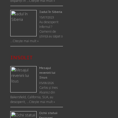
dispariții în …
Citește mai mult »
Iadul în Siberia
15/07/2023
Au descoperit
Infernul ?
Oamenii de
ştiinţă au săpat o
…
Citește mai mult »
INSOLIT
Mesajul
revenirii lui
Iisus
05/08/2026
Carlos şi Ines
Alvarez din
Bakersfield, California, SUA, au
descoperit, …
Citeşte mai mult »
Ochii statuii
Fecioarei