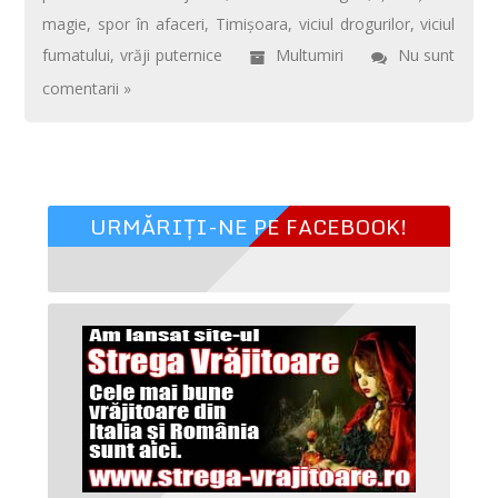
magie
,
spor în afaceri
,
Timişoara
,
viciul drogurilor
,
viciul
fumatului
,
vrăji puternice
Multumiri
Nu sunt
comentarii »
URMĂRIȚI-NE PE FACEBOOK!