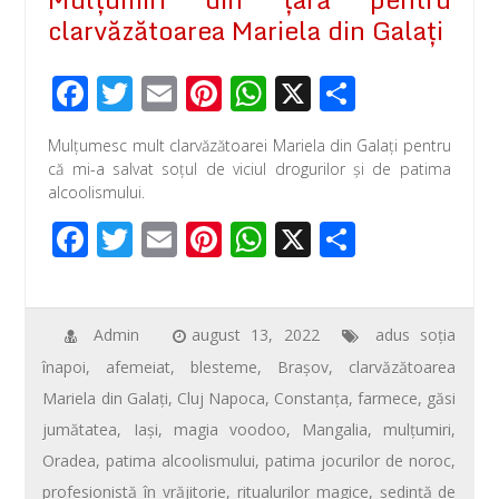
clarvăzătoarea Mariela din Galați
F
T
E
Pi
W
X
P
ac
wi
m
nt
h
ar
Mulţumesc mult clarvăzătoarei Mariela din Galați pentru
e
tt
ail
er
at
ta
că mi-a salvat soţul de viciul drogurilor și de patima
b
er
e
s
je
alcoolismului.
o
st
A
az
F
T
E
Pi
W
X
P
o
p
ă
ac
wi
m
nt
h
ar
k
p
e
tt
ail
er
at
ta
b
er
e
s
je
Admin
august 13, 2022
adus soţia
înapoi
,
afemeiat
,
blesteme
,
Braşov
,
clarvăzătoarea
o
st
A
az
Mariela din Galaţi
,
Cluj Napoca
,
Constanţa
,
farmece
,
găsi
o
p
ă
jumătatea
,
Iaşi
,
magia voodoo
,
Mangalia
,
mulţumiri
,
k
p
Oradea
,
patima alcoolismului
,
patima jocurilor de noroc
,
profesionistă în vrăjitorie
,
ritualurilor magice
,
şedinţă de