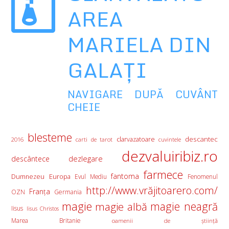
AREA
MARIELA DIN
GALAŢI
NAVIGARE DUPĂ CUVÂNT
CHEIE
blesteme
descantec
clarvazatoare
2016
carti de tarot
cuvintele
dezvaluiribiz.ro
descântece
dezlegare
farmece
fantoma
Europa
Dumnezeu
Evul Mediu
Fenomenul
http://www.vrăjitoarero.com/
Franţa
OZN
Germania
magie
magie albă
magie neagră
Iisus
Iisus Christos
Marea Britanie
oamenii de ştiinţă