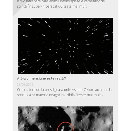
Iată o întrebare care animă intens spiritele oamenilor de
ştiinţă. În super-hiperspaţiu
Citește mai mult »
A 5-a dimensiune este reală?
28/06/2025
Cercetătorii de la prestigioasa universitate Oxford au ajuns la
concluzia că materia neagră invizibilă
Citește mai mult »