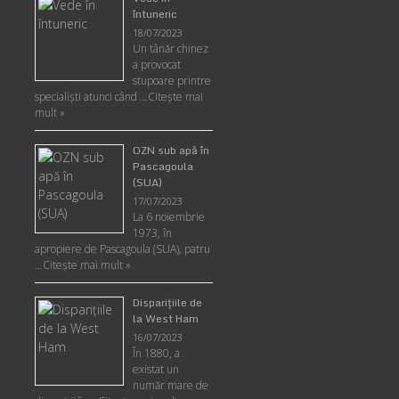
întuneric
18/07/2023
Un tânăr chinez
a provocat
stupoare printre
specialişti atunci când …
Citește mai
mult »
OZN sub apă în
Pascagoula
(SUA)
17/07/2023
La 6 noiembrie
1973, în
apropiere de Pascagoula (SUA), patru
…
Citește mai mult »
Disparițiile de
la West Ham
16/07/2023
În 1880, a
existat un
număr mare de