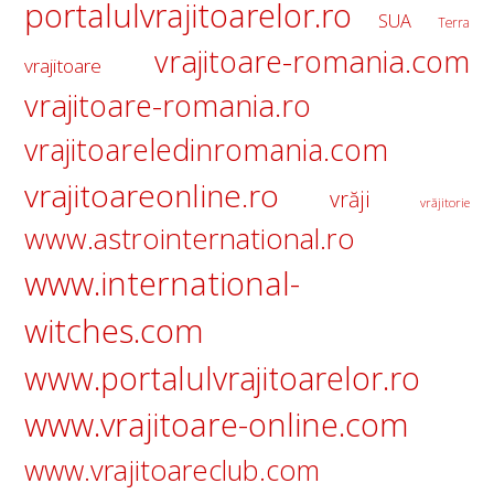
portalulvrajitoarelor.ro
SUA
Terra
vrajitoare-romania.com
vrajitoare
vrajitoare-romania.ro
vrajitoareledinromania.com
vrajitoareonline.ro
vrăji
vrăjitorie
www.astrointernational.ro
www.international-
witches.com
www.portalulvrajitoarelor.ro
www.vrajitoare-online.com
www.vrajitoareclub.com