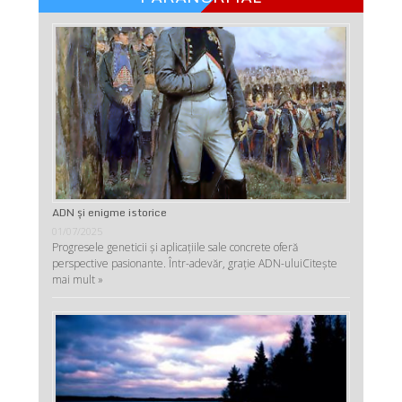
ADN şi enigme istorice
01/07/2025
Progresele geneticii şi aplicaţiile sale concrete oferă
perspective pasionante. Într-adevăr, graţie ADN-ului
Citește
mai mult »