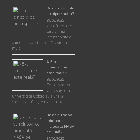
Ce este dincolo
de hiperspaţiu?
29/06/2025
Iată o întrebare
care animă
intens spiritele
oamenilor de ştiinţă. …
Citește mai
mult »
A 5-a
dimensiune
este reală?
28/06/2025
Cercetătorii de
la prestigioasa
universitate Oxford au ajuns la
concluzia …
Citește mai mult »
De ce nu se va
reîntoarce
niciodată NASA
pe Lună?
27/06/2025