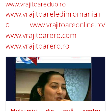
www.vrajitoareclub.ro
www.vrajitoareledinromania.r
o
www.vrajitoareonline.ro/
www.vrajitoarero.com
www.vrajitoarero.ro
Mulţumiri din țară pentru