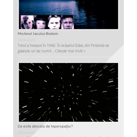
Misterul lacului Bodom
30/06/2025
Totul a început în 1960. În orășelul Esbo, din Finlanda se
găsește un lac numit …
Citește mai mult »
Ce este dincolo de hiperspaţiu?
29/06/2025