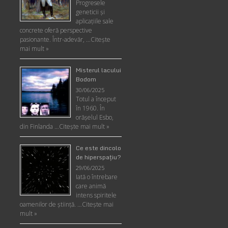
Progresele
geneticii şi
aplicaţiile sale
concrete oferă perspective
pasionante. Într-adevăr, …
Citește
mai mult »
Misterul lacului
Bodom
30/06/2025
Totul a început
în 1960. În
orășelul Esbo,
din Finlanda …
Citește mai mult »
Ce este dincolo
de hiperspaţiu?
29/06/2025
Iată o întrebare
care animă
intens spiritele
oamenilor de ştiinţă. …
Citește mai
mult »