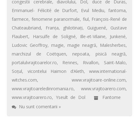
congestii cerebrale
,
diavolului
,
Dol
,
duce de Duras
,
Emmanuel- Félicité de Durfort
,
Evul Mediu
,
fantoma
,
farmece
,
fenomene paranormale
,
fiul
,
François-René de
Chateaubriand
,
Franţa
,
ghilotinaţi
,
Guiguené
,
Gustave
Flaubert
,
Harsulfe de Soligné
,
Ille-et-Vilaine
,
Junkené
,
Ludovic Geoffroy
,
magie
,
magie neagră
,
Malesherbes
,
marchizul de Coëtquen
,
nepoata
,
pisică neagră
,
portalulvrajitoarelor.ro
,
Rennes
,
Rivallon
,
Saint-Malo
,
Soţul
,
vicontelui Haimon d’Aleth
,
www.international-
witches.com
,
www.vrajitoare-online.com
,
www.vrajitoareledinromania.ro
,
www.vrajitoarero.com
,
www.vrajitoarero.ro
,
Yseult de Dol
Fantome
Nu sunt comentarii »