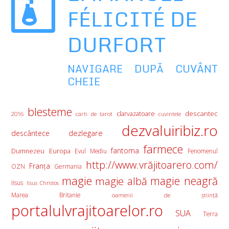
FÉLICITÉ DE
DURFORT
NAVIGARE DUPĂ CUVÂNT
CHEIE
blesteme
descantec
clarvazatoare
2016
carti de tarot
cuvintele
dezvaluiribiz.ro
descântece
dezlegare
farmece
fantoma
Europa
Dumnezeu
Evul Mediu
Fenomenul
http://www.vrăjitoarero.com/
Franţa
OZN
Germania
magie
magie albă
magie neagră
Iisus
Iisus Christos
Marea Britanie
oamenii de ştiinţă
portalulvrajitoarelor.ro
SUA
Terra