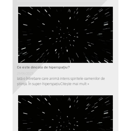
Ce este dincolo de hiperspaţiu?
29/06/2025
Iată o întrebare care animă intens spiritele oamenilor de
ştiinţă. În super-hiperspaţiu
Citește mai mult »