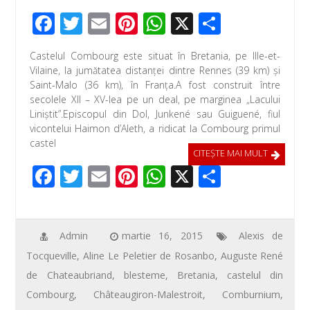
F
T
E
Pi
W
X
P
ac
wi
m
nt
h
ar
Castelul Combourg este situat în Bretania, pe Ille-et-
e
tt
ail
er
at
ta
Vilaine, la jumătatea distanței dintre Rennes (39 km) și
b
er
e
s
je
Saint-Malo (36 km), în Franța.A fost construit între
secolele XII – XV-lea pe un deal, pe marginea „Lacului
o
st
A
az
Liniştit”.Episcopul din Dol, Junkené sau Guiguené, fiul
o
p
ă
vicontelui Haimon d’Aleth, a ridicat la Combourg primul
castel
k
p
CITEŞTE MAI MULT
F
T
E
Pi
W
X
P
ac
wi
m
nt
h
ar
e
tt
ail
er
at
ta
b
er
e
s
je
Admin
martie 16, 2015
Alexis de
Tocqueville
,
Aline Le Peletier de Rosanbo
,
Auguste René
o
st
A
az
de Chateaubriand
,
blesteme
,
Bretania
,
castelul din
o
p
ă
Combourg
,
Châteaugiron-Malestroit
,
Comburnium
,
k
p