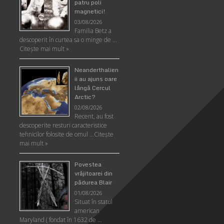
patru poli
magnetici!
03/08/2026
Familia Betz a
descoperit în curtea sa o minge de …
Citeşte mai mult »
Neanderthalien
ii au ajuns oare
lângă Cercul
Arctic?
02/08/2026
Recent, au fost
descoperite resturi caracteristice
tehnicilor folosite de omul …
Citeşte
mai mult »
Povestea
vrăjitoarei din
pădurea Blair
01/08/2026
Situat în statul
american
Maryland ( fondat în 1632 de …