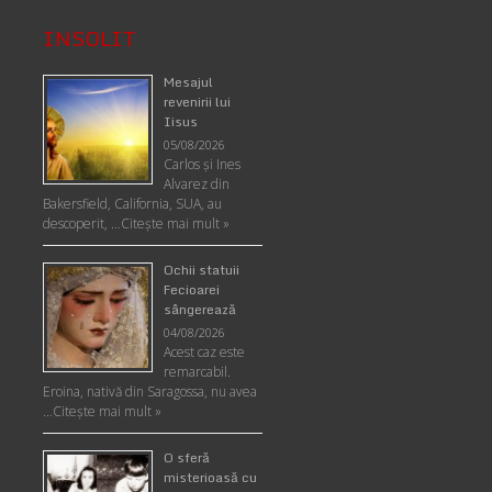
INSOLIT
Mesajul
revenirii lui
Iisus
05/08/2026
Carlos şi Ines
Alvarez din
Bakersfield, California, SUA, au
descoperit, …
Citeşte mai mult »
Ochii statuii
Fecioarei
sângerează
04/08/2026
Acest caz este
remarcabil.
Eroina, nativă din Saragossa, nu avea
…
Citeşte mai mult »
O sferă
misterioasă cu