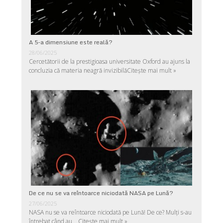
A 5-a dimensiune este reală?
28/06/2025
Cercetătorii de la prestigioasa universitate Oxford au ajuns la
concluzia că materia neagră invizibilă
Citește mai mult »
De ce nu se va reîntoarce niciodată NASA pe Lună?
27/06/2025
NASA nu se va reîntoarce niciodată pe Lună! De ce? Mulţi s-au
întrebat când au …
Citește mai mult »