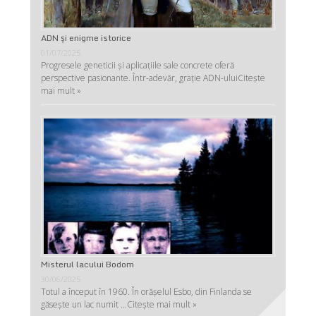
ADN şi enigme istorice
01/07/2025
Progresele geneticii şi aplicaţiile sale concrete oferă
perspective pasionante. Într-adevăr, graţie ADN-ului
Citește
mai mult »
Misterul lacului Bodom
30/06/2025
Totul a început în 1960. În orășelul Esbo, din Finlanda se
găsește un lac numit …
Citește mai mult »