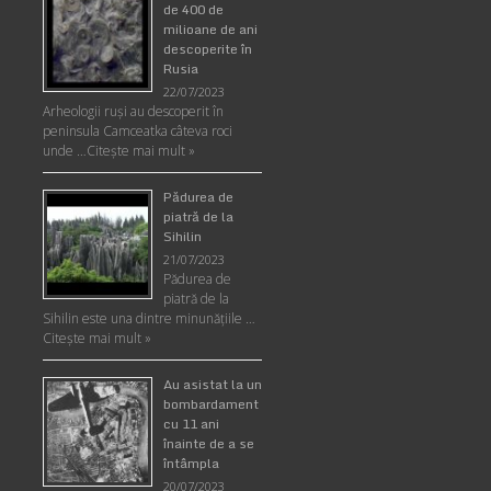
de 400 de
milioane de ani
descoperite în
Rusia
22/07/2023
Arheologii ruşi au descoperit în
peninsula Camceatka câteva roci
unde …
Citește mai mult »
Pădurea de
piatră de la
Sihilin
21/07/2023
Pădurea de
piatră de la
Sihilin este una dintre minunăţiile …
Citește mai mult »
Au asistat la un
bombardament
cu 11 ani
înainte de a se
întâmpla
20/07/2023