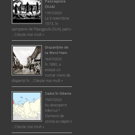
Pascagoula
(SUA)
17/07/2023
La 6 noiembrie
1973, în
apropiere de Pascagoula (SUA), patru
…
Citește mai mult »
Disparițiile de
la West Ham
16/07/2023
În 1880, a
existat un
număr mare de
dispariții în …
Citește mai mult »
Iadul în Siberia
15/07/2023
Au descoperit
Infernul ?
Oamenii de
ştiinţă au săpat o
…
Citește mai mult »