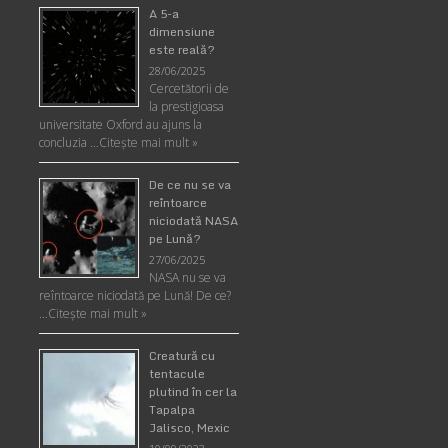
A 5-a
dimensiune
este reală?
28/06/2025
Cercetătorii de
la prestigioasa
universitate Oxford au ajuns la
concluzia …
Citește mai mult »
De ce nu se va
reîntoarce
niciodată NASA
pe Lună?
27/06/2025
NASA nu se va
reîntoarce niciodată pe Lună! De ce?
…
Citește mai mult »
Creatură cu
tentacule
plutind în cer la
Tapalpa
Jalisco, Mexic