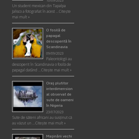
10/09/2023
Un student mexican din Tapalpa
Jalisco a fotografiat în acest …
Citește
mai mult »
O fosilă de
papagal
descoperită în
Scandinavia
09/09/2023
Paleontologii au
descoperit în Scandinavia o fosilă de
papagal datând …
Citește mai mult »
Oraş plutitor
interdimension
al observat de
sute de oameni
în Nigeria
23/07/2023
Sute de săteni africani au susținut că
au văzut un …
Citește mai mult »
Maşinării vechi