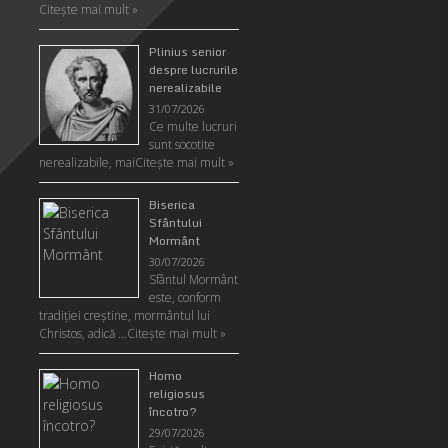
Citeşte mai mult »
Plinius senior
despre lucrurile
nerealizabile
31/07/2026
Ce multe lucruri
sunt socotite
nerealizabile, mai
Citeşte mai mult »
Biserica
Sfântului
Mormânt
30/07/2026
Sfântul Mormânt
este, conform
tradiţiei creştine, mormântul lui
Christos, adică …
Citeşte mai mult »
Homo
religiosus
încotro?
29/07/2026