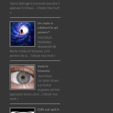
Scena distrugerii era exact cea care îi
apăruse în timpul …
Citește mai mult
»
Un cuplu a
călătorit în alt
univers?
19/07/2023
Realitatea
depăşeşte de
foarte multe ori ficţiunea. Unii
semeni de-ai …
Citește mai mult »
Vede în
întuneric
18/07/2023
Un tânăr chinez
a provocat
stupoare printre
specialişti atunci când …
Citește mai
mult »
OZN sub apă în