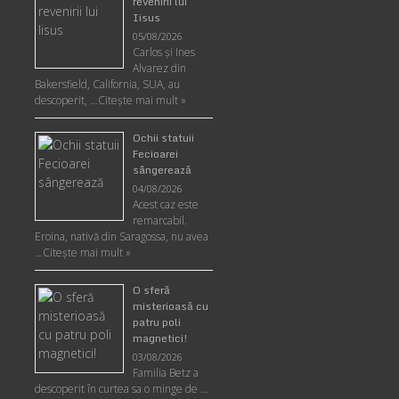
revenirii lui
Iisus
05/08/2026
Carlos şi Ines
Alvarez din
Bakersfield, California, SUA, au
descoperit, …
Citeşte mai mult »
Ochii statuii
Fecioarei
sângerează
04/08/2026
Acest caz este
remarcabil.
Eroina, nativă din Saragossa, nu avea
…
Citeşte mai mult »
O sferă
misterioasă cu
patru poli
magnetici!
03/08/2026
Familia Betz a
descoperit în curtea sa o minge de …