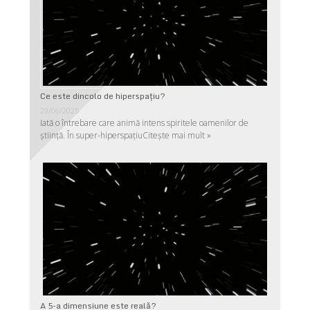
Ce este dincolo de hiperspaţiu?
29/06/2025
Iată o întrebare care animă intens spiritele oamenilor de
ştiinţă. În super-hiperspaţiu
Citește mai mult »
A 5-a dimensiune este reală?