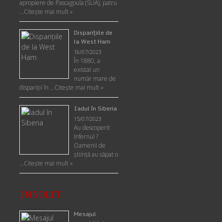
apropiere de Pascagoula (SUA), patru
…
Citește mai mult »
Disparițiile de
la West Ham
16/07/2023
În 1880, a
existat un
număr mare de
dispariții în …
Citește mai mult »
Iadul în Siberia
15/07/2023
Au descoperit
Infernul ?
Oamenii de
ştiinţă au săpat o
…
Citește mai mult »
INSOLIT
Mesajul