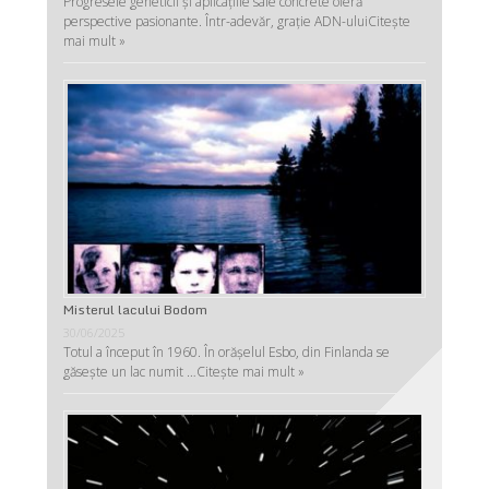
Progresele geneticii şi aplicaţiile sale concrete oferă
perspective pasionante. Într-adevăr, graţie ADN-ului
Citește
mai mult »
Misterul lacului Bodom
30/06/2025
Totul a început în 1960. În orășelul Esbo, din Finlanda se
găsește un lac numit …
Citește mai mult »