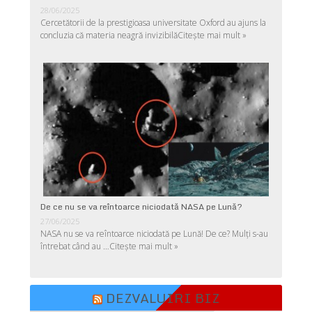
28/06/2025
Cercetătorii de la prestigioasa universitate Oxford au ajuns la
concluzia că materia neagră invizibilă
Citește mai mult »
De ce nu se va reîntoarce niciodată NASA pe Lună?
27/06/2025
NASA nu se va reîntoarce niciodată pe Lună! De ce? Mulţi s-au
întrebat când au …
Citește mai mult »
DEZVALUIRI BIZ