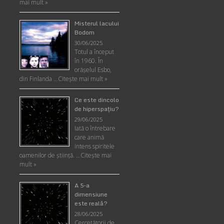
mai mult »
Misterul lacului
Bodom
30/06/2025
Totul a început
în 1960. În
orășelul Esbo,
din Finlanda …
Citește mai mult »
Ce este dincolo
de hiperspaţiu?
29/06/2025
Iată o întrebare
care animă
intens spiritele
oamenilor de ştiinţă. …
Citește mai
mult »
A 5-a
dimensiune
este reală?
28/06/2025
Cercetătorii de