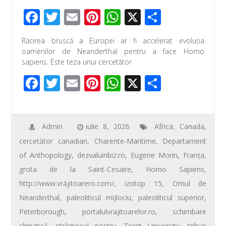
F
T
E
Pi
W
X
P
ac
wi
m
nt
h
ar
Răcirea bruscă a Europei ar fi accelerat evoluţia
e
tt
ail
er
at
ta
oamenilor de Neanderthal pentru a face Homo
b
er
e
s
je
sapiens. Este teza unui cercetător
o
st
A
az
F
T
E
Pi
W
X
P
o
p
ă
ac
wi
m
nt
h
ar
k
p
e
tt
ail
er
at
ta
b
er
e
s
je
Admin
iulie 8, 2026
Africa
,
Canada
,
cercetător canadian
,
Charente-Maritime
,
Departament
o
st
A
az
of Anthopology
,
dezvaluiribiz.ro
,
Eugene Morin
,
Franţa
,
o
p
ă
grota de la Saint-Cesaire
,
Homo Sapiens
,
k
p
http://www.vrăjitoarero.com/
,
izotop 15
,
Omul de
Neanderthal
,
paleoliticul mijlociu
,
paleoliticul superior
,
Peterborough
,
portalulvrajitoarelor.ro
,
schimbare
climatică
,
strămoşul nostru
,
Trent University
,
triburi