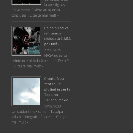
la prestigioasa
universitate Oxford au ajuns la
concluzia …
Citește mai mult »
De ce nu se va
reîntoarce
niciodată NASA
pe Lună?
27/06/2025
NASA nu se va
reîntoarce niciodată pe Lună! De ce?
…
Citește mai mult »
Creatură cu
tentacule
plutind în cer la
Tapalpa
Jalisco, Mexic
10/09/2023
Un student mexican din Tapalpa
Jalisco a fotografiat în acest …
Citește
mai mult »