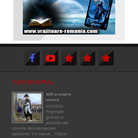
PARANORMAL
ADN şi enigme
istorice
01/07/2025
Progresele
geneticii şi
aplicaţiile sale
concrete oferă perspective
pasionante. Într-adevăr, …
Citește