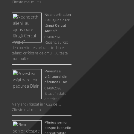
Citeşte mai mult »
Neanderthalien
ii au ajuns oare
lângă Cercul
Arctic?
02/08/2026
Recent, au fost
descoperite resturi caracteristice
tehnicilor folosite de omul …
Citeşte
mai mult »
Povestea
vrăjitoarei din
pădurea Blair
01/08/2026
Situat în statul
american
Maryland ( fondat în 1632 de …
Citeşte mai mult »
Plinius senior
despre lucrurile
nerealizabile