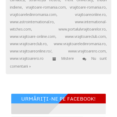
indiene
,
vrajitoare-romania.com
,
vrajitoare-romania.ro
,
vrajitoareledinromania.com
,
vrajitoareonline.ro
,
www.astrointernational.ro
,
www.international-
witches.com
,
www.portalulvrajitoarelor.ro
,
www.vrajitoare-online.com
,
www.vrajitoareclub.com
,
www.vrajitoareclub.ro
,
www.vrajitoareledinromania.ro
,
www.vrajitoareonline.ro/
,
www.vrajitoarero.com
,
www.vrajitoarero.ro
Mistere
Nu sunt
comentarii »
URMĂRIȚI-NE PE FACEBOOK!