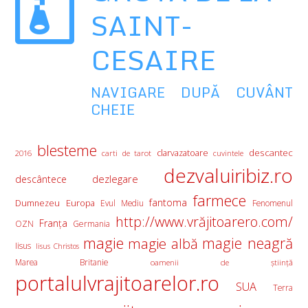
SAINT-
CESAIRE
NAVIGARE DUPĂ CUVÂNT
CHEIE
blesteme
descantec
clarvazatoare
2016
carti de tarot
cuvintele
dezvaluiribiz.ro
descântece
dezlegare
farmece
fantoma
Europa
Dumnezeu
Evul Mediu
Fenomenul
http://www.vrăjitoarero.com/
Franţa
OZN
Germania
magie
magie albă
magie neagră
Iisus
Iisus Christos
Marea Britanie
oamenii de ştiinţă
portalulvrajitoarelor.ro
SUA
Terra