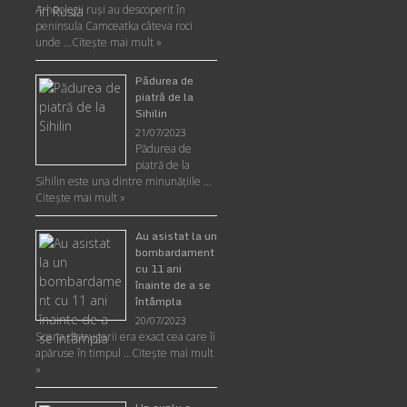
Arheologii ruşi au descoperit în
peninsula Camceatka câteva roci
unde …
Citește mai mult »
Pădurea de
piatră de la
Sihilin
21/07/2023
Pădurea de
piatră de la
Sihilin este una dintre minunăţiile …
Citește mai mult »
Au asistat la un
bombardament
cu 11 ani
înainte de a se
întâmpla
20/07/2023
Scena distrugerii era exact cea care îi
apăruse în timpul …
Citește mai mult
»