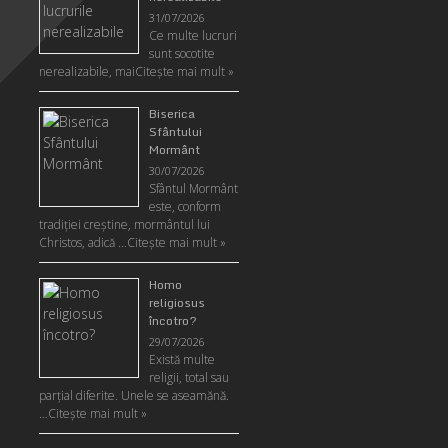
31/07/2026
Ce multe lucruri
sunt socotite
nerealizabile, mai
Citeşte mai mult »
Biserica
Sfântului
Mormânt
30/07/2026
Sfântul Mormânt
este, conform
tradiţiei creştine, mormântul lui
Christos, adică …
Citeşte mai mult »
Homo
religiosus
încotro?
29/07/2026
Există multe
religii, total sau
parţial diferite. Unele se aseamănă.
…
Citeşte mai mult »