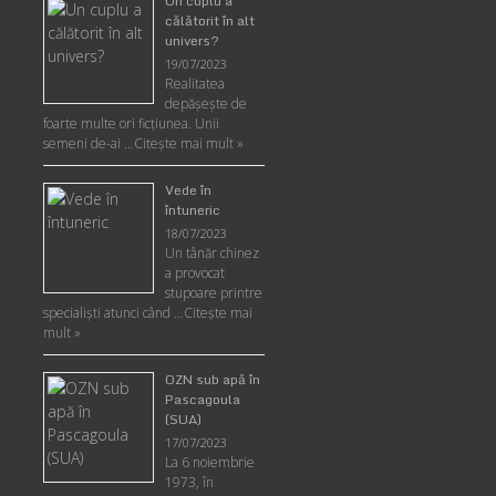
Un cuplu a
călătorit în alt
univers?
19/07/2023
Realitatea
depăşeşte de
foarte multe ori ficţiunea. Unii
semeni de-ai …
Citește mai mult »
Vede în
întuneric
18/07/2023
Un tânăr chinez
a provocat
stupoare printre
specialişti atunci când …
Citește mai
mult »
OZN sub apă în
Pascagoula
(SUA)
17/07/2023
La 6 noiembrie
1973, în