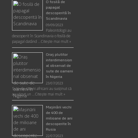
O fosilă de
papagal
descoperită în
Scandinavia
09/09/2023
Paleontologii au
descoperit în Scandinavia o fosilă de
papagal datând …
Citește mai mult »
Oraş plutitor
interdimension
al observat de
sute de oameni
în Nigeria
23/07/2023
Sute de săteni africani au susținut că
au văzut un …
Citește mai mult »
Maşinării vechi
de 400 de
milioane de ani
descoperite în
Rusia
22/07/2023