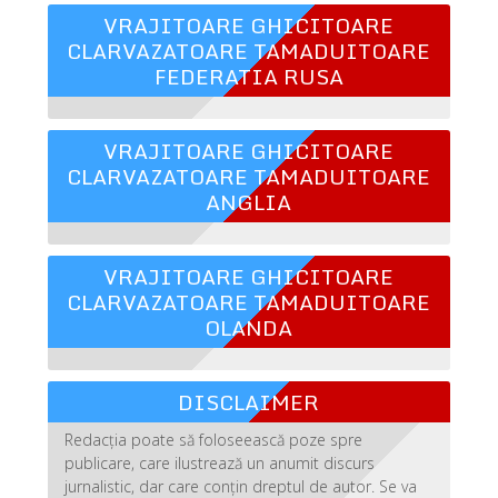
VRAJITOARE GHICITOARE
CLARVAZATOARE TAMADUITOARE
FEDERATIA RUSA
VRAJITOARE GHICITOARE
CLARVAZATOARE TAMADUITOARE
ANGLIA
VRAJITOARE GHICITOARE
CLARVAZATOARE TAMADUITOARE
OLANDA
DISCLAIMER
Redacția poate să foloseească poze spre
publicare, care ilustrează un anumit discurs
jurnalistic, dar care conțin dreptul de autor. Se va