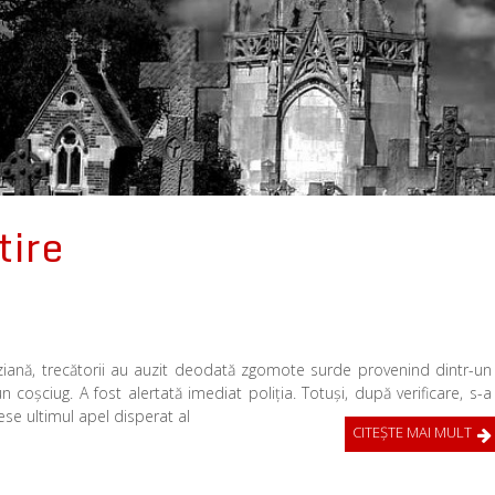
tire
ariziană, trecătorii au auzit deodată zgomote surde provenind dintr-un
oşciug. A fost alertată imediat poliţia. Totuşi, după verificare, s-a
ese ultimul apel disperat al
CITEŞTE MAI MULT