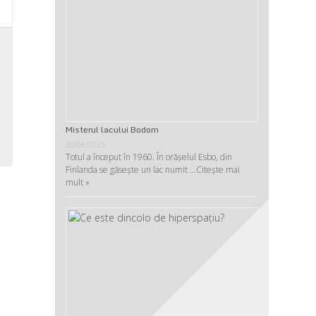
,
e
,
-
u
Misterul lacului Bodom
30/06/2025
Totul a început în 1960. În orășelul Esbo, din
Finlanda se găsește un lac numit …
Citește mai
mult »