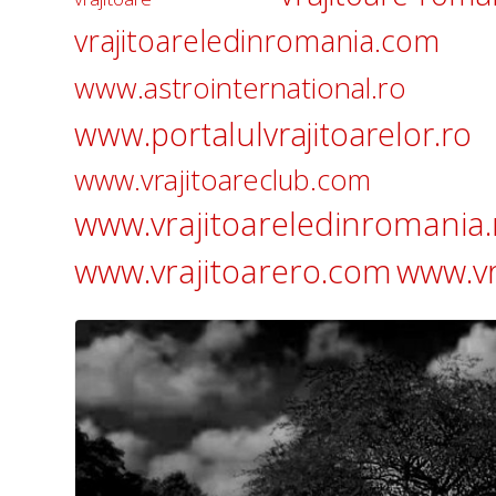
vrajitoareledinromania.com
www.astrointernational.ro
www.portalulvrajitoarelor.ro
www.vrajitoareclub.com
www.vrajitoareledinromania.
www.vrajitoarero.com
www.vr