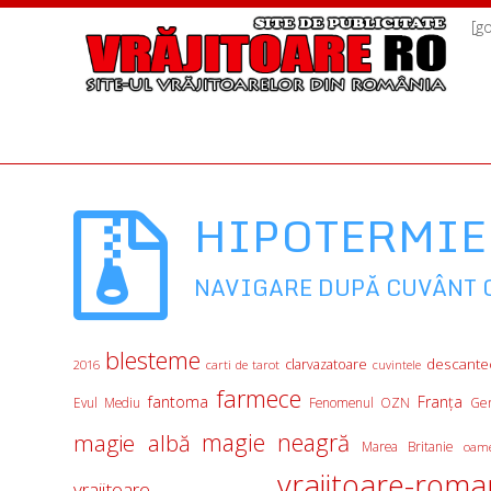
[g
HIPOTERMIE
NAVIGARE DUPĂ CUVÂNT 
blesteme
descante
clarvazatoare
2016
carti de tarot
cuvintele
farmece
fantoma
Franţa
Evul Mediu
Fenomenul OZN
Ge
magie albă
magie neagră
Marea Britanie
oame
vrajitoare-roma
vrajitoare