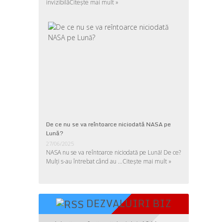
invizibilă
Citește mai mult »
De ce nu se va reîntoarce niciodată NASA pe
Lună?
27/06/2025
NASA nu se va reîntoarce niciodată pe Lună! De ce?
Mulţi s-au întrebat când au …
Citește mai mult »
DEZVALUIRI BIZ