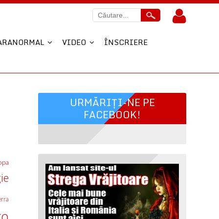
ARANORMAL
VIDEO
ÎNSCRIERE
URMĂRIȚI-NE PE
FACEBOOK!
opa
ie
erra
ro