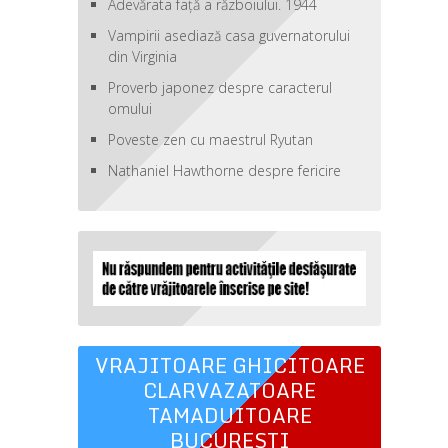
Adevărata față a războiului. 1944
Vampirii asediază casa guvernatorului
din Virginia
Proverb japonez despre caracterul
omului
Poveste zen cu maestrul Ryutan
Nathaniel Hawthorne despre fericire
VRAJITOARE GHICITOARE
CLARVAZATOARE
TAMADUITOARE
BUCURESTI