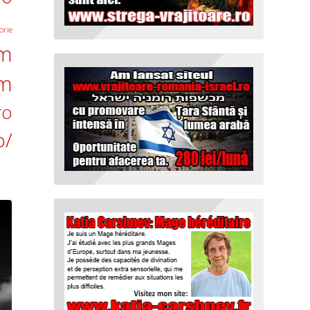
orie
om
om
ro
o/