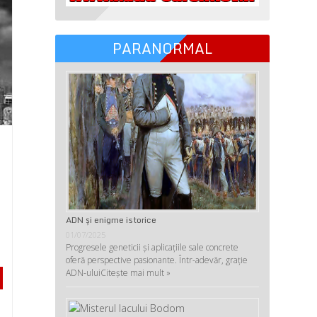
PARANORMAL
ADN şi enigme istorice
01/07/2025
Progresele geneticii şi aplicaţiile sale concrete
oferă perspective pasionante. Într-adevăr, graţie
ADN-ului
Citește mai mult »