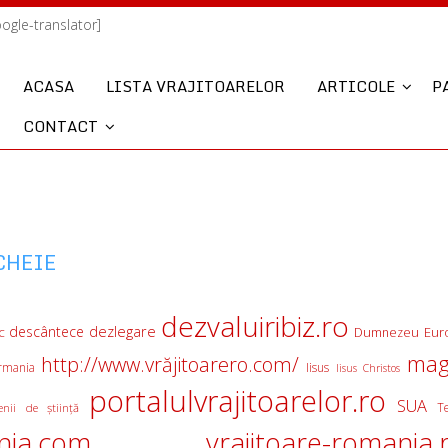
oogle-translator]
ACASA
LISTA VRAJITOARELOR
ARTICOLE
P
CONTACT
CHEIE
dezvaluiribiz.ro
descântece
dezlegare
c
Eur
Dumnezeu
mag
http://www.vrăjitoarero.com/
rmania
Iisus
Iisus Christos
portalulvrajitoarelor.ro
SUA
T
nii de ştiinţă
nia.com
vrajitoare-romania.