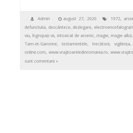
ac
wi
m
nt
h
ar
k
p
e
tt
ail
er
at
ta
b
er
e
s
je
Admin
august 27, 2020
1972
,
arse
defunctului
,
descântece
,
dezlegare
,
electroencefalogra
o
st
A
az
viu
,
îngropaţi vii
,
intoxicat de arsenic
,
magie
,
magie albă
o
p
ă
Tarn-et-Garonne
,
testamentele
,
trecătorii
,
vigilenţa
k
p
online.com
,
www.vrajitoareledinromania.ro
,
www.vrajit
sunt comentarii »