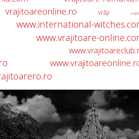
vrajitoareonline.ro
vrăji
vrăjit
www.international-witches.c
www.vrajitoare-online.c
www.vrajitoareclub.
ro
www.vrajitoareonline.r
ajitoarero.ro