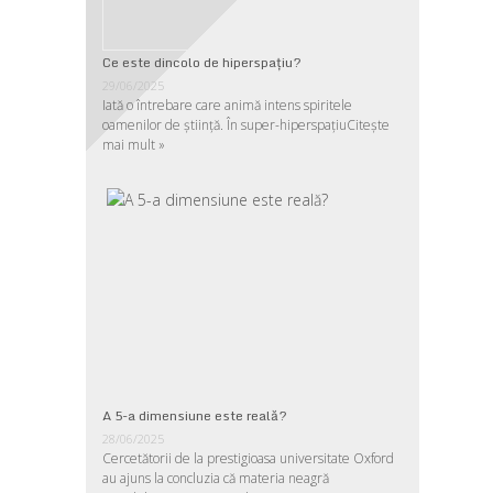
Ce este dincolo de hiperspaţiu?
29/06/2025
Iată o întrebare care animă intens spiritele
oamenilor de ştiinţă. În super-hiperspaţiu
Citește
mai mult »
A 5-a dimensiune este reală?
28/06/2025
Cercetătorii de la prestigioasa universitate Oxford
au ajuns la concluzia că materia neagră