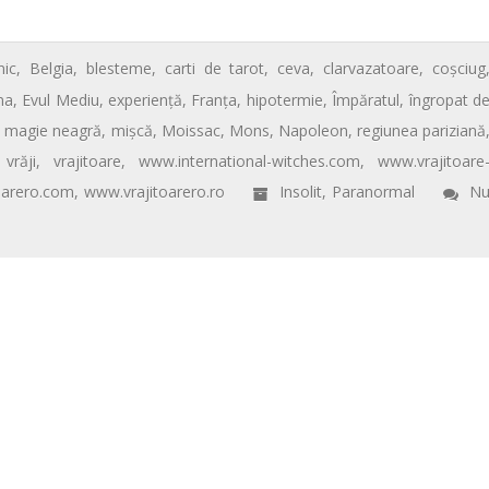
nic
,
Belgia
,
blesteme
,
carti de tarot
,
ceva
,
clarvazatoare
,
coşciug
ma
,
Evul Mediu
,
experienţă
,
Franţa
,
hipotermie
,
Împăratul
,
îngropat d
,
magie neagră
,
mişcă
,
Moissac
,
Mons
,
Napoleon
,
regiunea pariziană
,
vrăji
,
vrajitoare
,
www.international-witches.com
,
www.vrajitoare
oarero.com
,
www.vrajitoarero.ro
Insolit
,
Paranormal
N