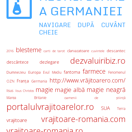
A GERMANIEI
NAVIGARE DUPĂ CUVÂNT
CHEIE
blesteme
descantec
clarvazatoare
2016
carti de tarot
cuvintele
dezvaluiribiz.ro
descântece
dezlegare
farmece
fantoma
Europa
Dumnezeu
Evul Mediu
Fenomenul
http://www.vrăjitoarero.com/
Franţa
OZN
Germania
magie
magie albă
magie neagră
Iisus
Iisus Christos
Marea Britanie
oamenii de ştiinţă
portalulvrajitoarelor.ro
SUA
Terra
vrajitoare-romania.com
vrajitoare
vrajitoare-romania.ro