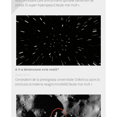
Iată o întrebare care animă intens spiritele oamenilor de
ştiinţă. În super-hiperspaţiu
Citește mai mult »
A 5-a dimensiune este reală?
28/06/2025
Cercetătorii de la prestigioasa universitate Oxford au ajuns la
concluzia că materia neagră invizibilă
Citește mai mult »