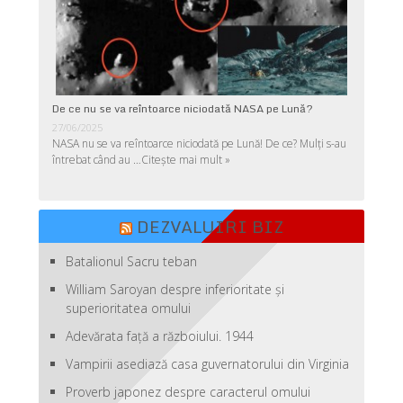
De ce nu se va reîntoarce niciodată NASA pe Lună?
27/06/2025
NASA nu se va reîntoarce niciodată pe Lună! De ce? Mulţi s-au
întrebat când au …
Citește mai mult »
DEZVALUIRI BIZ
Batalionul Sacru teban
William Saroyan despre inferioritate şi
superioritatea omului
Adevărata față a războiului. 1944
Vampirii asediază casa guvernatorului din Virginia
Proverb japonez despre caracterul omului