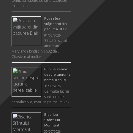
tehnicilor folosite de omul …
Citeşte
mai mult »
Povestea
vrăjitoarei din
pădurea Blair
01/08/2026
Situat în statul
american
Maryland ( fondat în 1632 de …
Citeşte mai mult »
Plinius senior
despre lucrurile
nerealizabile
31/07/2026
Ce multe lucruri
sunt socotite
nerealizabile, mai
Citeşte mai mult »
Biserica
Sfântului
Mormânt
30/07/2026