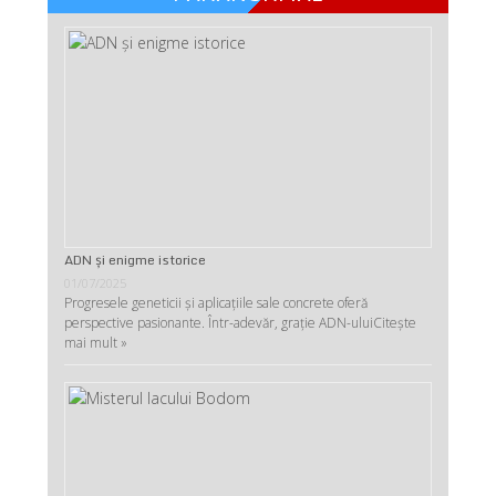
ADN şi enigme istorice
01/07/2025
Progresele geneticii şi aplicaţiile sale concrete oferă
perspective pasionante. Într-adevăr, graţie ADN-ului
Citește
mai mult »