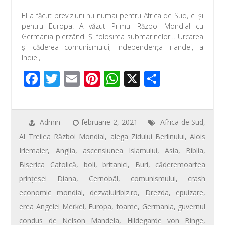
ac
wi
m
nt
h
ar
El a făcut previziuni nu numai pentru Africa de Sud, ci şi
e
tt
ail
er
at
ta
pentru Europa. A văzut Primul Război Mondial cu
b
er
e
s
je
Germania pierzând. Şi folosirea submarinelor… Urcarea
şi căderea comunismului, independenţa Irlandei, a
o
st
A
az
Indiei,
o
p
ă
F
T
E
Pi
W
X
P
k
p
ac
wi
m
nt
h
ar
e
tt
ail
er
at
ta
b
er
e
s
je
Admin
februarie 2, 2021
Africa de Sud
,
Al Treilea Război Mondial
,
alega Zidului Berlinului
,
Alois
o
st
A
az
Irlemaier
,
Anglia
,
ascensiunea Islamului
,
Asia
,
Biblia
,
o
p
ă
Biserica Catolică
,
boli
,
britanici
,
Buri
,
căderemoartea
k
p
prinţesei Diana
,
Cernobâl
,
comunismului
,
crash
economic mondial
,
dezvaluiribiz.ro
,
Drezda
,
epuizare
,
erea Angelei Merkel
,
Europa
,
foame
,
Germania
,
guvernul
condus de Nelson Mandela
,
Hildegarde von Binge
,