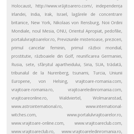
Holocaust
,
http://www.vrăjitoarero.com/
,
independenţa
Irlandei
,
India
,
Irak
,
Israel
,
lagărele de concentrare
britanice
,
New York
,
Nikolaas von Rensburg
,
Noii Ordini
Mondiale
,
noul Mesia
,
ONU
,
Orientul Apropiat
,
pedofilie
,
portalulvrajitoarelor.ro
,
Previziunile misterioase
,
preziceri
,
primul cancelar feminin
,
primul război mondial
,
prostitutie
,
războaiele din Golf
,
reunificarea Germaniei
,
Rusia
,
sete
,
sfârşitul apartheidului
,
Siria
,
SUA
,
trădată
,
tribunalul de la Nurenberg
,
tsunami
,
Turcia
,
Uniunii
Europene
,
von Helsing
,
vrajitoare-romania.com
,
vrajitoare-romania.ro
,
vrajitoareledinromania.com
,
vrajitoareonline.ro
,
Waldviertel
,
Wolmaranstad
,
www.astrointernational.ro
,
www.international-
witches.com
,
www.portalulvrajitoarelor.ro
,
www.vrajitoare-online.com
,
www.vrajitoareclub.com
,
www.vrajitoareclub.ro
,
www.vrajitoareledinromania.ro
,