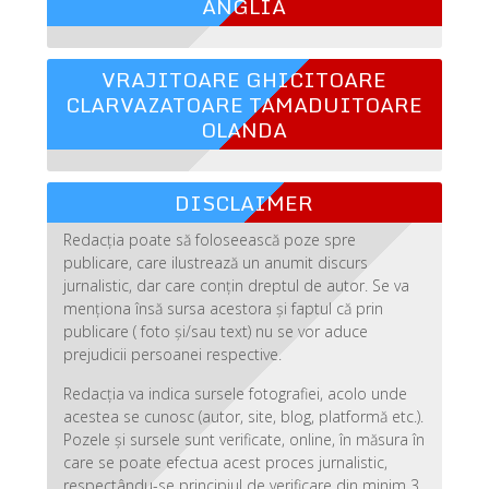
ANGLIA
VRAJITOARE GHICITOARE
CLARVAZATOARE TAMADUITOARE
OLANDA
DISCLAIMER
Redacția poate să foloseească poze spre
publicare, care ilustrează un anumit discurs
jurnalistic, dar care conțin dreptul de autor. Se va
menționa însă sursa acestora și faptul că prin
publicare ( foto și/sau text) nu se vor aduce
prejudicii persoanei respective.
Redacția va indica sursele fotografiei, acolo unde
acestea se cunosc (autor, site, blog, platformă etc.).
Pozele și sursele sunt verificate, online, în măsura în
care se poate efectua acest proces jurnalistic,
respectându-se principiul de verificare din minim 3