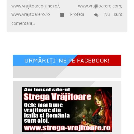
www.vrajitoareonline.ro/
,
www.vrajitoarero.com
,
www.vrajitoarero.ro
Profetii
Nu sunt
comentarii »
URMĂRIȚI-NE PE FACEBOOK!