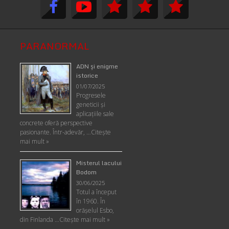
PARANORMAL
ADN şi enigme
istorice
01/07/2025
Progresele
geneticii şi
aplicaţiile sale
concrete oferă perspective
pasionante. Într-adevăr, …
Citește
mai mult »
Misterul lacului
Bodom
30/06/2025
Totul a început
în 1960. În
orășelul Esbo,
din Finlanda …
Citește mai mult »