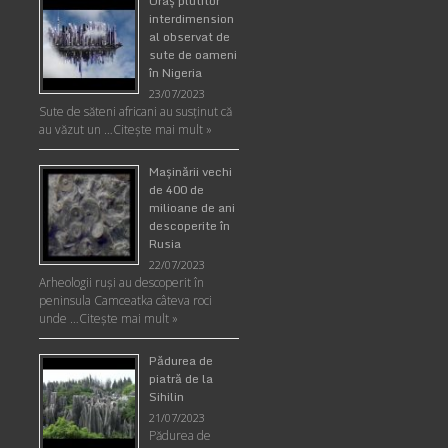
Oraş plutitor
interdimension
al observat de
sute de oameni
în Nigeria
23/07/2023
Sute de săteni africani au susținut că
au văzut un …
Citește mai mult »
Maşinării vechi
de 400 de
milioane de ani
descoperite în
Rusia
22/07/2023
Arheologii ruşi au descoperit în
peninsula Camceatka câteva roci
unde …
Citește mai mult »
Pădurea de
piatră de la
Sihilin
21/07/2023
Pădurea de