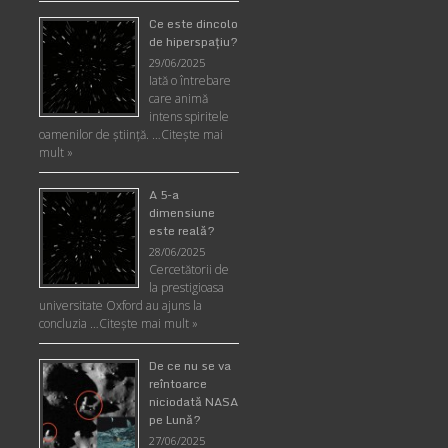
Ce este dincolo
de hiperspaţiu?
29/06/2025
Iată o întrebare
care animă
intens spiritele
oamenilor de ştiinţă. …
Citește mai
mult »
A 5-a
dimensiune
este reală?
28/06/2025
Cercetătorii de
la prestigioasa
universitate Oxford au ajuns la
concluzia …
Citește mai mult »
De ce nu se va
reîntoarce
niciodată NASA
pe Lună?
27/06/2025