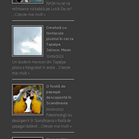
NASA nu se va
reîntoarce niciodată pe Lună! De ce?
…
Citește mai mult »
Creatură cu
tentacule
plutind în cer la
Tapalpa
Jalisco, Mexic
10/09/2023
Un student mexican din Tapalpa
Jalisco a fotografiat în acest …
Citește
mai mult »
O fosilă de
papagal
descoperită în
Scandinavia
09/09/2023
Paleontologii au
descoperit în Scandinavia o fosilă de
papagal datând …
Citește mai mult »