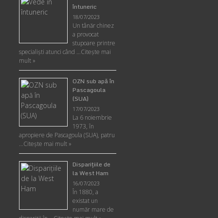
întuneric
18/07/2023
Un tânăr chinez
a provocat
stupoare printre
specialişti atunci când …
Citește mai
mult »
OZN sub apă în
Pascagoula
(SUA)
17/07/2023
La 6 noiembrie
1973, în
apropiere de Pascagoula (SUA), patru
…
Citește mai mult »
Disparițiile de
la West Ham
16/07/2023
În 1880, a
existat un
număr mare de