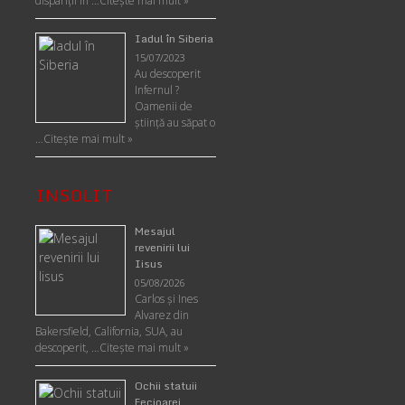
dispariții în …
Citește mai mult »
Iadul în Siberia
15/07/2023
Au descoperit
Infernul ?
Oamenii de
ştiinţă au săpat o
…
Citește mai mult »
INSOLIT
Mesajul
revenirii lui
Iisus
05/08/2026
Carlos şi Ines
Alvarez din
Bakersfield, California, SUA, au
descoperit, …
Citeşte mai mult »
Ochii statuii
Fecioarei