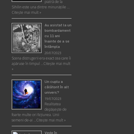
piatră de la
Sihilin este una dintre minunăţiile …
Citește mai mult »
Au asistat la un
bombardament
cu 11 ani
înainte de a se
întâmpla
20/07/2023
Scena distrugerii era exact cea care îi
apăruse în timpul …
Citește mai mult
»
Un cuplu a
călătorit în alt
univers?
19/07/2023
Realitatea
depăşeşte de
foarte multe ori ficţiunea. Unii
semeni de-ai …
Citește mai mult »
Vede în