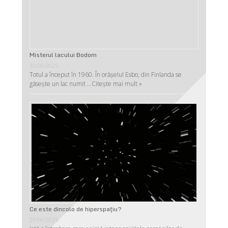
Misterul lacului Bodom
30/06/2025
Totul a început în 1960. În orășelul Esbo, din Finlanda se
găsește un lac numit …
Citește mai mult »
Ce este dincolo de hiperspaţiu?
29/06/2025