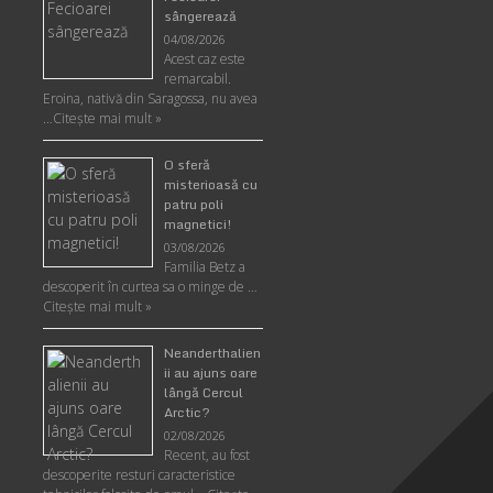
sângerează
04/08/2026
Acest caz este
remarcabil.
Eroina, nativă din Saragossa, nu avea
…
Citeşte mai mult »
O sferă
misterioasă cu
patru poli
magnetici!
03/08/2026
Familia Betz a
descoperit în curtea sa o minge de …
Citeşte mai mult »
Neanderthalien
ii au ajuns oare
lângă Cercul
Arctic?
02/08/2026
Recent, au fost
descoperite resturi caracteristice