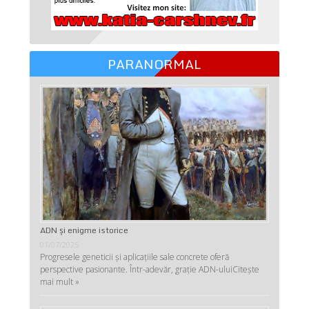
PARANORMAL
ADN şi enigme istorice
01/07/2025
Progresele geneticii şi aplicaţiile sale concrete oferă
perspective pasionante. Într-adevăr, graţie ADN-ului
Citește
mai mult »