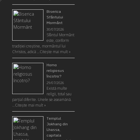
Biserica
Sfântului
Mormânt
30/07/2026
Sfântul Mormânt
este, conform
tradiţiei creştine, mormântul lui
Christos, adică …
Citeşte mai mult »
Homo
religiosus
încotro?
29/07/2026
Există multe
religii, total sau
parţial diferite. Unele se aseamănă.
…
Citeşte mai mult »
Templul
Jokhang din
Lhassa,
capitala