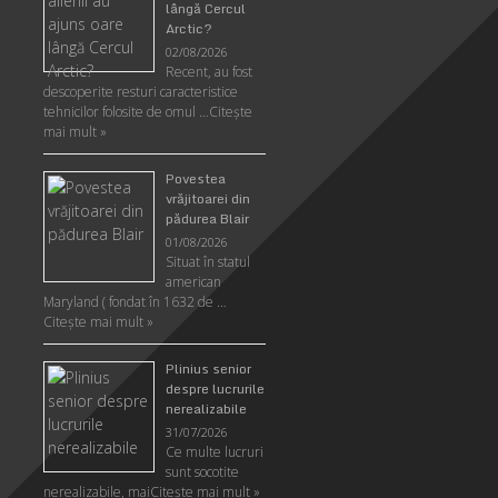
lângă Cercul
Arctic?
02/08/2026
Recent, au fost
descoperite resturi caracteristice
tehnicilor folosite de omul …
Citeşte
mai mult »
Povestea
vrăjitoarei din
pădurea Blair
01/08/2026
Situat în statul
american
Maryland ( fondat în 1632 de …
Citeşte mai mult »
Plinius senior
despre lucrurile
nerealizabile
31/07/2026
Ce multe lucruri
sunt socotite
nerealizabile, mai
Citeşte mai mult »