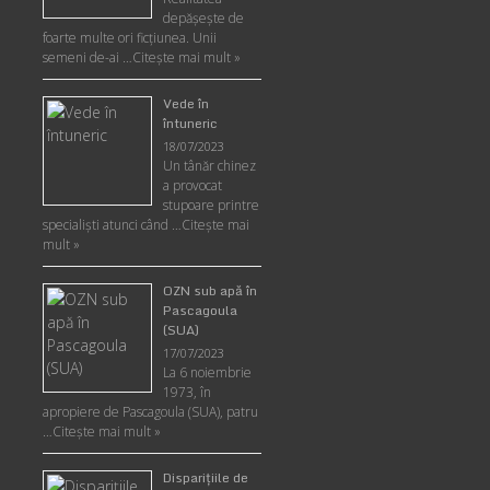
depăşeşte de
foarte multe ori ficţiunea. Unii
semeni de-ai …
Citește mai mult »
Vede în
întuneric
18/07/2023
Un tânăr chinez
a provocat
stupoare printre
specialişti atunci când …
Citește mai
mult »
OZN sub apă în
Pascagoula
(SUA)
17/07/2023
La 6 noiembrie
1973, în
apropiere de Pascagoula (SUA), patru
…
Citește mai mult »
Disparițiile de