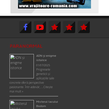
PARANORMAL
ADN şi enigme
istorice
01/07/2025
Progresele
geneticii şi
aplicaţiile sale
concrete oferă perspective
pasionante. Într-adevăr, …
Citește
mai mult »
Misterul lacului
Bodom