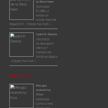
la West Ham
16/07/2023
În 1880, a
existat un
număr mare de
dispariții în …
Citește mai mult »
Iadul în Siberia
15/07/2023
Au descoperit
Infernul ?
Oamenii de
ştiinţă au săpat o
…
Citește mai mult »
INSOLIT
Mesajul
revenirii lui
Iisus
05/08/2026
Carlos şi Ines
Alvarez din