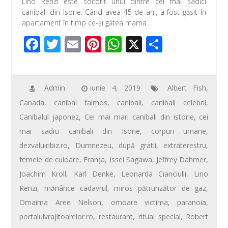
Lino Renzi este socotit unul dintre cei mai sadici
e
tt
ail
er
at
ta
canibali din Isorie. Când avea 45 de ani, a fost găsit în
b
er
e
s
je
apartament în timp ce-şi gătea mama.
o
st
A
az
F
T
E
Pi
W
X
P
o
p
ă
ac
wi
m
nt
h
ar
k
p
e
tt
ail
er
at
ta
b
er
e
s
je
Admin
iunie 4, 2019
Albert Fish
,
Canada
,
canibal faimos
,
canibali
,
canibali celebrii
,
o
st
A
az
Canibalul japonez
,
Cei mai mari canibali din istorie
,
cei
o
p
ă
mai sadici canibali din Isorie
,
corpuri umane
,
k
p
dezvaluiribiz.ro
,
Dumnezeu
,
după gratii
,
extraterestru
,
femeie de culoare
,
Franţa
,
Issei Sagawa
,
Jeffrey Dahmer
,
Joachim Kroll
,
Karl Denke
,
Leonarda Cianciulli
,
Lino
Renzi
,
mănânce cadavrul
,
miros pătrunzător de gaz
,
Omaima Aree Nelson
,
omoare victima
,
paranoia
,
portalulvrajitoarelor.ro
,
restaurant
,
ritual special
,
Robert