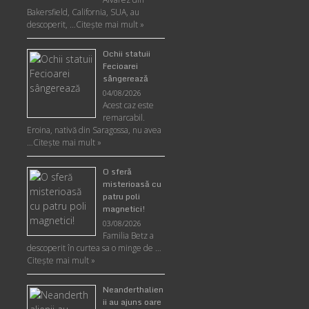
Bakersfield, California, SUA, au
descoperit, …
Citeşte mai mult »
Ochii statuii
Fecioarei
sângerează
04/08/2026
Acest caz este
remarcabil.
Eroina, nativă din Saragossa, nu avea
…
Citeşte mai mult »
O sferă
misterioasă cu
patru poli
magnetici!
03/08/2026
Familia Betz a
descoperit în curtea sa o minge de …
Citeşte mai mult »
Neanderthalien
ii au ajuns oare