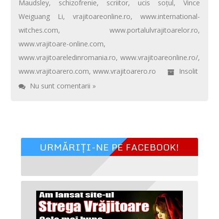
Maudsley
,
schizofrenie
,
scriitor
,
ucis soţul
,
Vince
Weiguang Li
,
vrajitoareonline.ro
,
www.international-
witches.com
,
www.portalulvrajitoarelor.ro
,
www.vrajitoare-online.com
,
www.vrajitoareledinromania.ro
,
www.vrajitoareonline.ro/
,
www.vrajitoarero.com
,
www.vrajitoarero.ro
Insolit
Nu sunt comentarii »
URMĂRIȚI-NE PE FACEBOOK!