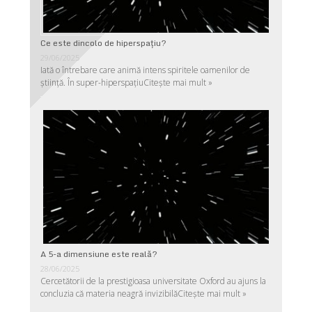
Ce este dincolo de hiperspaţiu?
29/06/2025
Iată o întrebare care animă intens spiritele oamenilor de
ştiinţă. În super-hiperspaţiu
Citește mai mult »
A 5-a dimensiune este reală?
28/06/2025
Cercetătorii de la prestigioasa universitate Oxford au ajuns la
concluzia că materia neagră invizibilă
Citește mai mult »