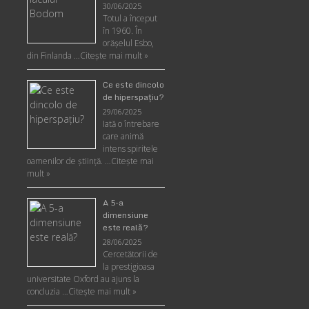
30/06/2025
Totul a început
în 1960. În
orășelul Esbo,
din Finlanda …
Citește mai mult »
Ce este dincolo
de hiperspaţiu?
29/06/2025
Iată o întrebare
care animă
intens spiritele
oamenilor de ştiinţă. …
Citește mai
mult »
A 5-a
dimensiune
este reală?
28/06/2025
Cercetătorii de
la prestigioasa
universitate Oxford au ajuns la
concluzia …
Citește mai mult »