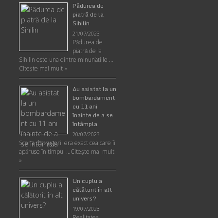
Pădurea de
piatră de la
Sihilin
21/07/2023
Pădurea de
piatră de la
Sihilin este una dintre minunăţiile …
Citește mai mult »
Au asistat la un
bombardament
cu 11 ani
înainte de a se
întâmpla
20/07/2023
Scena distrugerii era exact cea care îi
apăruse în timpul …
Citește mai mult
»
Un cuplu a
călătorit în alt
univers?
19/07/2023
Realitatea