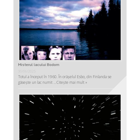
Misterul lacului Bodom
30/06/2025
Totul a început în 1960. În orășelul Esbo, din Finlanda se
găsește un lac numit …
Citește mai mult »