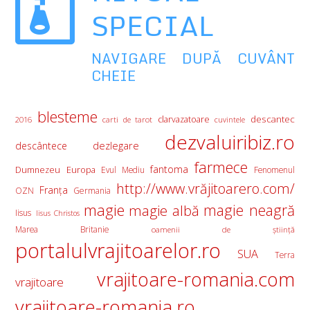
SPECIAL
NAVIGARE DUPĂ CUVÂNT
CHEIE
blesteme
descantec
clarvazatoare
2016
carti de tarot
cuvintele
dezvaluiribiz.ro
descântece
dezlegare
farmece
fantoma
Europa
Dumnezeu
Evul Mediu
Fenomenul
http://www.vrăjitoarero.com/
Franţa
OZN
Germania
magie
magie albă
magie neagră
Iisus
Iisus Christos
Marea Britanie
oamenii de ştiinţă
portalulvrajitoarelor.ro
SUA
Terra
vrajitoare-romania.com
vrajitoare
vrajitoare-romania.ro