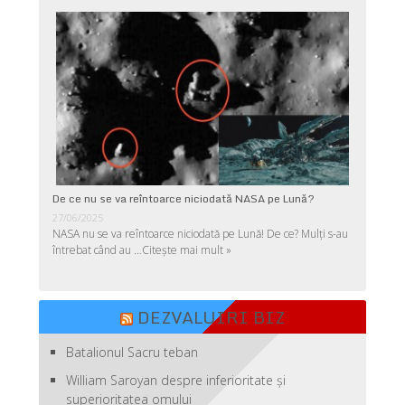
De ce nu se va reîntoarce niciodată NASA pe Lună?
27/06/2025
NASA nu se va reîntoarce niciodată pe Lună! De ce? Mulţi s-au
întrebat când au …
Citește mai mult »
DEZVALUIRI BIZ
Batalionul Sacru teban
William Saroyan despre inferioritate şi
superioritatea omului