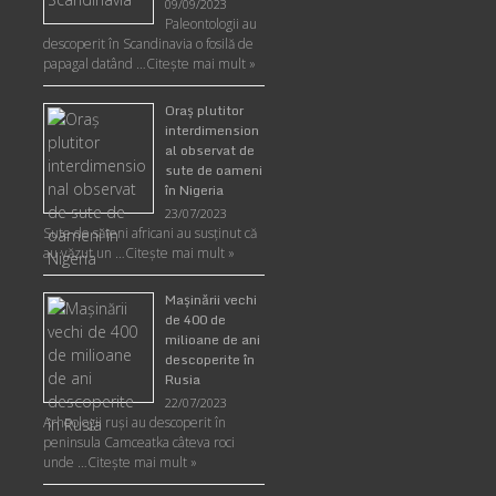
09/09/2023
Paleontologii au
descoperit în Scandinavia o fosilă de
papagal datând …
Citește mai mult »
Oraş plutitor
interdimension
al observat de
sute de oameni
în Nigeria
23/07/2023
Sute de săteni africani au susținut că
au văzut un …
Citește mai mult »
Maşinării vechi
de 400 de
milioane de ani
descoperite în
Rusia
22/07/2023
Arheologii ruşi au descoperit în
peninsula Camceatka câteva roci
unde …
Citește mai mult »