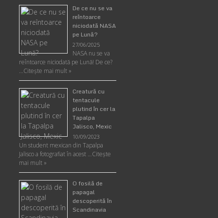
De ce nu se va
reîntoarce
niciodată NASA
pe Lună?
27/06/2025
NASA nu se va
reîntoarce niciodată pe Lună! De ce?
…
Citește mai mult »
Creatură cu
tentacule
plutind în cer la
Tapalpa
Jalisco, Mexic
10/09/2023
Un student mexican din Tapalpa
Jalisco a fotografiat în acest …
Citește
mai mult »
O fosilă de
papagal
descoperită în
Scandinavia