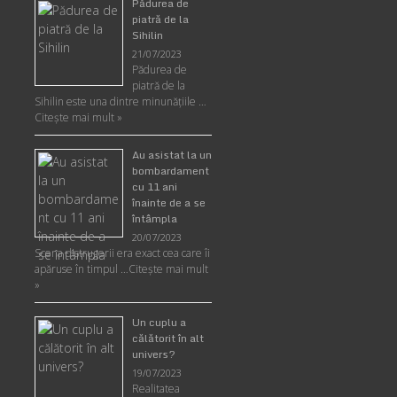
Pădurea de
piatră de la
Sihilin
21/07/2023
Pădurea de
piatră de la
Sihilin este una dintre minunăţiile …
Citește mai mult »
Au asistat la un
bombardament
cu 11 ani
înainte de a se
întâmpla
20/07/2023
Scena distrugerii era exact cea care îi
apăruse în timpul …
Citește mai mult
»
Un cuplu a
călătorit în alt
univers?
19/07/2023
Realitatea