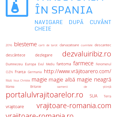
ÎN SPANIA
NAVIGARE DUPĂ CUVÂNT
CHEIE
blesteme
descantec
clarvazatoare
2016
carti de tarot
cuvintele
dezvaluiribiz.ro
descântece
dezlegare
farmece
fantoma
Europa
Dumnezeu
Evul Mediu
Fenomenul
http://www.vrăjitoarero.com/
Franţa
OZN
Germania
magie
magie albă
magie neagră
Iisus
Iisus Christos
Marea Britanie
oamenii de ştiinţă
portalulvrajitoarelor.ro
SUA
Terra
vrajitoare-romania.com
vrajitoare
vrajitoare-romania.ro