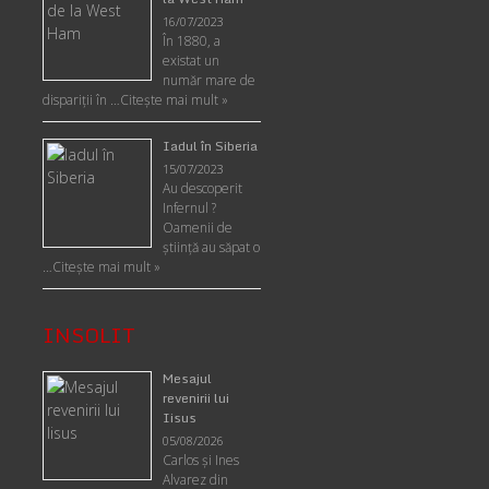
16/07/2023
În 1880, a
existat un
număr mare de
dispariții în …
Citește mai mult »
Iadul în Siberia
15/07/2023
Au descoperit
Infernul ?
Oamenii de
ştiinţă au săpat o
…
Citește mai mult »
INSOLIT
Mesajul
revenirii lui
Iisus
05/08/2026
Carlos şi Ines
Alvarez din