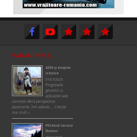
PARANORMAL
ADN şi enigme
istorice
01/07/2025
Progresele
geneticii şi
aplicaţiile sale
concrete oferă perspective
pasionante. Într-adevăr, …
Citește
mai mult »
Misterul lacului
Bodom