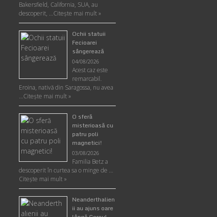
Bakersfield, California, SUA, au
descoperit, …
Citeşte mai mult »
Ochii statuii
Fecioarei
sângerează
04/08/2026
Acest caz este
remarcabil.
Eroina, nativă din Saragossa, nu avea
…
Citeşte mai mult »
O sferă
misterioasă cu
patru poli
magnetici!
03/08/2026
Familia Betz a
descoperit în curtea sa o minge de …
Citeşte mai mult »
Neanderthalien
ii au ajuns oare
lângă Cercul