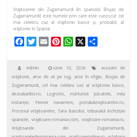
ac
wi
m
nt
h
ar
Vrăjitoarele din Zugarramurdi (în spaniolă: Brujas de
e
tt
ail
er
at
ta
Zugarramurdi) este numele prin care este cunoscut cel
b
er
e
s
je
mai celebru caz al vrăjitoriei basce și, probabil, al
vrăjitoriei în Spania.
o
st
A
az
F
T
E
Pi
W
X
P
o
p
ă
ac
wi
m
nt
h
ar
k
p
e
tt
ail
er
at
ta
b
er
e
s
je
Admin
iunie 10, 2026
acuzate de
vrăjitorie
,
arse de vii pe rug
,
arse în efigie
,
Brujas de
o
st
A
az
Zugarramurdi
,
cel mai celebru caz al vrăjitoriei basce
,
o
p
ă
dezvaluiribiz.ro
,
Logroño
,
mărturisit păcatele
,
mila
k
p
instanței
,
Pirineii navarrieni
,
portalulvrajitoarelor.ro
,
Procesul vrăjitoarelor
,
Ţara Bascilor
,
tribunalul Inchiziției
spaniole
,
vrajitoare-romania.com
,
vrajitoare-romania.ro
,
Vrăjitoarele din Zugarramurdi
,
vrajitoareledinromania.com
,
vrajitoareonline.ro
,
vrăjitoria