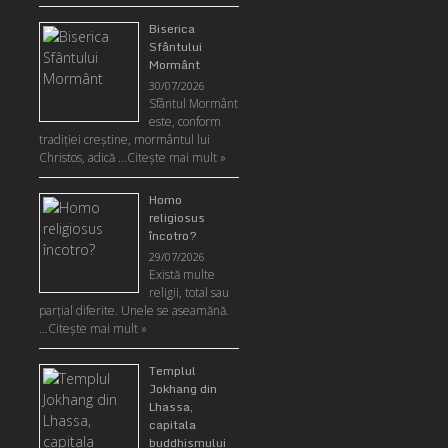
Biserica
Sfântului
Mormânt
30/07/2026
Sfântul Mormânt
este, conform
tradiţiei creştine, mormântul lui
Christos, adică …
Citeşte mai mult »
Homo
religiosus
încotro?
29/07/2026
Există multe
religii, total sau
parţial diferite. Unele se aseamănă.
…
Citeşte mai mult »
Templul
Jokhang din
Lhassa,
capitala
buddhismului