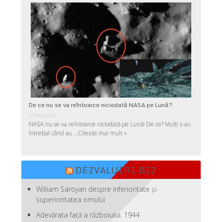
De ce nu se va reîntoarce niciodată NASA pe Lună?
27/06/2025
NASA nu se va reîntoarce niciodată pe Lună! De ce? Mulţi s-au
întrebat când au …
Citește mai mult »
DEZVALUIRI BIZ
William Saroyan despre inferioritate şi
superioritatea omului
Adevărata față a războiului. 1944