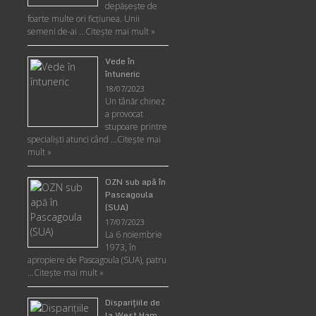
depăşeşte de
foarte multe ori ficţiunea. Unii
semeni de-ai …
Citește mai mult »
Vede în
întuneric
18/07/2023
Un tânăr chinez
a provocat
stupoare printre
specialişti atunci când …
Citește mai
mult »
OZN sub apă în
Pascagoula
(SUA)
17/07/2023
La 6 noiembrie
1973, în
apropiere de Pascagoula (SUA), patru
…
Citește mai mult »
Disparițiile de
la West Ham