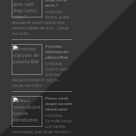
Arctic?
02/08/2026
Recent, au fost
descoperite resturi caracteristice
tehnicilor folosite de omul …
Citeşte
mai mult »
Povestea
vrăjitoarei din
pădurea Blair
01/08/2026
Situat în statul
american
Maryland ( fondat în 1632 de …
Citeşte mai mult »
Plinius senior
despre lucrurile
nerealizabile
31/07/2026
Ce multe lucruri
sunt socotite
nerealizabile, mai
Citeşte mai mult »