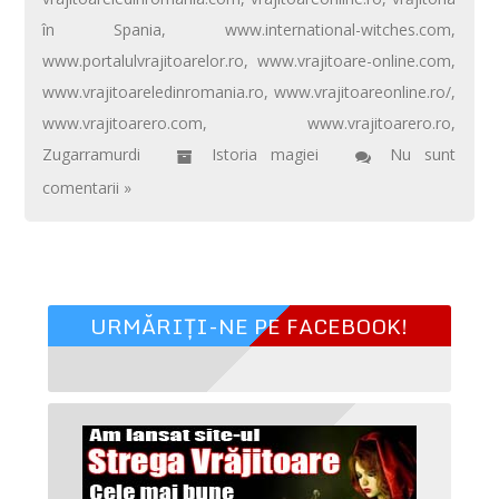
în Spania
,
www.international-witches.com
,
www.portalulvrajitoarelor.ro
,
www.vrajitoare-online.com
,
www.vrajitoareledinromania.ro
,
www.vrajitoareonline.ro/
,
www.vrajitoarero.com
,
www.vrajitoarero.ro
,
Zugarramurdi
Istoria magiei
Nu sunt
comentarii »
URMĂRIȚI-NE PE FACEBOOK!