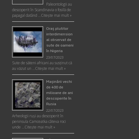
Paleontologii au
descoperit în Scandinavia o fosilă de
papagal datând …
Citește mai mult »
Oraş plutitor
interdimension
al observat de
sute de oameni
în Nigeria
23/07/2023
Sute de săteni africani au susținut că
au văzut un …
Citește mai mult »
Maşinării vechi
de 400 de
milioane de ani
descoperite în
Rusia
22/07/2023
Arheologii ruşi au descoperit în
peninsula Camceatka câteva roci
unde …
Citește mai mult »