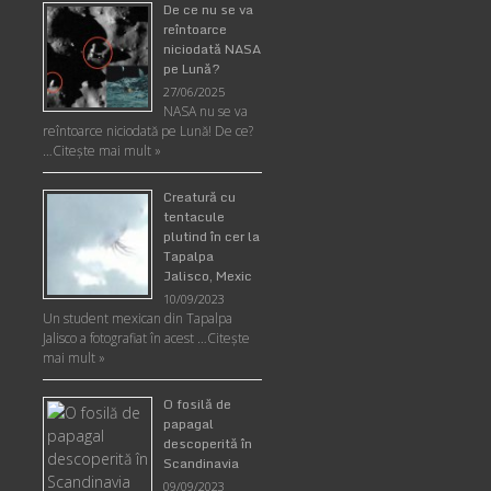
De ce nu se va
reîntoarce
niciodată NASA
pe Lună?
27/06/2025
NASA nu se va
reîntoarce niciodată pe Lună! De ce?
…
Citește mai mult »
Creatură cu
tentacule
plutind în cer la
Tapalpa
Jalisco, Mexic
10/09/2023
Un student mexican din Tapalpa
Jalisco a fotografiat în acest …
Citește
mai mult »
O fosilă de
papagal
descoperită în
Scandinavia
09/09/2023