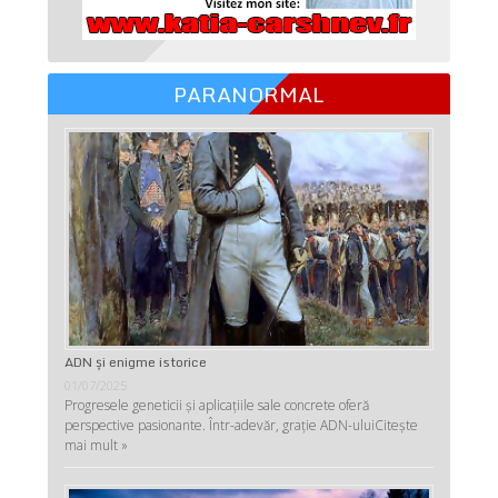
PARANORMAL
ADN şi enigme istorice
01/07/2025
Progresele geneticii şi aplicaţiile sale concrete oferă
perspective pasionante. Într-adevăr, graţie ADN-ului
Citește
mai mult »