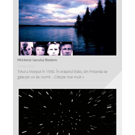
Misterul lacului Bodom
30/06/2025
Totul a început în 1960. În orășelul Esbo, din Finlanda se
găsește un lac numit …
Citește mai mult »