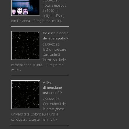
30/06/2025
Totul a început
în 1960. În
orășelul Esbo,
din Finlanda …
Citește mai mult »
Ce este dincolo
de hiperspaţiu?
29/06/2025
Iată o întrebare
care animă
intens spiritele
oamenilor de ştiinţă. …
Citește mai
mult »
A 5-a
dimensiune
este reală?
28/06/2025
Cercetătorii de
la prestigioasa
universitate Oxford au ajuns la
concluzia …
Citește mai mult »