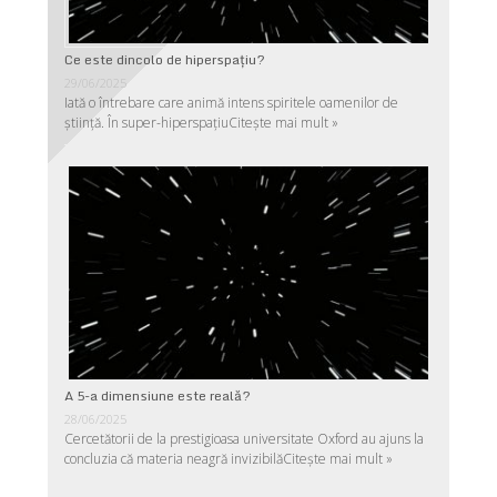
Ce este dincolo de hiperspaţiu?
29/06/2025
Iată o întrebare care animă intens spiritele oamenilor de
ştiinţă. În super-hiperspaţiu
Citește mai mult »
A 5-a dimensiune este reală?
28/06/2025
Cercetătorii de la prestigioasa universitate Oxford au ajuns la
concluzia că materia neagră invizibilă
Citește mai mult »