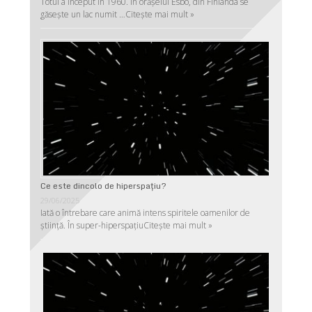
Totul a început în 1960. În orășelul Esbo, din Finlanda se
găsește un lac numit …
Citește mai mult »
Ce este dincolo de hiperspaţiu?
29/06/2025
Iată o întrebare care animă intens spiritele oamenilor de
ştiinţă. În super-hiperspaţiu
Citește mai mult »