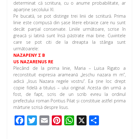
determinat că scriitura, cu o anume probabilitate, ar
aparţine secolului XI.
Pe bucată, se pot distinge trei linii de scriitură. Prima
linie este compusă din şase litere ebraice care nu sunt
decât parţial conservate. Liniile următoare, scrise în
greacă şi latină sunt însă păstrate mai bine. Cuvintele
care se pot citi de la dreapta la stânga sunt
următoarele:
NAZAPENY Σ B
US NAZARENUS RE
Plecând de la prima linie, Maria – Luisa Rigato a
reconstituit expresia arameană „Jeschu nazara m m”,
adică „Iisus Nazara regele vostru”. Ea ţine loc drept
copie fidelă a titulus – ului original. Acesta din urmă a
fost, de fapt, scris de un scrib evreu la ordinul
prefectului roman Pontius Pilat şi constituie astfel prima
mărturie scrisă despre Iisus.
F
T
E
Pi
W
X
P
ac
wi
m
nt
h
ar