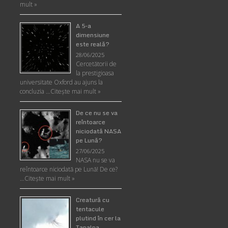
mult »
A 5-a
dimensiune
este reală?
28/06/2025
Cercetătorii de
la prestigioasa
universitate Oxford au ajuns la
concluzia …
Citește mai mult »
De ce nu se va
reîntoarce
niciodată NASA
pe Lună?
27/06/2025
NASA nu se va
reîntoarce niciodată pe Lună! De ce?
…
Citește mai mult »
Creatură cu
tentacule
plutind în cer la
Tapalpa