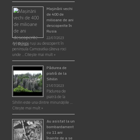
Maşinării vechi
de 400 de
milioane de ani
descoperite în
Rusia
22/07/2023
Arheologii ruşi au descoperit în
peninsula Camceatka câteva roci
unde …
Citește mai mult »
Pădurea de
piatră de la
Sihilin
21/07/2023
Pădurea de
piatră de la
Sihilin este una dintre minunăţiile …
Citește mai mult »
Au asistat la un
bombardament
cu 11 ani
înainte de a se