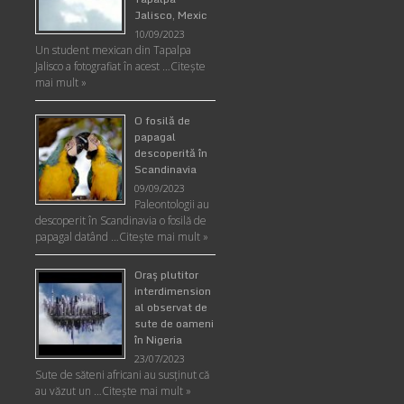
Jalisco, Mexic
10/09/2023
Un student mexican din Tapalpa
Jalisco a fotografiat în acest …
Citește
mai mult »
O fosilă de
papagal
descoperită în
Scandinavia
09/09/2023
Paleontologii au
descoperit în Scandinavia o fosilă de
papagal datând …
Citește mai mult »
Oraş plutitor
interdimension
al observat de
sute de oameni
în Nigeria
23/07/2023
Sute de săteni africani au susținut că
au văzut un …
Citește mai mult »