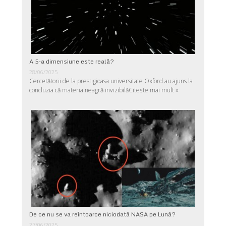
A 5-a dimensiune este reală?
28/06/2025
Cercetătorii de la prestigioasa universitate Oxford au ajuns la
concluzia că materia neagră invizibilă
Citește mai mult »
De ce nu se va reîntoarce niciodată NASA pe Lună?
27/06/2025