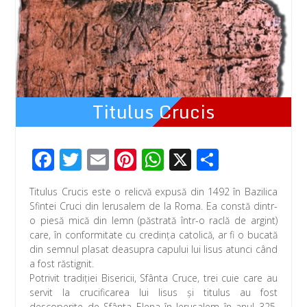
Titulus Crucis
F
T
E
Pi
W
X
P
ac
wi
m
nt
h
ar
Titulus Crucis este o relicvă expusă din 1492 în Bazilica
e
tt
ail
er
at
ta
Sfintei Cruci din Ierusalem de la Roma. Ea constă dintr-
b
er
e
s
je
o piesă mică din lemn (păstrată într-o raclă de argint)
care, în conformitate cu credinţa catolică, ar fi o bucată
o
st
A
az
din semnul plasat deasupra capului lui Iisus atunci când
o
p
ă
a fost răstignit.
Potrivit tradiţiei Bisericii, Sfânta Cruce, trei cuie care au
k
p
servit la crucificarea lui Iisus şi titulus au fost
descoperite de Sfânta Elena în Ierusalem în anul 325.