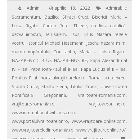
e
tt
ail
er
at
ta
b
er
e
s
je
Admin
aprilie 18, 2022
Admirabile
Sacramentum
,
Bazilica Sfintei Cruci
,
Bisericii Maria –
o
st
A
az
Luisa Rigato
,
Carten Peter Thiede
,
credinţa catolică
,
o
p
ă
dezvaluiribiz.ro
,
Ierusalem
,
Iisus
,
Iisus Nazara regele
k
p
vostru
,
istoricul Michael Hesemann
,
Jeschu nazara m m
,
mama împăratului Constantin
,
Maria – Luisa Rigato
,
NAZAPENY Σ B US NAZARENUS RE
,
Papa Alexandru al
IV – lea
,
Papa Ioan-Paul al II-lea
,
Papa Lucius al II – lea
,
Pontius Pilat
,
portalulvrajitoarelor.ro
,
Roma
,
scrib evreu
,
Sfanta Cruce
,
Sfânta Elena
,
Titulus Crucis
,
Universitatea
Pontificală Gregoriană
,
vrajitoare-romania.com
,
vrajitoare-romania.ro
,
vrajitoareonline.ro
,
www.international-witches.com
,
www.portalulvrajitoarelor.ro
,
www.vrajitoare-online.com
,
www.vrajitoareledinromania.ro
,
www.vrajitoareonline.ro/
,
www.vrajitoarero.com
,
www.vrajitoarero.ro