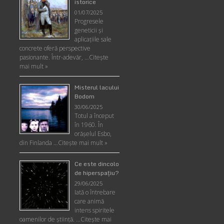
istorice
01/07/2025
Progresele
geneticii şi
aplicaţiile sale
concrete oferă perspective
pasionante. Într-adevăr, …
Citește
mai mult »
Misterul lacului
Bodom
30/06/2025
Totul a început
în 1960. În
orășelul Esbo,
din Finlanda …
Citește mai mult »
Ce este dincolo
de hiperspaţiu?
29/06/2025
Iată o întrebare
care animă
intens spiritele
oamenilor de ştiinţă. …
Citește mai