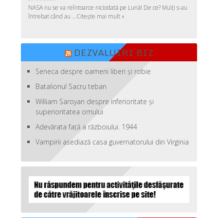
NASA nu se va reîntoarce niciodată pe Lună! De ce? Mulţi s-au
întrebat când au …
Citește mai mult »
DEZVALUIRI BIZ
Seneca despre oameni liberi şi robie
Batalionul Sacru teban
William Saroyan despre inferioritate şi
superioritatea omului
Adevărata față a războiului. 1944
Vampirii asediază casa guvernatorului din Virginia