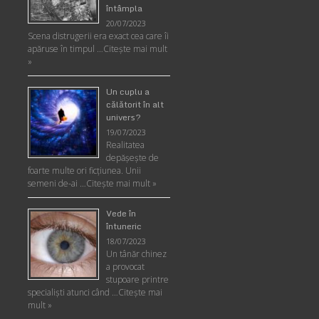
întâmpla
20/07/2023
Scena distrugerii era exact cea care îi
apăruse în timpul …
Citește mai mult
»
Un cuplu a
călătorit în alt
univers?
19/07/2023
Realitatea
depăşeşte de
foarte multe ori ficţiunea. Unii
semeni de-ai …
Citește mai mult »
Vede în
întuneric
18/07/2023
Un tânăr chinez
a provocat
stupoare printre
specialişti atunci când …
Citește mai
mult »