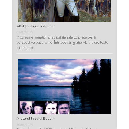
ADN şi enigme istorice
01/07/2025
Progresele geneticii şi aplicaţiile sale concrete oferă
perspective pasionante. Într-adevăr, graţie ADN-ului
Citește
mai mult »
Misterul lacului Bodom
30/06/2025