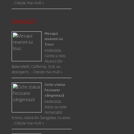
…
Citește mai mult »
INSOLIT
Mesajul
revenirii lui
Iisus
05/08/2026
Carlos şi Ines
Alvarez din
Bakersfield, California, SUA, au
descoperit, …
Citeşte mai mult »
Ochii statuii
Fecioarei
sângerează
04/08/2026
Acest caz este
remarcabil.
Eroina, nativă din Saragossa, nu avea
…
Citeşte mai mult »