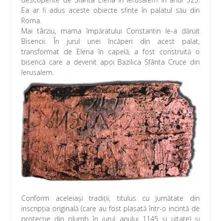
Ea ar fi adus aceste obiecte sfinte în palatul său din
Roma.
Mai târziu, mama împăratului Constantin le-a dăruit
Bisericii. În jurul unei încăperi din acest palat,
transformat de Elena în capelă, a fost construită o
biserică care a devenit apoi Bazilica Sfânta Cruce din
Ierusalem.
Conform aceleiaşi tradiţii, titulus cu jumătate din
inscripţia originală (care au fost plasată într-o incintă de
protecţie din plumb în jurul anului 1145 şi uitate) şi