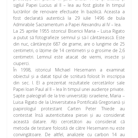
sigilul Papei Lucius al II – lea au fost găsite în timpul
lucrărilor de renovare efectuate în bazilică. Aceasta a
fost declarată autentică la 29 iulie 1496 de bula
Admirabile Sacramentum a Papei Alexandru al IV – lea.
La 25 aprilie 1955 istoricul Bisericii Maria – Luisa Rigato
a putut să fotografieze semnul şi să-l cântărească. Este
din nuc, cântăreşte 687 de grame, are o lungime de 25
centimetri, o lăţime de 14 centimetri şi o grosime de 2,6
centimetri. Lemnul este atacat de viermi, insecte şi
ciuperci.
În 1998, istoricul Michael Hesemann a examinat
obiectul şi a datat tipul de scriitură folosit în inscripţia
din sec. I. El a prezentat rezultatele cercetărilor sale
Papei Ioan Paul al II – lea în timpul unei audienţe private.
Şapte paleografi de la trei universităţi israeliene, Maria –
Luisa Rigato de la Universitatea Pontificală Gregoriană şi
papirologul protestant Carten Peter Thiede au
contestat însă autenticitatea piesei şi au considerat
această datare. Alţi cercetători au considerat că
metoda de testare folosită de către Hesemann nu este
convingătoare. De altfel, analizele cu carbon 14 au