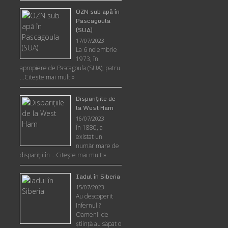
OZN sub apă în
Pascagoula
(SUA)
17/07/2023
La 6 noiembrie
1973, în
apropiere de Pascagoula (SUA), patru
…
Citește mai mult »
Disparițiile de
la West Ham
16/07/2023
În 1880, a
existat un
număr mare de
dispariții în …
Citește mai mult »
Iadul în Siberia
15/07/2023
Au descoperit
Infernul ?
Oamenii de
ştiinţă au săpat o