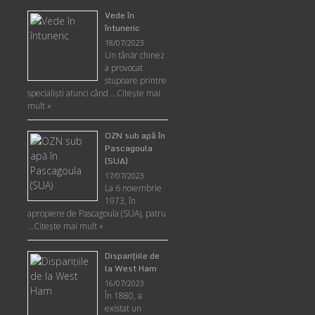
Vede în
întuneric
18/07/2023
Un tânăr chinez
a provocat
stupoare printre
specialişti atunci când …
Citește mai
mult »
OZN sub apă în
Pascagoula
(SUA)
17/07/2023
La 6 noiembrie
1973, în
apropiere de Pascagoula (SUA), patru
…
Citește mai mult »
Disparițiile de
la West Ham
16/07/2023
În 1880, a
existat un