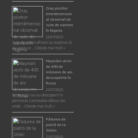
Oraş plutitor
interdimension
al observat de
sute de oameni
în Nigeria
23/07/2023
Sute de săteni africani au susținut că
au văzut un …
Citește mai mult »
Maşinării vechi
de 400 de
milioane de ani
descoperite în
Rusia
22/07/2023
Arheologii ruşi au descoperit în
peninsula Camceatka câteva roci
unde …
Citește mai mult »
Pădurea de
piatră de la
Sihilin
21/07/2023