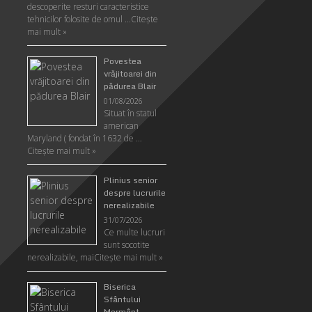
descoperite resturi caracteristice
tehnicilor folosite de omul …
Citeşte
mai mult »
Povestea
vrăjitoarei din
pădurea Blair
01/08/2026
Situat în statul
american
Maryland ( fondat în 1632 de …
Citeşte mai mult »
Plinius senior
despre lucrurile
nerealizabile
31/07/2026
Ce multe lucruri
sunt socotite
nerealizabile, mai
Citeşte mai mult »
Biserica
Sfântului
Mormânt