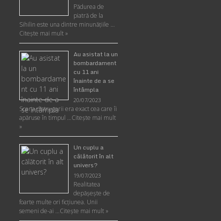
Pădurea de
piatră de la
Sihilin este una dintre minunăţiile …
Citește mai mult »
Au asistat la un
bombardament
cu 11 ani
înainte de a se
întâmpla
20/07/2023
Scena distrugerii era exact cea care îi
apăruse în timpul …
Citește mai mult
»
Un cuplu a
călătorit în alt
univers?
19/07/2023
Realitatea
depăşeşte de
foarte multe ori ficţiunea. Unii
semeni de-ai …
Citește mai mult »