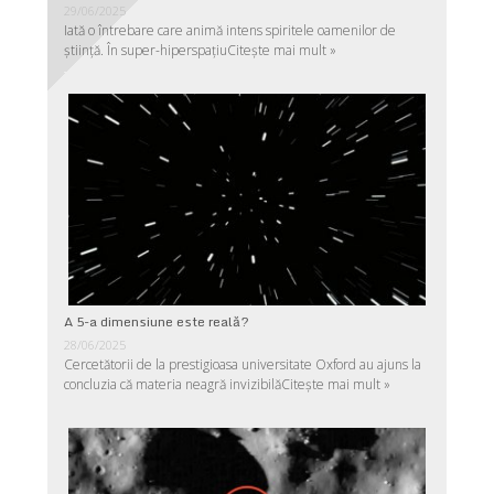
29/06/2025
Iată o întrebare care animă intens spiritele oamenilor de
ştiinţă. În super-hiperspaţiu
Citește mai mult »
A 5-a dimensiune este reală?
28/06/2025
Cercetătorii de la prestigioasa universitate Oxford au ajuns la
concluzia că materia neagră invizibilă
Citește mai mult »