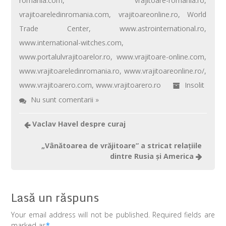
romania.com
,
vrajitoare-romania.ro
,
vrajitoareledinromania.com
,
vrajitoareonline.ro
,
World
Trade Center
,
www.astrointernational.ro
,
www.international-witches.com
,
www.portalulvrajitoarelor.ro
,
www.vrajitoare-online.com
,
www.vrajitoareledinromania.ro
,
www.vrajitoareonline.ro/
,
www.vrajitoarero.com
,
www.vrajitoarero.ro
Insolit
Nu sunt comentarii »
Vaclav Havel despre curaj
„Vânătoarea de vrăjitoare” a stricat relațiile
dintre Rusia și America
Lasă un răspuns
Your email address will not be published. Required fields are
marked as
*