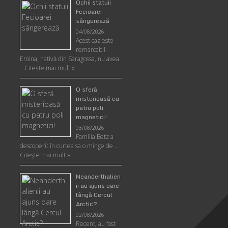
Ochii statuii
Fecioarei
sângerează
04/08/2026
Acest caz este
remarcabil.
Eroina, nativă din Saragossa, nu avea
…
Citeşte mai mult »
O sferă
misterioasă cu
patru poli
magnetici!
03/08/2026
Familia Betz a
descoperit în curtea sa o minge de …
Citeşte mai mult »
Neanderthalien
ii au ajuns oare
lângă Cercul
Arctic?
02/08/2026
Recent, au fost