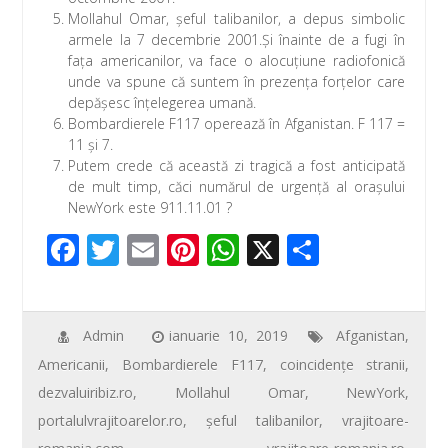
Mollahul Omar, şeful talibanilor, a depus simbolic
armele la 7 decembrie 2001.Şi înainte de a fugi în
faţa americanilor, va face o alocuţiune radiofonică
unde va spune că suntem în prezenţa forţelor care
depăşesc înţelegerea umană.
Bombardierele F117 operează în Afganistan. F 117 =
11 şi 7.
Putem crede că această zi tragică a fost anticipată
de mult timp, căci numărul de urgenţă al oraşului
NewYork este 911.11.01 ?
F
T
E
Pi
W
X
P
ac
wi
m
nt
h
ar
e
tt
ail
er
at
ta
b
er
e
s
je
Admin
ianuarie 10, 2019
Afganistan
,
Americanii
,
Bombardierele F117
,
coincidenţe stranii
,
o
st
A
az
dezvaluiribiz.ro
,
Mollahul Omar
,
NewYork
,
o
p
ă
portalulvrajitoarelor.ro
,
şeful talibanilor
,
vrajitoare-
k
p