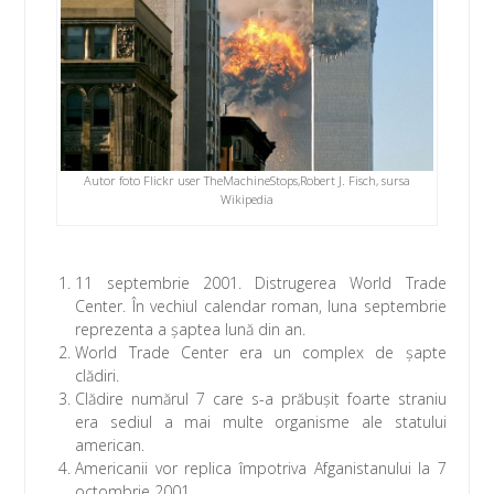
k
p
Autor foto Flickr user TheMachineStops,Robert J. Fisch, sursa
Wikipedia
11 septembrie 2001. Distrugerea World Trade
Center. În vechiul calendar roman, luna septembrie
reprezenta a şaptea lună din an.
World Trade Center era un complex de şapte
clădiri.
Clădire numărul 7 care s-a prăbuşit foarte straniu
era sediul a mai multe organisme ale statului
american.
Americanii vor replica împotriva Afganistanului la 7
octombrie 2001.