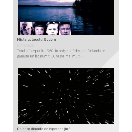
Misterul lacului Bodom
30/06/2025
Totul a început în 1960. În orășelul Esbo, din Finlanda se
găsește un lac numit …
Citește mai mult »
Ce este dincolo de hiperspaţiu?