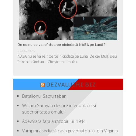
De ce nu se va reîntoarce niciodată NASA pe Lună?
27/06/2025
NASA nu se va reîntoarce niciodată pe Lună! De ce? Mulţi s-au
întrebat când au …
Citește mai mult »
DEZVALUIRI BIZ
Batalionul Sacru teban
William Saroyan despre inferioritate şi
superioritatea omului
Adevărata față a războiului. 1944
Vampirii asediază casa guvernatorului din Virginia