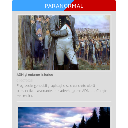
PARANORMAL
ADN şi enigme istorice
01/07/2025
Progresele geneticii şi aplicaţiile sale concrete oferă
perspective pasionante. Într-adevăr, graţie ADN-ului
Citește
mai mult »