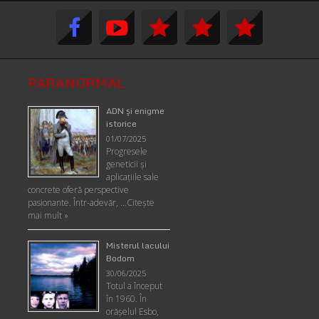
PARANORMAL
ADN şi enigme
istorice
01/07/2025
Progresele
geneticii şi
aplicaţiile sale
concrete oferă perspective
pasionante. Într-adevăr, …
Citește
mai mult »
Misterul lacului
Bodom
30/06/2025
Totul a început
în 1960. În
orășelul Esbo,