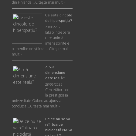
din Finlanda …
Citește mai mult »
Ce este dincolo
de hiperspaţiu?
29/06/2025
Iată o întrebare
care animă
intens spiritele
oamenilor de ştiinţă. …
Citește mai
mult »
A 5-a
dimensiune
este reală?
28/06/2025
Cercetătorii de
la prestigioasa
universitate Oxford au ajuns la
concluzia …
Citește mai mult »
De ce nu se va
reîntoarce
niciodată NASA
pe Lună?