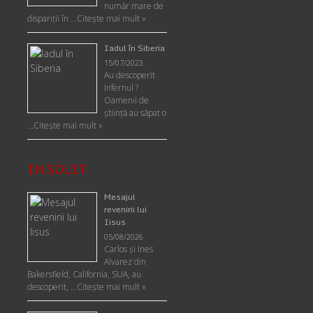
număr mare de
dispariții în …
Citește mai mult »
Iadul în Siberia
15/07/2023
Au descoperit
Infernul ?
Oamenii de
ştiinţă au săpat o
…
Citește mai mult »
INSOLIT
Mesajul
revenirii lui
Iisus
05/08/2026
Carlos şi Ines
Alvarez din
Bakersfield, California, SUA, au
descoperit, …
Citeşte mai mult »