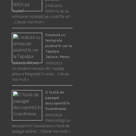
27/06/2025
NASA nu se va
reîntoarce niciodată pe Lună! De ce?
…
Citește mai mult »
Creatură cu
tentacule
plutind în cer la
Tapalpa
Jalisco, Mexic
10/09/2023
Un student mexican din Tapalpa
Jalisco a fotografiat în acest …
Citește
mai mult »
O fosilă de
papagal
descoperită în
Scandinavia
09/09/2023
Paleontologii au
descoperit în Scandinavia o fosilă de
papagal datând …
Citește mai mult »