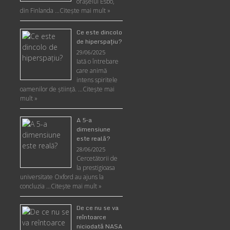
orășelul Esbo,
din Finlanda …
Citește mai mult »
Ce este dincolo
de hiperspaţiu?
29/06/2025
Iată o întrebare
care animă
intens spiritele
oamenilor de ştiinţă. …
Citește mai
mult »
A 5-a
dimensiune
este reală?
28/06/2025
Cercetătorii de
la prestigioasa
universitate Oxford au ajuns la
concluzia …
Citește mai mult »
De ce nu se va
reîntoarce
niciodată NASA