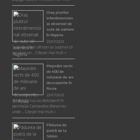
Oraş plutitor
interdimension
al observat de
sute de oameni
în Nigeria
23/07/2023
Sute de săteni africani au susținut că
au văzut un …
Citește mai mult »
Maşinării vechi
de 400 de
milioane de ani
descoperite în
Rusia
22/07/2023
Arheologii ruşi au descoperit în
peninsula Camceatka câteva roci
unde …
Citește mai mult »
Pădurea de
piatră de la
Sihilin