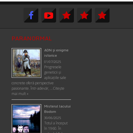
PARANORMAL
ADN şi enigme
istorice
01/07/2025
Progresele
geneticii şi
aplicaţiile sale
concrete oferă perspective
pasionante. Într-adevăr, …
Citește
mai mult »
Misterul lacului
Bodom
30/06/2025
Totul a început
în 1960. În