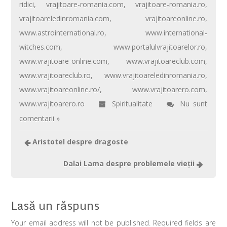
ridici
,
vrajitoare-romania.com
,
vrajitoare-romania.ro
,
o
p
ă
vrajitoareledinromania.com
,
vrajitoareonline.ro
,
k
p
www.astrointernational.ro
,
www.international-
witches.com
,
www.portalulvrajitoarelor.ro
,
www.vrajitoare-online.com
,
www.vrajitoareclub.com
,
www.vrajitoareclub.ro
,
www.vrajitoareledinromania.ro
,
www.vrajitoareonline.ro/
,
www.vrajitoarero.com
,
www.vrajitoarero.ro
Spiritualitate
Nu sunt
comentarii »
Aristotel despre dragoste
Dalai Lama despre problemele vieţii
Lasă un răspuns
Your email address will not be published. Required fields are