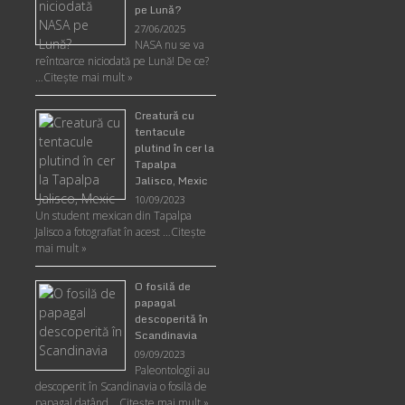
pe Lună?
27/06/2025
NASA nu se va
reîntoarce niciodată pe Lună! De ce?
…
Citește mai mult »
Creatură cu
tentacule
plutind în cer la
Tapalpa
Jalisco, Mexic
10/09/2023
Un student mexican din Tapalpa
Jalisco a fotografiat în acest …
Citește
mai mult »
O fosilă de
papagal
descoperită în
Scandinavia
09/09/2023
Paleontologii au
descoperit în Scandinavia o fosilă de
papagal datând …
Citește mai mult »