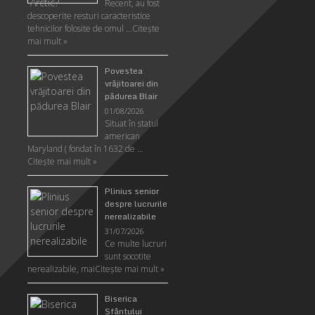
Recent, au fost
descoperite resturi caracteristice
tehnicilor folosite de omul …
Citeşte
mai mult »
Povestea
vrăjitoarei din
pădurea Blair
01/08/2026
Situat în statul
american
Maryland ( fondat în 1632 de …
Citeşte mai mult »
Plinius senior
despre lucrurile
nerealizabile
31/07/2026
Ce multe lucruri
sunt socotite
nerealizabile, mai
Citeşte mai mult »
Biserica
Sfântului