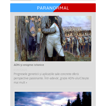
PARANORMAL
ADN şi enigme istorice
01/07/2025
Progresele geneticii şi aplicaţiile sale concrete oferă
perspective pasionante. Într-adevăr, graţie ADN-ului
Citește
mai mult »