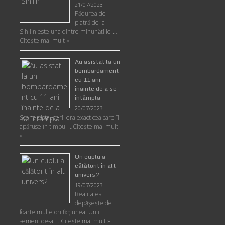
21/07/2023
Pădurea de
piatră de la
Sihilin este una dintre minunăţiile …
Citește mai mult »
Au asistat la un
bombardament
cu 11 ani
înainte de a se
întâmpla
20/07/2023
Scena distrugerii era exact cea care îi
apăruse în timpul …
Citește mai mult
»
Un cuplu a
călătorit în alt
univers?
19/07/2023
Realitatea
depăşeşte de
foarte multe ori ficţiunea. Unii
semeni de-ai …
Citește mai mult »