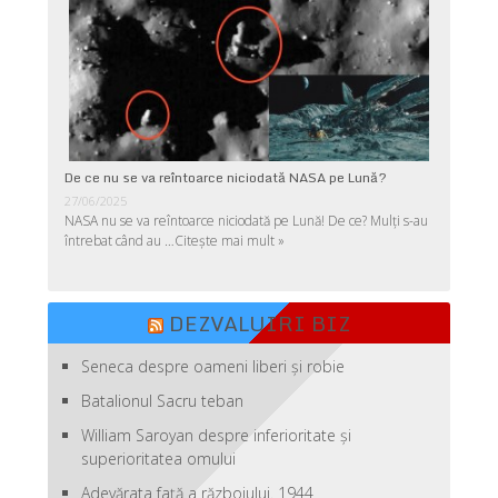
De ce nu se va reîntoarce niciodată NASA pe Lună?
27/06/2025
NASA nu se va reîntoarce niciodată pe Lună! De ce? Mulţi s-au
întrebat când au …
Citește mai mult »
DEZVALUIRI BIZ
Seneca despre oameni liberi şi robie
Batalionul Sacru teban
William Saroyan despre inferioritate şi
superioritatea omului
Adevărata față a războiului. 1944