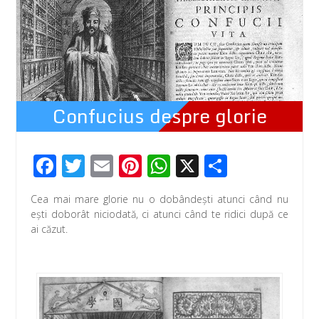
Confucius despre glorie
F
T
E
Pi
W
X
P
ac
wi
m
nt
h
ar
Cea mai mare glorie nu o dobândeşti atunci când nu
e
tt
ail
er
at
ta
eşti doborât niciodată, ci atunci când te ridici după ce
b
er
e
s
je
ai căzut.
o
st
A
az
o
p
ă
k
p