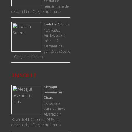
existat un
număr mare de
dispariții în …
Citește mai mult »
Iadul în Siberia
15/07/2023
Au descoperit
Infernul ?
Oamenii de
ştiinţă au săpat o
…
Citește mai mult »
INSOLIT
Mesajul
revenirii lui
Iisus
05/08/2026
Carlos şi Ines
Alvarez din
Bakersfield, California, SUA, au
descoperit, …
Citeşte mai mult »