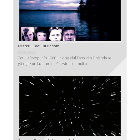
Misterul lacului Bodom
30/06/2025
Totul a început în 1960. În orășelul Esbo, din Finlanda se
găsește un lac numit …
Citește mai mult »