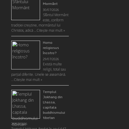
Mormânt
30/07/2026
Sfântul Mormânt
este, conform
tradiţiei creştine, mormântul lui
Christos, adică …
Citeşte mai mult »
Homo
religiosus
încotro?
29/07/2026
Există multe
religii, total sau
parţial diferite. Unele se aseamănă.
…
Citeşte mai mult »
Templul
Jokhang din
Lhassa,
capitala
buddhismului
tibetan
28/07/2026
Templul Jokhang, fondat în anul 647,