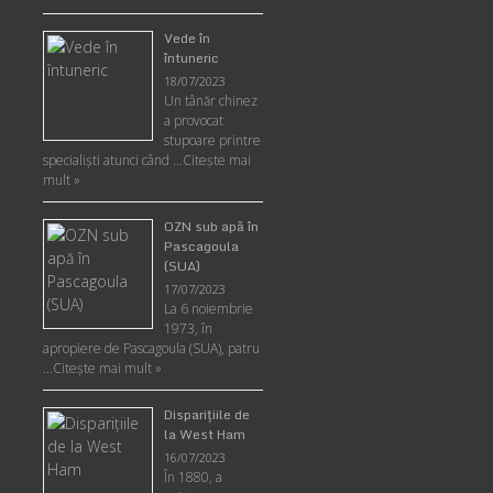
Vede în
întuneric
18/07/2023
Un tânăr chinez
a provocat
stupoare printre
specialişti atunci când …
Citește mai
mult »
OZN sub apă în
Pascagoula
(SUA)
17/07/2023
La 6 noiembrie
1973, în
apropiere de Pascagoula (SUA), patru
…
Citește mai mult »
Disparițiile de
la West Ham
16/07/2023
În 1880, a