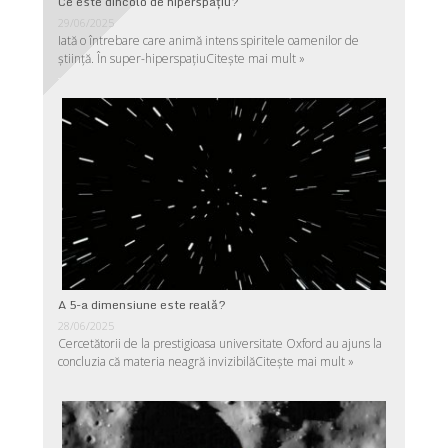
Ce este dincolo de hiperspaţiu?
29/06/2025
Iată o întrebare care animă intens spiritele oamenilor de
ştiinţă. În super-hiperspaţiu
Citește mai mult »
A 5-a dimensiune este reală?
28/06/2025
Cercetătorii de la prestigioasa universitate Oxford au ajuns la
concluzia că materia neagră invizibilă
Citește mai mult »