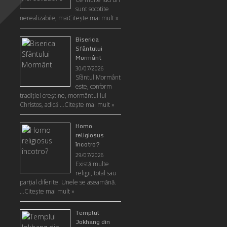
sunt socotite
nerealizabile, mai
Citeşte mai mult »
Biserica
Sfântului
Mormânt
30/07/2026
Sfântul Mormânt
este, conform
tradiţiei creştine, mormântul lui
Christos, adică …
Citeşte mai mult »
Homo
religiosus
încotro?
29/07/2026
Există multe
religii, total sau
parţial diferite. Unele se aseamănă.
…
Citeşte mai mult »
Templul
Jokhang din