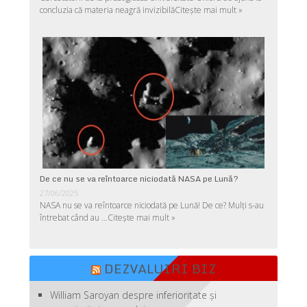
concluzia că materia neagră invizibilă
Citește mai mult »
De ce nu se va reîntoarce niciodată NASA pe Lună?
27/06/2025
NASA nu se va reîntoarce niciodată pe Lună! De ce? Mulţi s-au
întrebat când au …
Citește mai mult »
DEZVALUIRI BIZ
William Saroyan despre inferioritate şi