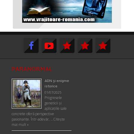
PARANORMAL
ADN şi enigme
istorice
01/07/2025
Progresele
geneticii şi
aplicaţiile sale
concrete oferă perspective
pasionante. Într-adevăr, …
Citește
mai mult »