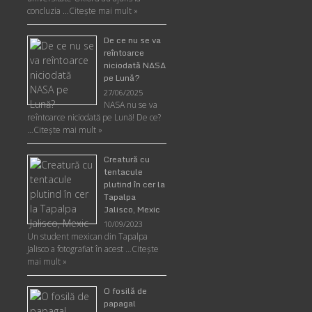
concluzia …
Citește mai mult »
De ce nu se va
reîntoarce
niciodată NASA
pe Lună?
27/06/2025
NASA nu se va
reîntoarce niciodată pe Lună! De ce?
…
Citește mai mult »
Creatură cu
tentacule
plutind în cer la
Tapalpa
Jalisco, Mexic
10/09/2023
Un student mexican din Tapalpa
Jalisco a fotografiat în acest …
Citește
mai mult »
O fosilă de
papagal