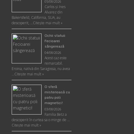
05/08/2026
Carlos şi Ines
Alvarez din
Bakersfield, California, SUA, au
descoperit, …
Citeşte mai mult »
Ochii statuii
Fecioarei
sângerează
04/08/2026
Acest caz este
remarcabil.
Eroina, nativă din Saragossa, nu avea
…
Citeşte mai mult »
O sferă
misterioasă cu
patru poli
magnetici!
03/08/2026
Familia Betz a
descoperit în curtea sa o minge de …
Citeşte mai mult »