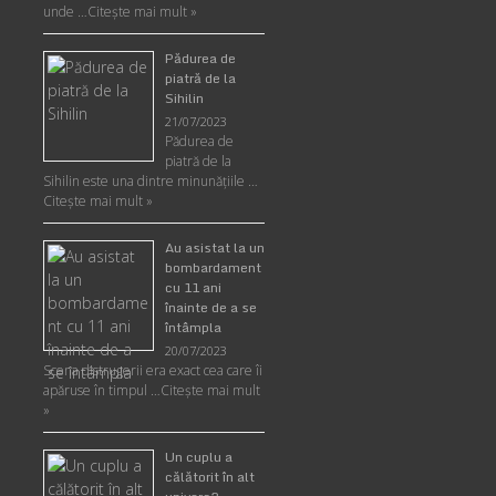
unde …
Citește mai mult »
Pădurea de
piatră de la
Sihilin
21/07/2023
Pădurea de
piatră de la
Sihilin este una dintre minunăţiile …
Citește mai mult »
Au asistat la un
bombardament
cu 11 ani
înainte de a se
întâmpla
20/07/2023
Scena distrugerii era exact cea care îi
apăruse în timpul …
Citește mai mult
»
Un cuplu a
călătorit în alt