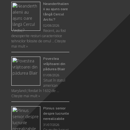
Neanderthalien
ii au ajuns oare
lângă Cercul
Arctic?
02/08/2026
Recent, au fost
descoperite resturi caracteristice
tehnicilor folosite de omul …
Citeşte
mai mult »
Povestea
vrăjitoarei din
pădurea Blair
01/08/2026
Situat în statul
american
Maryland ( fondat în 1632 de …
Citeşte mai mult »
Plinius senior
despre lucrurile
nerealizabile
31/07/2026
Ce multe lucruri