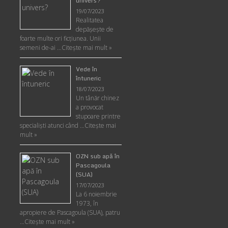
univers?
19/07/2023
Realitatea
depăşeşte de
foarte multe ori ficţiunea. Unii
semeni de-ai …
Citește mai mult »
Vede în
întuneric
18/07/2023
Un tânăr chinez
a provocat
stupoare printre
specialişti atunci când …
Citește mai
mult »
OZN sub apă în
Pascagoula
(SUA)
17/07/2023
La 6 noiembrie
1973, în
apropiere de Pascagoula (SUA), patru
…
Citește mai mult »