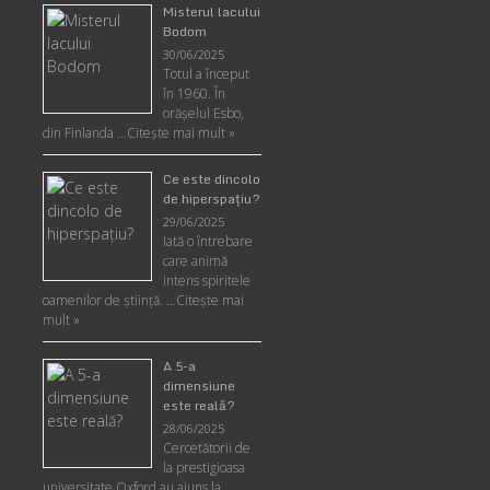
Misterul lacului
Bodom
30/06/2025
Totul a început
în 1960. În
orășelul Esbo,
din Finlanda …
Citește mai mult »
Ce este dincolo
de hiperspaţiu?
29/06/2025
Iată o întrebare
care animă
intens spiritele
oamenilor de ştiinţă. …
Citește mai
mult »
A 5-a
dimensiune
este reală?
28/06/2025
Cercetătorii de
la prestigioasa
universitate Oxford au ajuns la