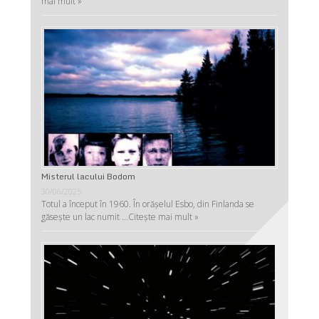
mai mult »
Misterul lacului Bodom
30/06/2025
Totul a început în 1960. În orășelul Esbo, din Finlanda se
găsește un lac numit …
Citește mai mult »