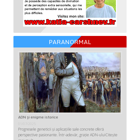
PARANORMAL
ADN şi enigme istorice
01/07/2025
Progresele geneticii şi aplicaţiile sale concrete oferă
perspective pasionante. Într-adevăr, graţie ADN-ului
Citește