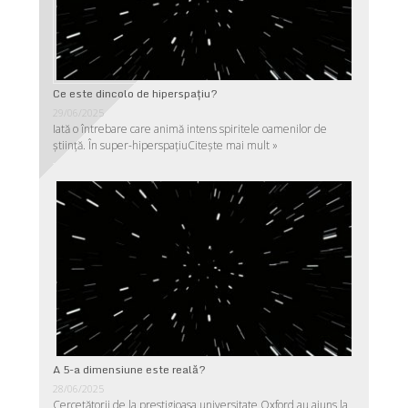
Ce este dincolo de hiperspaţiu?
29/06/2025
Iată o întrebare care animă intens spiritele oamenilor de
ştiinţă. În super-hiperspaţiu
Citește mai mult »
A 5-a dimensiune este reală?
28/06/2025
Cercetătorii de la prestigioasa universitate Oxford au ajuns la