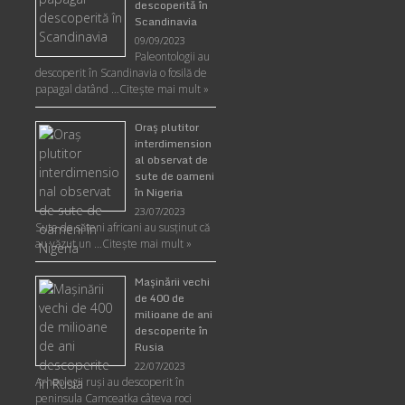
descoperită în
Scandinavia
09/09/2023
Paleontologii au
descoperit în Scandinavia o fosilă de
papagal datând …
Citește mai mult »
Oraş plutitor
interdimension
al observat de
sute de oameni
în Nigeria
23/07/2023
Sute de săteni africani au susținut că
au văzut un …
Citește mai mult »
Maşinării vechi
de 400 de
milioane de ani
descoperite în
Rusia
22/07/2023
Arheologii ruşi au descoperit în
peninsula Camceatka câteva roci