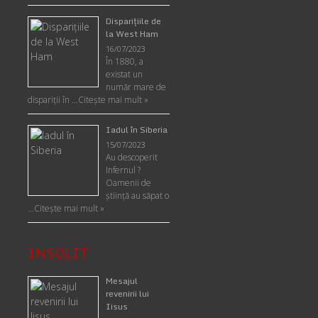
Disparițiile de
la West Ham
16/07/2023
În 1880, a
existat un
număr mare de
dispariții în …
Citește mai mult »
Iadul în Siberia
15/07/2023
Au descoperit
Infernul ?
Oamenii de
ştiinţă au săpat o
…
Citește mai mult »
INSOLIT
Mesajul
revenirii lui
Iisus