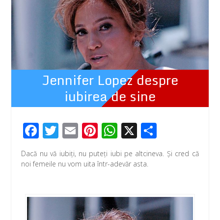
Jennifer Lopez despre
iubirea de sine
F
T
E
Pi
W
X
P
ac
wi
m
nt
h
ar
Dacă nu vă iubiţi, nu puteţi iubi pe altcineva. Și cred că
e
tt
ail
er
at
ta
noi femeile nu vom uita într-adevăr asta.
b
er
e
s
je
o
st
A
az
o
p
ă