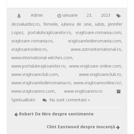
e
tt
ail
er
at
ta
b
er
e
s
je
Admin
ianuarie 23, 2023
dezvaluiribiz.ro
,
femeile
,
iubirea de sine
,
iubiţi
,
Jennifer
o
st
A
az
Lopez
,
portalulvrajitoarelor.ro
,
vrajitoare-romania.com
,
o
p
ă
vrajitoare-romania.ro
,
vrajitoareledinromania.com
,
k
p
vrajitoareonline.ro
,
www.astrointernational.ro
,
www.international-witches.com
,
www.portalulvrajitoarelor.ro
,
www.vrajitoare-online.com
,
www.vrajitoareclub.com
,
www.vrajitoareclub.ro
,
www.vrajitoareledinromania.ro
,
www.vrajitoareonline.ro/
,
www.vrajitoarero.com
,
www.vrajitoarero.ro
Spiritualitate
Nu sunt comentarii »
Robert De Niro despre sentimente
Clint Eastwood despre inocenţă