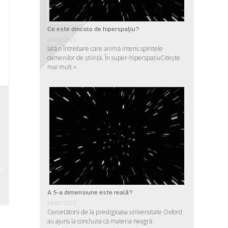
Ce este dincolo de hiperspaţiu?
29/06/2025
Iată o întrebare care animă intens spiritele
oamenilor de ştiinţă. În super-hiperspaţiu
Citește
mai mult »
,
,
-
,
A 5-a dimensiune este reală?
28/06/2025
Cercetătorii de la prestigioasa universitate Oxford
au ajuns la concluzia că materia neagră