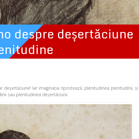
o despre deşertăciune
lenitudine
e deşertăciune! Iar imaginaţia ripostează: plenitudinea plenitudinii, şi
dinii sau plenitudinea deşertăciunii.