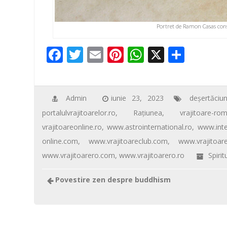
Portret de Ramon Casas con
F
T
E
Pi
W
X
P
ac
wi
m
nt
h
ar
e
tt
ail
er
at
ta
b
er
e
s
je
Admin
iunie 23, 2023
deşertăciu
portalulvrajitoarelor.ro
,
Raţiunea
,
vrajitoare-ro
o
st
A
az
vrajitoareonline.ro
,
www.astrointernational.ro
,
www.inte
o
p
ă
online.com
,
www.vrajitoareclub.com
,
www.vrajitoare
k
p
www.vrajitoarero.com
,
www.vrajitoarero.ro
Spirit
Povestire zen despre buddhism