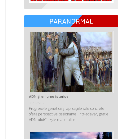
PARANORMAL
ADN şi enigme istorice
01/07/2025
Progresele geneticii şi aplicaţiile sale concrete
oferă perspective pasionante. Într-adevăr, graţie
ADN-ului
Citește mai mult »