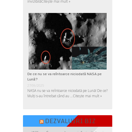
invizibilă
Citește mai mult »
De ce nu se va reîntoarce niciodată NASA pe
Lună?
27/06/2025
NASA nu se va reîntoarce niciodată pe Lună! De ce?
Mulţi s-au întrebat când au …
Citește mai mult »
DEZVALUIRI BIZ