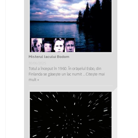
Misterul lacului Bodom
30/06/2025
Totul a început în 1960. În orășelul Esbo, din
Finlanda se găsește un lac numit …
Citește mai
mult »