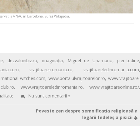
servat laMNAC în Barcelona. Sursă Wikipedia.
ne
,
dezvaluiribiz.ro
,
imaginaţia
,
Miguel de Unamuno
,
plenitudine
mania.com
,
vrajitoare-romania.ro
,
vrajitoareledinromania.com
rnational-witches.com
,
www.portalulvrajitoarelor.ro
,
www.vrajitoare
club.ro
,
www.vrajitoareledinromania.ro
,
www.vrajitoareonline.ro/
ualitate
Nu sunt comentarii »
Poveste zen despre semnificaţia religioasă a
legării fedeleş a pisicii