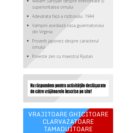
William Saroyan despre inferioritate şi
superioritatea omului
Adevărata față a războiului. 1944
Vampirii asediază casa guvernatorului
din Virginia
Proverb japonez despre caracterul
omului
Poveste zen cu maestrul Ryutan
VRAJITOARE GHICITOARE
CLARVAZATOARE
TAMADUITOARE