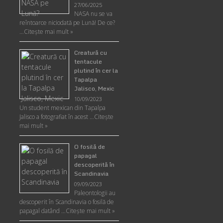
27/06/2025
NASA nu se va
reîntoarce niciodată pe Lună! De ce?
…
Citește mai mult »
Creatură cu
tentacule
plutind în cer la
Tapalpa
Jalisco, Mexic
10/09/2023
Un student mexican din Tapalpa
Jalisco a fotografiat în acest …
Citește
mai mult »
O fosilă de
papagal
descoperită în
Scandinavia
09/09/2023
Paleontologii au
descoperit în Scandinavia o fosilă de
papagal datând …
Citește mai mult »