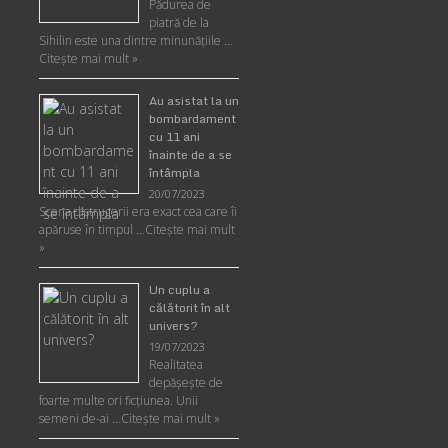
Pădurea de
piatră de la
Sihilin este una dintre minunăţiile …
Citește mai mult »
Au asistat la un
bombardament
cu 11 ani
înainte de a se
întâmpla
20/07/2023
Scena distrugerii era exact cea care îi
apăruse în timpul …
Citește mai mult
»
Un cuplu a
călătorit în alt
univers?
19/07/2023
Realitatea
depăşeşte de
foarte multe ori ficţiunea. Unii
semeni de-ai …
Citește mai mult »