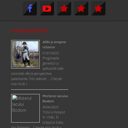
PARANORMAL
ADN şi enigme
istorice
01/07/2025
Progresele
geneticii şi
aplicaţiile sale
concrete oferă perspective
pasionante. Într-adevăr, …
Citește
mai mult »
Misterul lacului
Bodom
30/06/2025
Totul a început
în 1960. În
orășelul Esbo,
din Finlanda …
Citește mai mult »