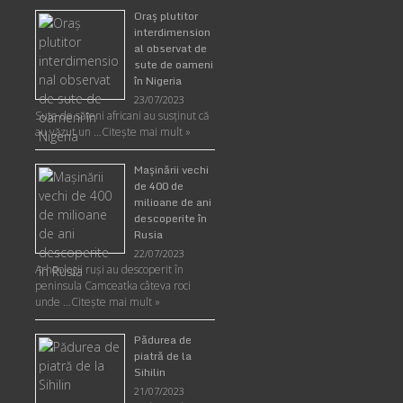
Oraş plutitor
interdimension
al observat de
sute de oameni
în Nigeria
23/07/2023
Sute de săteni africani au susținut că
au văzut un …
Citește mai mult »
Maşinării vechi
de 400 de
milioane de ani
descoperite în
Rusia
22/07/2023
Arheologii ruşi au descoperit în
peninsula Camceatka câteva roci
unde …
Citește mai mult »
Pădurea de
piatră de la
Sihilin
21/07/2023