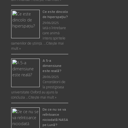
Ce este dincolo
de hiperspaţiu?
29/06/2025
Iată o întrebare
care animă
intens spiritele
oamenilor de ştiinţă. …
Citește mai
mult »
A 5-a
dimensiune
este reală?
28/06/2025
Cercetătorii de
la prestigioasa
universitate Oxford au ajuns la
concluzia …
Citește mai mult »
De ce nu se va
reîntoarce
niciodată NASA
pe Lună?