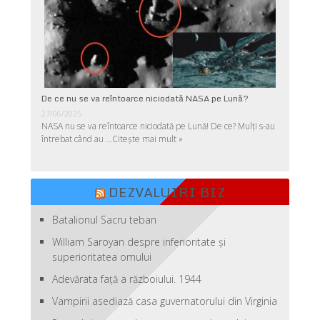
De ce nu se va reîntoarce niciodată NASA pe Lună?
27/06/2025
NASA nu se va reîntoarce niciodată pe Lună! De ce? Mulţi s-au
întrebat când au …
Citește mai mult »
DEZVALUIRI BIZ
Batalionul Sacru teban
William Saroyan despre inferioritate şi
superioritatea omului
Adevărata față a războiului. 1944
Vampirii asediază casa guvernatorului din Virginia