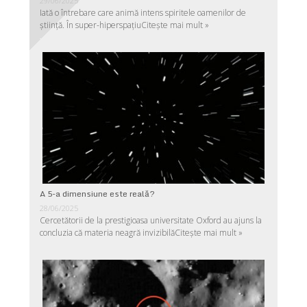
29/06/2025
Iată o întrebare care animă intens spiritele oamenilor de
ştiinţă. În super-hiperspaţiu
Citește mai mult »
A 5-a dimensiune este reală?
28/06/2025
Cercetătorii de la prestigioasa universitate Oxford au ajuns la
concluzia că materia neagră invizibilă
Citește mai mult »