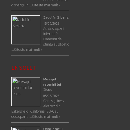
dispariții în …
Citește mai mult »
Iadul în Siberia
15/07/2023
Au descoperit
Infernul ?
Oamenii de
ştiinţă au săpat o
…
Citește mai mult »
INSOLIT
Mesajul
revenirii lui
Iisus
05/08/2026
Carlos şi Ines
Alvarez din
Bakersfield, California, SUA, au
descoperit, …
Citeşte mai mult »
Ochii statuii