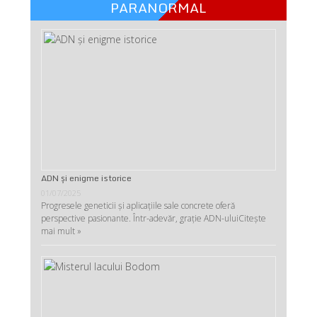
PARANORMAL
ADN şi enigme istorice
01/07/2025
Progresele geneticii şi aplicaţiile sale concrete oferă
perspective pasionante. Într-adevăr, graţie ADN-ului
Citește
mai mult »