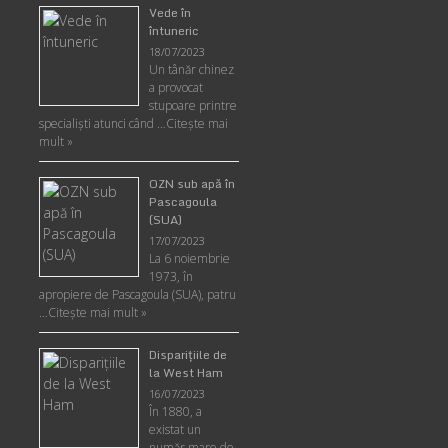
Vede în
întuneric
18/07/2023
Un tânăr chinez
a provocat
stupoare printre
specialişti atunci când …
Citește mai
mult »
OZN sub apă în
Pascagoula
(SUA)
17/07/2023
La 6 noiembrie
1973, în
apropiere de Pascagoula (SUA), patru
…
Citește mai mult »
Disparițiile de
la West Ham
16/07/2023
În 1880, a
existat un
număr mare de