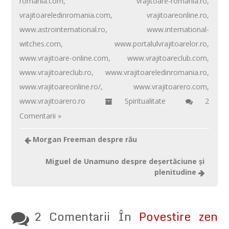
romania.com
,
vrajitoare-romania.ro
,
vrajitoareledinromania.com
,
vrajitoareonline.ro
,
www.astrointernational.ro
,
www.international-
witches.com
,
www.portalulvrajitoarelor.ro
,
www.vrajitoare-online.com
,
www.vrajitoareclub.com
,
www.vrajitoareclub.ro
,
www.vrajitoareledinromania.ro
,
www.vrajitoareonline.ro/
,
www.vrajitoarero.com
,
www.vrajitoarero.ro
Spiritualitate
2
Comentarii »
Morgan Freeman despre rău
Miguel de Unamuno despre deşertăciune şi
plenitudine
2 Comentarii În
Povestire zen