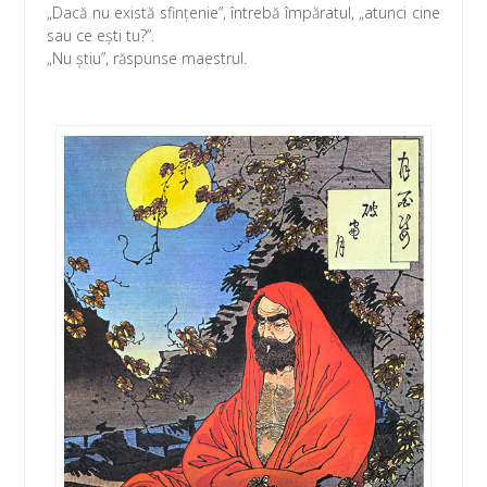
k
p
„Dacă nu există sfinţenie”, întrebă împăratul, „atunci cine
sau ce eşti tu?”.
„Nu ştiu”, răspunse maestrul.