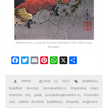
Bodhidharma, lucrare de Tsukioka Yoshitoshi (1839-1892). Sursă
Wikipedia.
F
T
E
Pi
W
X
P
ac
wi
m
nt
h
ar
e
tt
ail
er
at
ta
b
er
e
s
je
Admin
iunie 22, 2023
buddhism
,
buddhist devotat
,
dezvaluiribiz.ro
,
Împăratul
,
mare
o
st
A
az
maestru zen
,
palat
,
portalulvrajitoarelor.ro
,
Povestire
o
p
ă
zen
,
sfânta doctrină buddhistă
,
sfinţenie
,
vrajitoare-
k
p