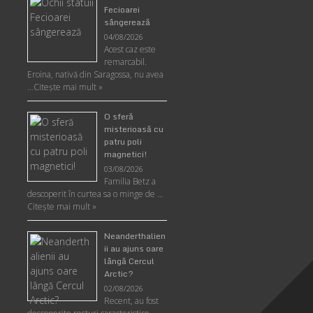
Fecioarei
sângerează
04/08/2026
Acest caz este
remarcabil.
Eroina, nativă din Saragossa, nu avea
…
Citeşte mai mult »
O sferă
misterioasă cu
patru poli
magnetici!
03/08/2026
Familia Betz a
descoperit în curtea sa o minge de …
Citeşte mai mult »
Neanderthalien
ii au ajuns oare
lângă Cercul
Arctic?
02/08/2026
Recent, au fost