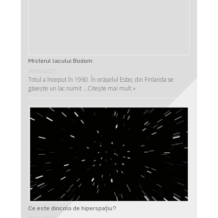
Misterul lacului Bodom
30/06/2025
Totul a început în 1960. În orășelul Esbo, din Finlanda se
găsește un lac numit …
Citește mai mult »
Ce este dincolo de hiperspaţiu?