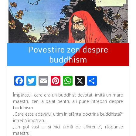
Povestire zen despre
buddhism
F
T
E
Pi
W
X
P
ac
wi
m
nt
h
ar
Împăratul, care era un buddhist devotat, invită un mare
e
tt
ail
er
at
ta
maestru zen la palat pentru a-i pune întrebări despre
b
er
e
s
je
buddhism.
„Care este adevărul ultim în sfânta doctrină buddhistă?”
o
st
A
az
întrebă împăratul.
o
p
ă
„Un gol vast … şi nici urmă de sfinţenie”, răspunse
maestrul.