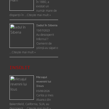
În 1880, a
existat un
număr mare de
dispariții în …
Citește mai mult »
Iadul în Siberia
15/07/2023
Au descoperit
Infernul ?
Oamenii de
ştiinţă au săpat o
…
Citește mai mult »
INSOLIT
Mesajul
revenirii lui
Iisus
05/08/2026
Carlos şi Ines
Alvarez din
Bakersfield, California, SUA, au
descoperit, …
Citeşte mai mult »