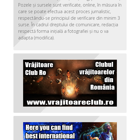
Pozele și sursele sunt verificate, online, în măsura în
care se poate efectua acest proces jurnalistic,
respectându-se principiul de verificare din minim 3
surse. În cadrul dreptului de comunicare, redacția
respectă forma inițială a fotografiei și nu o va
adapta (modifica).