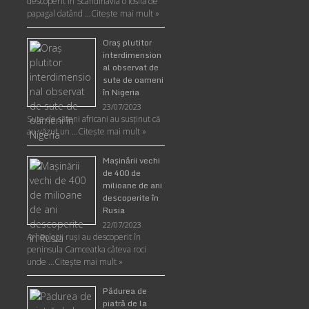
descoperit în Scandinavia o fosilă de
papagal datând …
Citește mai mult »
Oraş plutitor
interdimension
al observat de
sute de oameni
în Nigeria
23/07/2023
Sute de săteni africani au susținut că
au văzut un …
Citește mai mult »
Maşinării vechi
de 400 de
milioane de ani
descoperite în
Rusia
22/07/2023
Arheologii ruşi au descoperit în
peninsula Camceatka câteva roci
unde …
Citește mai mult »
Pădurea de
piatră de la