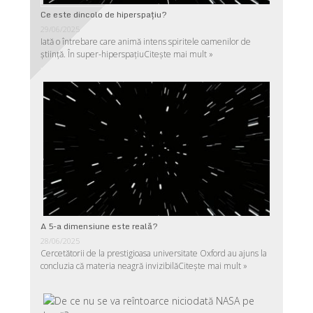
Ce este dincolo de hiperspaţiu?
29/06/2025
Iată o întrebare care animă intens spiritele oamenilor de
ştiinţă. În super-hiperspaţiu
Citește mai mult »
A 5-a dimensiune este reală?
28/06/2025
Cercetătorii de la prestigioasa universitate Oxford au ajuns la
concluzia că materia neagră invizibilă
Citește mai mult »