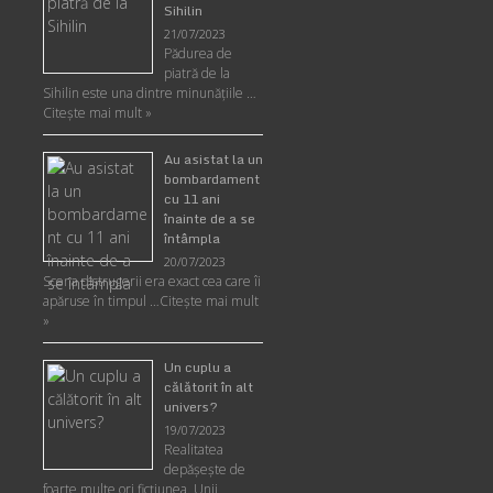
Sihilin
21/07/2023
Pădurea de
piatră de la
Sihilin este una dintre minunăţiile …
Citește mai mult »
Au asistat la un
bombardament
cu 11 ani
înainte de a se
întâmpla
20/07/2023
Scena distrugerii era exact cea care îi
apăruse în timpul …
Citește mai mult
»
Un cuplu a
călătorit în alt
univers?
19/07/2023
Realitatea
depăşeşte de
foarte multe ori ficţiunea. Unii