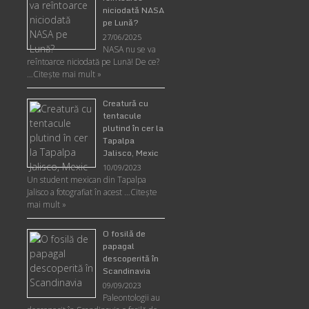
niciodată NASA
pe Lună?
27/06/2025
NASA nu se va
reîntoarce niciodată pe Lună! De ce?
…
Citește mai mult »
Creatură cu
tentacule
plutind în cer la
Tapalpa
Jalisco, Mexic
10/09/2023
Un student mexican din Tapalpa
Jalisco a fotografiat în acest …
Citește
mai mult »
O fosilă de
papagal
descoperită în
Scandinavia
09/09/2023
Paleontologii au