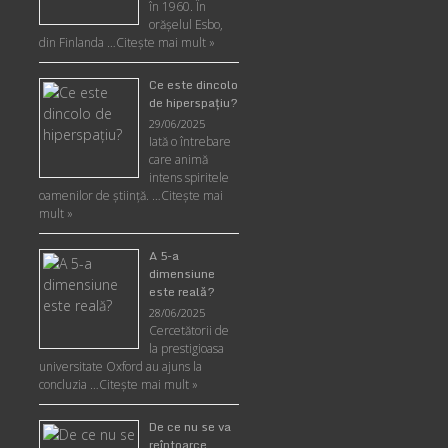
în 1960. În
orășelul Esbo,
din Finlanda …
Citește mai mult »
Ce este dincolo
de hiperspaţiu?
29/06/2025
Iată o întrebare
care animă
intens spiritele
oamenilor de ştiinţă. …
Citește mai
mult »
A 5-a
dimensiune
este reală?
28/06/2025
Cercetătorii de
la prestigioasa
universitate Oxford au ajuns la
concluzia …
Citește mai mult »
De ce nu se va
reîntoarce