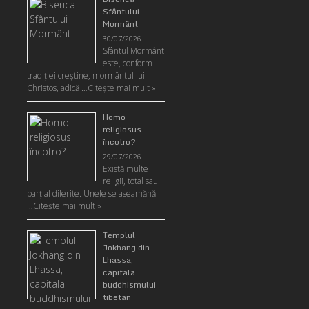
Sfântului
Mormânt
30/07/2026
Sfântul Mormânt
este, conform
tradiţiei creştine, mormântul lui
Christos, adică …
Citeşte mai mult »
Homo
religiosus
încotro?
29/07/2026
Există multe
religii, total sau
parţial diferite. Unele se aseamănă.
…
Citeşte mai mult »
Templul
Jokhang din
Lhassa,
capitala
buddhismului
tibetan