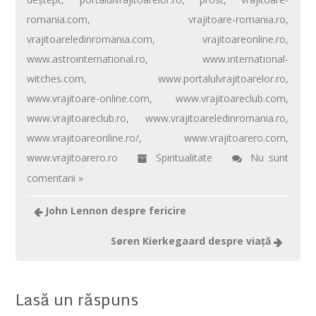
o
p
ă
romania.com
,
vrajitoare-romania.ro
,
k
p
vrajitoareledinromania.com
,
vrajitoareonline.ro
,
www.astrointernational.ro
,
www.international-
witches.com
,
www.portalulvrajitoarelor.ro
,
www.vrajitoare-online.com
,
www.vrajitoareclub.com
,
www.vrajitoareclub.ro
,
www.vrajitoareledinromania.ro
,
www.vrajitoareonline.ro/
,
www.vrajitoarero.com
,
www.vrajitoarero.ro
Spiritualitate
Nu sunt
comentarii »
John Lennon despre fericire
Søren Kierkegaard despre viaţă
Lasă un răspuns