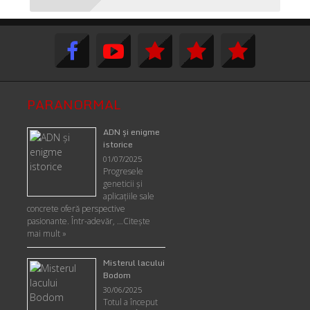
PARANORMAL
ADN şi enigme
istorice
01/07/2025
Progresele
geneticii şi
aplicaţiile sale
concrete oferă perspective
pasionante. Într-adevăr, …
Citește
mai mult »
Misterul lacului
Bodom
30/06/2025
Totul a început