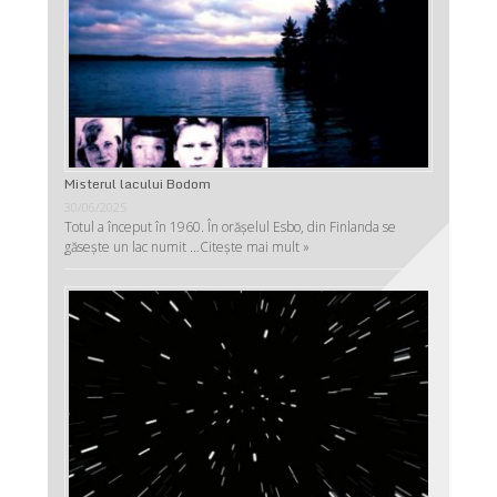
Misterul lacului Bodom
30/06/2025
Totul a început în 1960. În orășelul Esbo, din Finlanda se
găsește un lac numit …
Citește mai mult »