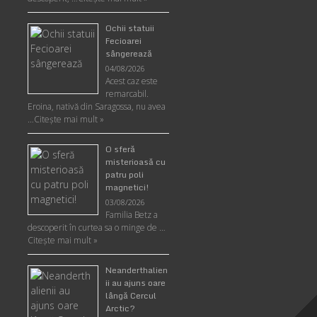
Ochii statuii
Fecioarei
sângerează
04/08/2026
Acest caz este
remarcabil.
Eroina, nativă din Saragossa, nu avea
…
Citeşte mai mult »
O sferă
misterioasă cu
patru poli
magnetici!
03/08/2026
Familia Betz a
descoperit în curtea sa o minge de …
Citeşte mai mult »
Neanderthalien
ii au ajuns oare
lângă Cercul
Arctic?