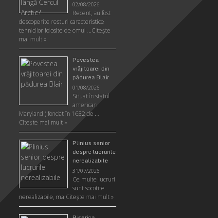
02/08/2026
Recent, au fost
descoperite resturi caracteristice
tehnicilor folosite de omul …
Citeşte
mai mult »
Povestea
vrăjitoarei din
pădurea Blair
01/08/2026
Situat în statul
american
Maryland ( fondat în 1632 de …
Citeşte mai mult »
Plinius senior
despre lucrurile
nerealizabile
31/07/2026
Ce multe lucruri
sunt socotite
nerealizabile, mai
Citeşte mai mult »
Biserica