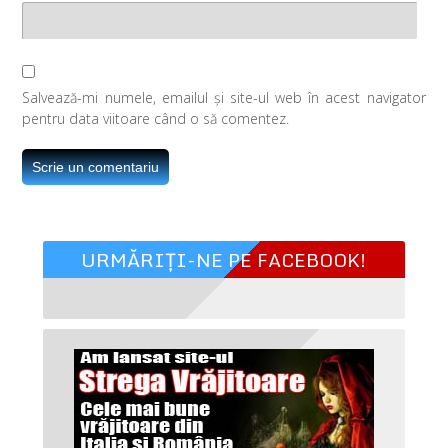
Salvează-mi numele, emailul și site-ul web în acest navigator
pentru data viitoare când o să comentez.
URMĂRIȚI-NE PE FACEBOOK!