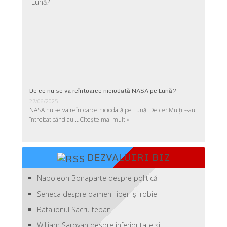
De ce nu se va reîntoarce niciodată NASA pe Lună?
27/06/2025
NASA nu se va reîntoarce niciodată pe Lună! De ce? Mulţi s-au
întrebat când au …
Citește mai mult »
DEZVALUIRI BIZ
Napoleon Bonaparte despre politică
Seneca despre oameni liberi şi robie
Batalionul Sacru teban
William Saroyan despre inferioritate şi