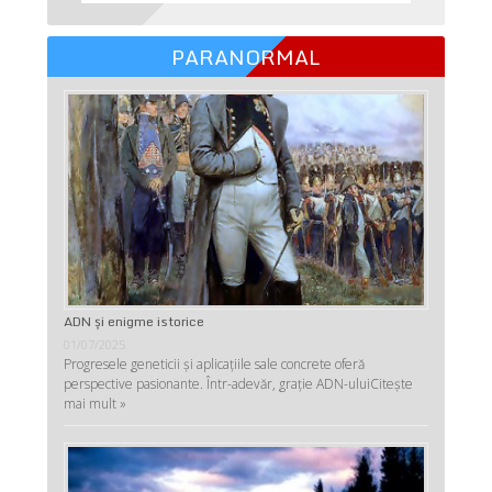
PARANORMAL
ADN şi enigme istorice
01/07/2025
Progresele geneticii şi aplicaţiile sale concrete oferă
perspective pasionante. Într-adevăr, graţie ADN-ului
Citește
mai mult »