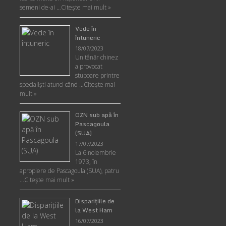
semeni de-ai …
Citește mai mult »
Vede în
întuneric
18/07/2023
Un tânăr chinez
a provocat
stupoare printre
specialişti atunci când …
Citește mai
mult »
OZN sub apă în
Pascagoula
(SUA)
17/07/2023
La 6 noiembrie
1973, în
apropiere de Pascagoula (SUA), patru
…
Citește mai mult »
Disparițiile de
la West Ham
16/07/2023