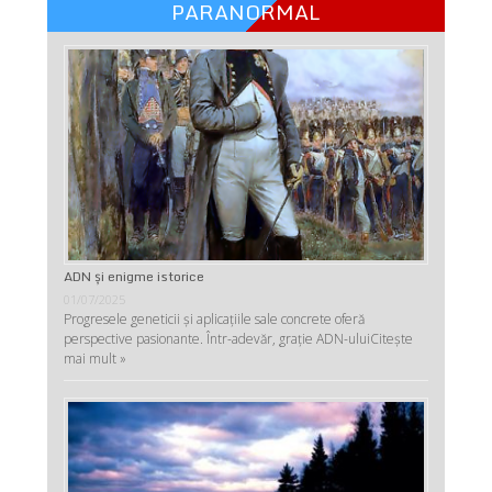
PARANORMAL
ADN şi enigme istorice
01/07/2025
Progresele geneticii şi aplicaţiile sale concrete oferă
perspective pasionante. Într-adevăr, graţie ADN-ului
Citește
mai mult »