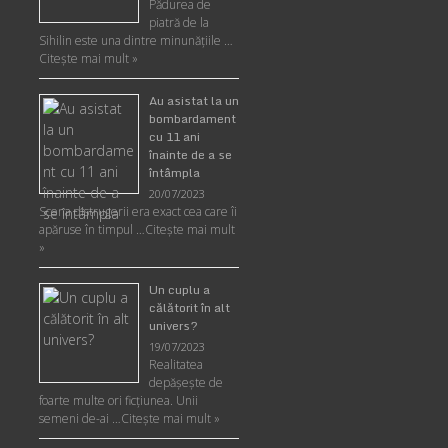
Pădurea de
piatră de la
Sihilin este una dintre minunăţiile …
Citește mai mult »
Au asistat la un
bombardament
cu 11 ani
înainte de a se
întâmpla
20/07/2023
Scena distrugerii era exact cea care îi
apăruse în timpul …
Citește mai mult
»
Un cuplu a
călătorit în alt
univers?
19/07/2023
Realitatea
depăşeşte de
foarte multe ori ficţiunea. Unii
semeni de-ai …
Citește mai mult »