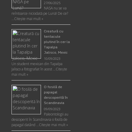
27/06/2025
NASA nu se va
reîntoarce niciodată pe Lună! De ce?
…
Citește mai mult »
Creatură cu
tentacule
plutind în cer la
Tapalpa
Jalisco, Mexic
10/09/2023
Un student mexican din Tapalpa
Jalisco a fotografiat în acest …
Citește
mai mult »
O fosilă de
papagal
descoperită în
Scandinavia
09/09/2023
Paleontologii au
descoperit în Scandinavia o fosilă de
papagal datând …
Citește mai mult »