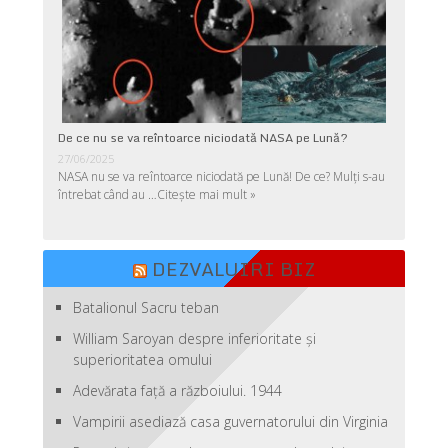
De ce nu se va reîntoarce niciodată NASA pe Lună?
27/06/2025
NASA nu se va reîntoarce niciodată pe Lună! De ce? Mulţi s-au
întrebat când au …
Citește mai mult »
DEZVALUIRI BIZ
Batalionul Sacru teban
William Saroyan despre inferioritate şi
superioritatea omului
Adevărata față a războiului. 1944
Vampirii asediază casa guvernatorului din Virginia