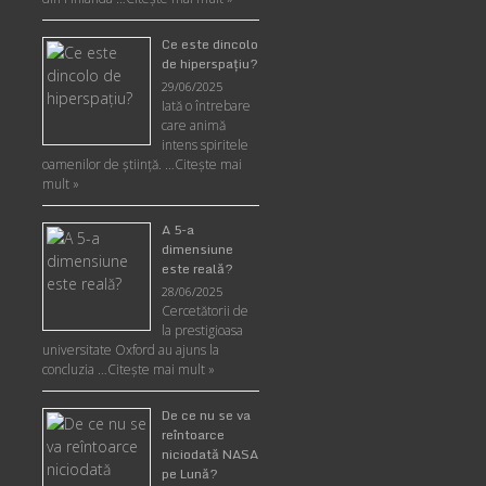
Ce este dincolo
de hiperspaţiu?
29/06/2025
Iată o întrebare
care animă
intens spiritele
oamenilor de ştiinţă. …
Citește mai
mult »
A 5-a
dimensiune
este reală?
28/06/2025
Cercetătorii de
la prestigioasa
universitate Oxford au ajuns la
concluzia …
Citește mai mult »
De ce nu se va
reîntoarce
niciodată NASA
pe Lună?