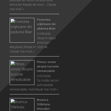
descoperite resturi caracteristice
tehnicilor folosite de omul …
Citeşte
mai mult »
Povestea
vrăjitoarei din
pădurea Blair
01/08/2026
Situat în statul
american
Maryland ( fondat în 1632 de …
Citeşte mai mult »
Plinius senior
despre lucrurile
nerealizabile
31/07/2026
Ce multe lucruri
sunt socotite
nerealizabile, mai
Citeşte mai mult »
Biserica
Sfântului
Mormânt