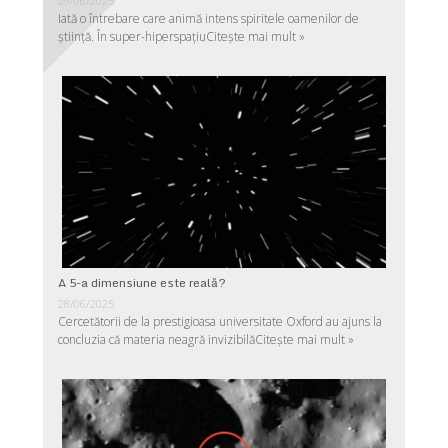
29/06/2025
Iată o întrebare care animă intens spiritele oamenilor de
ştiinţă. În super-hiperspaţiu
Citește mai mult »
A 5-a dimensiune este reală?
28/06/2025
Cercetătorii de la prestigioasa universitate Oxford au ajuns la
concluzia că materia neagră invizibilă
Citește mai mult »