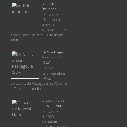
Vede în
întuneric
18/07/2023
Un tânăr chinez
a provocat
stupoare printre
specialişti atunci când …
Citește mai
mult »
OZN sub apă în
Pascagoula
(SUA)
17/07/2023
La 6 noiembrie
1973, în
apropiere de Pascagoula (SUA), patru
…
Citește mai mult »
Disparițiile de
la West Ham
16/07/2023
În 1880, a
existat un
număr mare de