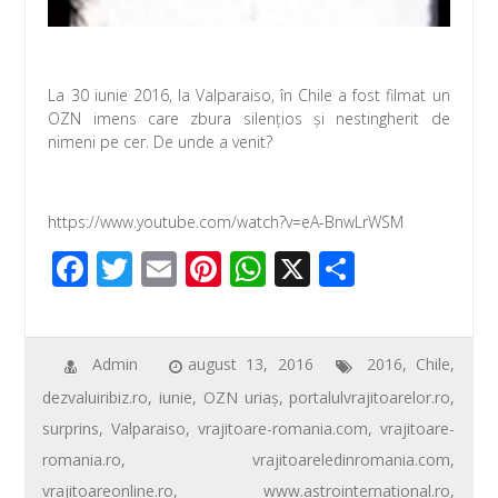
La 30 iunie 2016, la Valparaiso, în Chile a fost filmat un
OZN imens care zbura silenţios şi nestingherit de
nimeni pe cer. De unde a venit?
https://www.youtube.com/watch?v=eA-BnwLrWSM
F
T
E
Pi
W
X
P
ac
wi
m
nt
h
ar
e
tt
ail
er
at
ta
b
er
e
s
je
Admin
august 13, 2016
2016
,
Chile
,
dezvaluiribiz.ro
,
iunie
,
OZN uriaş
,
portalulvrajitoarelor.ro
,
o
st
A
az
surprins
,
Valparaiso
,
vrajitoare-romania.com
,
vrajitoare-
o
p
ă
romania.ro
,
vrajitoareledinromania.com
,
k
p
vrajitoareonline.ro
,
www.astrointernational.ro
,