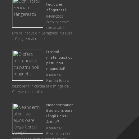
Fecioarei
sângerează
04/08/2026
Acest caz este
remarcabil.
Eroina, nativă din Saragossa, nu avea
…
Citeşte mai mult »
O sferă
misterioasă cu
patru poli
magnetici!
03/08/2026
Familia Betz a
descoperit în curtea sa o minge de …
Citeşte mai mult »
Neanderthalien
ii au ajuns oare
lângă Cercul
Arctic?
02/08/2026
Recent, au fost