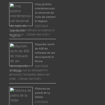
Oraş plutitor
interdimension
al observat de
sute de oameni
în Nigeria
23/07/2023
Sute de săteni africani au susținut că
au văzut un …
Citește mai mult »
Maşinării vechi
de 400 de
milioane de ani
descoperite în
Rusia
22/07/2023
Arheologii ruşi au descoperit în
peninsula Camceatka câteva roci
unde …
Citește mai mult »
Pădurea de
piatră de la
Sihilin
21/07/2023