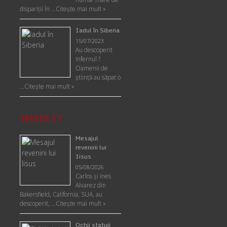
dispariții în …
Citește mai mult »
Iadul în Siberia
15/07/2023
Au descoperit
Infernul ?
Oamenii de
ştiinţă au săpat o
…
Citește mai mult »
INSOLIT
Mesajul
revenirii lui
Iisus
05/08/2026
Carlos şi Ines
Alvarez din
Bakersfield, California, SUA, au
descoperit, …
Citeşte mai mult »
Ochii statuii