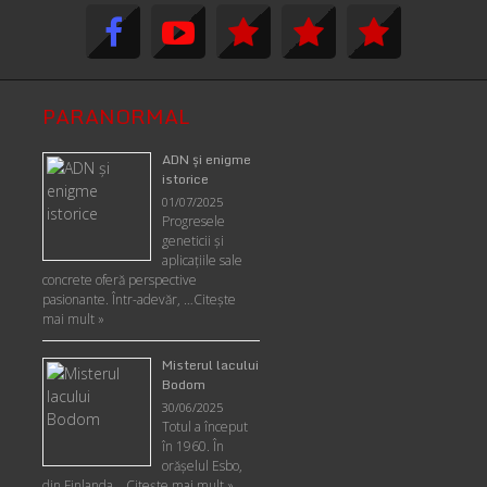
PARANORMAL
ADN şi enigme
istorice
01/07/2025
Progresele
geneticii şi
aplicaţiile sale
concrete oferă perspective
pasionante. Într-adevăr, …
Citește
mai mult »
Misterul lacului
Bodom
30/06/2025
Totul a început
în 1960. În
orășelul Esbo,
din Finlanda …
Citește mai mult »