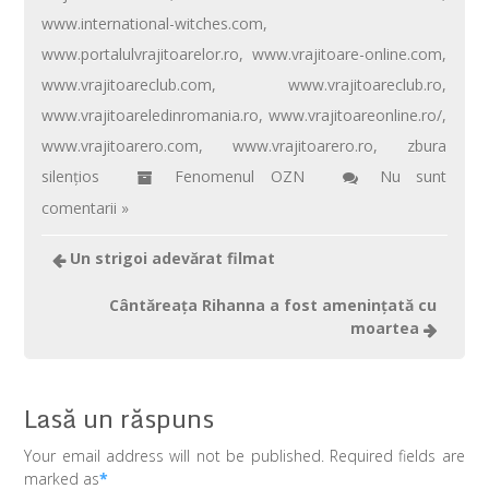
www.international-witches.com
,
www.portalulvrajitoarelor.ro
,
www.vrajitoare-online.com
,
www.vrajitoareclub.com
,
www.vrajitoareclub.ro
,
www.vrajitoareledinromania.ro
,
www.vrajitoareonline.ro/
,
www.vrajitoarero.com
,
www.vrajitoarero.ro
,
zbura
silenţios
Fenomenul OZN
Nu sunt
comentarii »
Un strigoi adevărat filmat
Cântăreaţa Rihanna a fost ameninţată cu
moartea
Lasă un răspuns
Your email address will not be published. Required fields are
marked as
*