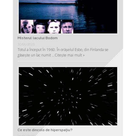
Misterul lacului Bodom
30/06/2025
Totul a început în 1960. În orășelul Esbo, din Finlanda se
găsește un lac numit …
Citește mai mult »
Ce este dincolo de hiperspaţiu?