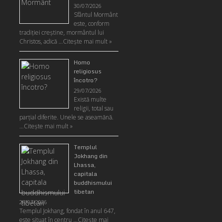
30/07/2026
Sfântul Mormânt
este, conform
tradiţiei creştine, mormântul lui
Christos, adică …
Citeşte mai mult »
Homo
religiosus
încotro?
29/07/2026
Există multe
religii, total sau
parţial diferite. Unele se aseamănă.
…
Citeşte mai mult »
Templul
Jokhang din
Lhassa,
capitala
buddhismului
tibetan
28/07/2026
Templul Jokhang, fondat în anul 647,
este situat în centru …
Citeşte mai