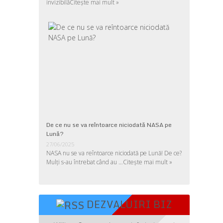
invizibilă
Citește mai mult »
De ce nu se va reîntoarce niciodată NASA pe
Lună?
27/06/2025
NASA nu se va reîntoarce niciodată pe Lună! De ce?
Mulţi s-au întrebat când au …
Citește mai mult »
DEZVALUIRI BIZ