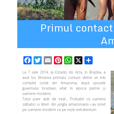
Primul contact 
Am
F
T
E
Pi
W
X
P
ac
wi
m
nt
h
ar
La 7 iulie 2014, la Estado do Acra, în Brazilia, a
e
tt
ail
er
at
ta
avut loc filmarea primului contact dintre un trib
b
er
e
s
je
complet izolat din Amazonia, după spusele
guvernului brazilian, aflat în epoca pietrei şi
o
st
A
az
oamenii moderni.
o
p
ă
Totul pare atât de ireal… Probabil că oamenii
sălbatici şi liberi din jungla amazoniană i-au privit
k
p
pe oamenii moderni ca pe nişte extratereştri.