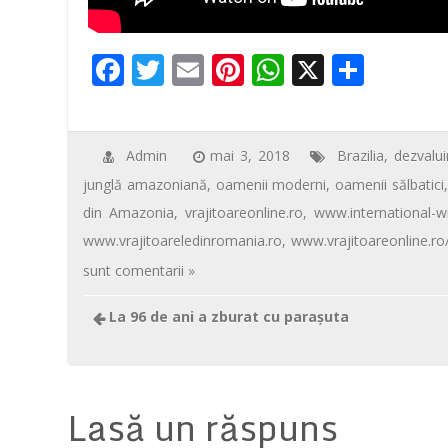
F
T
E
Pi
W
X
P
ac
wi
m
nt
h
ar
e
tt
ail
er
at
ta
b
er
e
s
je
Admin
mai 3, 2018
Brazilia
,
dezvaluir
junglă amazoniană
,
oamenii moderni
,
oamenii sălbatici
o
st
A
az
din Amazonia
,
vrajitoareonline.ro
,
www.international-w
o
p
ă
www.vrajitoareledinromania.ro
,
www.vrajitoareonline.ro
k
p
sunt comentarii »
La 96 de ani a zburat cu paraşuta
Lasă un răspuns