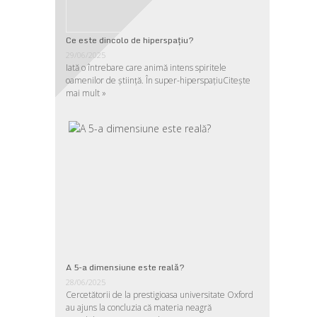
Ce este dincolo de hiperspaţiu?
29/06/2025
Iată o întrebare care animă intens spiritele
oamenilor de ştiinţă. În super-hiperspaţiu
Citește
mai mult »
A 5-a dimensiune este reală?
28/06/2025
Cercetătorii de la prestigioasa universitate Oxford
au ajuns la concluzia că materia neagră