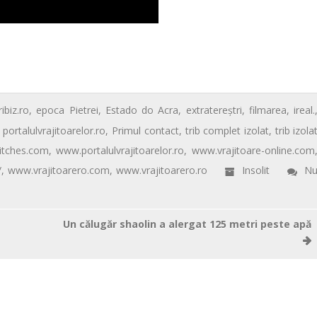
ibiz.ro
,
epoca Pietrei
,
Estado do Acra
,
extratereştri
,
filmarea
,
ireal.
,
portalulvrajitoarelor.ro
,
Primul contact
,
trib complet izolat
,
trib izola
itches.com
,
www.portalulvrajitoarelor.ro
,
www.vrajitoare-online.com
/
,
www.vrajitoarero.com
,
www.vrajitoarero.ro
Insolit
N
Un călugăr shaolin a alergat 125 metri peste apă