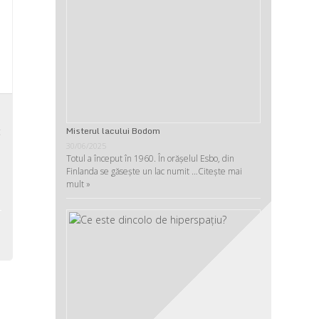
,
Misterul lacului Bodom
t
30/06/2025
,
Totul a început în 1960. În orășelul Esbo, din
u
Finlanda se găsește un lac numit …
Citește mai
mult »