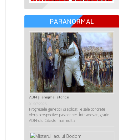
PARANORMAL
ADN şi enigme istorice
01/07/2025
Progresele geneticii şi aplicaţiile sale concrete
oferă perspective pasionante. Într-adevăr, graţie
ADN-ului
Citește mai mult »