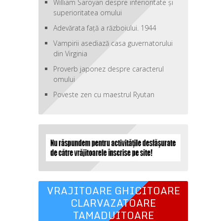
William Saroyan despre inferioritate şi
superioritatea omului
Adevărata față a războiului. 1944
Vampirii asediază casa guvernatorului
din Virginia
Proverb japonez despre caracterul
omului
Poveste zen cu maestrul Ryutan
VRAJITOARE GHICITOARE
CLARVAZATOARE
TAMADUITOARE