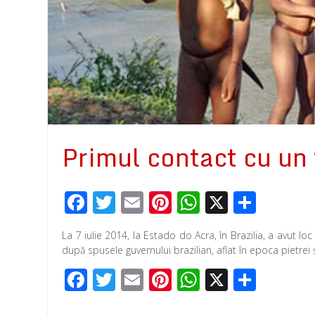
Primul contact cu un 
F
T
E
Pi
W
X
P
ac
wi
m
nt
h
ar
La 7 iulie 2014, la Estado do Acra, în Brazilia, a avut l
e
tt
ail
er
at
ta
după spusele guvernului brazilian, aflat în epoca pietrei
b
er
e
s
je
F
T
E
Pi
W
X
P
o
st
A
az
ac
wi
m
nt
h
ar
o
p
ă