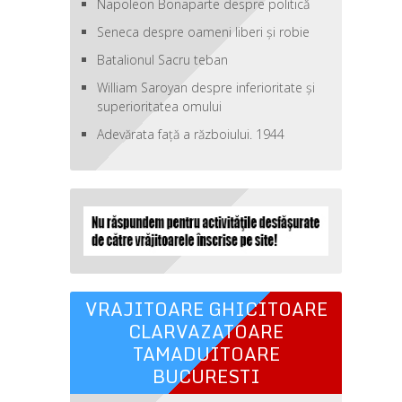
Napoleon Bonaparte despre politică
Seneca despre oameni liberi şi robie
Batalionul Sacru teban
William Saroyan despre inferioritate şi
superioritatea omului
Adevărata față a războiului. 1944
VRAJITOARE GHICITOARE
CLARVAZATOARE
TAMADUITOARE
BUCURESTI