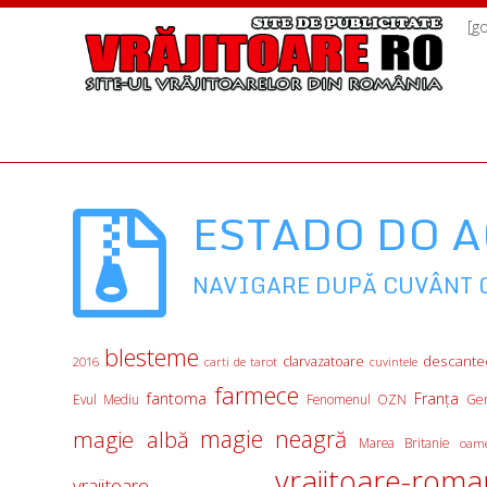
[g
ESTADO DO 
NAVIGARE DUPĂ CUVÂNT 
blesteme
descante
clarvazatoare
2016
carti de tarot
cuvintele
farmece
fantoma
Franţa
Evul Mediu
Fenomenul OZN
Ge
magie albă
magie neagră
Marea Britanie
oame
vrajitoare-roma
vrajitoare