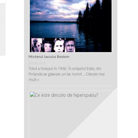
,
t
,
u
Misterul lacului Bodom
30/06/2025
Totul a început în 1960. În orășelul Esbo, din
Finlanda se găsește un lac numit …
Citește mai
mult »