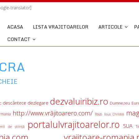
oogle-translator]
ACASA
LISTA VRAJITOARELOR
ARTICOLE
P
CONTACT
ACRA
CHEIE
dezvaluiribiz.ro
descântece
dezlegare
c
Eur
Dumnezeu
mag
http://www.vrăjitoarero.com/
rmania
Iisus
Iisus Christos
portalulvrajitoarelor.ro
SUA
T
nii de ştiinţă
nia.com
vrajitoare-romania.