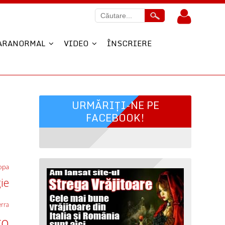
ARANORMAL
VIDEO
ÎNSCRIERE
URMĂRIȚI-NE PE
FACEBOOK!
opa
ie
erra
ro