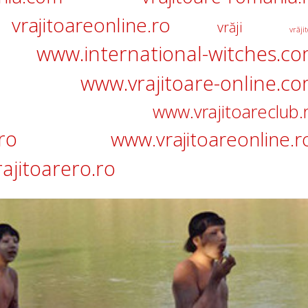
vrajitoareonline.ro
vrăji
vrăjit
www.international-witches.c
www.vrajitoare-online.c
www.vrajitoareclub.
ro
www.vrajitoareonline.r
ajitoarero.ro