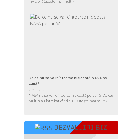
invizibilă
Citește mai mult »
De ce nu se va reîntoarce niciodată NASA pe
Lună?
27/06/2025
NASA nu se va reîntoarce niciodată pe Lună! De ce?
Mulţi s-au întrebat când au …
Citește mai mult »
DEZVALUIRI BIZ