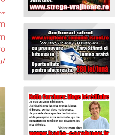
orie
om
om
ro
o/