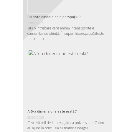
Ce este dincolo de hiperspaţiu?
29/06/2025
Iată o întrebare care animă intens spiritele
oamenilor de ştiinţă. În super-hiperspaţiu
Citește
mai mult »
A 5-a dimensiune este reală?
28/06/2025
Cercetătorii de la prestigioasa universitate Oxford
au ajuns la concluzia că materia neagră