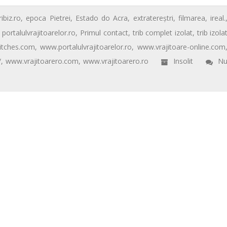
ibiz.ro
,
epoca Pietrei
,
Estado do Acra
,
extratereştri
,
filmarea
,
ireal.
,
portalulvrajitoarelor.ro
,
Primul contact
,
trib complet izolat
,
trib izola
itches.com
,
www.portalulvrajitoarelor.ro
,
www.vrajitoare-online.com
/
,
www.vrajitoarero.com
,
www.vrajitoarero.ro
Insolit
N