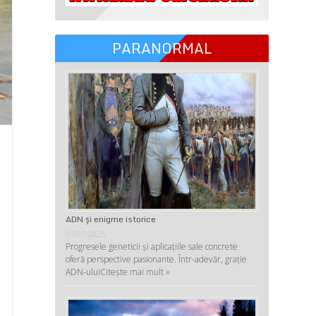
PARANORMAL
ADN şi enigme istorice
01/07/2025
Progresele geneticii şi aplicaţiile sale concrete
oferă perspective pasionante. Într-adevăr, graţie
ADN-ului
Citește mai mult »