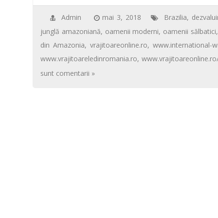
e
tt
ail
er
at
ta
k
p
b
er
e
s
je
Admin
mai 3, 2018
Brazilia
,
dezvaluir
junglă amazoniană
,
oamenii moderni
,
oamenii sălbatici
o
st
A
az
din Amazonia
,
vrajitoareonline.ro
,
www.international-w
o
p
ă
www.vrajitoareledinromania.ro
,
www.vrajitoareonline.ro
k
p
sunt comentarii »