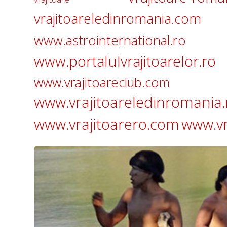
vrajitoareledinromania.com
www.astrointernational.ro
www.portalulvrajitoarelor.ro
www.vrajitoareclub.com
www.vrajitoareledinromania.
www.vrajitoarero.com
www.vr