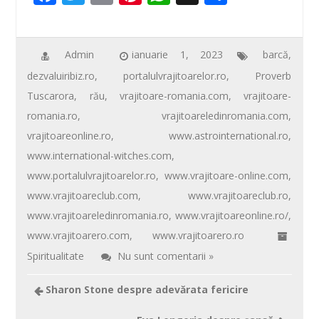
ac
wi
m
nt
h
ar
e
tt
ail
er
at
ta
b
er
e
s
je
Admin
ianuarie 1, 2023
barcă
,
dezvaluiribiz.ro
,
portalulvrajitoarelor.ro
,
Proverb
o
st
A
az
Tuscarora
,
rău
,
vrajitoare-romania.com
,
vrajitoare-
o
p
ă
romania.ro
,
vrajitoareledinromania.com
,
k
p
vrajitoareonline.ro
,
www.astrointernational.ro
,
www.international-witches.com
,
www.portalulvrajitoarelor.ro
,
www.vrajitoare-online.com
,
www.vrajitoareclub.com
,
www.vrajitoareclub.ro
,
www.vrajitoareledinromania.ro
,
www.vrajitoareonline.ro/
,
www.vrajitoarero.com
,
www.vrajitoarero.ro
Spiritualitate
Nu sunt comentarii »
Sharon Stone despre adevărata fericire