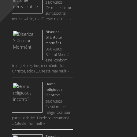
31/07/2026
Ce multe lucruri
sunt socotite
nerealizabile, mai
Citeşte mai mult »
Biserica
Sfântului
Mormânt
30/07/2026
Sfântul Mormânt
este, conform
tradiţiei creştine, mormântul lui
Christos, adică …
Citeşte mai mult »
Homo
religiosus
încotro?
29/07/2026
Există multe
religii, total sau
parţial diferite. Unele se aseamănă.
…
Citeşte mai mult »
Templul