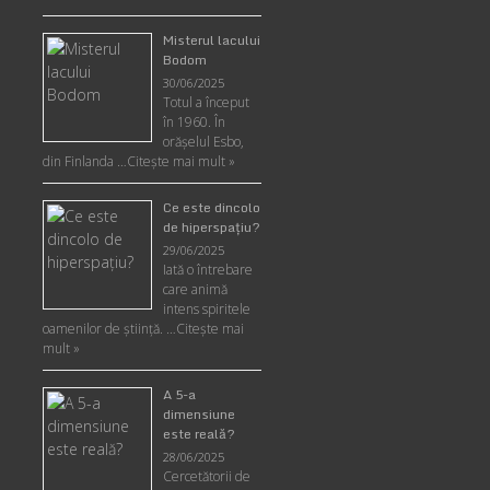
Misterul lacului
Bodom
30/06/2025
Totul a început
în 1960. În
orășelul Esbo,
din Finlanda …
Citește mai mult »
Ce este dincolo
de hiperspaţiu?
29/06/2025
Iată o întrebare
care animă
intens spiritele
oamenilor de ştiinţă. …
Citește mai
mult »
A 5-a
dimensiune
este reală?
28/06/2025
Cercetătorii de