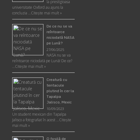
la prestigioasa
universitate Oxford au ajuns la
concluzia …
Citește mai mult »
De ce nu se va
reîntoarce
niciodată NASA
pe Lună?
27/06/2025
NASA nu se va
reîntoarce niciodată pe Lună! De ce?
…
Citește mai mult »
Creatură cu
tentacule
plutind în cer la
Tapalpa
Jalisco, Mexic
10/09/2023
Un student mexican din Tapalpa
Jalisco a fotografiat în acest …
Citește
mai mult »
O fosilă de