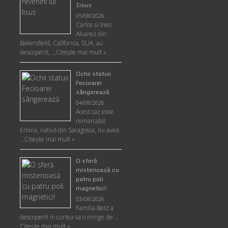
Iisus
05/08/2026
Carlos şi Ines
Alvarez din
Bakersfield, California, SUA, au
descoperit, …
Citeşte mai mult »
Ochii statuii
Fecioarei
sângerează
04/08/2026
Acest caz este
remarcabil.
Eroina, nativă din Saragossa, nu avea
…
Citeşte mai mult »
O sferă
misterioasă cu
patru poli
magnetici!
03/08/2026
Familia Betz a
descoperit în curtea sa o minge de …
Citeşte mai mult »