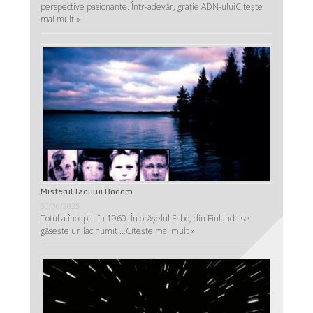
perspective pasionante. Într-adevăr, graţie ADN-ului
Citește
mai mult »
Misterul lacului Bodom
30/06/2025
Totul a început în 1960. În orășelul Esbo, din Finlanda se
găsește un lac numit …
Citește mai mult »