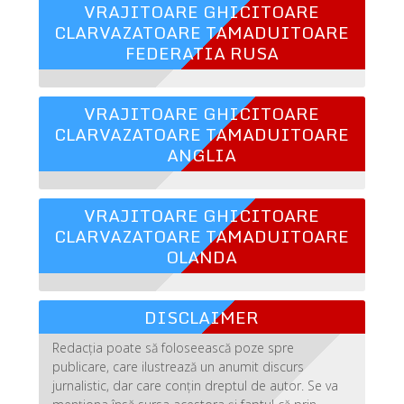
VRAJITOARE GHICITOARE
CLARVAZATOARE TAMADUITOARE
FEDERATIA RUSA
VRAJITOARE GHICITOARE
CLARVAZATOARE TAMADUITOARE
ANGLIA
VRAJITOARE GHICITOARE
CLARVAZATOARE TAMADUITOARE
OLANDA
DISCLAIMER
Redacția poate să foloseească poze spre
publicare, care ilustrează un anumit discurs
jurnalistic, dar care conțin dreptul de autor. Se va