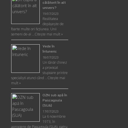
călătorit în alt
univers?
19/07/2023
Realitatea
depăşeşte de
foarte multe ori ficţiunea. Unii
semeni de-ai …
Citește mai mult »
Vede în
întuneric
18/07/2023
Un tânăr chinez
a provocat
stupoare printre
specialişti atunci când …
Citește mai
mult »
OZN sub apă în
Pascagoula
(SUA)
17/07/2023
La 6 noiembrie
1973, în
apropiere de Pascagoula (SUA), patru