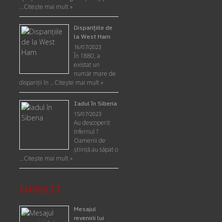
…
Citește mai mult »
Disparițiile de
la West Ham
16/07/2023
În 1880, a
existat un
număr mare de
dispariții în …
Citește mai mult »
Iadul în Siberia
15/07/2023
Au descoperit
Infernul ?
Oamenii de
ştiinţă au săpat o
…
Citește mai mult »
INSOLIT
Mesajul
revenirii lui