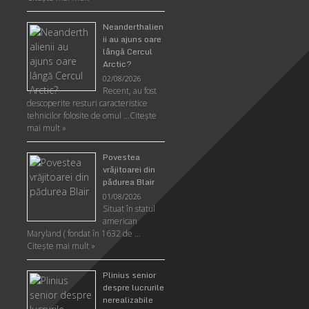
Neanderthalien
ii au ajuns oare
lângă Cercul
Arctic?
02/08/2026
Recent, au fost
descoperite resturi caracteristice
tehnicilor folosite de omul …
Citeşte
mai mult »
Povestea
vrăjitoarei din
pădurea Blair
01/08/2026
Situat în statul
american
Maryland ( fondat în 1632 de …
Citeşte mai mult »
Plinius senior
despre lucrurile
nerealizabile