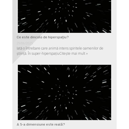
Ce este dincolo de hiperspaţiu?
29/06/2025
Iată o întrebare care animă intens spiritele oamenilor de
ştiinţă. În super-hiperspaţiu
Citește mai mult »
A 5-a dimensiune este reală?