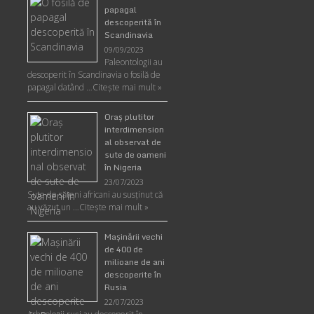
papagal
descoperită în
Scandinavia
09/09/2023
Paleontologii au
descoperit în Scandinavia o fosilă de
papagal datând …
Citește mai mult »
Oraş plutitor
interdimension
al observat de
sute de oameni
în Nigeria
23/07/2023
Sute de săteni africani au susținut că
au văzut un …
Citește mai mult »
Maşinării vechi
de 400 de
milioane de ani
descoperite în
Rusia
22/07/2023