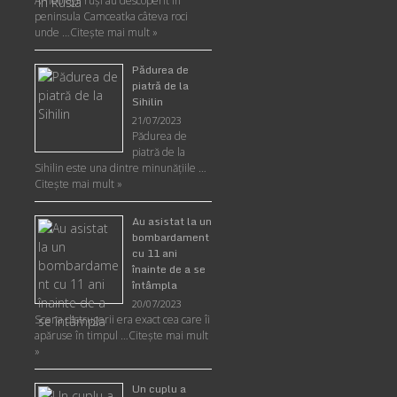
Arheologii ruşi au descoperit în
peninsula Camceatka câteva roci
unde …
Citește mai mult »
Pădurea de
piatră de la
Sihilin
21/07/2023
Pădurea de
piatră de la
Sihilin este una dintre minunăţiile …
Citește mai mult »
Au asistat la un
bombardament
cu 11 ani
înainte de a se
întâmpla
20/07/2023
Scena distrugerii era exact cea care îi
apăruse în timpul …
Citește mai mult
»
Un cuplu a