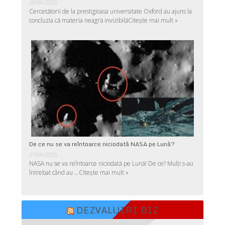
28/06/2025
Cercetătorii de la prestigioasa universitate Oxford au ajuns la
concluzia că materia neagră invizibilă
Citește mai mult »
De ce nu se va reîntoarce niciodată NASA pe Lună?
27/06/2025
NASA nu se va reîntoarce niciodată pe Lună! De ce? Mulţi s-au
întrebat când au …
Citește mai mult »
DEZVALUIRI BIZ