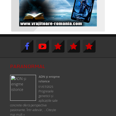
PARANORMAL
ADN şi enigme
istorice
01/07/2025
Progresele
geneticii şi
aplicaţiile sale
concrete oferă perspective
pasionante. Într-adevăr, …
Citește
mai mult »