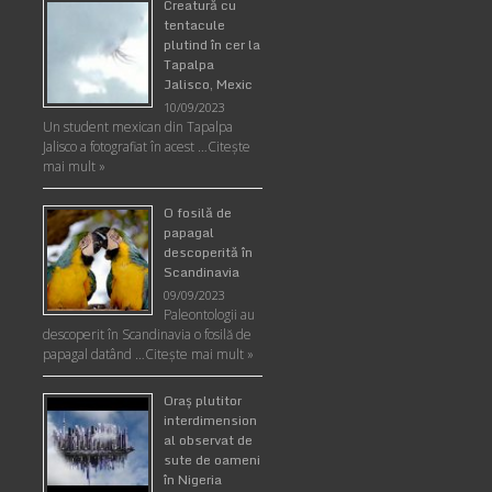
Creatură cu
tentacule
plutind în cer la
Tapalpa
Jalisco, Mexic
10/09/2023
Un student mexican din Tapalpa
Jalisco a fotografiat în acest …
Citește
mai mult »
O fosilă de
papagal
descoperită în
Scandinavia
09/09/2023
Paleontologii au
descoperit în Scandinavia o fosilă de
papagal datând …
Citește mai mult »
Oraş plutitor
interdimension
al observat de
sute de oameni
în Nigeria