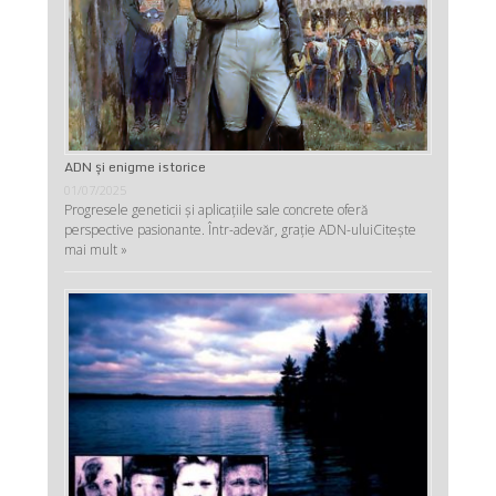
ADN şi enigme istorice
01/07/2025
Progresele geneticii şi aplicaţiile sale concrete oferă
perspective pasionante. Într-adevăr, graţie ADN-ului
Citește
mai mult »