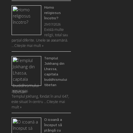
Homo
religiosus
încotro?
29/07/2026
Există multe
religii, total sau
parţial diferite. Unele se aseamănă.
…
Citeşte mai mult »
Templul
Jokhang din
Lhassa,
capitala
buddhismului
tibetan
28/07/2026
Templul Jokhang, fondat în anul 647,
este situat în centru …
Citeşte mai
mult »
O icoană a
început să
plângă cu