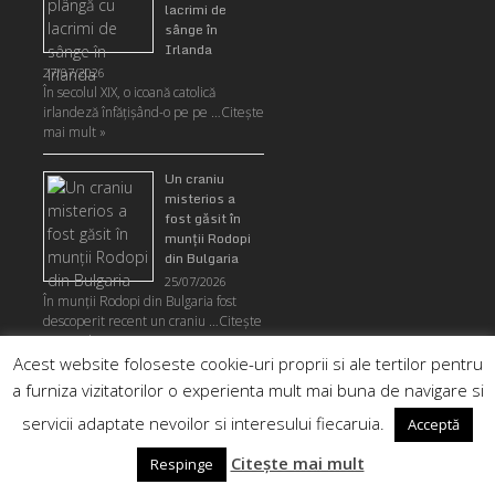
lacrimi de
sânge în
Irlanda
27/07/2026
În secolul XIX, o icoană catolică
irlandeză înfățișând-o pe pe …
Citeşte
mai mult »
Un craniu
misterios a
fost găsit în
munţii Rodopi
din Bulgaria
25/07/2026
În munţii Rodopi din Bulgaria fost
descoperit recent un craniu …
Citeşte
mai mult »
Acest website foloseste cookie-uri proprii si ale tertilor pentru
Descoperirea
a furniza vizitatorilor o experienta mult mai buna de navigare si
unui cip de
servicii adaptate nevoilor si interesului fiecaruia.
Acceptă
acum 200 de
milioane de ani
Citește mai mult
Respinge
24/07/2026
Cine avea cip în