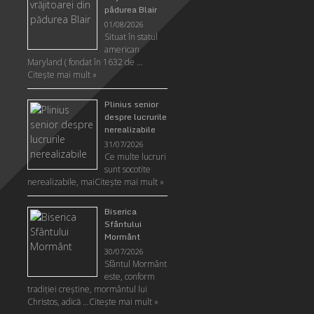
pădurea Blair
01/08/2026
Situat în statul
american
Maryland ( fondat în 1632 de …
Citeşte mai mult »
Plinius senior
despre lucrurile
nerealizabile
31/07/2026
Ce multe lucruri
sunt socotite
nerealizabile, mai
Citeşte mai mult »
Biserica
Sfântului
Mormânt
30/07/2026
Sfântul Mormânt
este, conform
tradiţiei creştine, mormântul lui
Christos, adică …
Citeşte mai mult »