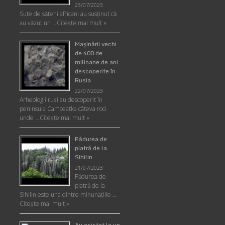
23/07/2023
Sute de săteni africani au susținut că
au văzut un …
Citește mai mult »
Maşinării vechi
de 400 de
milioane de ani
descoperite în
Rusia
22/07/2023
Arheologii ruşi au descoperit în
peninsula Camceatka câteva roci
unde …
Citește mai mult »
Pădurea de
piatră de la
Sihilin
21/07/2023
Pădurea de
piatră de la
Sihilin este una dintre minunăţiile …
Citește mai mult »
Au asistat la un