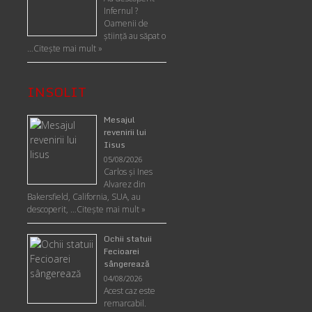
Infernul ?
Oamenii de
ştiinţă au săpat o
…
Citește mai mult »
INSOLIT
Mesajul
revenirii lui
Iisus
05/08/2026
Carlos şi Ines
Alvarez din
Bakersfield, California, SUA, au
descoperit, …
Citeşte mai mult »
Ochii statuii
Fecioarei
sângerează
04/08/2026
Acest caz este
remarcabil.