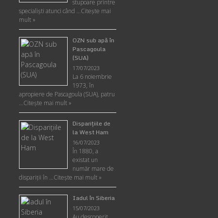
stupoare printre
specialişti atunci când …
Citește mai
mult »
OZN sub apă în
Pascagoula
(SUA)
17/07/2023
La 6 noiembrie
1973, în
apropiere de Pascagoula (SUA), patru
…
Citește mai mult »
Disparițiile de
la West Ham
16/07/2023
În 1880, a
existat un
număr mare de
dispariții în …
Citește mai mult »
Iadul în Siberia
15/07/2023
Au descoperit