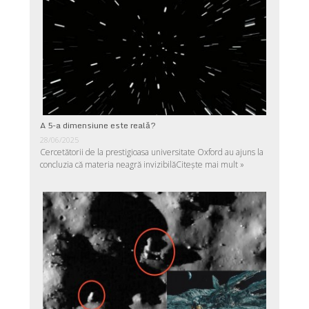
A 5-a dimensiune este reală?
28/06/2025
Cercetătorii de la prestigioasa universitate Oxford au ajuns la
concluzia că materia neagră invizibilă
Citește mai mult »