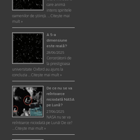
care animă
intens spiritele
oamenilor de ştiinţă. …
Citește mai
mult »
A 5-a
dimensiune
este reală?
28/06/2025
Cercetătorii de
la prestigioasa
universitate Oxford au ajuns la
concluzia …
Citește mai mult »
De ce nu se va
reîntoarce
niciodată NASA
pe Lună?
27/06/2025
NASA nu se va
reîntoarce niciodată pe Lună! De ce?
…
Citește mai mult »