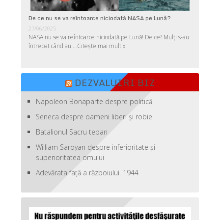
De ce nu se va reîntoarce niciodată NASA pe Lună?
27/06/2025
NASA nu se va reîntoarce niciodată pe Lună! De ce? Mulţi s-au
întrebat când au …
Citește mai mult »
DEZVALUIRI BIZ
Napoleon Bonaparte despre politică
Seneca despre oameni liberi şi robie
Batalionul Sacru teban
William Saroyan despre inferioritate şi
superioritatea omului
Adevărata față a războiului. 1944