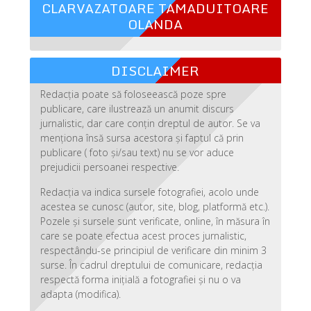
CLARVAZATOARE TAMADUITOARE
OLANDA
DISCLAIMER
Redacția poate să foloseească poze spre
publicare, care ilustrează un anumit discurs
jurnalistic, dar care conțin dreptul de autor. Se va
menționa însă sursa acestora și faptul că prin
publicare ( foto și/sau text) nu se vor aduce
prejudicii persoanei respective.
Redacția va indica sursele fotografiei, acolo unde
acestea se cunosc (autor, site, blog, platformă etc.).
Pozele și sursele sunt verificate, online, în măsura în
care se poate efectua acest proces jurnalistic,
respectându-se principiul de verificare din minim 3
surse. În cadrul dreptului de comunicare, redacția
respectă forma inițială a fotografiei și nu o va
adapta (modifica).