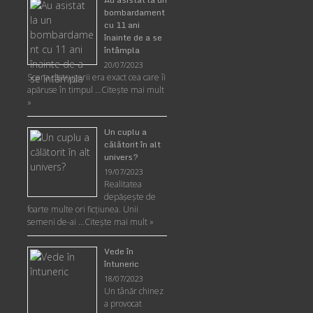
bombardament
cu 11 ani
înainte de a se
întâmpla
20/07/2023
Scena distrugerii era exact cea care îi
apăruse în timpul …
Citește mai mult
»
Un cuplu a
călătorit în alt
univers?
19/07/2023
Realitatea
depăşeşte de
foarte multe ori ficţiunea. Unii
semeni de-ai …
Citește mai mult »
Vede în
întuneric
18/07/2023
Un tânăr chinez
a provocat