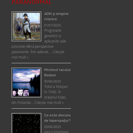
PARANORMAL
ADN şi enigme
istorice
01/07/2025
Progresele
geneticii şi
aplicaţiile sale
concrete oferă perspective
pasionante. Într-adevăr, …
Citește
mai mult »
Misterul lacului
Bodom
30/06/2025
Totul a început
în 1960. În
orășelul Esbo,
din Finlanda …
Citește mai mult »
Ce este dincolo
de hiperspaţiu?
29/06/2025
Iată o întrebare