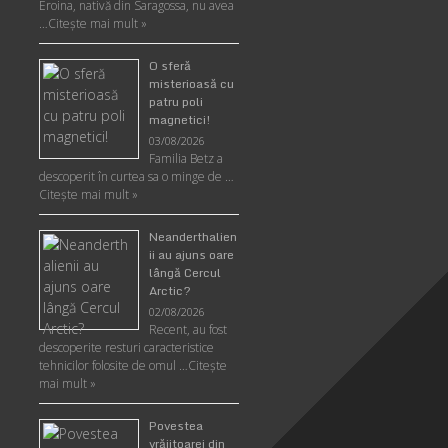
Eroina, nativă din Saragossa, nu avea
…
Citeşte mai mult »
O sferă
misterioasă cu
patru poli
magnetici!
03/08/2026
Familia Betz a
descoperit în curtea sa o minge de …
Citeşte mai mult »
Neanderthalien
ii au ajuns oare
lângă Cercul
Arctic?
02/08/2026
Recent, au fost
descoperite resturi caracteristice
tehnicilor folosite de omul …
Citeşte
mai mult »
Povestea
vrăjitoarei din