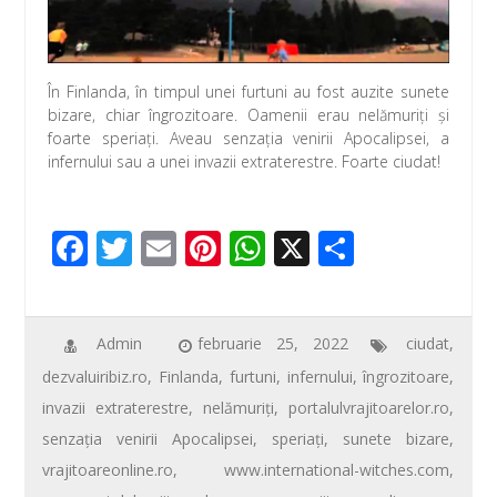
k
p
În Finlanda, în timpul unei furtuni au fost auzite sunete
bizare, chiar îngrozitoare. Oamenii erau nelămuriţi şi
foarte speriaţi. Aveau senzaţia venirii Apocalipsei, a
infernului sau a unei invazii extraterestre. Foarte ciudat!
F
T
E
Pi
W
X
P
ac
wi
m
nt
h
ar
e
tt
ail
er
at
ta
b
er
e
s
je
Admin
februarie 25, 2022
ciudat
,
dezvaluiribiz.ro
,
Finlanda
,
furtuni
,
infernului
,
îngrozitoare
,
o
st
A
az
invazii extraterestre
,
nelămuriţi
,
portalulvrajitoarelor.ro
,
o
p
ă
senzaţia venirii Apocalipsei
,
speriaţi
,
sunete bizare
,
k
p
vrajitoareonline.ro
,
www.international-witches.com
,