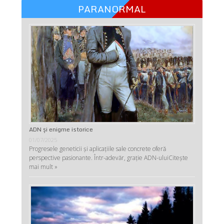
PARANORMAL
ADN şi enigme istorice
01/07/2025
Progresele geneticii şi aplicaţiile sale concrete oferă
perspective pasionante. Într-adevăr, graţie ADN-ului
Citește
mai mult »