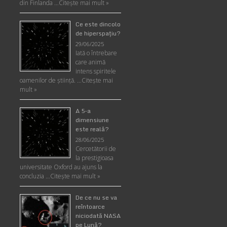
din Finlanda …
Citește mai mult »
Ce este dincolo
de hiperspaţiu?
29/06/2025
Iată o întrebare
care animă
intens spiritele
oamenilor de ştiinţă. …
Citește mai
mult »
A 5-a
dimensiune
este reală?
28/06/2025
Cercetătorii de
la prestigioasa
universitate Oxford au ajuns la
concluzia …
Citește mai mult »
De ce nu se va
reîntoarce
niciodată NASA
pe Lună?