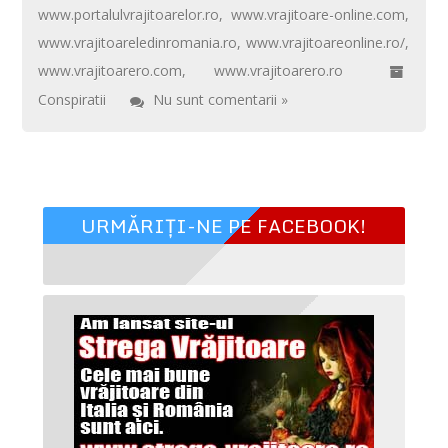
www.portalulvrajitoarelor.ro
,
www.vrajitoare-online.com
,
www.vrajitoareledinromania.ro
,
www.vrajitoareonline.ro/
,
www.vrajitoarero.com
,
www.vrajitoarero.ro
Conspiratii
Nu sunt comentarii »
URMĂRIȚI-NE PE FACEBOOK!