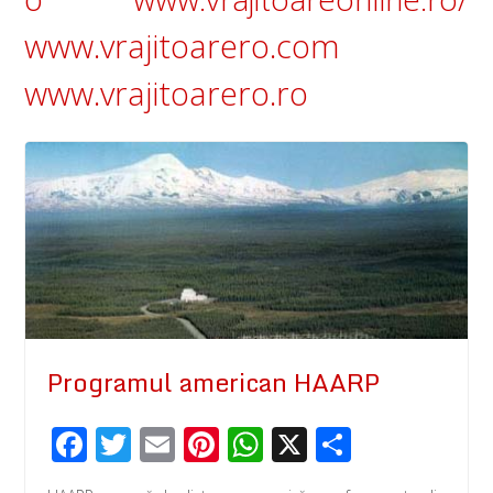
www.vrajitoarero.com
www.vrajitoarero.ro
Programul american HAARP
F
T
E
Pi
W
X
P
ac
wi
m
nt
h
ar