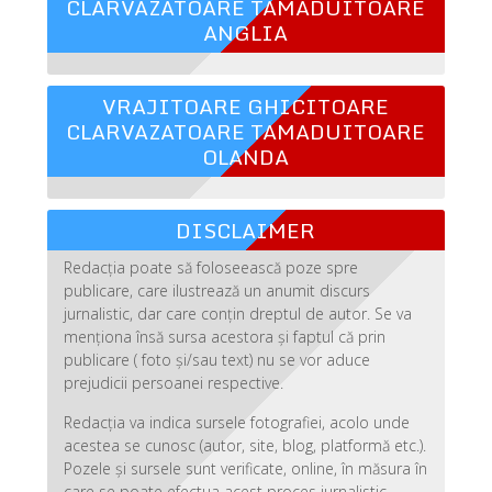
CLARVAZATOARE TAMADUITOARE
ANGLIA
VRAJITOARE GHICITOARE
CLARVAZATOARE TAMADUITOARE
OLANDA
DISCLAIMER
Redacția poate să foloseească poze spre
publicare, care ilustrează un anumit discurs
jurnalistic, dar care conțin dreptul de autor. Se va
menționa însă sursa acestora și faptul că prin
publicare ( foto și/sau text) nu se vor aduce
prejudicii persoanei respective.
Redacția va indica sursele fotografiei, acolo unde
acestea se cunosc (autor, site, blog, platformă etc.).
Pozele și sursele sunt verificate, online, în măsura în
care se poate efectua acest proces jurnalistic,