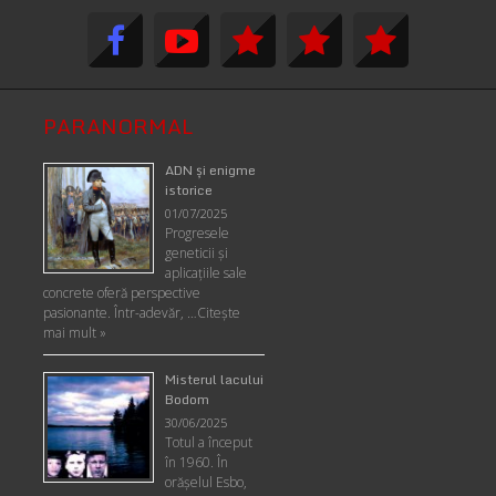
PARANORMAL
ADN şi enigme
istorice
01/07/2025
Progresele
geneticii şi
aplicaţiile sale
concrete oferă perspective
pasionante. Într-adevăr, …
Citește
mai mult »
Misterul lacului
Bodom
30/06/2025
Totul a început
în 1960. În
orășelul Esbo,