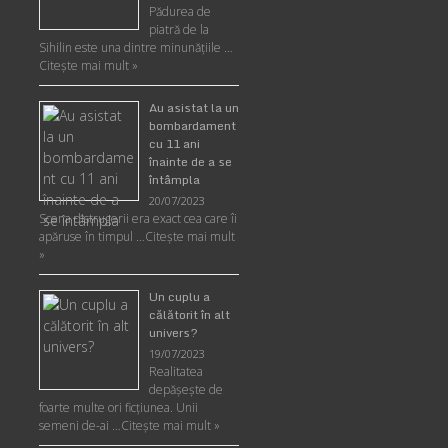
Pădurea de
piatră de la
Sihilin este una dintre minunăţiile …
Citește mai mult »
Au asistat la un
bombardament
cu 11 ani
înainte de a se
întâmpla
20/07/2023
Scena distrugerii era exact cea care îi
apăruse în timpul …
Citește mai mult
»
Un cuplu a
călătorit în alt
univers?
19/07/2023
Realitatea
depăşeşte de
foarte multe ori ficţiunea. Unii
semeni de-ai …
Citește mai mult »