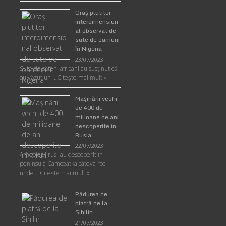
Oraş plutitor
interdimension
al observat de
sute de oameni
în Nigeria
23/07/2023
Sute de săteni africani au susținut că
au văzut un …
Citește mai mult »
Maşinării vechi
de 400 de
milioane de ani
descoperite în
Rusia
22/07/2023
Arheologii ruşi au descoperit în
peninsula Camceatka câteva roci
unde …
Citește mai mult »
Pădurea de
piatră de la
Sihilin
21/07/2023