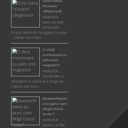
Ochii statuii
Fecioarei
sângerează
04/08/2026
Acest caz este
remarcabil.
Eroina, nativă din Saragossa, nu avea
…
Citeşte mai mult »
O sferă
misterioasă cu
patru poli
magnetici!
03/08/2026
Familia Betz a
descoperit în curtea sa o minge de …
Citeşte mai mult »
Neanderthalien
ii au ajuns oare
lângă Cercul
Arctic?
02/08/2026
Recent, au fost