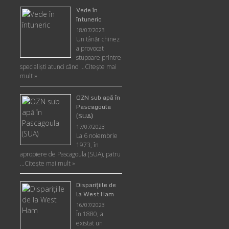
Vede în
întuneric
18/07/2023
Un tânăr chinez
a provocat
stupoare printre
specialişti atunci când …
Citește mai
mult »
OZN sub apă în
Pascagoula
(SUA)
17/07/2023
La 6 noiembrie
1973, în
apropiere de Pascagoula (SUA), patru
…
Citește mai mult »
Disparițiile de
la West Ham
16/07/2023
În 1880, a
existat un