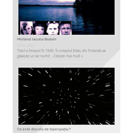
Misterul lacului Bodom
30/06/2025
Totul a început în 1960. În orășelul Esbo, din Finlanda se
găsește un lac numit …
Citește mai mult »
Ce este dincolo de hiperspaţiu?