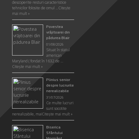
descoperite resturi caracteristice
tehnicilor folosite de omul …
Citeşte
mai mult »
Povestea
vrăjitoarei din
pădurea Blair
01/08/2026
Situat în statul
american
Maryland ( fondat în 1632 de …
Citeşte mai mult »
Plinius senior
despre lucrurile
nerealizabile
31/07/2026
Ce multe lucruri
sunt socotite
nerealizabile, mai
Citeşte mai mult »
Biserica
Sfântului
Mormânt