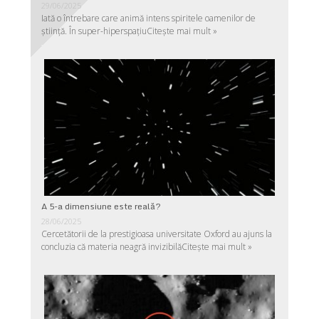
29/06/2025
Iată o întrebare care animă intens spiritele oamenilor de
ştiinţă. În super-hiperspaţiu
Citește mai mult »
A 5-a dimensiune este reală?
28/06/2025
Cercetătorii de la prestigioasa universitate Oxford au ajuns la
concluzia că materia neagră invizibilă
Citește mai mult »