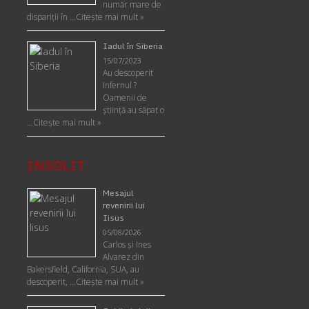
număr mare de
dispariții în …
Citește mai mult »
Iadul în Siberia
15/07/2023
Au descoperit
Infernul ?
Oamenii de
ştiinţă au săpat o
…
Citește mai mult »
INSOLIT
Mesajul
revenirii lui
Iisus
05/08/2026
Carlos şi Ines
Alvarez din
Bakersfield, California, SUA, au
descoperit, …
Citeşte mai mult »