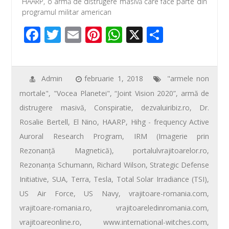
HAARP, o armă de distrugere masivă care face parte din
e
tt
ail
er
at
ta
programul militar american
b
er
e
s
je
F
T
E
Pi
W
X
P
o
st
A
az
ac
wi
m
nt
h
ar
o
p
ă
e
tt
ail
er
at
ta
k
p
b
er
e
s
je
Admin
februarie 1, 2018
"armele non
mortale"
,
"Vocea Planetei"
,
“Joint Vision 2020”
,
armă de
o
st
A
az
distrugere masivă
,
Conspiratie
,
dezvaluiribiz.ro
,
Dr.
o
p
ă
Rosalie Bertell
,
El Nino
,
HAARP
,
Hihg - frequency Active
k
p
Auroral Research Program
,
IRM (Imagerie prin
Rezonanţă Magnetică)
,
portalulvrajitoarelor.ro
,
Rezonanţa Schumann
,
Richard Wilson
,
Strategic Defense
Initiative
,
SUA
,
Terra
,
Tesla
,
Total Solar Irradiance (TSI)
,
US Air Force
,
US Navy
,
vrajitoare-romania.com
,
vrajitoare-romania.ro
,
vrajitoareledinromania.com
,
vrajitoareonline.ro
,
www.international-witches.com
,