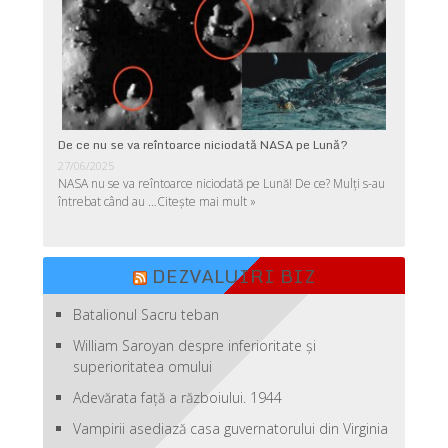
De ce nu se va reîntoarce niciodată NASA pe Lună?
27/06/2025
NASA nu se va reîntoarce niciodată pe Lună! De ce? Mulţi s-au
întrebat când au …
Citește mai mult »
DEZVALUIRI BIZ
Batalionul Sacru teban
William Saroyan despre inferioritate şi
superioritatea omului
Adevărata față a războiului. 1944
Vampirii asediază casa guvernatorului din Virginia