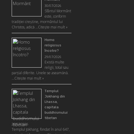
30/07/2026
Sfântul Mormânt
este, conform
tradiţiei creştine, mormântul lui
Christos, adică …
Citeşte mai mult »
Homo
religiosus
încotro?
29/07/2026
Există multe
religii, total sau
parţial diferite. Unele se aseamănă.
…
Citeşte mai mult »
Templul
Jokhang din
Lhassa,
capitala
buddhismului
tibetan
28/07/2026
Templul Jokhang, fondat în anul 647,