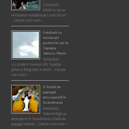
27/06/2025
NASA nu se va
reîntoarce niciodată pe Lună! De ce?
…
Citește mai mult »
Creatură cu
tentacule
plutind în cer la
Tapalpa
Jalisco, Mexic
10/09/2023
Un student mexican din Tapalpa
Jalisco a fotografiat în acest …
Citește
mai mult »
O fosilă de
papagal
descoperită în
Scandinavia
09/09/2023
Paleontologii au
descoperit în Scandinavia o fosilă de
papagal datând …
Citește mai mult »