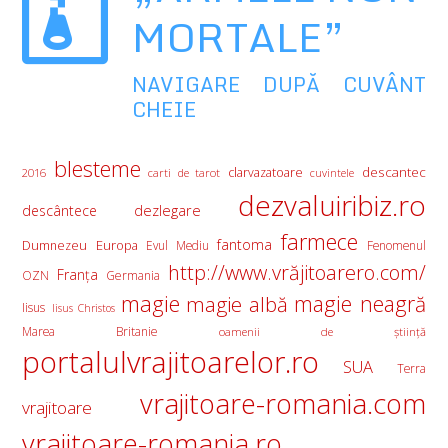
MORTALE”
NAVIGARE DUPĂ CUVÂNT
CHEIE
blesteme
descantec
clarvazatoare
2016
carti de tarot
cuvintele
dezvaluiribiz.ro
descântece
dezlegare
farmece
fantoma
Europa
Dumnezeu
Evul Mediu
Fenomenul
http://www.vrăjitoarero.com/
Franţa
OZN
Germania
magie
magie albă
magie neagră
Iisus
Iisus Christos
Marea Britanie
oamenii de ştiinţă
portalulvrajitoarelor.ro
SUA
Terra
vrajitoare-romania.com
vrajitoare
vrajitoare-romania.ro