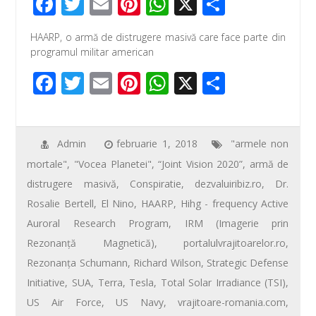
F
T
E
Pi
W
X
P
ac
wi
m
nt
h
ar
HAARP, o armă de distrugere masivă care face parte din
e
tt
ail
er
at
ta
programul militar american
b
er
e
s
je
F
T
E
Pi
W
X
P
o
st
A
az
ac
wi
m
nt
h
ar
o
p
ă
e
tt
ail
er
at
ta
k
p
b
er
e
s
je
Admin
februarie 1, 2018
"armele non
mortale"
,
"Vocea Planetei"
,
“Joint Vision 2020”
,
armă de
o
st
A
az
distrugere masivă
,
Conspiratie
,
dezvaluiribiz.ro
,
Dr.
o
p
ă
Rosalie Bertell
,
El Nino
,
HAARP
,
Hihg - frequency Active
k
p
Auroral Research Program
,
IRM (Imagerie prin
Rezonanţă Magnetică)
,
portalulvrajitoarelor.ro
,
Rezonanţa Schumann
,
Richard Wilson
,
Strategic Defense
Initiative
,
SUA
,
Terra
,
Tesla
,
Total Solar Irradiance (TSI)
,
US Air Force
,
US Navy
,
vrajitoare-romania.com
,