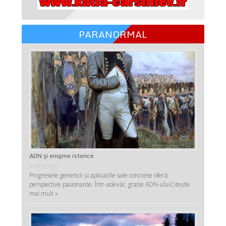
PARANORMAL
ADN şi enigme istorice
01/07/2025
Progresele geneticii şi aplicaţiile sale concrete oferă
perspective pasionante. Într-adevăr, graţie ADN-ului
Citește
mai mult »