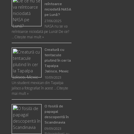
reîntoarce
niciodată NASA
pe Lună?
27/06/2025
NASA nu se va
reîntoarce niciodată pe Lună! De ce?
…
Citește mai mult »
Creatură cu
tentacule
plutind în cer la
Tapalpa
Jalisco, Mexic
10/09/2023
Un student mexican din Tapalpa
Jalisco a fotografiat în acest …
Citește
mai mult »
O fosilă de
papagal
descoperită în
Scandinavia
09/09/2023
Paleontologii au