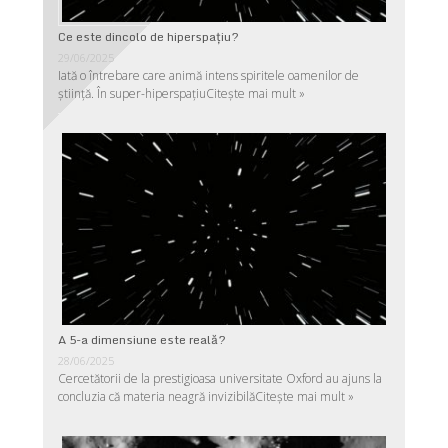
Ce este dincolo de hiperspaţiu?
29/06/2025
Iată o întrebare care animă intens spiritele oamenilor de
ştiinţă. În super-hiperspaţiu
Citește mai mult »
A 5-a dimensiune este reală?
28/06/2025
Cercetătorii de la prestigioasa universitate Oxford au ajuns la
concluzia că materia neagră invizibilă
Citește mai mult »