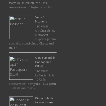
foarte multe ori ficţiunea. Unii
semeni de-ai …
Citește mai mult »
Vede în
întuneric
18/07/2023
Un tânăr chinez
a provocat
stupoare printre
specialişti atunci când …
Citește mai
mult »
OZN sub apă în
Pascagoula
(SUA)
17/07/2023
La 6 noiembrie
1973, în
apropiere de Pascagoula (SUA), patru
…
Citește mai mult »
Disparițiile de
la West Ham