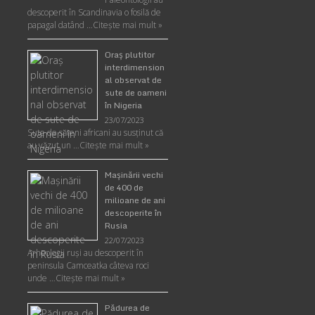
descoperit în Scandinavia o fosilă de
papagal datând …
Citește mai mult »
Oraş plutitor
interdimension
al observat de
sute de oameni
în Nigeria
23/07/2023
Sute de săteni africani au susținut că
au văzut un …
Citește mai mult »
Maşinării vechi
de 400 de
milioane de ani
descoperite în
Rusia
22/07/2023
Arheologii ruşi au descoperit în
peninsula Camceatka câteva roci
unde …
Citește mai mult »
Pădurea de