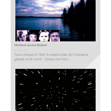
Misterul lacului Bodom
30/06/2025
Totul a început în 1960. În orășelul Esbo, din Finlanda se
găsește un lac numit …
Citește mai mult »