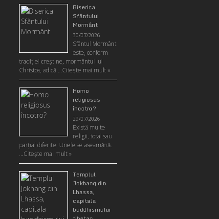
Biserica
Sfântului
Mormânt
30/07/2026
Sfântul Mormânt
este, conform
tradiţiei creştine, mormântul lui
Christos, adică …
Citeşte mai mult »
Homo
religiosus
încotro?
29/07/2026
Există multe
religii, total sau
parţial diferite. Unele se aseamănă.
…
Citeşte mai mult »
Templul
Jokhang din
Lhassa,
capitala
buddhismului
tibetan