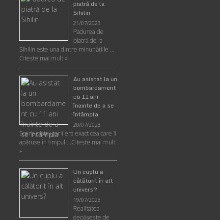
piatră de la
Sihilin
21/07/2023
Pădurea de
piatră de la
Sihilin este una dintre minunăţiile …
Citește mai mult »
Au asistat la un
bombardament
cu 11 ani
înainte de a se
întâmpla
20/07/2023
Scena distrugerii era exact cea care îi
apăruse în timpul …
Citește mai mult
»
Un cuplu a
călătorit în alt
univers?
19/07/2023
Realitatea
depăşeşte de