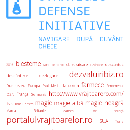
DEFENSE
INITIATIVE
NAVIGARE DUPĂ CUVÂNT
CHEIE
blesteme
descantec
clarvazatoare
2016
carti de tarot
cuvintele
dezvaluiribiz.ro
descântece
dezlegare
farmece
fantoma
Europa
Dumnezeu
Evul Mediu
Fenomenul
http://www.vrăjitoarero.com/
Franţa
OZN
Germania
magie
magie albă
magie neagră
Iisus
Iisus Christos
Marea Britanie
oamenii de ştiinţă
portalulvrajitoarelor.ro
SUA
Terra