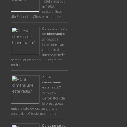
Totul a început
în 1960. În
orășelul Esbo,
din Finlanda …
Citește mai mult »
Ce este dincolo
de hiperspaţiu?
29/06/2025
Iată o întrebare
care animă
intens spiritele
oamenilor de ştiinţă. …
Citește mai
mult »
A 5-a
dimensiune
este reală?
28/06/2025
Cercetătorii de
la prestigioasa
universitate Oxford au ajuns la
concluzia …
Citește mai mult »
De ce nu se va