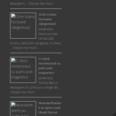
descoperit, …
Citeşte mai mult »
Ochii statuii
Fecioarei
sângerează
04/08/2026
Acest caz este
remarcabil.
Eroina, nativă din Saragossa, nu avea
…
Citeşte mai mult »
O sferă
misterioasă cu
patru poli
magnetici!
03/08/2026
Familia Betz a
descoperit în curtea sa o minge de …
Citeşte mai mult »
Neanderthalien
ii au ajuns oare
lângă Cercul