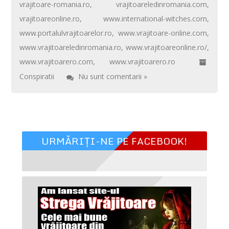
vrajitoare-romania.ro
,
vrajitoareledinromania.com
,
vrajitoareonline.ro
,
www.international-witches.com
,
www.portalulvrajitoarelor.ro
,
www.vrajitoare-online.com
,
www.vrajitoareledinromania.ro
,
www.vrajitoareonline.ro/
,
www.vrajitoarero.com
,
www.vrajitoarero.ro
Conspiratii
Nu sunt comentarii »
URMĂRIȚI-NE PE FACEBOOK!