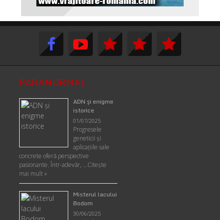
PARANORMAL
ADN şi enigme
istorice
01/07/2025
Progresele
geneticii şi
aplicaţiile sale
concrete oferă perspective
pasionante. Într-adevăr, …
Citește
mai mult »
Misterul lacului
Bodom
30/06/2025