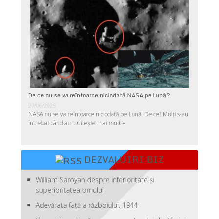
De ce nu se va reîntoarce niciodată NASA pe Lună?
27/06/2025
NASA nu se va reîntoarce niciodată pe Lună! De ce? Mulţi s-au
întrebat când au …
Citește mai mult »
DEZVALUIRI BIZ
William Saroyan despre inferioritate şi
superioritatea omului
Adevărata față a războiului. 1944