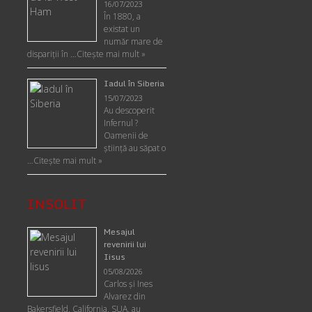
16/07/2023
În 1880, a
existat un
număr mare de
dispariții în …
Citește mai mult »
Iadul în Siberia
15/07/2023
Au descoperit
Infernul ?
Oamenii de
ştiinţă au săpat o
…
Citește mai mult »
INSOLIT
Mesajul
revenirii lui
Iisus
05/08/2026
Carlos şi Ines
Alvarez din
Bakersfield, California, SUA, au