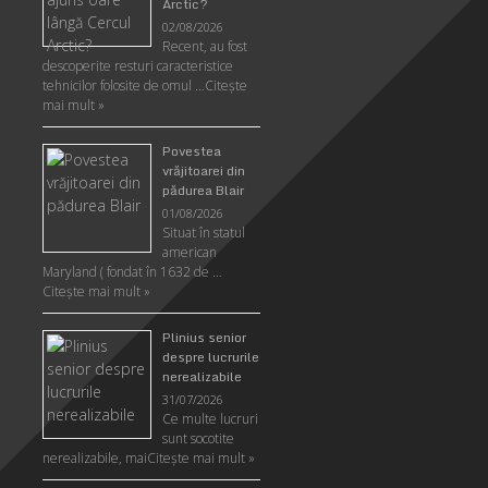
Arctic?
02/08/2026
Recent, au fost
descoperite resturi caracteristice
tehnicilor folosite de omul …
Citeşte
mai mult »
Povestea
vrăjitoarei din
pădurea Blair
01/08/2026
Situat în statul
american
Maryland ( fondat în 1632 de …
Citeşte mai mult »
Plinius senior
despre lucrurile
nerealizabile
31/07/2026
Ce multe lucruri
sunt socotite
nerealizabile, mai
Citeşte mai mult »