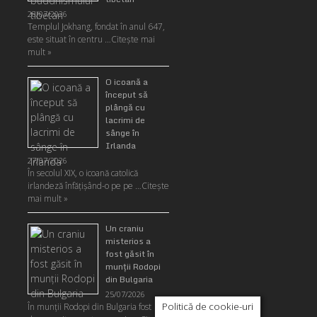
28/07/2026
Templul Jokhang, fondat în anul 647,
este situat în centru …
Citeşte mai
mult »
O icoană a
început să
plângă cu
lacrimi de
sânge în
Irlanda
27/07/2026
În secolul XIX, o icoană catolică
irlandeză înfățișând-o pe pe …
Citeşte
mai mult »
Un craniu
misterios a
fost găsit în
munţii Rodopi
din Bulgaria
25/07/2026
Politică de cookie-uri
În munţii Rodopi din Bulgaria fost