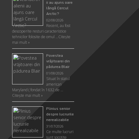
ii au ajuns oare
lângă Cercul
Arctic?
02/08/2026
Recent, au fost
descoperite resturi caracteristice
tehnicilor folosite de omul …
Citeşte
mai mult »
Povestea
vrăjitoarei din
pădurea Blair
01/08/2026
Situat în statul
american
Maryland ( fondat în 1632 de …
Citeşte mai mult »
Plinius senior
despre lucrurile
nerealizabile
31/07/2026
Ce multe lucruri
sunt socotite