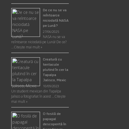
De ce nu se va
reîntoarce
niciodată NASA
pe Lună?
27/06/2025
NASA nu se va
reîntoarce niciodată pe Lună! De ce?
…
Citește mai mult »
Creatură cu
tentacule
plutind în cer la
Tapalpa
Jalisco, Mexic
10/09/2023
Un student mexican din Tapalpa
Jalisco a fotografiat în acest …
Citește
mai mult »
O fosilă de
papagal
descoperită în