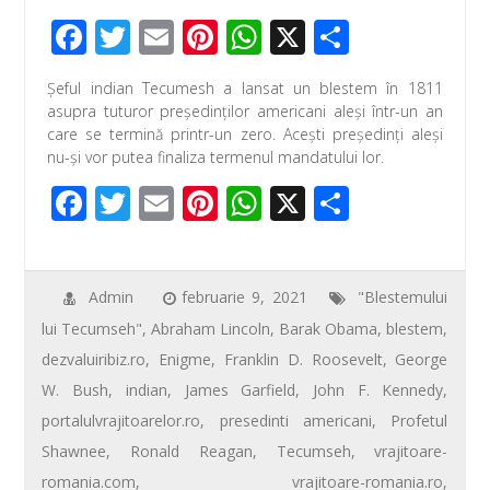
F
T
E
Pi
W
X
P
ac
wi
m
nt
h
ar
Şeful indian Tecumesh a lansat un blestem în 1811
e
tt
ail
er
at
ta
asupra tuturor preşedinţilor americani aleşi într-un an
b
er
e
s
je
care se termină printr-un zero. Aceşti preşedinţi aleşi
nu-şi vor putea finaliza termenul mandatului lor.
o
st
A
az
F
T
E
Pi
W
X
P
o
p
ă
ac
wi
m
nt
h
ar
k
p
e
tt
ail
er
at
ta
b
er
e
s
je
Admin
februarie 9, 2021
"Blestemului
lui Tecumseh"
,
Abraham Lincoln
,
Barak Obama
,
blestem
,
o
st
A
az
dezvaluiribiz.ro
,
Enigme
,
Franklin D. Roosevelt
,
George
o
p
ă
W. Bush
,
indian
,
James Garfield
,
John F. Kennedy
,
k
p
portalulvrajitoarelor.ro
,
presedinti americani
,
Profetul
Shawnee
,
Ronald Reagan
,
Tecumseh
,
vrajitoare-
romania.com
,
vrajitoare-romania.ro
,