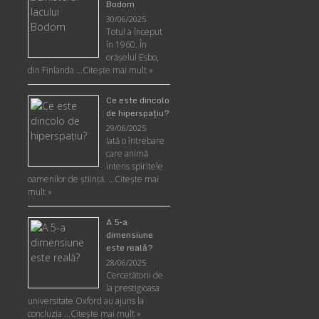
Bodom
30/06/2025
Totul a început
în 1960. În
orășelul Esbo,
din Finlanda …
Citește mai mult »
Ce este dincolo
de hiperspaţiu?
29/06/2025
Iată o întrebare
care animă
intens spiritele
oamenilor de ştiinţă. …
Citește mai
mult »
A 5-a
dimensiune
este reală?
28/06/2025
Cercetătorii de
la prestigioasa
universitate Oxford au ajuns la
concluzia …
Citește mai mult »