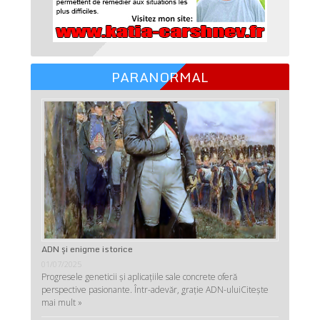
PARANORMAL
ADN şi enigme istorice
01/07/2025
Progresele geneticii şi aplicaţiile sale concrete oferă
perspective pasionante. Într-adevăr, graţie ADN-ului
Citește
mai mult »