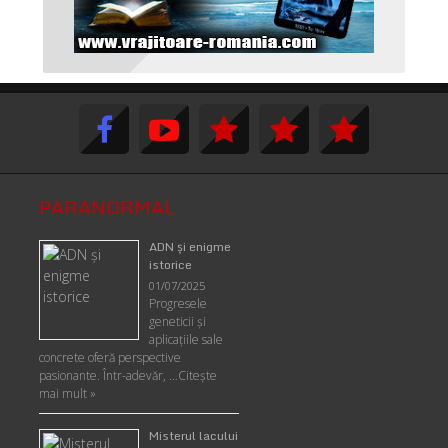
PARANORMAL
ADN şi enigme
istorice
01/07/2025
Progresele
geneticii şi
aplicaţiile sale
concrete oferă perspective
pasionante. Într-adevăr, …
Citește
mai mult »
Misterul lacului