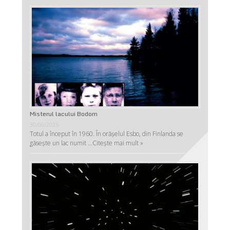
Misterul lacului Bodom
30/06/2025
Totul a început în 1960. În orășelul Esbo, din Finlanda se
găsește un lac numit …
Citește mai mult »