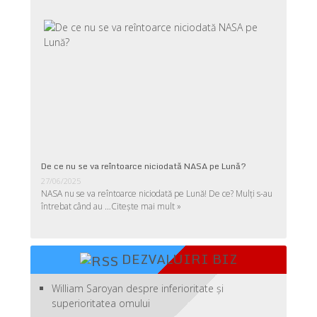
De ce nu se va reîntoarce niciodată NASA pe Lună?
27/06/2025
NASA nu se va reîntoarce niciodată pe Lună! De ce? Mulţi s-au
întrebat când au …
Citește mai mult »
DEZVALUIRI BIZ
William Saroyan despre inferioritate şi
superioritatea omului