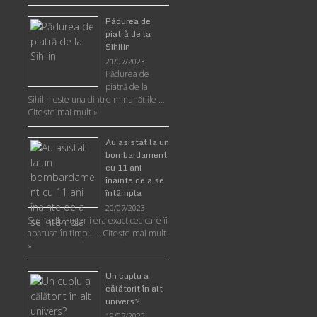
Pădurea de
piatră de la
Sihilin
21/07/2023
Pădurea de
piatră de la
Sihilin este una dintre minunăţiile …
Citește mai mult »
Au asistat la un
bombardament
cu 11 ani
înainte de a se
întâmpla
20/07/2023
Scena distrugerii era exact cea care îi
apăruse în timpul …
Citește mai mult
»
Un cuplu a
călătorit în alt
univers?
19/07/2023