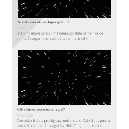
Ce este dincolo de hiperspaţiu?
29/06/2025
Iată o întrebare care animă intens spiritele oamenilor de
ştiinţă. În super-hiperspaţiu
Citește mai mult »
A 5-a dimensiune este reală?
28/06/2025
Cercetătorii de la prestigioasa universitate Oxford au ajuns la
concluzia că materia neagră invizibilă
Citește mai mult »