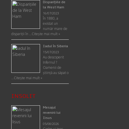
Disparițiile de
la West Ham
16/07/2023
În 1880, a
existat un
număr mare de
dispariții în …
Citește mai mult »
Iadul în Siberia
15/07/2023
Au descoperit
Infernul ?
Oamenii de
ştiinţă au săpat o
…
Citește mai mult »
INSOLIT
Mesajul
revenirii lui
Iisus
05/08/2026
Carlos şi Ines