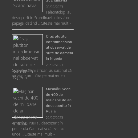
Scandinavia
09/09/2023
Paleontologii au
descoperit în Scandinavia o fosilă de
papagal datând …
Citește mai mult »
Oraş plutitor
interdimension
al observat de
sute de oameni
în Nigeria
23/07/2023
Sute de săteni africani au susținut că
au văzut un …
Citește mai mult »
Maşinării vechi
de 400 de
milioane de ani
descoperite în
Rusia
22/07/2023
Arheologii ruşi au descoperit în
peninsula Camceatka câteva roci
unde …
Citește mai mult »