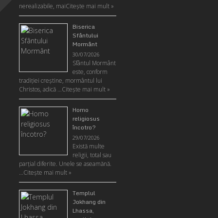
nerealizabile, mai
Citeşte mai mult »
Biserica
Sfântului
Mormânt
30/07/2026
Sfântul Mormânt
este, conform
tradiţiei creştine, mormântul lui
Christos, adică …
Citeşte mai mult »
Homo
religiosus
încotro?
29/07/2026
Există multe
religii, total sau
parţial diferite. Unele se aseamănă.
…
Citeşte mai mult »
Templul
Jokhang din
Lhassa,