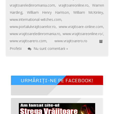
vrajitoareledinromania.com
,
vrajitoareonline.ro
,
Warren
Harding
,
William Henry Harrison
,
William McKinley
,
www.international-witches.com
,
www.portalulvrajitoarelor.ro
,
www.vrajitoare-online.com
,
www.vrajitoareledinromania.ro
,
www.vrajitoareonline.ro/
,
www.vrajitoarero.com
,
www.vrajitoarero.ro
Profetii
Nu sunt comentarii »
URMĂRIȚI-NE PE FACEBOOK!