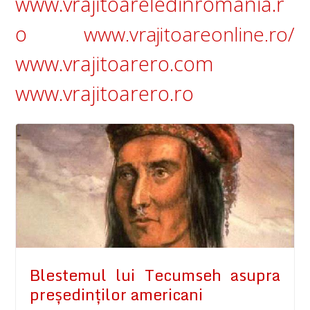
www.vrajitoareledinromania.r
o
www.vrajitoareonline.ro/
www.vrajitoarero.com
www.vrajitoarero.ro
Blestemul lui Tecumseh asupra
preşedinţilor americani