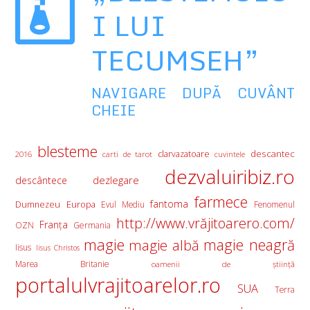
I LUI
TECUMSEH”
NAVIGARE DUPĂ CUVÂNT
CHEIE
blesteme
descantec
clarvazatoare
2016
carti de tarot
cuvintele
dezvaluiribiz.ro
descântece
dezlegare
farmece
fantoma
Europa
Dumnezeu
Evul Mediu
Fenomenul
http://www.vrăjitoarero.com/
Franţa
OZN
Germania
magie
magie albă
magie neagră
Iisus
Iisus Christos
Marea Britanie
oamenii de ştiinţă
portalulvrajitoarelor.ro
SUA
Terra