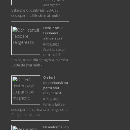
Alvarez din
Bakersfield, California, SUA, au
descoperit, …
Citeşte mai mult »
Ochii statuii
Fecioarei
sângerează
04/08/2026
Acest caz este
remarcabil.
Eroina, nativă din Saragossa, nu avea
…
Citeşte mai mult »
O sferă
misterioasă cu
patru poli
magnetici!
03/08/2026
Familia Betz a
descoperit în curtea sa o minge de …
Citeşte mai mult »
Neanderthalien