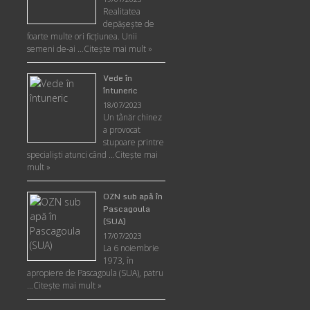
Realitatea
depăşeşte de
foarte multe ori ficţiunea. Unii
semeni de-ai …
Citește mai mult »
Vede în
întuneric
18/07/2023
Un tânăr chinez
a provocat
stupoare printre
specialişti atunci când …
Citește mai
mult »
OZN sub apă în
Pascagoula
(SUA)
17/07/2023
La 6 noiembrie
1973, în
apropiere de Pascagoula (SUA), patru
…
Citește mai mult »