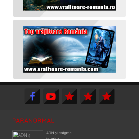
PARANORMAL
ADN şi enigme
istorice