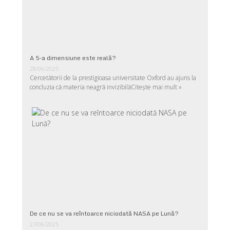
A 5-a dimensiune este reală?
28/06/2025
Cercetătorii de la prestigioasa universitate Oxford au ajuns la
concluzia că materia neagră invizibilă
Citește mai mult »
De ce nu se va reîntoarce niciodată NASA pe Lună?
27/06/2025