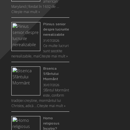
american
Maryland ( fondat în 1632 de …
Citeşte mai mult »
Plinius senior
despre lucrurile
nerealizabile
31/07/2026
Ce multe lucruri
sunt socotite
nerealizabile, mai
Citeşte mai mult »
Biserica
Sfântului
Mormânt
30/07/2026
Sfântul Mormânt
este, conform
tradiţiei creştine, mormântul lui
Christos, adică …
Citeşte mai mult »
Homo
religiosus
încotro?