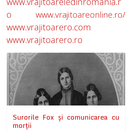
www.vrajitoareledinromania.r
o
www.vrajitoareonline.ro/
www.vrajitoarero.com
www.vrajitoarero.ro
Surorile Fox şi comunicarea cu
morţii