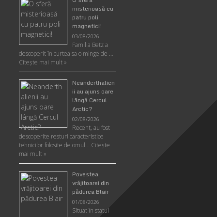
misterioasă cu
patru poli
magnetici!
03/08/2026
Familia Betz a
descoperit în curtea sa o minge de …
Citeşte mai mult »
Neanderthalien
ii au ajuns oare
lângă Cercul
Arctic?
02/08/2026
Recent, au fost
descoperite resturi caracteristice
tehnicilor folosite de omul …
Citeşte
mai mult »
Povestea
vrăjitoarei din
pădurea Blair
01/08/2026
Situat în statul