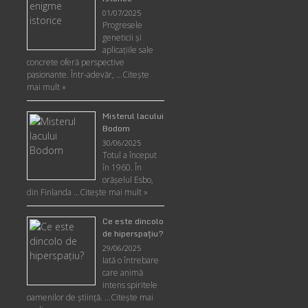
01/07/2025
Progresele
geneticii şi
aplicaţiile sale
concrete oferă perspective
pasionante. Într-adevăr, …
Citește
mai mult »
Misterul lacului
Bodom
30/06/2025
Totul a început
în 1960. În
orășelul Esbo,
din Finlanda …
Citește mai mult »
Ce este dincolo
de hiperspaţiu?
29/06/2025
Iată o întrebare
care animă
intens spiritele
oamenilor de ştiinţă. …
Citește mai