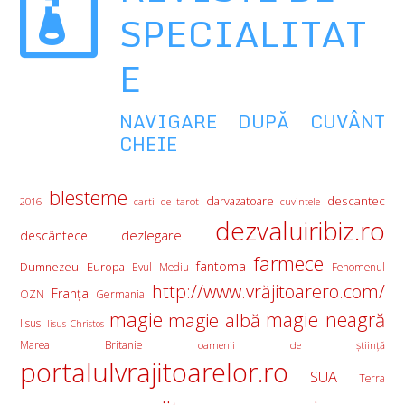
SPECIALITAT
E
NAVIGARE DUPĂ CUVÂNT
CHEIE
blesteme
descantec
clarvazatoare
2016
carti de tarot
cuvintele
dezvaluiribiz.ro
descântece
dezlegare
farmece
fantoma
Europa
Dumnezeu
Evul Mediu
Fenomenul
http://www.vrăjitoarero.com/
Franţa
OZN
Germania
magie
magie albă
magie neagră
Iisus
Iisus Christos
Marea Britanie
oamenii de ştiinţă
portalulvrajitoarelor.ro
SUA
Terra