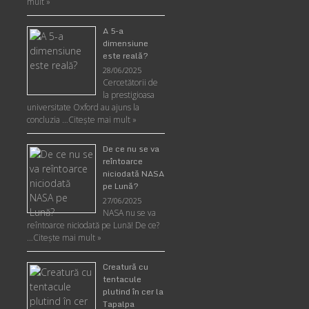
mult »
A 5-a
dimensiune
este reală?
28/06/2025
Cercetătorii de
la prestigioasa
universitate Oxford au ajuns la
concluzia …
Citește mai mult »
De ce nu se va
reîntoarce
niciodată NASA
pe Lună?
27/06/2025
NASA nu se va
reîntoarce niciodată pe Lună! De ce?
…
Citește mai mult »
Creatură cu
tentacule
plutind în cer la
Tapalpa