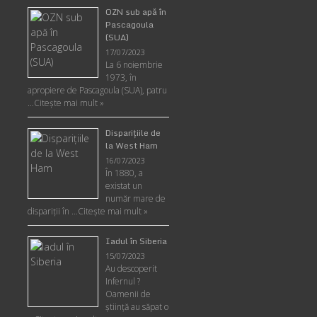
OZN sub apă în
Pascagoula
(SUA)
17/07/2023
La 6 noiembrie
1973, în
apropiere de Pascagoula (SUA), patru
…
Citește mai mult »
Disparițiile de
la West Ham
16/07/2023
În 1880, a
existat un
număr mare de
dispariții în …
Citește mai mult »
Iadul în Siberia
15/07/2023
Au descoperit
Infernul ?
Oamenii de
ştiinţă au săpat o