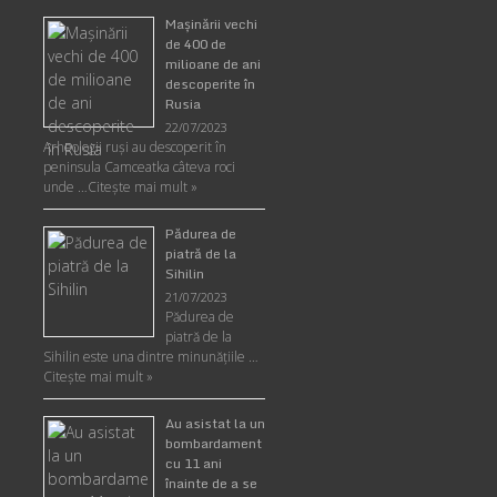
Maşinării vechi
de 400 de
milioane de ani
descoperite în
Rusia
22/07/2023
Arheologii ruşi au descoperit în
peninsula Camceatka câteva roci
unde …
Citește mai mult »
Pădurea de
piatră de la
Sihilin
21/07/2023
Pădurea de
piatră de la
Sihilin este una dintre minunăţiile …
Citește mai mult »
Au asistat la un
bombardament
cu 11 ani
înainte de a se