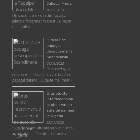
Jalisco, Mexic
10/09/2023
Un student mexican din Tapalpa
Jalisco a fotografiat în acest …
Citește
mai mult »
O fosilă de
papagal
descoperită în
Scandinavia
09/09/2023
Paleontologii au
descoperit în Scandinavia o fosilă de
papagal datând …
Citește mai mult »
Oraş plutitor
interdimension
al observat de
sute de oameni
în Nigeria
23/07/2023
Sute de săteni africani au susținut că
au văzut un …
Citește mai mult »