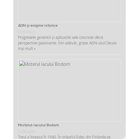
ADN şi enigme istorice
01/07/2025
Progresele geneticii şi aplicaţiile sale concrete oferă
perspective pasionante. Într-adevăr, graţie ADN-ului
Citește
mai mult »
Misterul lacului Bodom
30/06/2025
Totul a început în 1960. În orășelul Esbo, din Finlanda se