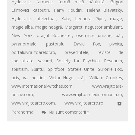
Hydesville
,
farmece
,
fermă mică bântuită
,
Grigori
Efimovici Rasputin
,
Harry Houdini
,
Helena Blavatsky
,
Hydesville
,
intelectuali
,
Kate
,
Leonora Piper
,
magie
,
magie albă
,
magie neagră
,
Margaret
,
negustor ambulant
,
New York
,
orașul Rochester
,
oseminte umane
,
păr
,
paranormale
,
pastorului David Fox
,
pivnița
,
portalulvrajitoarelor.ro
,
președintele
,
reviste de
specialitate
,
savanți
,
Society for Psychical Research
,
spiritism
,
Spiritul
,
Splitfoot
,
Statele Unite
,
Surorile Fox
,
ucis
,
var nestins
,
Victor Hugo
,
vrăji
,
William Crookes
,
www.international-witches.com
,
www.vrajitoare-
online.com
,
www.vrajitoareledinromania.ro
,
www.vrajitoarero.com
,
www.vrajitoarero.ro
Paranormal
Nu sunt comentarii »