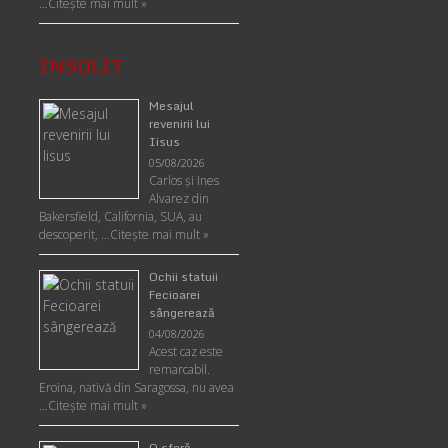
…
Citește mai mult »
INSOLIT
Mesajul
revenirii lui
Iisus
05/08/2026
Carlos şi Ines
Alvarez din
Bakersfield, California, SUA, au
descoperit, …
Citeşte mai mult »
Ochii statuii
Fecioarei
sângerează
04/08/2026
Acest caz este
remarcabil.
Eroina, nativă din Saragossa, nu avea
…
Citeşte mai mult »
O sferă