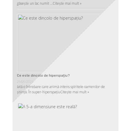
găsește un lac numit …
Citește mai mult »
Ce este dincolo de hiperspaţiu?
29/06/2025
Iată o întrebare care animă intens spiritele oamenilor de
ştiinţă. În super-hiperspaţiu
Citește mai mult »