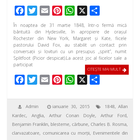
F
T
E
Pi
W
X
P
ac
wi
m
nt
h
ar
În noaptea de 31 martie 1848, într-o fermă mică
e
tt
ail
er
at
ta
bântuită din Hydesville, în apropiere de orașul
b
er
e
s
je
Rochester din New York, Margaret și Kate, fiicele
pastorului David Fox, au stabilit un contact prin
o
st
A
az
conversații şi lovituri cu un presupus „spirit”, numit
o
p
ă
Splitfoot (Picior despicat).La acest joc al fiicelor sale a
participat
k
p
CITEŞTE MAI MULT
F
T
E
Pi
W
X
P
ac
wi
m
nt
h
ar
e
tt
ail
er
at
ta
b
er
e
s
je
Admin
ianuarie 30, 2015
1848
,
Allan
Kardec
,
Anglia
,
Arthur Conan Doyle
,
Arthur Ford
,
o
st
A
az
Benjamin Franklin
,
blesteme
,
cărbune
,
Charles B. Rosma
,
o
p
ă
clarvazatoare
,
comunicarea cu morţii
,
Evenimentele din
k
p