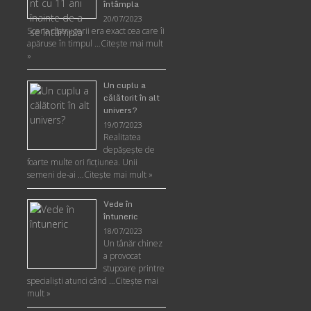
întâmpla
20/07/2023
Scena distrugerii era exact cea care îi
apăruse în timpul …
Citește mai mult
»
Un cuplu a
călătorit în alt
univers?
19/07/2023
Realitatea
depăşeşte de
foarte multe ori ficţiunea. Unii
semeni de-ai …
Citește mai mult »
Vede în
întuneric
18/07/2023
Un tânăr chinez
a provocat
stupoare printre
specialişti atunci când …
Citește mai
mult »