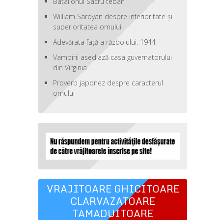
Batalionul Sacru teban
William Saroyan despre inferioritate şi
superioritatea omului
Adevărata față a războiului. 1944
Vampirii asediază casa guvernatorului
din Virginia
Proverb japonez despre caracterul
omului
VRAJITOARE GHICITOARE
CLARVAZATOARE
TAMADUITOARE