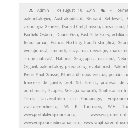
e
tt
ail
er
at
ta
k
p
b
er
e
s
je
Admin
august 10, 2019
« Touma
paleontologiei
,
Australopitecul
,
Bernard Kettlewell
,
o
st
A
az
cronologia Genezei
,
Danald Carl Jihanson
,
darwinismul
,
o
p
ă
Fairfield Osborn
,
Duane Gish
,
East Side Story
,
echilibr
k
p
femur uman
,
Francis Hitching
,
fraudă ştiinţifică
,
Geor
evoluţionistă
,
Lamarck
,
Lucy
,
macroevoluţie
,
marxismu
istorie naturală
,
National Geographic
,
nazismul
,
Nebr
Orgueil
,
paleontolog
,
paleontolog evoluţionist
,
Paleont
Pierre-Paul Grasse
,
Pithecanthropus erectus
,
poluării in
franceze de ştiinţe
,
prof. Schidkrecht
,
profesor de 
bombardier
,
Scopes
,
Selecţia naturală
,
Smithsonian Ins
Terra
,
Universitatea din Cambridge
,
vrajitoare
vrajitoareonline.ro
,
W. R Thomson
,
W.H. Tho
www.portalulvrajitoarelor.ro
,
www.vrajitoare-onl
www.vrajitoareledinromania.ro
,
www.vrajitoareonline.ro