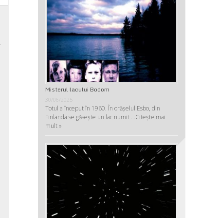
e
,
y
,
a
e
Misterul lacului Bodom
,
30/06/2025
Totul a început în 1960. În orășelul Esbo, din
,
Finlanda se găsește un lac numit …
Citește mai
mult »
i
l
,
,
,
,
s