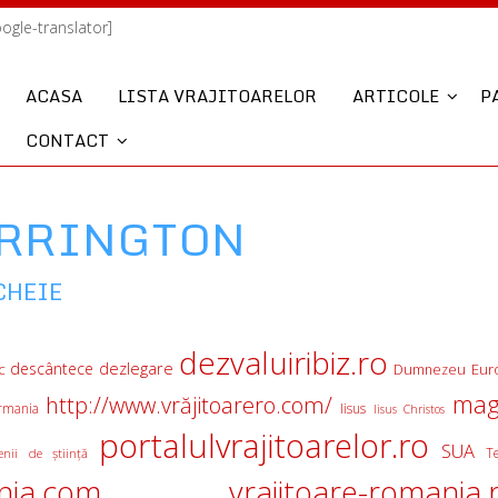
oogle-translator]
ACASA
LISTA VRAJITOARELOR
ARTICOLE
P
CONTACT
ARRINGTON
CHEIE
dezvaluiribiz.ro
descântece
dezlegare
c
Eur
Dumnezeu
mag
http://www.vrăjitoarero.com/
rmania
Iisus
Iisus Christos
portalulvrajitoarelor.ro
SUA
T
nii de ştiinţă
nia.com
vrajitoare-romania.