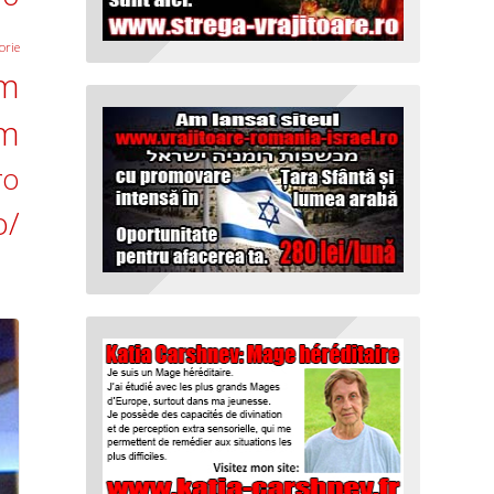
orie
om
om
ro
o/