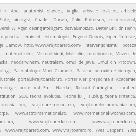
i »
,
Abel
,
anatomist olandez
,
Anglia
,
arhivele fosilelor
,
arhivel
Biblie
,
biologist
,
Charles Darwin
,
Colin Patterson
,
creaţionismul
Derek W. Ager
,
desing intelligent
,
dezvaluiribiz.ro
,
Dieter Brill
,
dr. Henr
ism punctual
,
eminent
,
entomologist
,
Eugene Dubois
,
expert în fosile
ge Gamow
,
http://www.vrăjitoarero.com/
,
intervenţionismul
,
ipotez
l
,
matematicienii
,
Misterul vieţii
,
Mussolini
,
mutaţionism
,
Muzeul d
aska
,
neodarwinism
,
neutralism
,
omul de Java
,
Omul din Piltdown
ologii
,
Paleontologul Mark Czarnecki
,
Pasteur
,
peroxid de hidrogen
dustriale
,
portalulvrajitoarelor.ro
,
Porter Kier
,
preşedinte al Academie
zoologie
,
profesorul Ernst Haeckel
,
Richard Carrington
,
scarabeu
titution
,
SUA
,
teoria evoluției
,
Teoria lui J. Huxlug
,
teoria sintetică
-romania.com
,
vrajitoare-romania.ro
,
vrajitoareledinromania.com
rpe
,
www.astrointernational.ro
,
www.international-witches.com
ine.com
,
www.vrajitoareclub.com
,
www.vrajitoareclub.ro
/
,
www.vrajitoarero.com
,
www.vrajitoarero.ro
,
Yves Cappens
,
Yve