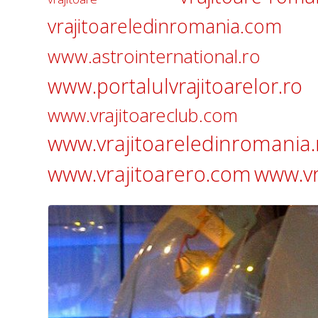
vrajitoareledinromania.com
www.astrointernational.ro
www.portalulvrajitoarelor.ro
www.vrajitoareclub.com
www.vrajitoareledinromania.
www.vrajitoarero.com
www.vr