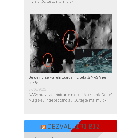
invizibilă
Citește mai mult »
De ce nu se va reîntoarce niciodată NASA pe
Lună?
27/06/2025
NASA nu se va reîntoarce niciodată pe Lună! De ce?
Mulţi s-au întrebat când au …
Citește mai mult »
DEZVALUIRI BIZ