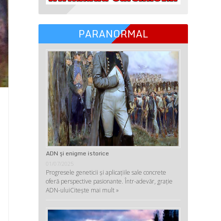
PARANORMAL
ADN şi enigme istorice
01/07/2025
Progresele geneticii şi aplicaţiile sale concrete
oferă perspective pasionante. Într-adevăr, graţie
ADN-ului
Citește mai mult »