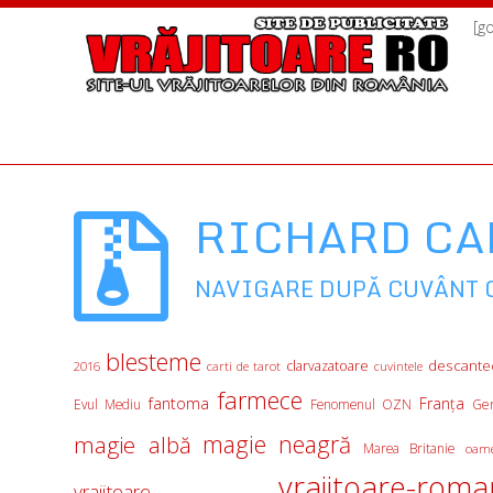
[g
RICHARD C
NAVIGARE DUPĂ CUVÂNT 
blesteme
descante
clarvazatoare
2016
carti de tarot
cuvintele
farmece
fantoma
Franţa
Evul Mediu
Fenomenul OZN
Ge
magie albă
magie neagră
Marea Britanie
oame
vrajitoare-roma
vrajitoare