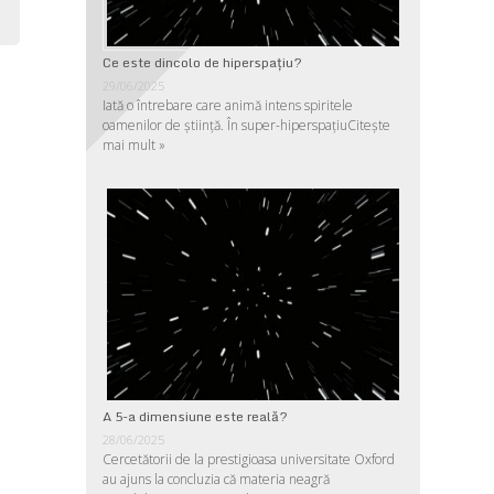
Ce este dincolo de hiperspaţiu?
29/06/2025
Iată o întrebare care animă intens spiritele
oamenilor de ştiinţă. În super-hiperspaţiu
Citește
mai mult »
A 5-a dimensiune este reală?
28/06/2025
Cercetătorii de la prestigioasa universitate Oxford
au ajuns la concluzia că materia neagră