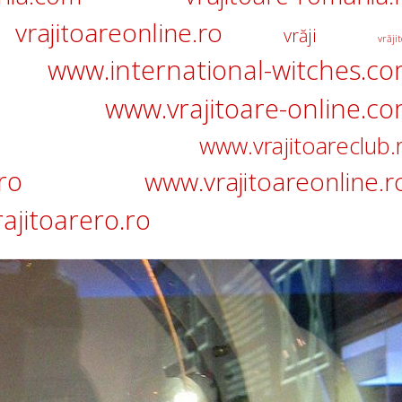
vrajitoareonline.ro
vrăji
vrăjit
www.international-witches.c
www.vrajitoare-online.c
www.vrajitoareclub.
ro
www.vrajitoareonline.r
ajitoarero.ro