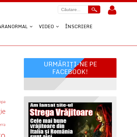
ARANORMAL
VIDEO
ÎNSCRIERE
URMĂRIȚI-NE PE
FACEBOOK!
opa
ie
erra
ro