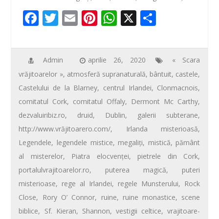
b
er
e
s
je
o
st
A
az
F
T
E
Pi
W
X
P
o
p
ă
ac
wi
m
nt
h
ar
k
p
e
tt
ail
er
at
ta
b
er
e
s
je
Admin
aprilie 26, 2020
« Scara
vrăjitoarelor »
,
atmosferă supranaturală
,
bântuit
,
castele
,
o
st
A
az
Castelului de la Blarney
,
centrul Irlandei
,
Clonmacnois
,
o
p
ă
comitatul Cork
,
comitatul Offaly
,
Dermont Mc Carthy
,
k
p
dezvaluiribiz.ro
,
druid
,
Dublin
,
galerii subterane
,
http://www.vrăjitoarero.com/
,
Irlanda misterioasă
,
Legendele
,
legendele mistice
,
megaliţi
,
mistică
,
pământ
al misterelor
,
Piatra elocvenţei
,
pietrele din Cork
,
portalulvrajitoarelor.ro
,
puterea magică
,
puteri
misterioase
,
rege al Irlandei
,
regele Munsterului
,
Rock
Close
,
Rory O’ Connor
,
ruine
,
ruine monastice
,
scene
biblice
,
Sf. Kieran
,
Shannon
,
vestigii celtice
,
vrajitoare-