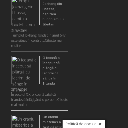
Jokhang din
Lhassa,
capitala
buddhismului
tibetan
28/07/2026
Templul Jokhang, fondat în anul 647,
este situat în centru …
Citeşte mai
mult »
O icoană a
început să
plângă cu
lacrimi de
sânge în
Irlanda
27/07/2026
În secolul XIX, o icoană catolică
irlandeză înfățișând-o pe pe …
Citeşte
mai mult »
Un craniu
misterios a
Politică de cookie-uri
fost găsit în