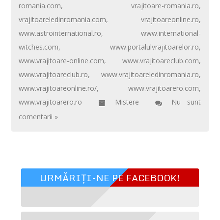
romania.com
,
vrajitoare-romania.ro
,
vrajitoareledinromania.com
,
vrajitoareonline.ro
,
www.astrointernational.ro
,
www.international-
witches.com
,
www.portalulvrajitoarelor.ro
,
www.vrajitoare-online.com
,
www.vrajitoareclub.com
,
www.vrajitoareclub.ro
,
www.vrajitoareledinromania.ro
,
www.vrajitoareonline.ro/
,
www.vrajitoarero.com
,
www.vrajitoarero.ro
Mistere
Nu sunt
comentarii »
URMĂRIȚI-NE PE FACEBOOK!