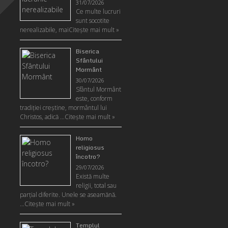
31/07/2026
Ce multe lucruri
sunt socotite
nerealizabile, mai
Citeşte mai mult »
Biserica
Sfântului
Mormânt
30/07/2026
Sfântul Mormânt
este, conform
tradiţiei creştine, mormântul lui
Christos, adică …
Citeşte mai mult »
Homo
religiosus
încotro?
29/07/2026
Există multe
religii, total sau
parţial diferite. Unele se aseamănă.
…
Citeşte mai mult »
Templul