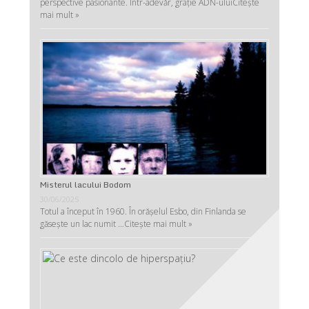
perspective pasionante. Într-adevăr, graţie ADN-ului
Citește
mai mult »
Misterul lacului Bodom
30/06/2025
Totul a început în 1960. În orășelul Esbo, din Finlanda se
găsește un lac numit …
Citește mai mult »