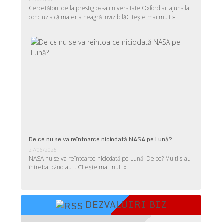
Cercetătorii de la prestigioasa universitate Oxford au ajuns la
concluzia că materia neagră invizibilă
Citește mai mult »
De ce nu se va reîntoarce niciodată NASA pe Lună?
27/06/2025
NASA nu se va reîntoarce niciodată pe Lună! De ce? Mulţi s-au
întrebat când au …
Citește mai mult »
DEZVALUIRI BIZ