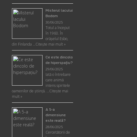
Misterul lacului
Bodom
30/06/2025
Totul a început
în 1960. În
orășelul Esbo,
din Finlanda …
Citește mai mult »
Ce este dincolo
de hiperspaţiu?
29/06/2025
Iată o întrebare
care animă
intens spiritele
oamenilor de ştiinţă. …
Citește mai
mult »
A 5-a
dimensiune
este reală?
28/06/2025
Cercetătorii de