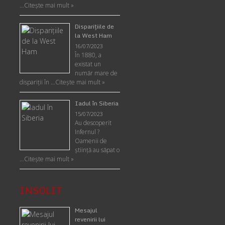
…
Citește mai mult »
Disparițiile de
la West Ham
16/07/2023
În 1880, a
existat un
număr mare de
dispariții în …
Citește mai mult »
Iadul în Siberia
15/07/2023
Au descoperit
Infernul ?
Oamenii de
ştiinţă au săpat o
…
Citește mai mult »
INSOLIT
Mesajul
revenirii lui