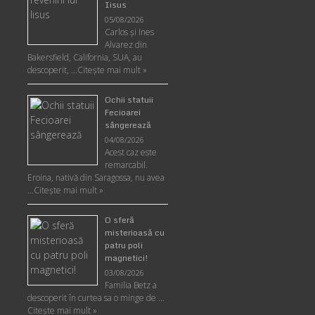
Iisus
05/08/2026
Carlos şi Ines
Alvarez din
Bakersfield, California, SUA, au
descoperit, …
Citeşte mai mult »
Ochii statuii
Fecioarei
sângerează
04/08/2026
Acest caz este
remarcabil.
Eroina, nativă din Saragossa, nu avea
…
Citeşte mai mult »
O sferă
misterioasă cu
patru poli
magnetici!
03/08/2026
Familia Betz a
descoperit în curtea sa o minge de …
Citeşte mai mult »