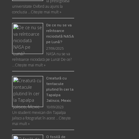
la prestigioasa
universitate Oxford au ajuns la
concluzia …
Citește mai mult »
De ce nu se va
reîntoarce
niciodată NASA
pe Lună?
27/06/2025
NASA nu se va
reîntoarce niciodată pe Lună! De ce?
…
Citește mai mult »
Creatură cu
tentacule
plutind în cer la
Tapalpa
Jalisco, Mexic
10/09/2023
Un student mexican din Tapalpa
Jalisco a fotografiat în acest …
Citește
mai mult »
O fosilă de