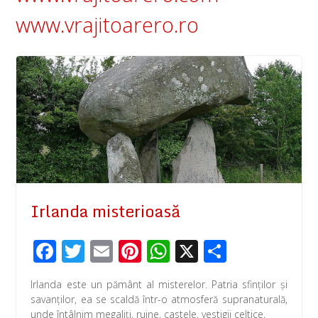
www.vrajitoarero.ro
Irlanda misterioasă
F
T
E
Pi
W
X
P
ac
wi
m
nt
h
ar
Irlanda este un pământ al misterelor. Patria sfinţilor şi
e
tt
ail
er
at
ta
savanţilor, ea se scaldă într-o atmosferă supranaturală,
unde întâlnim megaliţi, ruine, castele, vestigii celtice,