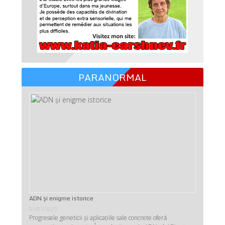
PARANORMAL
ADN şi enigme istorice
01/07/2025
Progresele geneticii şi aplicaţiile sale concrete oferă