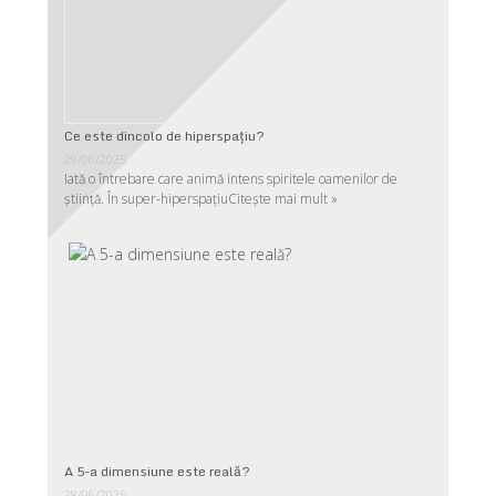
Ce este dincolo de hiperspaţiu?
29/06/2025
Iată o întrebare care animă intens spiritele oamenilor de
ştiinţă. În super-hiperspaţiu
Citește mai mult »
A 5-a dimensiune este reală?
28/06/2025