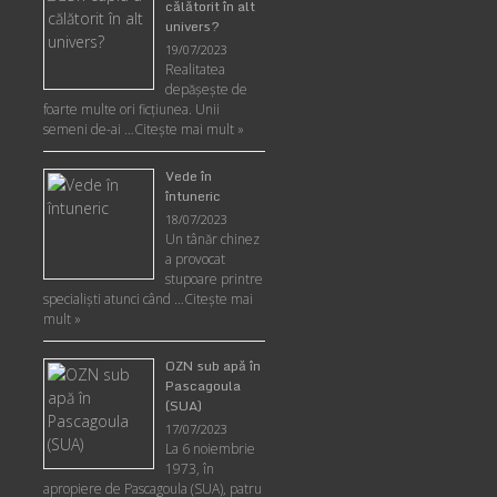
călătorit în alt
univers?
19/07/2023
Realitatea
depăşeşte de
foarte multe ori ficţiunea. Unii
semeni de-ai …
Citește mai mult »
Vede în
întuneric
18/07/2023
Un tânăr chinez
a provocat
stupoare printre
specialişti atunci când …
Citește mai
mult »
OZN sub apă în
Pascagoula
(SUA)
17/07/2023
La 6 noiembrie
1973, în
apropiere de Pascagoula (SUA), patru