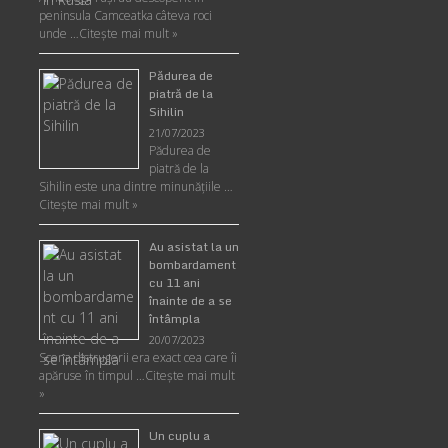
peninsula Camceatka câteva roci
unde …
Citește mai mult »
Pădurea de
piatră de la
Sihilin
21/07/2023
Pădurea de
piatră de la
Sihilin este una dintre minunăţiile …
Citește mai mult »
Au asistat la un
bombardament
cu 11 ani
înainte de a se
întâmpla
20/07/2023
Scena distrugerii era exact cea care îi
apăruse în timpul …
Citește mai mult
»
Un cuplu a