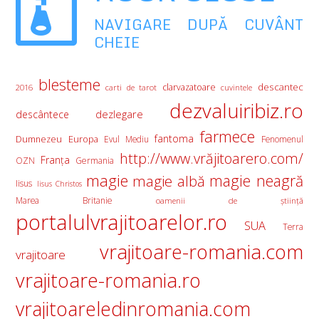
NAVIGARE DUPĂ CUVÂNT
CHEIE
blesteme
descantec
clarvazatoare
2016
carti de tarot
cuvintele
dezvaluiribiz.ro
descântece
dezlegare
farmece
fantoma
Europa
Dumnezeu
Evul Mediu
Fenomenul
http://www.vrăjitoarero.com/
Franţa
OZN
Germania
magie
magie albă
magie neagră
Iisus
Iisus Christos
Marea Britanie
oamenii de ştiinţă
portalulvrajitoarelor.ro
SUA
Terra
vrajitoare-romania.com
vrajitoare
vrajitoare-romania.ro
vrajitoareledinromania.com