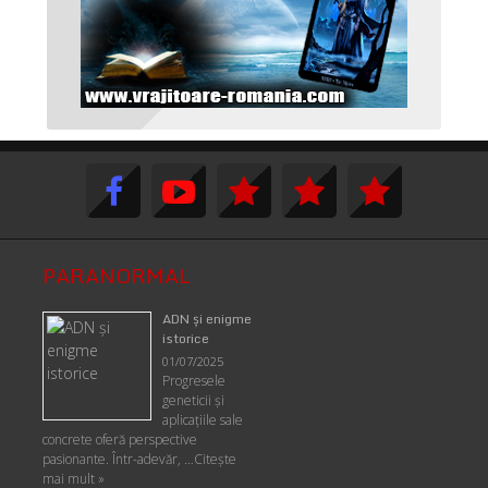
PARANORMAL
ADN şi enigme
istorice
01/07/2025
Progresele
geneticii şi
aplicaţiile sale
concrete oferă perspective
pasionante. Într-adevăr, …
Citește
mai mult »