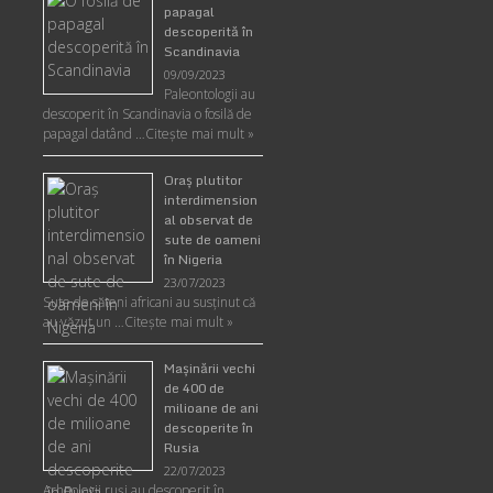
papagal
descoperită în
Scandinavia
09/09/2023
Paleontologii au
descoperit în Scandinavia o fosilă de
papagal datând …
Citește mai mult »
Oraş plutitor
interdimension
al observat de
sute de oameni
în Nigeria
23/07/2023
Sute de săteni africani au susținut că
au văzut un …
Citește mai mult »
Maşinării vechi
de 400 de
milioane de ani
descoperite în
Rusia
22/07/2023
Arheologii ruşi au descoperit în