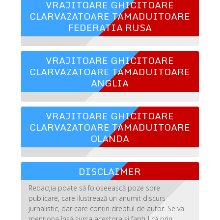
VRAJITOARE GHICITOARE
CLARVAZATOARE TAMADUITOARE
FEDERATIA RUSA
VRAJITOARE GHICITOARE
CLARVAZATOARE TAMADUITOARE
ANGLIA
VRAJITOARE GHICITOARE
CLARVAZATOARE TAMADUITOARE
OLANDA
DISCLAIMER
Redacția poate să foloseească poze spre
publicare, care ilustrează un anumit discurs
jurnalistic, dar care conțin dreptul de autor. Se va
menționa însă sursa acestora și faptul că prin