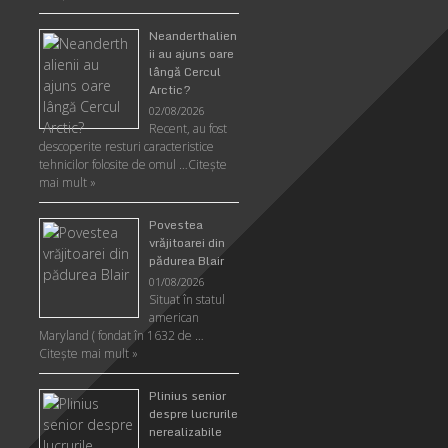
Neanderthalien
ii au ajuns oare
lângă Cercul
Arctic?
02/08/2026
Recent, au fost
descoperite resturi caracteristice
tehnicilor folosite de omul …
Citeşte
mai mult »
Povestea
vrăjitoarei din
pădurea Blair
01/08/2026
Situat în statul
american
Maryland ( fondat în 1632 de …
Citeşte mai mult »
Plinius senior
despre lucrurile
nerealizabile